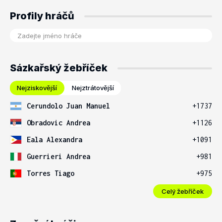
Profily hráčů
Sázkařský žebříček
Nejziskovější
Nejztrátovější
Cerundolo Juan Manuel
+1737
Obradovic Andrea
+1126
Eala Alexandra
+1091
Guerrieri Andrea
+981
Torres Tiago
+975
Celý žebříček