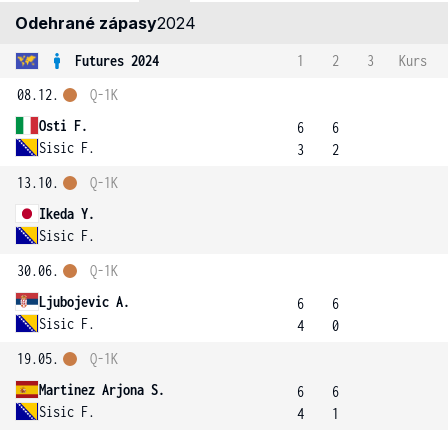
Odehrané zápasy
2024
Futures 2024
1
2
3
Kurs
08.12.
Q-1K
Osti F.
6
6
Sisic F.
3
2
13.10.
Q-1K
Ikeda Y.
Sisic F.
30.06.
Q-1K
Ljubojevic A.
6
6
Sisic F.
4
0
19.05.
Q-1K
Martinez Arjona S.
6
6
Sisic F.
4
1