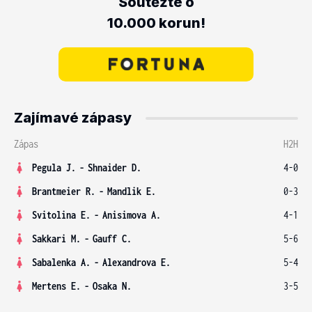
Soutěžte o
10.000 korun!
Zajímavé zápasy
Zápas
H2H
Pegula J.
-
Shnaider D.
4-0
Brantmeier R.
-
Mandlik E.
0-3
Svitolina E.
-
Anisimova A.
4-1
Sakkari M.
-
Gauff C.
5-6
Sabalenka A.
-
Alexandrova E.
5-4
Mertens E.
-
Osaka N.
3-5