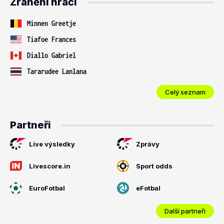
Zranění hráči
Minnen Greetje
Tiafoe Frances
Diallo Gabriel
Tararudee Lanlana
Celý seznam
Partneři
Live výsledky
Zprávy
Livescore.in
Sport odds
EuroFotbal
eFotbal
Další partneři