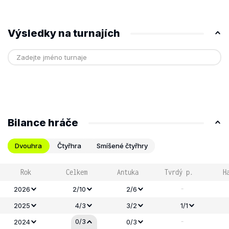
Výsledky na turnajích
Bilance hráče
Dvouhra
Čtyřhra
Smíšené čtyřhry
Rok
Celkem
Antuka
Tvrdý p.
H
-
2026
2/10
2/6
2025
4/3
3/2
1/1
-
0/3
2024
0/3