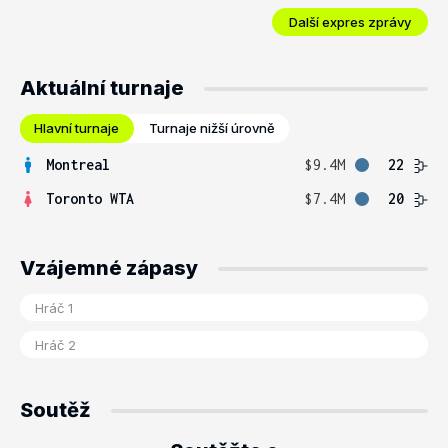
Další expres zprávy
Aktuální turnaje
Hlavní turnaje
Turnaje nižší úrovně
Montreal
$9.4M
22
Toronto WTA
$7.4M
20
Vzájemné zápasy
Soutěž