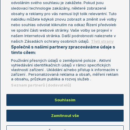
odvoláním svého souhlasu je zakážete. Pokud jsou
Turnaj mistrů
sledovací technologie zakázány, některé zobrazené
Turnaj mistryň
obsahy a reklamy pro vás nemusí být tolik relevantní. Tuto
Aktualní trendy
nabídku můžete kdykoli znovu zobrazit a změnit své volby
nebo souhlas odvolat kliknutím na odkaz Řízení předvoleb
ve spodní části webové stránky. Vaše volby se projeví v
Fotbalové přestupy
našem Internetová stránka. Další podrobnosti naleznete v
Livesport Daily
našich Zásadách ochrany osobních údajů.
Třetí strany
Společně s našimi partnery zpracováváme údaje s
LS Prague Open
tímto cílem:
Používání přesných údajů o zeměpisné poloze . Aktivní
vyhledávání identifikačních údajů v rámci specifických
vlastností zařízení . Ukládání a/nebo přístup k informacím v
Podmínky užití
Nastavení soukromí
zařízení . Personalizovaná reklama a obsah, měření reklam
GDPR a žurnalistika
Reklama
a obsahu, průzkum publika a rozvoj služeb .
Informace o zpracování osobních
Kontakt
Seznam partnerů (dodavatelů)
údajů
Tiráž
Souhlasím
Copyright © 2008-2026 TenisPortal.cz. Využíváme zpravodajství ČTK.
Zamítnout vše