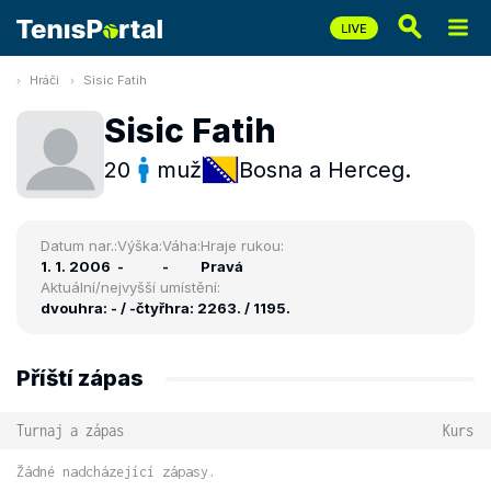
Hráči
Sisic Fatih
Sisic Fatih
20
muž
Bosna a Herceg.
Datum nar.:
Výška:
Váha:
Hraje rukou:
1. 1. 2006
-
-
Pravá
Aktuální/nejvyšší umístění:
dvouhra: - / -
čtyřhra: 2263. / 1195.
Příští zápas
Turnaj a zápas
Kurs
Žádné nadcházející zápasy.