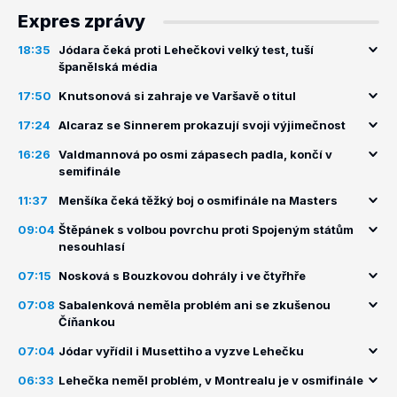
Expres zprávy
18:35
Jódara čeká proti Lehečkovi velký test, tuší
španělská média
17:50
Knutsonová si zahraje ve Varšavě o titul
17:24
Alcaraz se Sinnerem prokazují svoji výjimečnost
16:26
Valdmannová po osmi zápasech padla, končí v
semifinále
11:37
Menšíka čeká těžký boj o osmifinále na Masters
09:04
Štěpánek s volbou povrchu proti Spojeným státům
nesouhlasí
07:15
Nosková s Bouzkovou dohrály i ve čtyřhře
07:08
Sabalenková neměla problém ani se zkušenou
Číňankou
07:04
Jódar vyřídil i Musettiho a vyzve Lehečku
06:33
Lehečka neměl problém, v Montrealu je v osmifinále