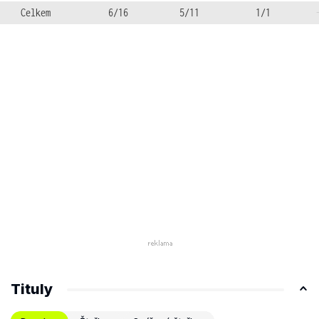
Celkem
6/16
5/11
1/1
Tituly