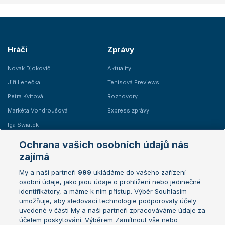
Hráči
Zprávy
Novak Djokovič
Aktuality
Jiří Lehečka
Tenisová Previews
Petra Kvitová
Rozhovory
Markéta Vondroušová
Express zprávy
Iga Swiatek
Marie Bouzková
Ochrana vašich osobních údajů nás
Žebříčky
Kalendář turnajů
zajímá
My a naši partneři
999
ukládáme do vašeho zařízení
Žebříček ATP (muži)
Australian Open
osobní údaje, jako jsou údaje o prohlížení nebo jedinečné
Žebříček WTA (ženy)
French Open
identifikátory, a máme k nim přístup. Výběr Souhlasím
umožňuje, aby sledovací technologie podporovaly účely
Sázkařský žebříček
Wimbledon
uvedené v části My a naši partneři zpracováváme údaje za
US Open
účelem poskytování. Výběrem Zamítnout vše nebo