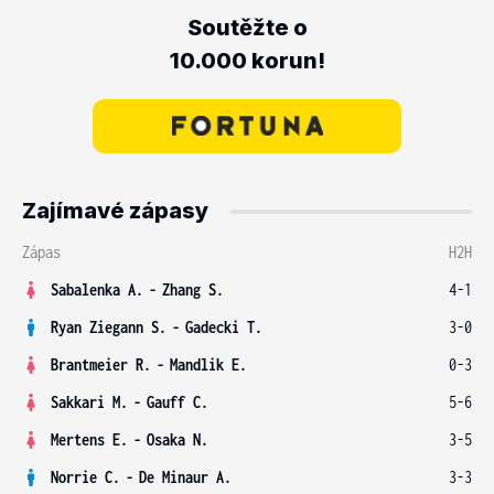
Soutěžte o
10.000 korun!
Zajímavé zápasy
Zápas
H2H
Sabalenka A.
-
Zhang S.
4-1
Ryan Ziegann S.
-
Gadecki T.
3-0
Brantmeier R.
-
Mandlik E.
0-3
Sakkari M.
-
Gauff C.
5-6
Mertens E.
-
Osaka N.
3-5
Norrie C.
-
De Minaur A.
3-3