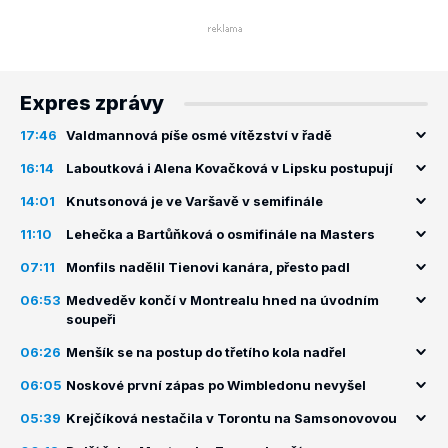
Expres zprávy
17:46
Valdmannová píše osmé vítězství v řadě
16:14
Laboutková i Alena Kovačková v Lipsku postupují
14:01
Knutsonová je ve Varšavě v semifinále
11:10
Lehečka a Bartůňková o osmifinále na Masters
07:11
Monfils nadělil Tienovi kanára, přesto padl
06:53
Medveděv končí v Montrealu hned na úvodním
soupeři
06:26
Menšík se na postup do třetího kola nadřel
06:05
Noskové první zápas po Wimbledonu nevyšel
05:39
Krejčíková nestačila v Torontu na Samsonovovou