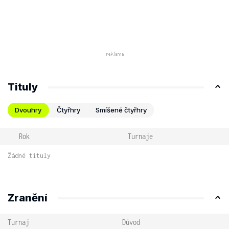
Tituly
Dvouhry
Čtyřhry
Smíšené čtyřhry
Rok
Turnaje
Žádné tituly
Zranění
Turnaj
Důvod