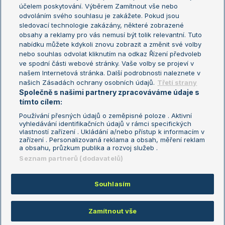
US Open
účelem poskytování. Výběrem Zamítnout vše nebo
odvoláním svého souhlasu je zakážete. Pokud jsou
Turnaj mistrů
sledovací technologie zakázány, některé zobrazené
Turnaj mistryň
obsahy a reklamy pro vás nemusí být tolik relevantní. Tuto
Aktualní trendy
nabídku můžete kdykoli znovu zobrazit a změnit své volby
nebo souhlas odvolat kliknutím na odkaz Řízení předvoleb
ve spodní části webové stránky. Vaše volby se projeví v
Fotbalové přestupy
našem Internetová stránka. Další podrobnosti naleznete v
Livesport Daily
našich Zásadách ochrany osobních údajů.
Třetí strany
Společně s našimi partnery zpracováváme údaje s
LS Prague Open
tímto cílem:
Používání přesných údajů o zeměpisné poloze . Aktivní
vyhledávání identifikačních údajů v rámci specifických
vlastností zařízení . Ukládání a/nebo přístup k informacím v
Podmínky užití
Nastavení soukromí
zařízení . Personalizovaná reklama a obsah, měření reklam
GDPR a žurnalistika
Reklama
a obsahu, průzkum publika a rozvoj služeb .
Informace o zpracování osobních
Kontakt
Seznam partnerů (dodavatelů)
údajů
Tiráž
Souhlasím
Copyright © 2008-2026 TenisPortal.cz. Využíváme zpravodajství ČTK.
Zamítnout vše