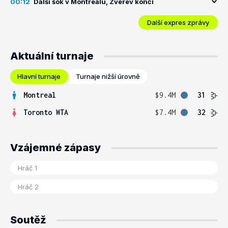
00:12
Další šok v Montrealu, Zverev končí
Další expres zprávy
Aktuální turnaje
Hlavní turnaje
Turnaje nižší úrovně
Montreal
$9.4M
31
Toronto WTA
$7.4M
32
Vzájemné zápasy
Soutěž