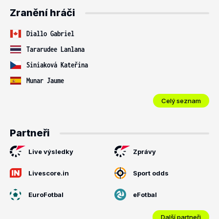
Zranění hráči
Diallo Gabriel
Tararudee Lanlana
Siniaková Kateřina
Munar Jaume
Celý seznam
Partneři
Live výsledky
Zprávy
Livescore.in
Sport odds
EuroFotbal
eFotbal
Další partneři