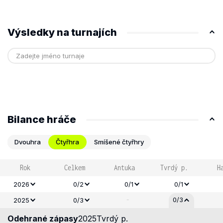
Výsledky na turnajích
Bilance hráče
Dvouhra
Čtyřhra
Smíšené čtyřhry
Rok
Celkem
Antuka
Tvrdý p.
H
2026
0/2
0/1
0/1
-
0/3
2025
0/3
Odehrané zápasy
2025
Tvrdý p.