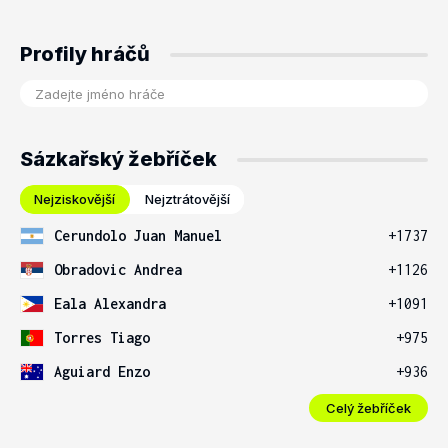
Profily hráčů
Sázkařský žebříček
Nejziskovější
Nejztrátovější
Cerundolo Juan Manuel
+1737
Obradovic Andrea
+1126
Eala Alexandra
+1091
Torres Tiago
+975
Aguiard Enzo
+936
Celý žebříček