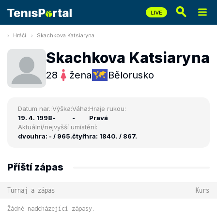
Hráči
Skachkova Katsiaryna
Skachkova Katsiaryna
28
žena
Bělorusko
Datum nar.:
Výška:
Váha:
Hraje rukou:
19. 4. 1998
-
-
Pravá
Aktuální/nejvyšší umístění:
dvouhra: - / 965.
čtyřhra: 1840. / 867.
Příští zápas
Turnaj a zápas
Kurs
Žádné nadcházející zápasy.