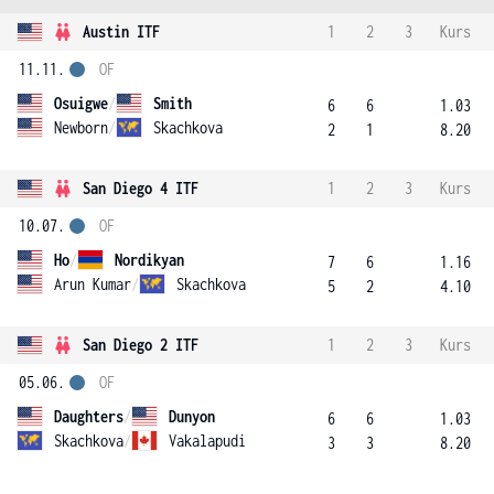
Austin ITF
1
2
3
Kurs
11.11.
OF
Osuigwe
/
Smith
6
6
1.03
Newborn
/
Skachkova
2
1
8.20
San Diego 4 ITF
1
2
3
Kurs
10.07.
OF
Ho
/
Nordikyan
7
6
1.16
Arun Kumar
/
Skachkova
5
2
4.10
San Diego 2 ITF
1
2
3
Kurs
05.06.
OF
Daughters
/
Dunyon
6
6
1.03
Skachkova
/
Vakalapudi
3
3
8.20