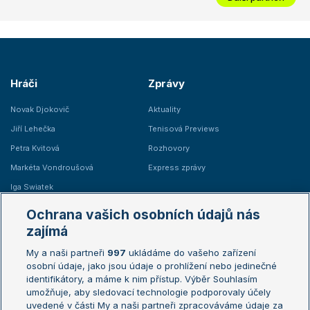
Hráči
Zprávy
Novak Djokovič
Aktuality
Jiří Lehečka
Tenisová Previews
Petra Kvitová
Rozhovory
Markéta Vondroušová
Express zprávy
Iga Swiatek
Marie Bouzková
Ochrana vašich osobních údajů nás
Žebříčky
Kalendář turnajů
zajímá
My a naši partneři
997
ukládáme do vašeho zařízení
Žebříček ATP (muži)
Australian Open
osobní údaje, jako jsou údaje o prohlížení nebo jedinečné
Žebříček WTA (ženy)
French Open
identifikátory, a máme k nim přístup. Výběr Souhlasím
umožňuje, aby sledovací technologie podporovaly účely
Sázkařský žebříček
Wimbledon
uvedené v části My a naši partneři zpracováváme údaje za