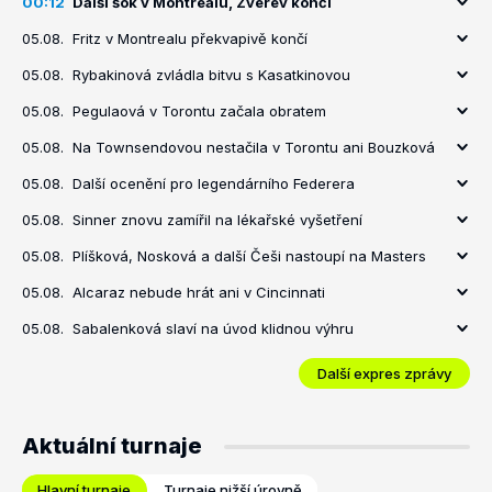
00:12
Další šok v Montrealu, Zverev končí
05.08.
Fritz v Montrealu překvapivě končí
05.08.
Rybakinová zvládla bitvu s Kasatkinovou
05.08.
Pegulaová v Torontu začala obratem
05.08.
Na Townsendovou nestačila v Torontu ani Bouzková
05.08.
Další ocenění pro legendárního Federera
05.08.
Sinner znovu zamířil na lékařské vyšetření
05.08.
Plíšková, Nosková a další Češi nastoupí na Masters
05.08.
Alcaraz nebude hrát ani v Cincinnati
05.08.
Sabalenková slaví na úvod klidnou výhru
Další expres zprávy
Aktuální turnaje
Hlavní turnaje
Turnaje nižší úrovně