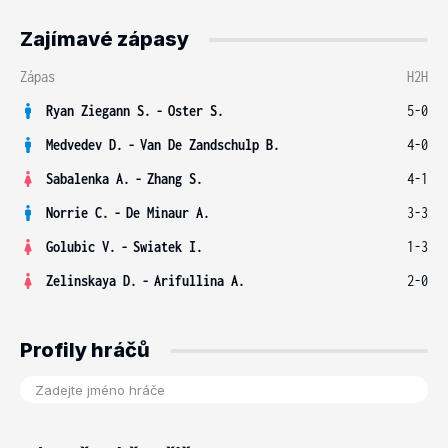
Zajímavé zápasy
Zápas
H2H
Ryan Ziegann S.
-
Oster S.
5-0
Medvedev D.
-
Van De Zandschulp B.
4-0
Sabalenka A.
-
Zhang S.
4-1
Norrie C.
-
De Minaur A.
3-3
Golubic V.
-
Swiatek I.
1-3
Zelinskaya D.
-
Arifullina A.
2-0
Profily hráčů