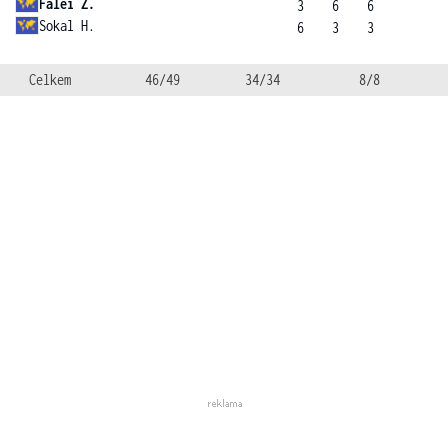
Falei Z.
3
6
6
Sokal H.
6
3
3
Celkem
46/49
34/34
8/8