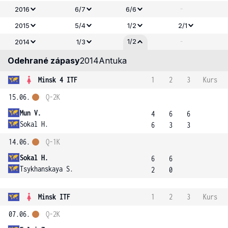
-
2016
6/7
6/6
2015
5/4
1/2
2/1
-
1/2
2014
1/3
Odehrané zápasy
2014
Antuka
Minsk 4 ITF
1
2
3
Kurs
15.06.
Q-2K
Mun V.
4
6
6
Sokal H.
6
3
3
14.06.
Q-1K
Sokal H.
6
6
Tsykhanskaya S.
2
0
Minsk ITF
1
2
3
Kurs
07.06.
Q-2K