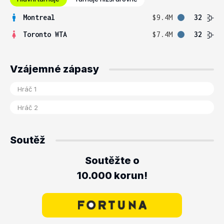
Montreal
$9.4M
32
Toronto WTA
$7.4M
32
Vzájemné zápasy
Soutěž
Soutěžte o
10.000 korun!