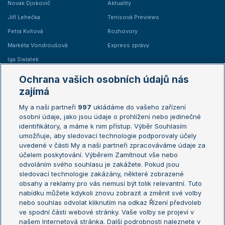
Novak Djokovič
Aktuality
Jiří Lehečka
Tenisová Previews
Petra Kvitová
Rozhovory
Markéta Vondroušová
Express zprávy
Iga Swiatek
Marie Bouzková
Ochrana vašich osobních údajů nás
Žebříčky
Kalendář turnajů
zajímá
My a naši partneři
997
ukládáme do vašeho zařízení
Žebříček ATP (muži)
Australian Open
osobní údaje, jako jsou údaje o prohlížení nebo jedinečné
Žebříček WTA (ženy)
French Open
identifikátory, a máme k nim přístup. Výběr Souhlasím
umožňuje, aby sledovací technologie podporovaly účely
Sázkařský žebříček
Wimbledon
uvedené v části My a naši partneři zpracováváme údaje za
US Open
účelem poskytování. Výběrem Zamítnout vše nebo
odvoláním svého souhlasu je zakážete. Pokud jsou
Turnaj mistrů
sledovací technologie zakázány, některé zobrazené
Turnaj mistryň
obsahy a reklamy pro vás nemusí být tolik relevantní. Tuto
Aktualní trendy
nabídku můžete kdykoli znovu zobrazit a změnit své volby
nebo souhlas odvolat kliknutím na odkaz Řízení předvoleb
ve spodní části webové stránky. Vaše volby se projeví v
Fotbalové přestupy
našem Internetová stránka. Další podrobnosti naleznete v