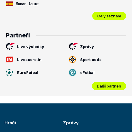
Munar Jaume
Celý seznam
Partneři
Live výsledky
Zprávy
Livescore.in
Sport odds
EuroFotbal
eFotbal
Další partneři
Hráči
Zprávy