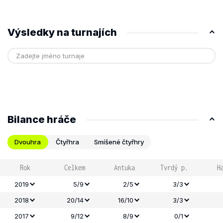
Výsledky na turnajích
Bilance hráče
Dvouhra
Čtyřhra
Smíšené čtyřhry
Rok
Celkem
Antuka
Tvrdý p.
H
2019
5/9
2/5
3/3
2018
20/14
16/10
3/3
2017
9/12
8/9
0/1