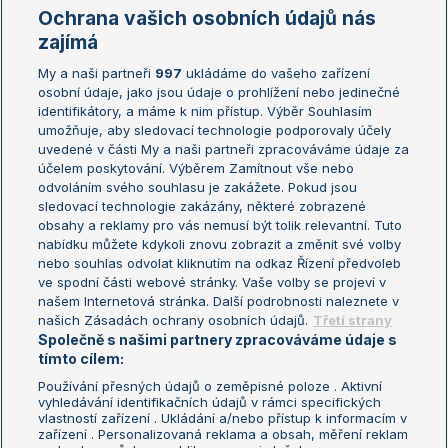
Marie Bouzková
Ochrana vašich osobních údajů nás
Žebříčky
Kalendář turnajů
zajímá
My a naši partneři
997
ukládáme do vašeho zařízení
Žebříček ATP (muži)
Australian Open
osobní údaje, jako jsou údaje o prohlížení nebo jedinečné
Žebříček WTA (ženy)
French Open
identifikátory, a máme k nim přístup. Výběr Souhlasím
umožňuje, aby sledovací technologie podporovaly účely
Sázkařský žebříček
Wimbledon
uvedené v části My a naši partneři zpracováváme údaje za
US Open
účelem poskytování. Výběrem Zamítnout vše nebo
odvoláním svého souhlasu je zakážete. Pokud jsou
Turnaj mistrů
sledovací technologie zakázány, některé zobrazené
Turnaj mistryň
obsahy a reklamy pro vás nemusí být tolik relevantní. Tuto
Aktualní trendy
nabídku můžete kdykoli znovu zobrazit a změnit své volby
nebo souhlas odvolat kliknutím na odkaz Řízení předvoleb
ve spodní části webové stránky. Vaše volby se projeví v
Fotbalové přestupy
našem Internetová stránka. Další podrobnosti naleznete v
Livesport Daily
našich Zásadách ochrany osobních údajů.
Třetí strany
Společně s našimi partnery zpracováváme údaje s
LS Prague Open
tímto cílem:
Používání přesných údajů o zeměpisné poloze . Aktivní
vyhledávání identifikačních údajů v rámci specifických
vlastností zařízení . Ukládání a/nebo přístup k informacím v
Podmínky užití
Nastavení soukromí
zařízení . Personalizovaná reklama a obsah, měření reklam
GDPR a žurnalistika
Reklama