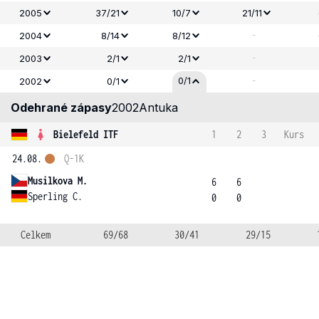
2005
37/21
10/7
21/11
-
2004
8/14
8/12
-
2003
2/1
2/1
-
0/1
2002
0/1
Odehrané zápasy
2002
Antuka
Bielefeld ITF
1
2
3
Kurs
24.08.
Q-1K
Musilkova M.
6
6
Sperling C.
0
0
Celkem
69/68
30/41
29/15