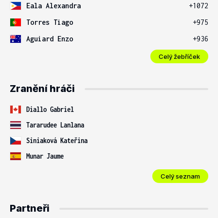
Eala Alexandra
+1072
Torres Tiago
+975
Aguiard Enzo
+936
Celý žebříček
Zranění hráči
Diallo Gabriel
Tararudee Lanlana
Siniaková Kateřina
Munar Jaume
Celý seznam
Partneři