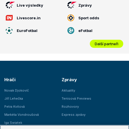
Live výsledky
Zprávy
Livescore.in
Sport odds
EuroFotbal
eFotbal
Další partneři
Hráči
Zprávy
Novak Djokovič
Aktuality
Jiří Lehečka
Tenisová Previews
Petra Kvitová
Rozhovory
Markéta Vondroušová
Express zprávy
Iga Swiatek