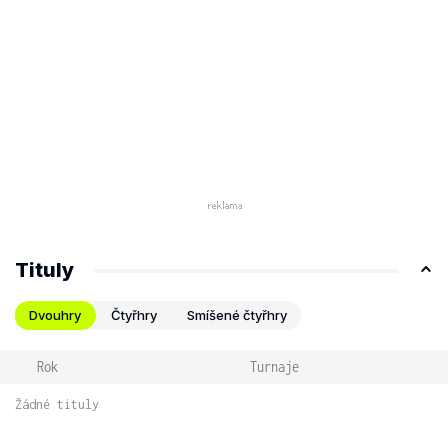
Tituly
Dvouhry
Čtyřhry
Smíšené čtyřhry
Rok
Turnaje
Žádné tituly