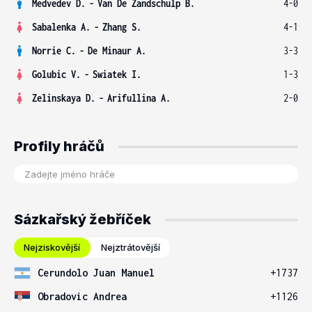
Medvedev D.
-
Van De Zandschulp B.
4-0
Sabalenka A.
-
Zhang S.
4-1
Norrie C.
-
De Minaur A.
3-3
Golubic V.
-
Swiatek I.
1-3
Zelinskaya D.
-
Arifullina A.
2-0
Profily hráčů
Sázkařský žebříček
Nejziskovější
Nejztrátovější
Cerundolo Juan Manuel
+1737
Obradovic Andrea
+1126