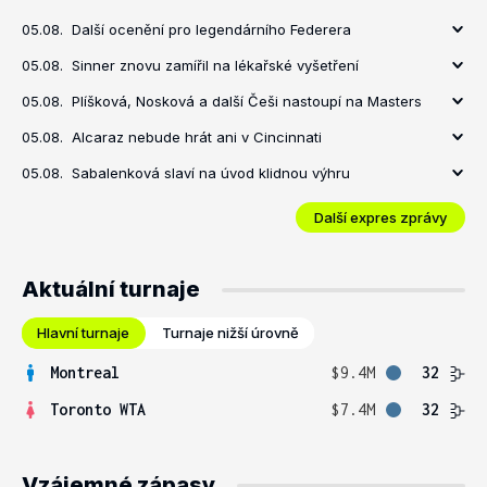
05.08.
Další ocenění pro legendárního Federera
05.08.
Sinner znovu zamířil na lékařské vyšetření
05.08.
Plíšková, Nosková a další Češi nastoupí na Masters
05.08.
Alcaraz nebude hrát ani v Cincinnati
05.08.
Sabalenková slaví na úvod klidnou výhru
Další expres zprávy
Aktuální turnaje
Hlavní turnaje
Turnaje nižší úrovně
Montreal
$9.4M
32
Toronto WTA
$7.4M
32
Vzájemné zápasy