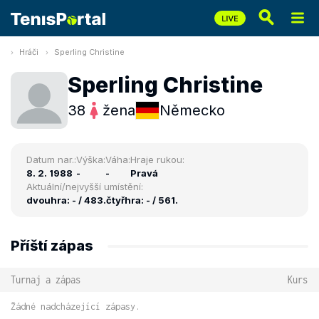
Hráči
Sperling Christine
Sperling Christine
38
žena
Německo
Datum nar.:
Výška:
Váha:
Hraje rukou:
8. 2. 1988
-
-
Pravá
Aktuální/nejvyšší umístění:
dvouhra: - / 483.
čtyřhra: - / 561.
Příští zápas
Turnaj a zápas
Kurs
Žádné nadcházející zápasy.