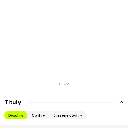
Tituly
Dvouhry
Čtyřhry
Smíšené čtyřhry