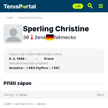
Hráči
Sperling Christine
Sperling Christine
38
žena
Německo
Datum nar.:
Výška:
Váha:
Hraje rukou:
8. 2. 1988
-
-
Pravá
Aktuální/nejvyšší umístění:
dvouhra: - / 483.
čtyřhra: - / 561.
Příští zápas
Turnaj a zápas
Kurs
Žádné nadcházející zápasy.