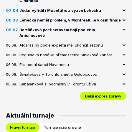
Číňankou
07:04
Jódar vyřídil i Musettiho a vyzve Lehečku
06:33
Lehečka neměl problém, v Montrealu je v osmifinále
05:57
Bartůňková po třísetovém boji podlehla
Anisimovové
06.08.
Alcaraz by podle experta měl ukončit sezonu
06.08.
Pegulaová nadělila přemožitelce Siniakové kanára
06.08.
Fils nedal šanci Navonemu
06.08.
Šwiateková v Torontu smetla Golubicovou
06.08.
Sabalenková si podmínky v Torontu užívá
Další expres zprávy
Aktuální turnaje
Hlavní turnaje
Turnaje nižší úrovně