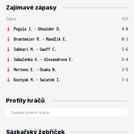
Zajímavé zápasy
Zápas
H2H
Pegula J.
-
Shnaider D.
4-0
Brantmeier R.
-
Mandlik E.
0-3
Sakkari M.
-
Gauff C.
5-6
Sabalenka A.
-
Alexandrova E.
5-4
Mertens E.
-
Osaka N.
3-5
Kostyuk M.
-
Swiatek I.
1-3
Profily hráčů
Sázkařský žebříček