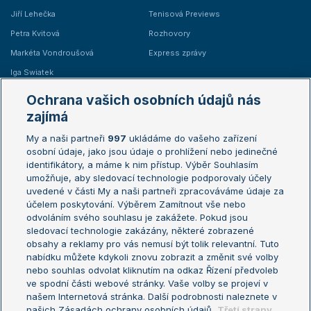
Jiří Lehečka
Tenisová Previews
Petra Kvitová
Rozhovory
Markéta Vondroušová
Express zprávy
Iga Swiatek
Marie Bouzková
Ochrana vašich osobních údajů nás
Žebříčky
Kalendář turnajů
zajímá
My a naši partneři
997
ukládáme do vašeho zařízení
Žebříček ATP (muži)
Australian Open
osobní údaje, jako jsou údaje o prohlížení nebo jedinečné
Žebříček WTA (ženy)
French Open
identifikátory, a máme k nim přístup. Výběr Souhlasím
umožňuje, aby sledovací technologie podporovaly účely
Sázkařský žebříček
Wimbledon
uvedené v části My a naši partneři zpracováváme údaje za
US Open
účelem poskytování. Výběrem Zamítnout vše nebo
odvoláním svého souhlasu je zakážete. Pokud jsou
Turnaj mistrů
sledovací technologie zakázány, některé zobrazené
Turnaj mistryň
obsahy a reklamy pro vás nemusí být tolik relevantní. Tuto
Aktualní trendy
nabídku můžete kdykoli znovu zobrazit a změnit své volby
nebo souhlas odvolat kliknutím na odkaz Řízení předvoleb
ve spodní části webové stránky. Vaše volby se projeví v
Fotbalové přestupy
našem Internetová stránka. Další podrobnosti naleznete v
Livesport Daily
našich Zásadách ochrany osobních údajů.
Třetí strany