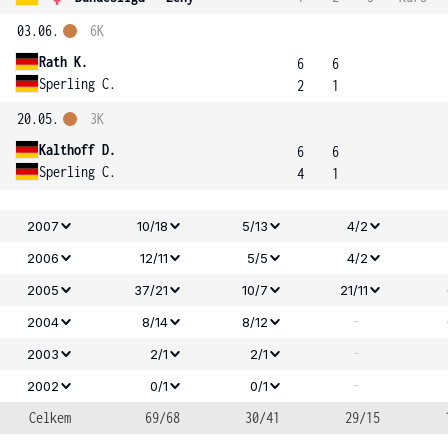
03.06.
6K
Rath K.
6
6
Sperling C.
2
1
20.05.
3K
Kalthoff D.
6
6
Sperling C.
4
1
2007
10/18
5/13
4/2
2006
12/11
5/5
4/2
2005
37/21
10/7
21/11
-
2004
8/14
8/12
-
2003
2/1
2/1
-
2002
0/1
0/1
Celkem
69/68
30/41
29/15