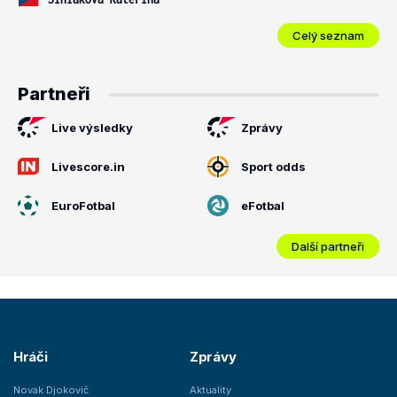
Celý seznam
Partneři
Live výsledky
Zprávy
Livescore.in
Sport odds
EuroFotbal
eFotbal
Další partneři
Hráči
Zprávy
Novak Djokovič
Aktuality