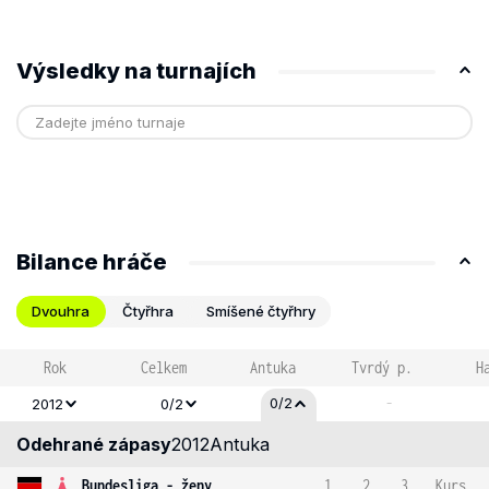
Výsledky na turnajích
Bilance hráče
Dvouhra
Čtyřhra
Smíšené čtyřhry
Rok
Celkem
Antuka
Tvrdý p.
H
-
0/2
2012
0/2
Odehrané zápasy
2012
Antuka
Bundesliga - ženy
1
2
3
Kurs