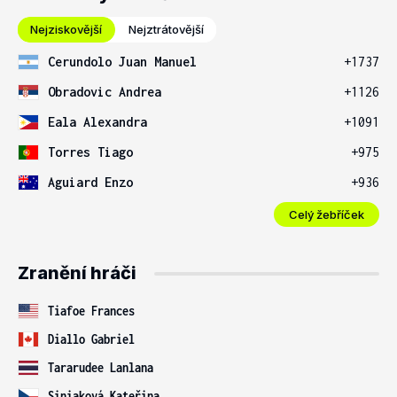
Nejziskovější
Nejztrátovější
Cerundolo Juan Manuel
+1737
Obradovic Andrea
+1126
Eala Alexandra
+1091
Torres Tiago
+975
Aguiard Enzo
+936
Celý žebříček
Zranění hráči
Tiafoe Frances
Diallo Gabriel
Tararudee Lanlana
Siniaková Kateřina