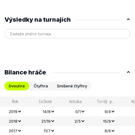
Výsledky na turnajích
Bilance hráče
Dvouhra
Čtyřhra
Smíšené čtyřhry
Rok
Celkem
Antuka
Tvrdý p.
H
2019
14/8
0/1
9/4
2018
21/19
2/5
15/9
-
2017
11/7
6/6