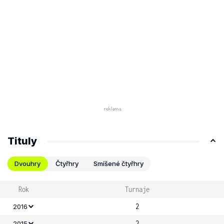
Tituly
Dvouhry
Čtyřhry
Smíšené čtyřhry
Rok
Turnaje
2
2016
2
2015