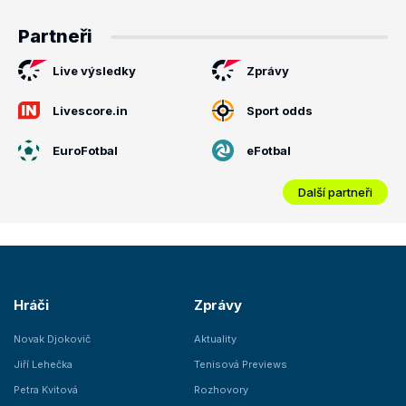
Partneři
Live výsledky
Zprávy
Livescore.in
Sport odds
EuroFotbal
eFotbal
Další partneři
Hráči
Zprávy
Novak Djokovič
Aktuality
Jiří Lehečka
Tenisová Previews
Petra Kvitová
Rozhovory