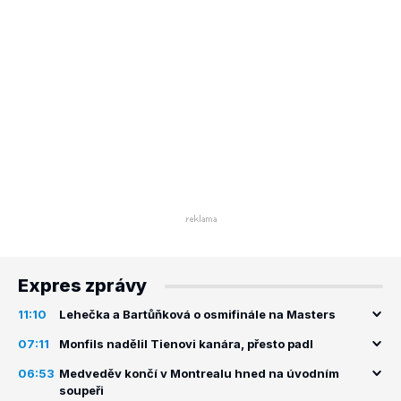
Expres zprávy
11:10
Lehečka a Bartůňková o osmifinále na Masters
07:11
Monfils nadělil Tienovi kanára, přesto padl
06:53
Medveděv končí v Montrealu hned na úvodním
soupeři