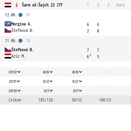
Šarm aš-Šajch 22 ITF
1
2
3
Kurs
12.06.
OF
Morgina A.
6
6
Štefková B.
2
0
11.06.
1K
Štefková B.
7
7
2
Aziz M.
6
5
-
2012
8/6
8/6
-
2011
0/2
0/2
-
2010
0/1
0/1
Celkem
185/128
50/52
100/53