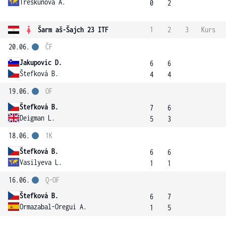
Treskunova A.
0
2
Šarm aš-Šajch 23 ITF
1
2
3
Kurs
20.06.
ČF
Jakupovic D.
6
6
Štefková B.
4
4
19.06.
OF
Štefková B.
7
6
Deigman L.
5
3
18.06.
1K
Štefková B.
6
6
Vasilyeva L.
1
1
16.06.
Q-OF
Štefková B.
6
7
Ormazabal-Oregui A.
1
5