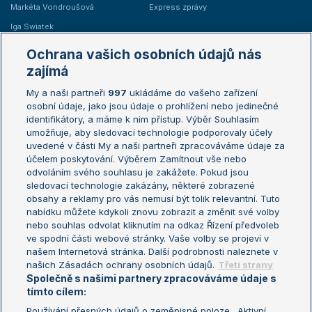
Markéta Vondroušová
Express zprávy
Iga Swiatek
Marie Bouzková
Ochrana vašich osobních údajů nás
Žebříčky
Kalendář turnajů
zajímá
My a naši partneři
997
ukládáme do vašeho zařízení
Žebříček ATP (muži)
Australian Open
osobní údaje, jako jsou údaje o prohlížení nebo jedinečné
Žebříček WTA (ženy)
French Open
identifikátory, a máme k nim přístup. Výběr Souhlasím
umožňuje, aby sledovací technologie podporovaly účely
Sázkařský žebříček
Wimbledon
uvedené v části My a naši partneři zpracováváme údaje za
US Open
účelem poskytování. Výběrem Zamítnout vše nebo
odvoláním svého souhlasu je zakážete. Pokud jsou
Turnaj mistrů
sledovací technologie zakázány, některé zobrazené
Turnaj mistryň
obsahy a reklamy pro vás nemusí být tolik relevantní. Tuto
Aktualní trendy
nabídku můžete kdykoli znovu zobrazit a změnit své volby
nebo souhlas odvolat kliknutím na odkaz Řízení předvoleb
ve spodní části webové stránky. Vaše volby se projeví v
Fotbalové přestupy
našem Internetová stránka. Další podrobnosti naleznete v
Livesport Daily
našich Zásadách ochrany osobních údajů.
Třetí strany
Společně s našimi partnery zpracováváme údaje s
LS Prague Open
tímto cílem:
Používání přesných údajů o zeměpisné poloze . Aktivní