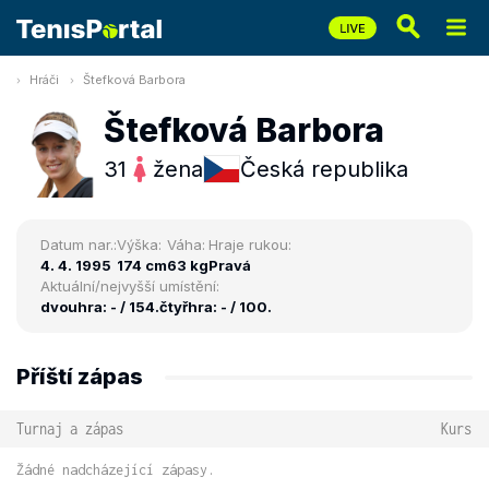
Hráči
Štefková Barbora
Štefková Barbora
31
žena
Česká republika
Datum nar.:
Výška:
Váha:
Hraje rukou:
4. 4. 1995
174 cm
63 kg
Pravá
Aktuální/nejvyšší umístění:
dvouhra: - / 154.
čtyřhra: - / 100.
Příští zápas
Turnaj a zápas
Kurs
Žádné nadcházející zápasy.