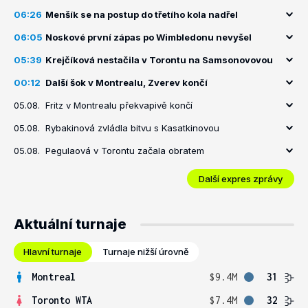
06:26
Menšík se na postup do třetího kola nadřel
06:05
Noskové první zápas po Wimbledonu nevyšel
05:39
Krejčíková nestačila v Torontu na Samsonovovou
00:12
Další šok v Montrealu, Zverev končí
05.08.
Fritz v Montrealu překvapivě končí
05.08.
Rybakinová zvládla bitvu s Kasatkinovou
05.08.
Pegulaová v Torontu začala obratem
Další expres zprávy
Aktuální turnaje
Hlavní turnaje
Turnaje nižší úrovně
Montreal
$9.4M
31
Toronto WTA
$7.4M
32