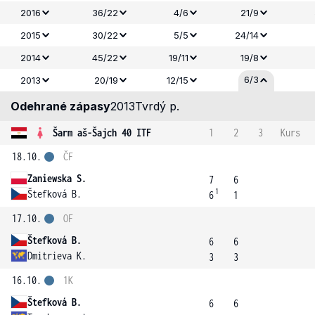
2016
36/22
4/6
21/9
2015
30/22
5/5
24/14
2014
45/22
19/11
19/8
6/3
2013
20/19
12/15
Odehrané zápasy
2013
Tvrdý p.
Šarm aš-Šajch 40 ITF
1
2
3
Kurs
18.10.
ČF
Zaniewska S.
7
6
1
Štefková B.
6
1
17.10.
OF
Štefková B.
6
6
Dmitrieva K.
3
3
16.10.
1K
Štefková B.
6
6