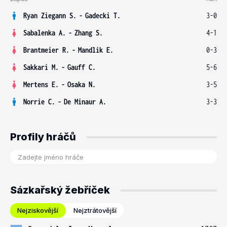
Ryan Ziegann S.
-
Gadecki T.
3-0
Sabalenka A.
-
Zhang S.
4-1
Brantmeier R.
-
Mandlik E.
0-3
Sakkari M.
-
Gauff C.
5-6
Mertens E.
-
Osaka N.
3-5
Norrie C.
-
De Minaur A.
3-3
Profily hráčů
Sázkařský žebříček
Nejziskovější
Nejztrátovější