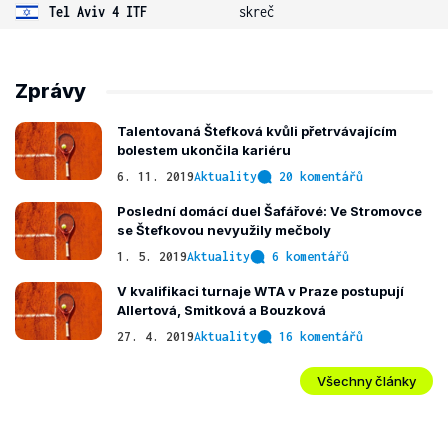
Tel Aviv 4 ITF
skreč
Zprávy
Talentovaná Štefková kvůli přetrvávajícím
bolestem ukončila kariéru
6. 11. 2019
Aktuality
20 komentářů
Poslední domácí duel Šafářové: Ve Stromovce
se Štefkovou nevyužily mečboly
1. 5. 2019
Aktuality
6 komentářů
V kvalifikaci turnaje WTA v Praze postupují
Allertová, Smitková a Bouzková
27. 4. 2019
Aktuality
16 komentářů
Všechny články