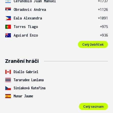
Cerundolo Juan Manuel
+1737
Obradovic Andrea
+1126
Eala Alexandra
+1091
Torres Tiago
+975
Aguiard Enzo
+936
Celý žebříček
Zranění hráči
Diallo Gabriel
Tararudee Lanlana
Siniaková Kateřina
Munar Jaume
Celý seznam