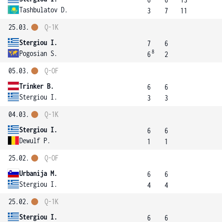
Tashbulatov D.
3
7
11
25.03.
Q-1K
Stergiou I.
7
6
8
Pogosian S.
6
2
05.03.
Q-OF
Trinker B.
6
6
Stergiou I.
3
3
04.03.
Q-1K
Stergiou I.
6
6
Dewulf P.
1
1
25.02.
Q-OF
Urbanija M.
6
6
Stergiou I.
4
4
25.02.
Q-1K
Stergiou I.
6
6