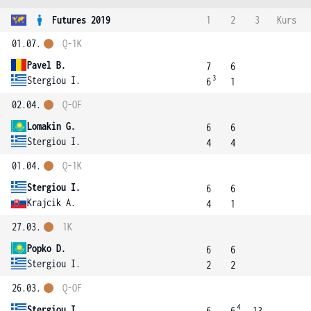
Futures 2019
1
2
3
Kurs
01.07.
Q-1K
Pavel B.
7
6
3
Stergiou I.
6
1
02.04.
Q-OF
Lomakin G.
6
6
Stergiou I.
4
4
01.04.
Q-1K
Stergiou I.
6
6
Krajcik A.
4
1
27.03.
1K
Popko D.
6
6
Stergiou I.
2
2
26.03.
Q-OF
4
Stergiou I.
6
6
13