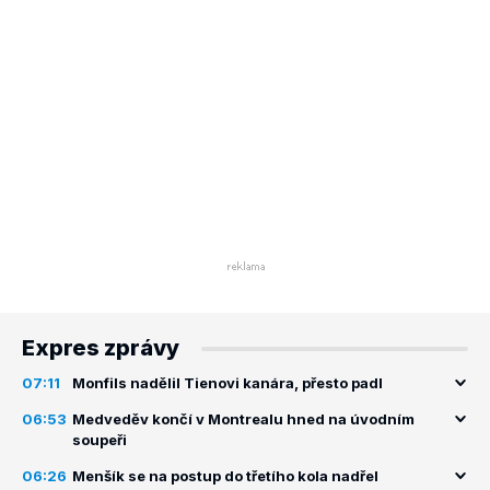
Expres zprávy
07:11
Monfils nadělil Tienovi kanára, přesto padl
06:53
Medveděv končí v Montrealu hned na úvodním
soupeři
06:26
Menšík se na postup do třetího kola nadřel