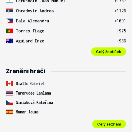
Cerundolo Juan Manuel
+1737
Obradovic Andrea
+1126
Eala Alexandra
+1091
Torres Tiago
+975
Aguiard Enzo
+936
Celý žebříček
Zranění hráči
Diallo Gabriel
Tararudee Lanlana
Siniaková Kateřina
Munar Jaume
Celý seznam