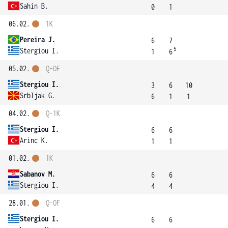
Sahin B.
0
1
06.02.
1K
Pereira J.
6
7
5
Stergiou I.
1
6
05.02.
Q-OF
Stergiou I.
3
6
10
Srbljak G.
6
1
1
04.02.
Q-1K
Stergiou I.
6
6
Arinc K.
1
1
01.02.
1K
Sabanov M.
6
6
Stergiou I.
4
4
28.01.
Q-OF
Stergiou I.
6
6