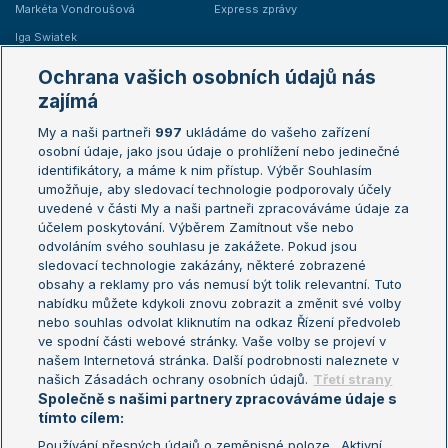
Markéta Vondroušová
Express zprávy
Iga Swiatek
Marie Bouzková
Ochrana vašich osobních údajů nás
Žebříčky
Kalendář turnajů
zajímá
My a naši partneři
997
ukládáme do vašeho zařízení
Žebříček ATP (muži)
Australian Open
osobní údaje, jako jsou údaje o prohlížení nebo jedinečné
Žebříček WTA (ženy)
French Open
identifikátory, a máme k nim přístup. Výběr Souhlasím
umožňuje, aby sledovací technologie podporovaly účely
Sázkařský žebříček
Wimbledon
uvedené v části My a naši partneři zpracováváme údaje za
US Open
účelem poskytování. Výběrem Zamítnout vše nebo
odvoláním svého souhlasu je zakážete. Pokud jsou
Turnaj mistrů
sledovací technologie zakázány, některé zobrazené
Turnaj mistryň
obsahy a reklamy pro vás nemusí být tolik relevantní. Tuto
Aktualní trendy
nabídku můžete kdykoli znovu zobrazit a změnit své volby
nebo souhlas odvolat kliknutím na odkaz Řízení předvoleb
ve spodní části webové stránky. Vaše volby se projeví v
Fotbalové přestupy
našem Internetová stránka. Další podrobnosti naleznete v
Livesport Daily
našich Zásadách ochrany osobních údajů.
Třetí strany
Společně s našimi partnery zpracováváme údaje s
LS Prague Open
tímto cílem:
Používání přesných údajů o zeměpisné poloze . Aktivní