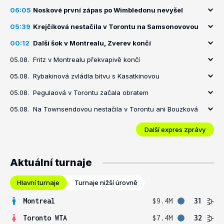
06:05
Noskové první zápas po Wimbledonu nevyšel
05:39
Krejčíková nestačila v Torontu na Samsonovovou
00:12
Další šok v Montrealu, Zverev končí
05.08.
Fritz v Montrealu překvapivě končí
05.08.
Rybakinová zvládla bitvu s Kasatkinovou
05.08.
Pegulaová v Torontu začala obratem
05.08.
Na Townsendovou nestačila v Torontu ani Bouzková
Další expres zprávy
Aktuální turnaje
Hlavní turnaje
Turnaje nižší úrovně
Montreal
$9.4M
31
Toronto WTA
$7.4M
32