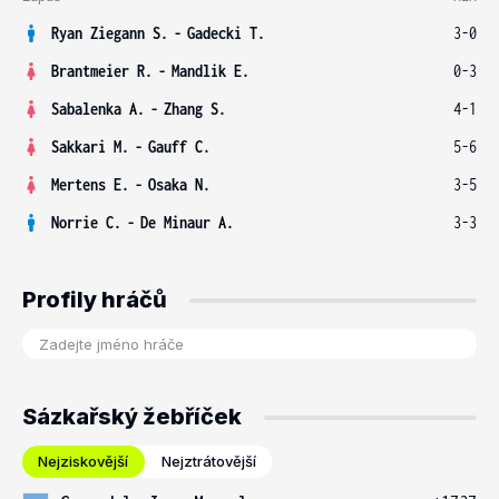
Ryan Ziegann S.
-
Gadecki T.
3-0
Brantmeier R.
-
Mandlik E.
0-3
Sabalenka A.
-
Zhang S.
4-1
Sakkari M.
-
Gauff C.
5-6
Mertens E.
-
Osaka N.
3-5
Norrie C.
-
De Minaur A.
3-3
Profily hráčů
Sázkařský žebříček
Nejziskovější
Nejztrátovější