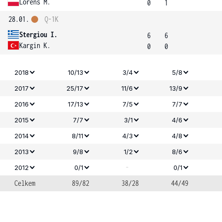
Lorens M.
0
1
28.01.
Q-1K
Stergiou I.
6
6
Kargin K.
0
0
2018
10/13
3/4
5/8
2017
25/17
11/6
13/9
2016
17/13
7/5
7/7
2015
7/7
3/1
4/6
2014
8/11
4/3
4/8
2013
9/8
1/2
8/6
-
2012
0/1
0/1
Celkem
89/82
38/28
44/49