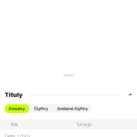
Tituly
Dvouhry
Čtyřhry
Smíšené čtyřhry
Rok
Turnaje
Žádné tituly