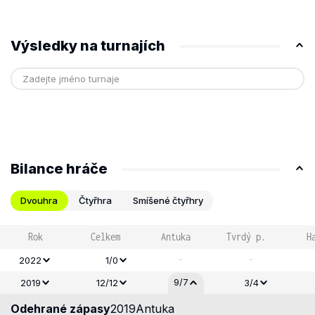
Výsledky na turnajích
Bilance hráče
Dvouhra
Čtyřhra
Smíšené čtyřhry
Rok
Celkem
Antuka
Tvrdý p.
H
-
-
2022
1/0
9/7
2019
12/12
3/4
Odehrané zápasy
2019
Antuka