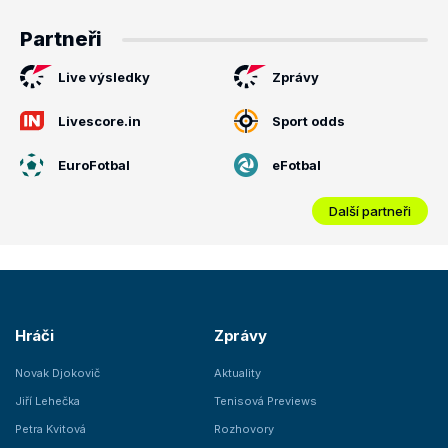
Partneři
Live výsledky
Zprávy
Livescore.in
Sport odds
EuroFotbal
eFotbal
Další partneři
Hráči
Zprávy
Novak Djokovič
Aktuality
Jiří Lehečka
Tenisová Previews
Petra Kvitová
Rozhovory