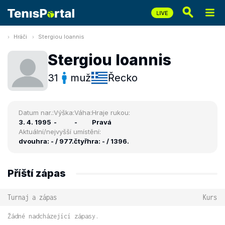
Hráči
Stergiou Ioannis
Stergiou Ioannis
31
muž
Řecko
Datum nar.:
Výška:
Váha:
Hraje rukou:
3. 4. 1995
-
-
Pravá
Aktuální/nejvyšší umístění:
dvouhra: - / 977.
čtyřhra: - / 1396.
Příští zápas
Turnaj a zápas
Kurs
Žádné nadcházející zápasy.