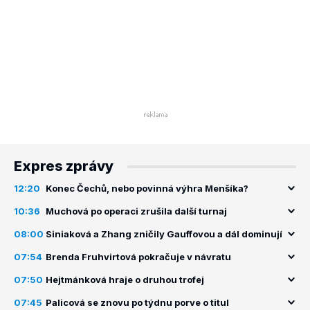
Expres zprávy
12:20
Konec Čechů, nebo povinná výhra Menšíka?
10:36
Muchová po operaci zrušila další turnaj
08:00
Siniaková a Zhang zničily Gauffovou a dál dominují
07:54
Brenda Fruhvirtová pokračuje v návratu
07:50
Hejtmánková hraje o druhou trofej
07:45
Palicová se znovu po týdnu porve o titul