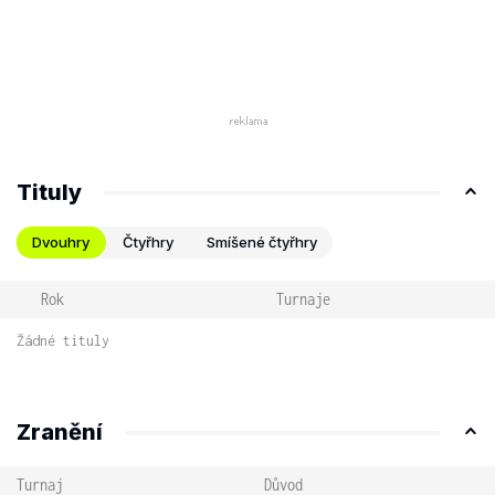
Tituly
Dvouhry
Čtyřhry
Smíšené čtyřhry
Rok
Turnaje
Žádné tituly
Zranění
Turnaj
Důvod