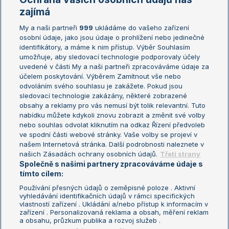
Žebříčky
Kalendář turnajů
zajímá
My a naši partneři
999
ukládáme do vašeho zařízení
Žebříček ATP (muži)
Australian Open
osobní údaje, jako jsou údaje o prohlížení nebo jedinečné
Žebříček WTA (ženy)
French Open
identifikátory, a máme k nim přístup. Výběr Souhlasím
umožňuje, aby sledovací technologie podporovaly účely
Sázkařský žebříček
Wimbledon
uvedené v části My a naši partneři zpracováváme údaje za
US Open
účelem poskytování. Výběrem Zamítnout vše nebo
odvoláním svého souhlasu je zakážete. Pokud jsou
Turnaj mistrů
sledovací technologie zakázány, některé zobrazené
Turnaj mistryň
obsahy a reklamy pro vás nemusí být tolik relevantní. Tuto
Aktualní trendy
nabídku můžete kdykoli znovu zobrazit a změnit své volby
nebo souhlas odvolat kliknutím na odkaz Řízení předvoleb
ve spodní části webové stránky. Vaše volby se projeví v
Fotbalové přestupy
našem Internetová stránka. Další podrobnosti naleznete v
Livesport Daily
našich Zásadách ochrany osobních údajů.
Třetí strany
Společně s našimi partnery zpracováváme údaje s
LS Prague Open
tímto cílem:
Používání přesných údajů o zeměpisné poloze . Aktivní
vyhledávání identifikačních údajů v rámci specifických
vlastností zařízení . Ukládání a/nebo přístup k informacím v
Podmínky užití
Nastavení soukromí
zařízení . Personalizovaná reklama a obsah, měření reklam
GDPR a žurnalistika
Reklama
a obsahu, průzkum publika a rozvoj služeb .
Informace o zpracování osobních
Kontakt