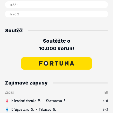
Soutěž
Soutěžte o
10.000 korun!
Zajímavé zápasy
Zápas
H2H
Miroshnichenko V.
-
Khatamova S.
4-0
D'Agostino S.
-
Tabacco G.
0-3