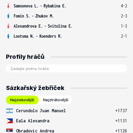
Samsonova L.
-
Rybakina E.
4-2
Fomin S.
-
Zhukov M.
2-3
Alexandrova E.
-
Svitolina E.
1-3
Lootsma N.
-
Koenders R.
2-1
Profily hráčů
Sázkařský žebříček
Nejziskovější
Nejztrátovější
Cerundolo Juan Manuel
+1737
Eala Alexandra
+1131
Obradovic Andrea
+1126