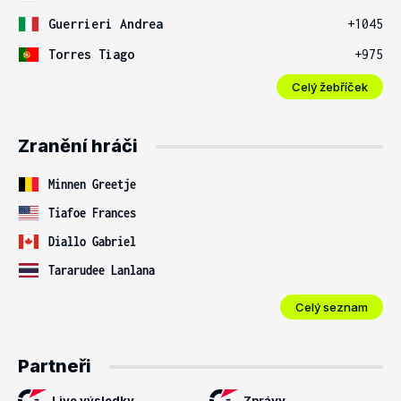
Guerrieri Andrea
+1045
Torres Tiago
+975
Celý žebříček
Zranění hráči
Minnen Greetje
Tiafoe Frances
Diallo Gabriel
Tararudee Lanlana
Celý seznam
Partneři
Live výsledky
Zprávy