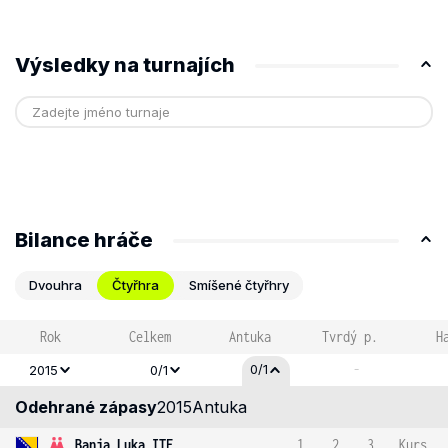
Výsledky na turnajích
Bilance hráče
Dvouhra
Čtyřhra
Smíšené čtyřhry
Rok
Celkem
Antuka
Tvrdý p.
H
-
0/1
2015
0/1
Odehrané zápasy
2015
Antuka
Banja Luka ITF
1
2
3
Kurs