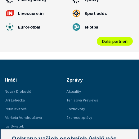
Livescore.in
Sport odds
EuroFotbal
eFotbal
Další partneři
Hráči
Zprávy
Novak Djokovič
Aktuality
Jiří Lehečka
Tenisová Previews
Petra Kvitová
Rozhovory
Markéta Vondroušová
Express zprávy
Iga Swiatek
Marie Bouzková
Ochrana vašich osobních údajů nás