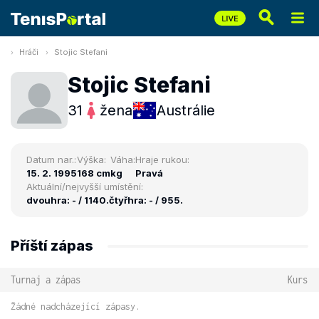
Hráči
Stojic Stefani
Stojic Stefani
31
žena
Austrálie
Datum nar.:
Výška:
Váha:
Hraje rukou:
15. 2. 1995
168 cm
kg
Pravá
Aktuální/nejvyšší umístění:
dvouhra: - / 1140.
čtyřhra: - / 955.
Příští zápas
Turnaj a zápas
Kurs
Žádné nadcházející zápasy.