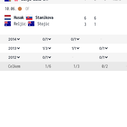
10.06.
OF
Husak
/
Stanikova
6
6
Reljic
/
Stojic
3
1
-
2014
0/1
0/1
2013
1/3
1/1
0/1
-
2012
0/1
0/1
Celkem
1/6
1/3
0/2