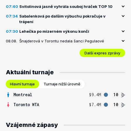
07:40
Svitolinová jasně vyhrála souboj hráček TOP 10
07:34
Sabalenková po dalším výbuchu pokračuje v
trápení
07:30
Lehečka po mizerném výkonu končí
08.08.
Šnajderová v Torontu nedala šanci Pegulaové
Další expres zprávy
Aktuální turnaje
Hlavní turnaje
Turnaje nižší úrovně
Montreal
$9.4M
10
Toronto WTA
$7.4M
10
Vzájemné zápasy