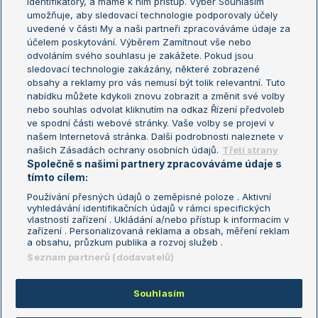
identifikátory, a máme k nim přístup. Výběr Souhlasím
umožňuje, aby sledovací technologie podporovaly účely
Sázkařský žebříček
Wimbledon
uvedené v části My a naši partneři zpracováváme údaje za
US Open
účelem poskytování. Výběrem Zamítnout vše nebo
odvoláním svého souhlasu je zakážete. Pokud jsou
Turnaj mistrů
sledovací technologie zakázány, některé zobrazené
Turnaj mistryň
obsahy a reklamy pro vás nemusí být tolik relevantní. Tuto
Aktualní trendy
nabídku můžete kdykoli znovu zobrazit a změnit své volby
nebo souhlas odvolat kliknutím na odkaz Řízení předvoleb
ve spodní části webové stránky. Vaše volby se projeví v
Fotbalové přestupy
našem Internetová stránka. Další podrobnosti naleznete v
Livesport Daily
našich Zásadách ochrany osobních údajů.
Třetí strany
Společně s našimi partnery zpracováváme údaje s
LS Prague Open
tímto cílem:
Používání přesných údajů o zeměpisné poloze . Aktivní
vyhledávání identifikačních údajů v rámci specifických
vlastností zařízení . Ukládání a/nebo přístup k informacím v
Podmínky užití
Nastavení soukromí
zařízení . Personalizovaná reklama a obsah, měření reklam
GDPR a žurnalistika
Reklama
a obsahu, průzkum publika a rozvoj služeb .
Informace o zpracování osobních
Kontakt
Seznam partnerů (dodavatelů)
údajů
Tiráž
Souhlasím
Copyright © 2008-2026 TenisPortal.cz. Využíváme zpravodajství ČTK.