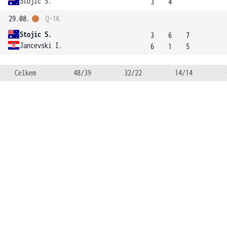
Stojic S.
3
4
29.08.
Q-1K
Stojic S.
3
6
7
Jancevski I.
6
1
5
Celkem
48/39
32/22
14/14