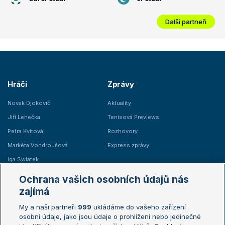
Další partneři
Hráči
Zprávy
Novak Djokovič
Aktuality
Jiří Lehečka
Tenisová Previews
Petra Kvitová
Rozhovory
Markéta Vondroušová
Express zprávy
Iga Swiatek
Marie Bouzková
Ochrana vašich osobních údajů nás
Žebříčky
Kalendář turnajů
zajímá
My a naši partneři
999
ukládáme do vašeho zařízení
Žebříček ATP (muži)
Australian Open
osobní údaje, jako jsou údaje o prohlížení nebo jedinečné
Žebříček WTA (ženy)
French Open