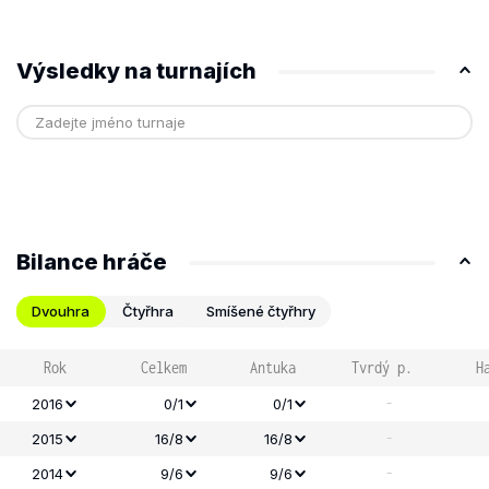
Výsledky na turnajích
Bilance hráče
Dvouhra
Čtyřhra
Smíšené čtyřhry
Rok
Celkem
Antuka
Tvrdý p.
H
-
2016
0/1
0/1
-
2015
16/8
16/8
-
2014
9/6
9/6