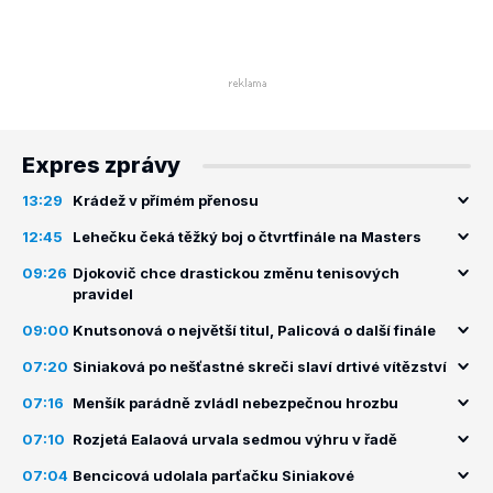
Expres zprávy
13:29
Krádež v přímém přenosu
12:45
Lehečku čeká těžký boj o čtvrtfinále na Masters
09:26
Djokovič chce drastickou změnu tenisových
pravidel
09:00
Knutsonová o největší titul, Palicová o další finále
07:20
Siniaková po nešťastné skreči slaví drtivé vítězství
07:16
Menšík parádně zvládl nebezpečnou hrozbu
07:10
Rozjetá Ealaová urvala sedmou výhru v řadě
07:04
Bencicová udolala parťačku Siniakové