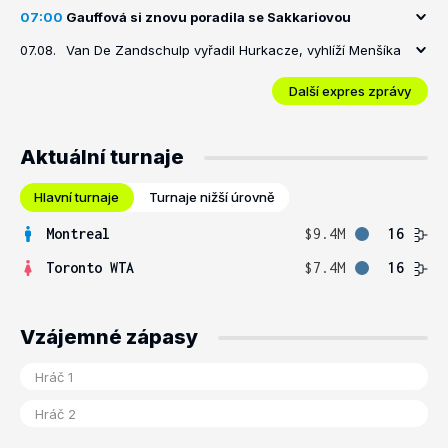
07:00
Gauffová si znovu poradila se Sakkariovou
07.08.
Van De Zandschulp vyřadil Hurkacze, vyhlíží Menšíka
Další expres zprávy
Aktuální turnaje
Hlavní turnaje
Turnaje nižší úrovně
Montreal
$9.4M
16
Toronto WTA
$7.4M
16
Vzájemné zápasy