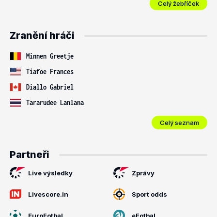
Celý žebříček
Zranění hráči
Minnen Greetje
Tiafoe Frances
Diallo Gabriel
Tararudee Lanlana
Celý seznam
Partneři
Live výsledky
Zprávy
Livescore.in
Sport odds
EuroFotbal
eFotbal