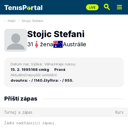
Hráči
Stojic Stefani
Stojic Stefani
31
žena
Austrálie
Datum nar.:
Výška:
Váha:
Hraje rukou:
15. 2. 1995
168 cm
kg
Pravá
Aktuální/nejvyšší umístění:
dvouhra: - / 1140.
čtyřhra: - / 955.
Příští zápas
Turnaj a zápas
Kurs
Žádné nadcházející zápasy.