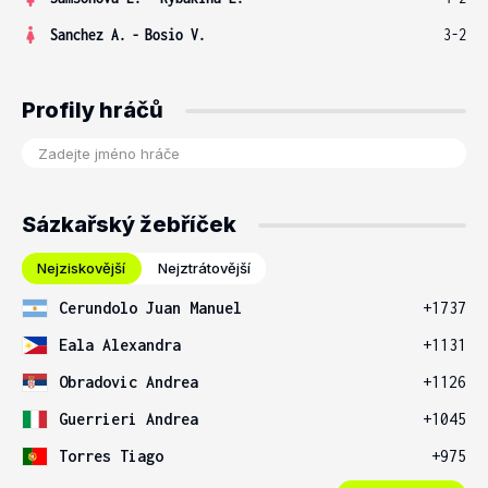
Sanchez A.
-
Bosio V.
3-2
Profily hráčů
Sázkařský žebříček
Nejziskovější
Nejztrátovější
Cerundolo Juan Manuel
+1737
Eala Alexandra
+1131
Obradovic Andrea
+1126
Guerrieri Andrea
+1045
Torres Tiago
+975