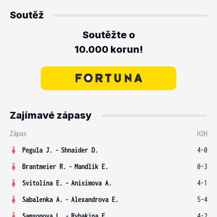
Soutěž
Soutěžte o
10.000 korun!
Zajímavé zápasy
Zápas
H2H
Pegula J.
-
Shnaider D.
4-0
Brantmeier R.
-
Mandlik E.
0-3
Svitolina E.
-
Anisimova A.
4-1
Sabalenka A.
-
Alexandrova E.
5-4
Samsonova L.
-
Rybakina E.
4-2