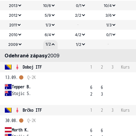
2013
10/6
0/1
10/4
2012
5/9
2/2
3/6
-
2011
1/3
1/3
2010
6/4
4/2
0/1
-
1/2
2009
1/2
Odehrané zápasy
2009
Doboj ITF
1
2
3
Kurs
13.09.
Q-2K
Tepper B.
6
6
Stojic S.
2
3
Brčko ITF
1
2
3
Kurs
30.08.
Q-2K
Morth K.
6
6