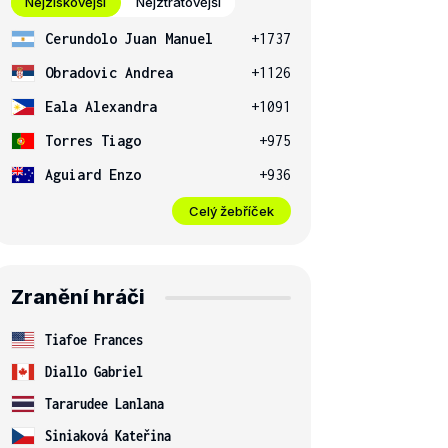
Nejziskovější
Nejztrátovější
Cerundolo Juan Manuel
+1737
Obradovic Andrea
+1126
Eala Alexandra
+1091
Torres Tiago
+975
Aguiard Enzo
+936
Celý žebříček
Zranění hráči
Tiafoe Frances
Diallo Gabriel
Tararudee Lanlana
Siniaková Kateřina