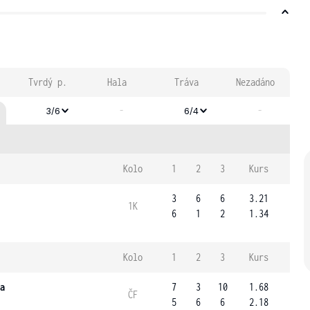
Tvrdý p.
Hala
Tráva
Nezadáno
-
-
3/6
6/4
Kolo
1
2
3
Kurs
3
6
6
3.21
1K
6
1
2
1.34
Kolo
1
2
3
Kurs
a
7
3
10
1.68
ČF
5
6
6
2.18