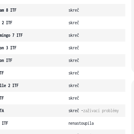
am 8 ITF
skreč
 2 ITF
skreč
mingo 7 ITF
skreč
on 3 ITF
skreč
on ITF
skreč
TF
skreč
lle 2 ITF
skreč
TF
skreč
TA
skreč -
zažívací problémy
 ITF
nenastoupila