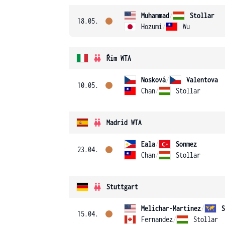
Muhammad
/
Stollar
18.05.
Hozumi
/
Wu
Řím WTA
Nosková
/
Valentova
10.05.
Chan
/
Stollar
Madrid WTA
Eala
/
Sonmez
23.04.
Chan
/
Stollar
Stuttgart
Melichar-Martinez
/
S
15.04.
Fernandez
/
Stollar