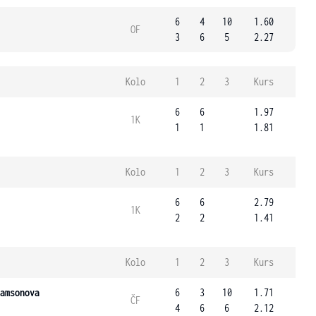
6
4
10
1.60
OF
3
6
5
2.27
Kolo
1
2
3
Kurs
6
6
1.97
1K
1
1
1.81
Kolo
1
2
3
Kurs
6
6
2.79
1K
2
2
1.41
Kolo
1
2
3
Kurs
amsonova
6
3
10
1.71
ČF
4
6
6
2.12