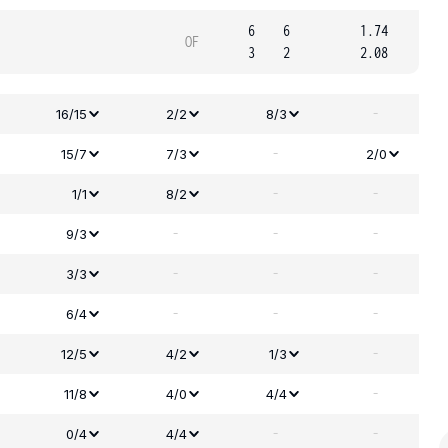
6
6
1.74
OF
3
2
2.08
-
16/15
2/2
8/3
-
15/7
7/3
2/0
-
-
1/1
8/2
-
-
-
9/3
-
-
-
3/3
-
-
-
6/4
-
12/5
4/2
1/3
-
11/8
4/0
4/4
-
-
0/4
4/4