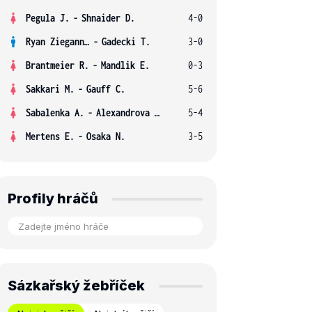
Pegula J.
-
Shnaider D.
4-0
Ryan Ziegann S.
-
Gadecki T.
3-0
Brantmeier R.
-
Mandlik E.
0-3
Sakkari M.
-
Gauff C.
5-6
Sabalenka A.
-
Alexandrova E.
5-4
Mertens E.
-
Osaka N.
3-5
Profily hráčů
Sázkařský žebříček