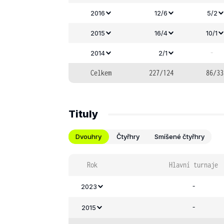
2016
12/6
5/2
2015
16/4
10/1
-
2014
2/1
Celkem
227/124
86/33
Tituly
Dvouhry
Čtyřhry
Smíšené čtyřhry
Rok
Hlavní turnaje
-
2023
-
2015