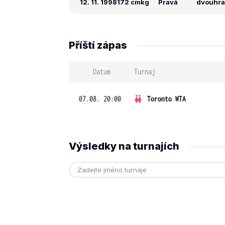
12. 11. 1998
172 cm
kg
Pravá
dvouhra: 
Příští zápas
Datum
Turnaj
07.08. 20:00
Toronto WTA
Výsledky na turnajích