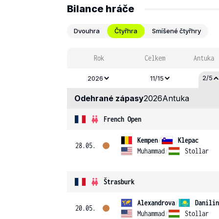
Bilance hráče
Dvouhra
Čtyřhra
Smíšené čtyřhry
Rok
Celkem
Antuka
2/5
2026
11/15
Odehrané zápasy
2026
Antuka
French Open
Kempen
/
Klepac
28.05.
Muhammad
/
Stollar
Štrasburk
Alexandrova
/
Danilin
20.05.
Muhammad
/
Stollar