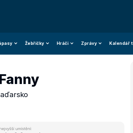
ápasy
Žebříčky
Hráči
Zprávy
Kalendář t
 Fanny
aďarsko
nejvyšší umístění: