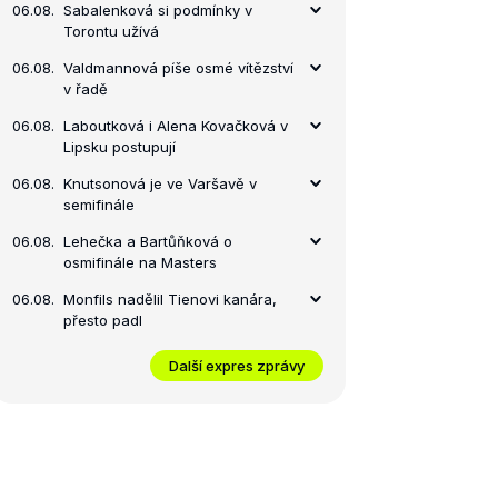
06.08.
Sabalenková si podmínky v
Torontu užívá
06.08.
Valdmannová píše osmé vítězství
v řadě
06.08.
Laboutková i Alena Kovačková v
Lipsku postupují
06.08.
Knutsonová je ve Varšavě v
semifinále
06.08.
Lehečka a Bartůňková o
osmifinále na Masters
06.08.
Monfils nadělil Tienovi kanára,
přesto padl
Další expres zprávy