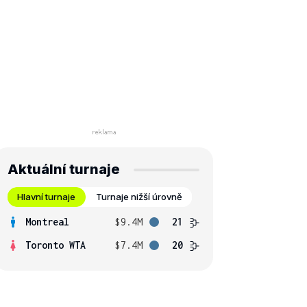
Aktuální turnaje
Hlavní turnaje
Turnaje nižší úrovně
Montreal
$9.4M
21
Toronto WTA
$7.4M
20