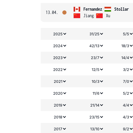
Fernandez
/
Stollar
13.04.
Jiang
/
Xu
2025
31/25
5/5
2024
42/13
18/3
2023
23/7
14/4
2022
12/5
3/2
2021
10/3
7/0
2020
11/6
5/2
2019
21/14
4/4
2018
23/15
4/3
2017
13/10
9/2