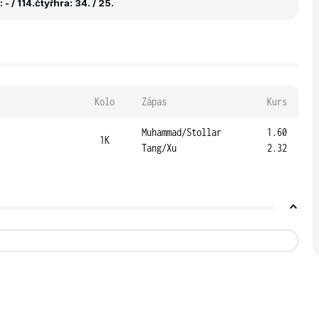
- / 114.
čtyřhra: 34. / 25.
Kolo
Zápas
Kurs
Muhammad
/
Stollar
1.60
1K
Tang
/
Xu
2.32