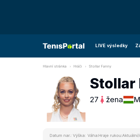
LIVE výsledky
Z
Hlavní stránka
Hráči
Stollar Fanny
Stollar
27
žena
M
Datum nar.:
Výška:
Váha:
Hraje rukou:
Aktuální/