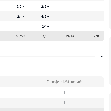
-
-
5/2
2/2
-
-
2/1
4/2
-
-
-
2/1
83/59
37/18
19/14
2/0
Turnaje nižší úrovně
1
1