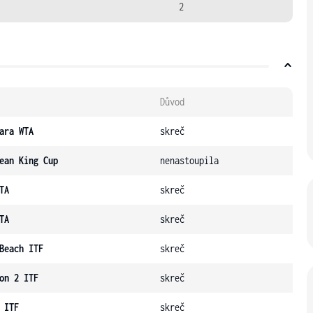
2
Důvod
ara WTA
skreč
ean King Cup
nenastoupila
TA
skreč
TA
skreč
Beach ITF
skreč
on 2 ITF
skreč
 ITF
skreč