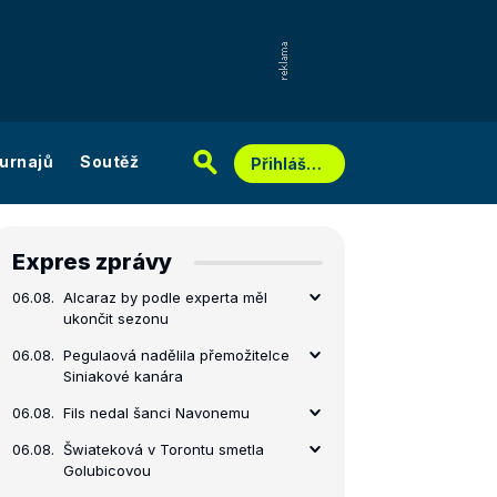
urnajů
Soutěž
Přihlášení
Expres zprávy
06.08.
Alcaraz by podle experta měl
ukončit sezonu
06.08.
Pegulaová nadělila přemožitelce
Siniakové kanára
06.08.
Fils nedal šanci Navonemu
06.08.
Šwiateková v Torontu smetla
Golubicovou