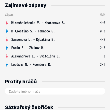
Zajímavé zápasy
Zápas
H2H
Miroshnichenko V.
-
Khatamova S.
4-0
D'Agostino S.
-
Tabacco G.
0-3
Samsonova L.
-
Rybakina E.
4-2
Fomin S.
-
Zhukov M.
2-3
Alexandrova E.
-
Svitolina E.
1-3
Lootsma N.
-
Koenders R.
2-1
Profily hráčů
Sázkařský žebříček