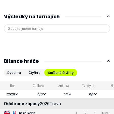
Výsledky na turnajích
Bilance hráče
Dvouhra
Čtyřhra
Smíšené čtyřhry
Rok
Celkem
Antuka
Tvrdý p.
H
2026
4/3
1/1
0/1
Odehrané zápasy
2026
Tráva
Wimbledon
1
2
3
Kurs