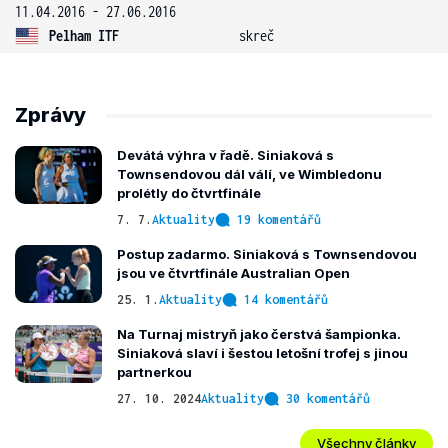
11.04.2016 - 27.06.2016
Pelham ITF
skreč
Zprávy
Devátá výhra v řadě. Siniaková s
Townsendovou dál válí, ve Wimbledonu
prolétly do čtvrtfinále
7. 7.
Aktuality
19 komentářů
Postup zadarmo. Siniaková s Townsendovou
jsou ve čtvrtfinále Australian Open
25. 1.
Aktuality
14 komentářů
Na Turnaj mistryň jako čerstvá šampionka.
Siniaková slaví i šestou letošní trofej s jinou
partnerkou
27. 10. 2024
Aktuality
30 komentářů
Všechny články