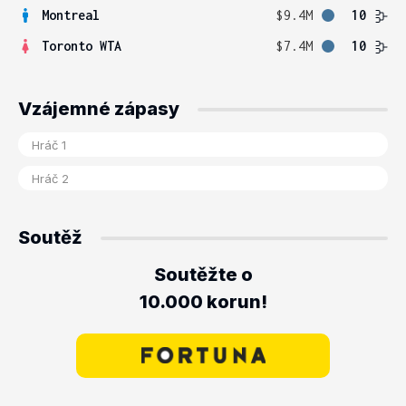
Montreal
$9.4M
10
Toronto WTA
$7.4M
10
Vzájemné zápasy
Soutěž
Soutěžte o
10.000 korun!