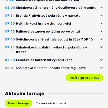
08:00
Siniaková a Zhang zničily Gauffovou a dál dominují
07:54
Brenda Fruhvirtová pokračuje v návratu
07:50
Hejtmánková hraje o druhou trofej
07:45
Palicová se znovu po týdnu porve o titul
07:40
Svitolinová jasně vyhrála souboj hráček TOP 10
07:34
Sabalenková po dalším výbuchu pokračuje v
trápení
07:30
Lehečka po mizerném výkonu končí
08.08.
Šnajderová v Torontu nedala šanci Pegulaové
Další expres zprávy
Aktuální turnaje
Hlavní turnaje
Turnaje nižší úrovně