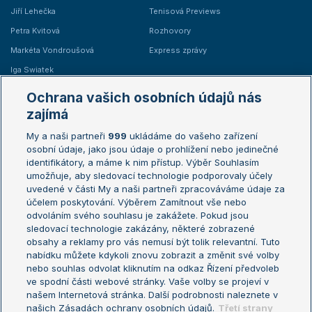
Jiří Lehečka
Tenisová Previews
Petra Kvitová
Rozhovory
Markéta Vondroušová
Express zprávy
Iga Swiatek
Marie Bouzková
Ochrana vašich osobních údajů nás
Žebříčky
Kalendář turnajů
zajímá
My a naši partneři
999
ukládáme do vašeho zařízení
Žebříček ATP (muži)
Australian Open
osobní údaje, jako jsou údaje o prohlížení nebo jedinečné
Žebříček WTA (ženy)
French Open
identifikátory, a máme k nim přístup. Výběr Souhlasím
umožňuje, aby sledovací technologie podporovaly účely
Sázkařský žebříček
Wimbledon
uvedené v části My a naši partneři zpracováváme údaje za
US Open
účelem poskytování. Výběrem Zamítnout vše nebo
odvoláním svého souhlasu je zakážete. Pokud jsou
Turnaj mistrů
sledovací technologie zakázány, některé zobrazené
Turnaj mistryň
obsahy a reklamy pro vás nemusí být tolik relevantní. Tuto
Aktualní trendy
nabídku můžete kdykoli znovu zobrazit a změnit své volby
nebo souhlas odvolat kliknutím na odkaz Řízení předvoleb
ve spodní části webové stránky. Vaše volby se projeví v
Fotbalové přestupy
našem Internetová stránka. Další podrobnosti naleznete v
Livesport Daily
našich Zásadách ochrany osobních údajů.
Třetí strany