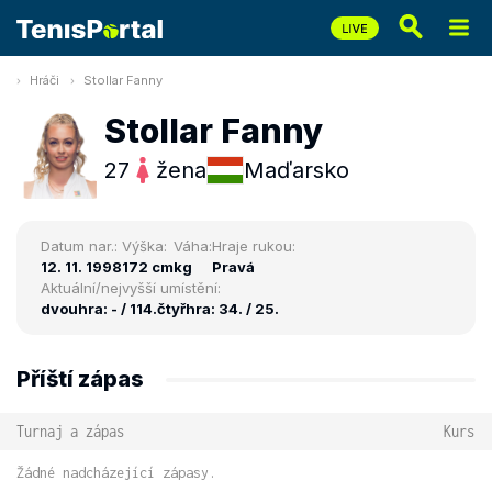
Hráči
Stollar Fanny
Stollar Fanny
27
žena
Maďarsko
Datum nar.:
Výška:
Váha:
Hraje rukou:
12. 11. 1998
172 cm
kg
Pravá
Aktuální/nejvyšší umístění:
dvouhra: - / 114.
čtyřhra: 34. / 25.
Příští zápas
Turnaj a zápas
Kurs
Žádné nadcházející zápasy.