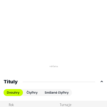
Tituly
Dvouhry
Čtyřhry
Smíšené čtyřhry
Rok
Turnaje