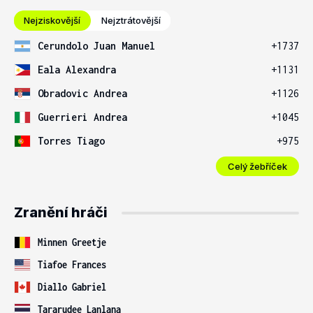
Nejziskovější
Nejztrátovější
Cerundolo Juan Manuel
+1737
Eala Alexandra
+1131
Obradovic Andrea
+1126
Guerrieri Andrea
+1045
Torres Tiago
+975
Celý žebříček
Zranění hráči
Minnen Greetje
Tiafoe Frances
Diallo Gabriel
Tararudee Lanlana