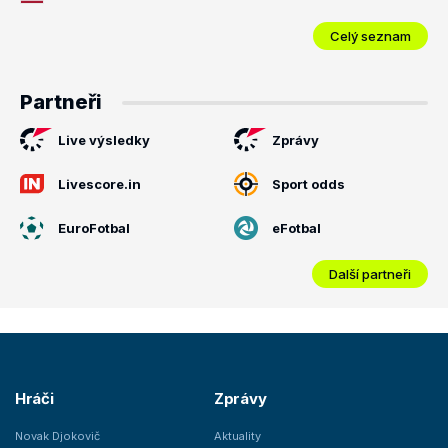
Celý seznam
Partneři
Live výsledky
Zprávy
Livescore.in
Sport odds
EuroFotbal
eFotbal
Další partneři
Hráči
Zprávy
Novak Djokovič
Aktuality