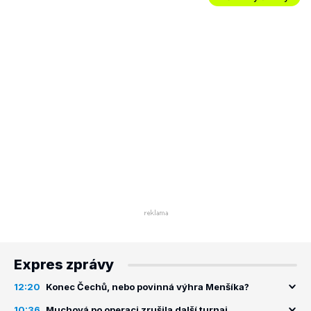
Expres zprávy
12:20
Konec Čechů, nebo povinná výhra Menšíka?
10:36
Muchová po operaci zrušila další turnaj