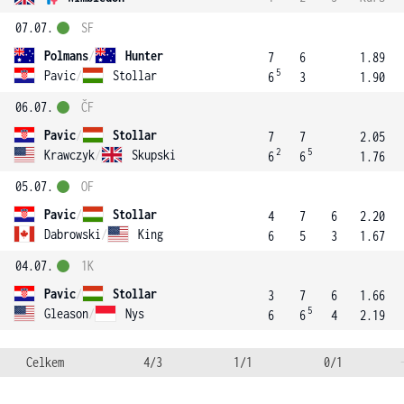
07.07.
SF
Polmans
/
Hunter
7
6
1.89
5
Pavic
/
Stollar
6
3
1.90
06.07.
ČF
Pavic
/
Stollar
7
7
2.05
2
5
Krawczyk
/
Skupski
6
6
1.76
05.07.
OF
Pavic
/
Stollar
4
7
6
2.20
Dabrowski
/
King
6
5
3
1.67
04.07.
1K
Pavic
/
Stollar
3
7
6
1.66
5
Gleason
/
Nys
6
6
4
2.19
Celkem
4/3
1/1
0/1