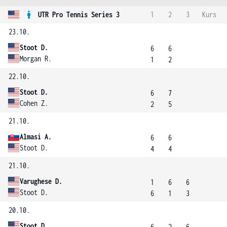
UTR Pro Tennis Series 3
1
2
3
Kurs
23.10.
Stoot D.
6
6
Morgan R.
1
2
22.10.
Stoot D.
6
7
Cohen Z.
2
5
21.10.
Almasi A.
6
6
Stoot D.
4
4
21.10.
Varughese D.
1
6
6
Stoot D.
6
1
3
20.10.
Stoot D.
6
2
6