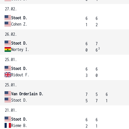
27.02.
Stoot D.
6
6
Cohen Z.
1
2
26.02.
Stoot D.
6
7
3
Nortey I.
0
6
25.01.
Stoot D.
6
6
Ridout F.
3
0
25.01.
Van Orderlain D.
7
5
6
Stoot D.
5
7
1
21.01.
Stoot D.
6
6
Rieme B.
2
1