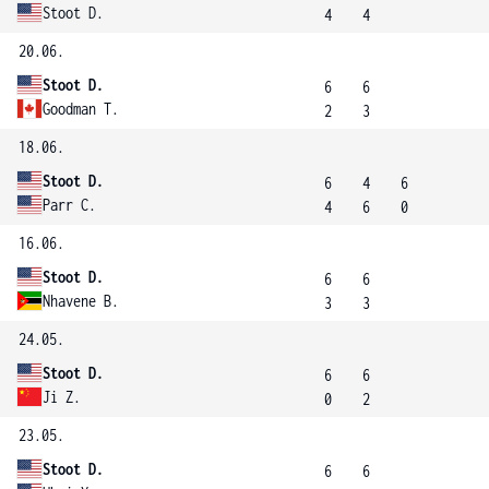
Stoot D.
4
4
20.06.
Stoot D.
6
6
Goodman T.
2
3
18.06.
Stoot D.
6
4
6
Parr C.
4
6
0
16.06.
Stoot D.
6
6
Nhavene B.
3
3
24.05.
Stoot D.
6
6
Ji Z.
0
2
23.05.
Stoot D.
6
6