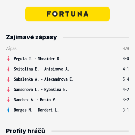
Zajímavé zápasy
Zápas
H2H
Pegula J.
-
Shnaider D.
4-0
Svitolina E.
-
Anisimova A.
4-1
Sabalenka A.
-
Alexandrova E.
5-4
Samsonova L.
-
Rybakina E.
4-2
Sanchez A.
-
Bosio V.
3-2
Borges N.
-
Darderi L.
3-1
Profily hráčů