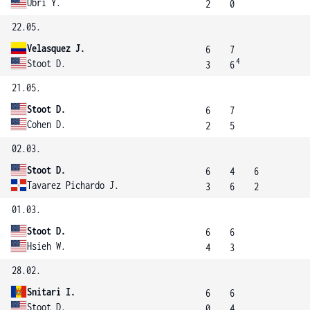
Ubri Y.
2
0
22.05.
Velasquez J.
6
7
4
Stoot D.
3
6
21.05.
Stoot D.
6
7
Cohen D.
2
5
02.03.
Stoot D.
6
4
6
Tavarez Pichardo J.
3
6
2
01.03.
Stoot D.
6
6
Hsieh W.
4
3
28.02.
Snitari I.
6
6
Stoot D.
0
4