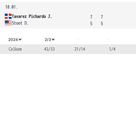
18.01.
Tavarez Pichardo J.
7
7
Stoot D.
5
5
-
-
2024
2/3
Celkem
43/33
21/14
1/4