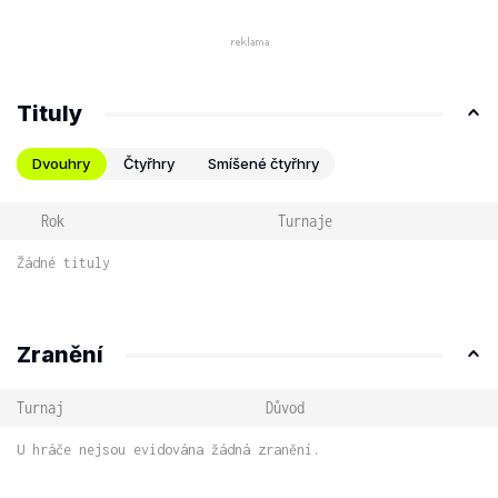
Tituly
Dvouhry
Čtyřhry
Smíšené čtyřhry
Rok
Turnaje
Žádné tituly
Zranění
Turnaj
Důvod
U hráče nejsou evidována žádná zranění.