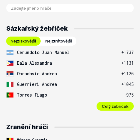
Sázkařský žebříček
Nejziskovější
Nejztrátovější
Cerundolo Juan Manuel
+1737
Eala Alexandra
+1131
Obradovic Andrea
+1126
Guerrieri Andrea
+1045
Torres Tiago
+975
Celý žebříček
Zranění hráči