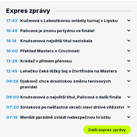
Expres zprávy
17:43
Kučmová s Laboutkovou ovládly turnaj v Lipsku
16:49
Palicová je znovu po týdnu ve finále!
16:14
Knutsonová největší titul nezískala
16:00
Přehled Masters v Cincinnati
13:29
Krádež v přímém přenosu
12:45
Lehečku čeká těžký boj o čtvrtfinále na Masters
09:26
Djokovič chce drastickou změnu tenisových
pravidel
09:00
Knutsonová o největší titul, Palicová o další finále
07:20
Siniaková po nešťastné skreči slaví drtivé vítězství
07:16
Menšík parádně zvládl nebezpečnou hrozbu
Další expres zprávy