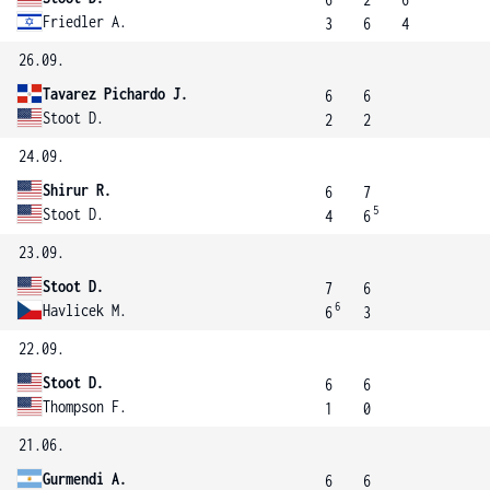
Friedler A.
3
6
4
26.09.
Tavarez Pichardo J.
6
6
Stoot D.
2
2
24.09.
Shirur R.
6
7
5
Stoot D.
4
6
23.09.
Stoot D.
7
6
6
Havlicek M.
6
3
22.09.
Stoot D.
6
6
Thompson F.
1
0
21.06.
Gurmendi A.
6
6