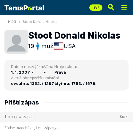
Hráči
Stoot Donald Nikolas
Stoot Donald Nikolas
19
muž
USA
Datum nar.:
Výška:
Váha:
Hraje rukou:
1. 1. 2007
-
-
Pravá
Aktuální/nejvyšší umístění:
dvouhra: 1352. / 1297.
čtyřhra: 1753. / 1679.
Příští zápas
Turnaj a zápas
Kurs
Žádné nadcházející zápasy.