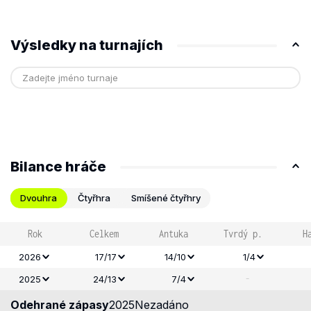
Výsledky na turnajích
Bilance hráče
Dvouhra
Čtyřhra
Smíšené čtyřhry
Rok
Celkem
Antuka
Tvrdý p.
H
2026
17/17
14/10
1/4
-
2025
24/13
7/4
Odehrané zápasy
2025
Nezadáno