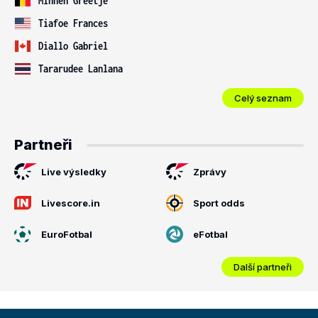
Minnen Greetje
Tiafoe Frances
Diallo Gabriel
Tararudee Lanlana
Celý seznam
Partneři
Live výsledky
Zprávy
Livescore.in
Sport odds
EuroFotbal
eFotbal
Další partneři