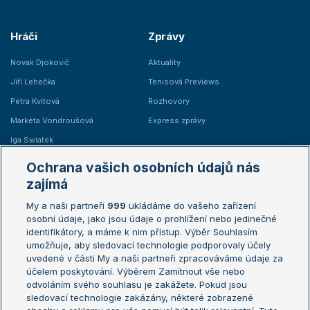
Hráči
Zprávy
Novak Djokovič
Aktuality
Jiří Lehečka
Tenisová Previews
Petra Kvitová
Rozhovory
Markéta Vondroušová
Express zprávy
Iga Swiatek
Marie Bouzková
Ochrana vašich osobních údajů nás
Žebříčky
Kalendář turnajů
zajímá
My a naši partneři
999
ukládáme do vašeho zařízení
Žebříček ATP (muži)
Australian Open
osobní údaje, jako jsou údaje o prohlížení nebo jedinečné
Žebříček WTA (ženy)
French Open
identifikátory, a máme k nim přístup. Výběr Souhlasím
umožňuje, aby sledovací technologie podporovaly účely
Sázkařský žebříček
Wimbledon
uvedené v části My a naši partneři zpracováváme údaje za
US Open
účelem poskytování. Výběrem Zamítnout vše nebo
odvoláním svého souhlasu je zakážete. Pokud jsou
Turnaj mistrů
sledovací technologie zakázány, některé zobrazené
Turnaj mistryň