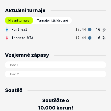
Aktuální turnaje
Hlavní turnaje
Turnaje nižší úrovně
Montreal
$9.4M
16
Toronto WTA
$7.4M
16
Vzájemné zápasy
Soutěž
Soutěžte o
10.000 korun!