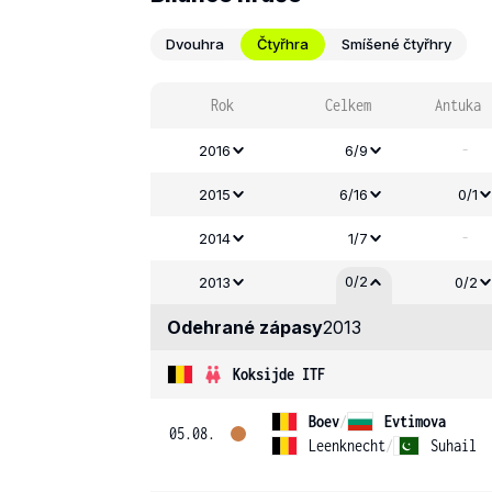
Dvouhra
Čtyřhra
Smíšené čtyřhry
Rok
Celkem
Antuka
-
2016
6/9
2015
6/16
0/1
-
2014
1/7
0/2
2013
0/2
Odehrané zápasy
2013
Koksijde ITF
Boev
/
Evtimova
05.08.
Leenknecht
/
Suhail