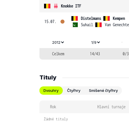
Knokke ITF
Distelmans
/
Kempen
15.07.
Suhail
/
Van Genechte
-
2012
1/9
Celkem
14/43
0/3
Tituly
Dvouhry
Čtyřhry
Smíšené čtyřhry
Rok
Hlavní turnaje
Žádné tituly