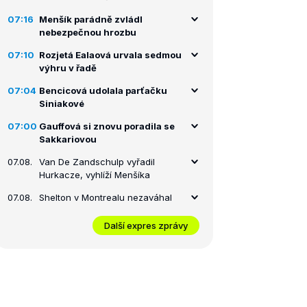
07:16
Menšík parádně zvládl
nebezpečnou hrozbu
07:10
Rozjetá Ealaová urvala sedmou
výhru v řadě
07:04
Bencicová udolala parťačku
Siniakové
07:00
Gauffová si znovu poradila se
Sakkariovou
07.08.
Van De Zandschulp vyřadil
Hurkacze, vyhlíží Menšíka
07.08.
Shelton v Montrealu nezaváhal
Další expres zprávy