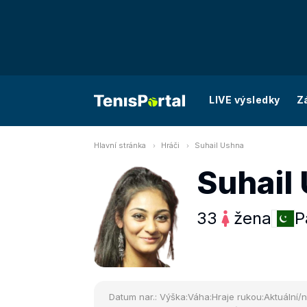
LIVE výsledky
Z
Hlavní stránka
Hráči
Suhail Ushna
Suhail
33
žena
P
Datum nar.:
Výška:
Váha:
Hraje rukou:
Aktuální/n