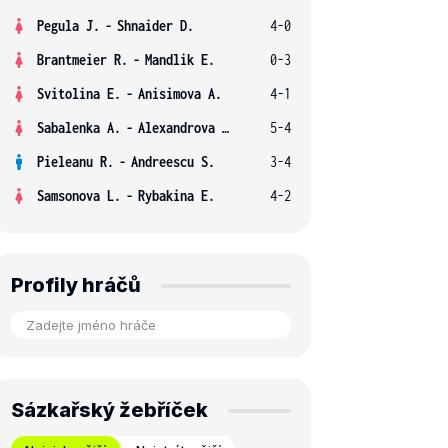
Pegula J.
-
Shnaider D.
4-0
Brantmeier R.
-
Mandlik E.
0-3
Svitolina E.
-
Anisimova A.
4-1
Sabalenka A.
-
Alexandrova E.
5-4
Pieleanu R.
-
Andreescu S.
3-4
Samsonova L.
-
Rybakina E.
4-2
Profily hráčů
Sázkařský žebříček