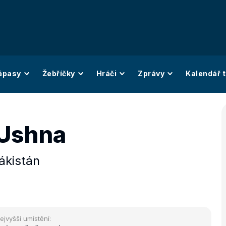
ápasy
Žebříčky
Hráči
Zprávy
Kalendář t
 Ushna
ákistán
ejvyšší umístění: