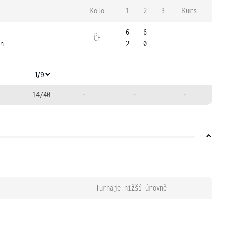
Kolo
1
2
3
Kurs
6
6
ČF
n
2
0
-
-
-
1/9
14/40
-
-
-
Turnaje nižší úrovně