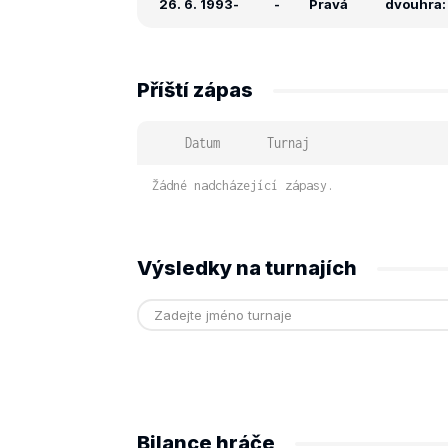
26. 6. 1993
-
-
Pravá
dvouhra: 
Příští zápas
Datum
Turnaj
Žádné nadcházející zápasy.
Výsledky na turnajích
Bilance hráče