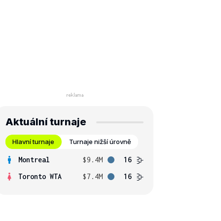
Aktuální turnaje
Hlavní turnaje
Turnaje nižší úrovně
Montreal
$9.4M
16
Toronto WTA
$7.4M
16