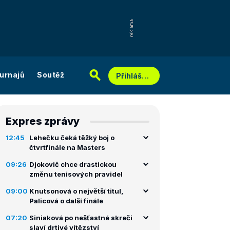
urnajů
Soutěž
Přihlášení
Expres zprávy
12:45
Lehečku čeká těžký boj o
čtvrtfinále na Masters
09:26
Djokovič chce drastickou
změnu tenisových pravidel
09:00
Knutsonová o největší titul,
Palicová o další finále
07:20
Siniaková po nešťastné skreči
slaví drtivé vítězství