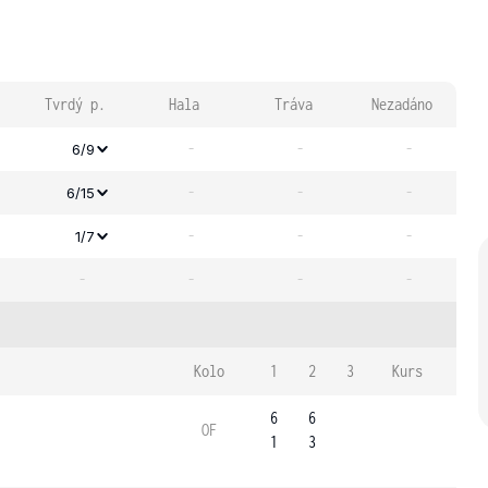
Tvrdý p.
Hala
Tráva
Nezadáno
-
-
-
6/9
-
-
-
6/15
-
-
-
1/7
-
-
-
-
Kolo
1
2
3
Kurs
6
6
OF
1
3