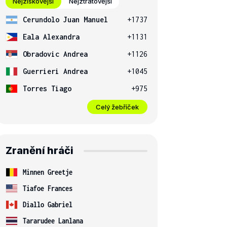
Nejziskovější
Nejztrátovější
Cerundolo Juan Manuel
+1737
Eala Alexandra
+1131
Obradovic Andrea
+1126
Guerrieri Andrea
+1045
Torres Tiago
+975
Celý žebříček
Zranění hráči
Minnen Greetje
Tiafoe Frances
Diallo Gabriel
Tararudee Lanlana