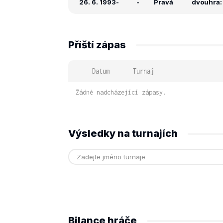
26. 6. 1993
-
-
Pravá
dvouhra: 
Příští zápas
Datum
Turnaj
Žádné nadcházející zápasy.
Výsledky na turnajích
Bilance hráče