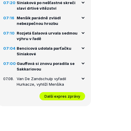
07:20
Siniaková po nešťastné skreči
slaví drtivé vítězství
07:16
Menšík parádně zvládl
nebezpečnou hrozbu
07:10
Rozjetá Ealaová urvala sedmou
výhru v řadě
07:04
Bencicová udolala parťačku
Siniakové
07:00
Gauffová si znovu poradila se
Sakkariovou
07.08.
Van De Zandschulp vyřadil
Hurkacze, vyhlíží Menšíka
Další expres zprávy