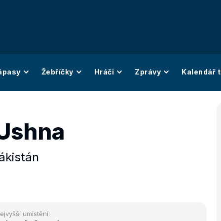
ápasy
Žebříčky
Hráči
Zprávy
Kalendář t
 Ushna
ákistán
ejvyšší umístění: