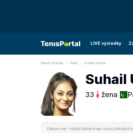
LIVE výsledky
Z
Hlavní stránka
Hráči
Suhail Ushna
Suhail
33
žena
P
Datum nar.:
Výška:
Váha:
Hraje rukou:
Aktuální/n