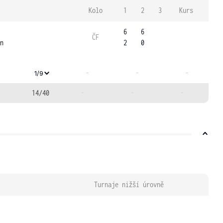
Kolo
1
2
3
Kurs
6
6
ČF
n
2
0
-
-
-
1/9
14/40
-
-
-
Turnaje nižší úrovně