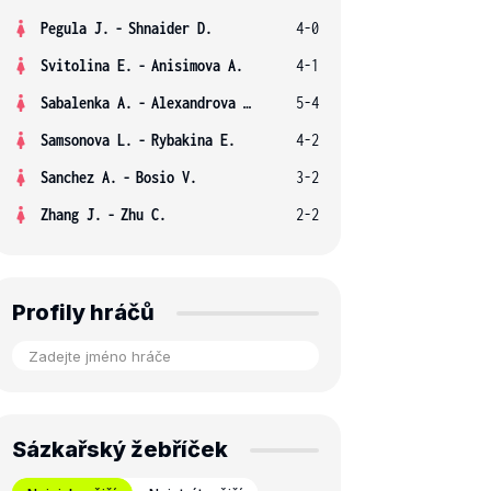
Pegula J.
-
Shnaider D.
4-0
Svitolina E.
-
Anisimova A.
4-1
Sabalenka A.
-
Alexandrova E.
5-4
Samsonova L.
-
Rybakina E.
4-2
Sanchez A.
-
Bosio V.
3-2
Zhang J.
-
Zhu C.
2-2
Profily hráčů
Sázkařský žebříček