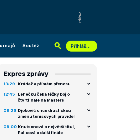
urnajů
Soutěž
Přihlášení
Expres zprávy
13:29
Krádež v přímém přenosu
12:45
Lehečku čeká těžký boj o
čtvrtfinále na Masters
09:26
Djokovič chce drastickou
změnu tenisových pravidel
09:00
Knutsonová o největší titul,
Palicová o další finále