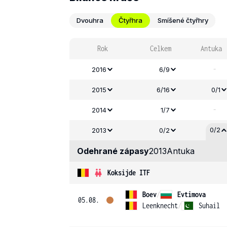
Dvouhra
Čtyřhra
Smíšené čtyřhry
Rok
Celkem
Antuka
-
2016
6/9
2015
6/16
0/1
-
2014
1/7
0/2
2013
0/2
Odehrané zápasy
2013
Antuka
Koksijde ITF
Boev
/
Evtimova
05.08.
Leenknecht
/
Suhail