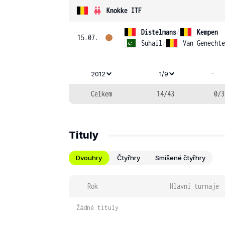
Knokke ITF
Distelmans
/
Kempen
15.07.
Suhail
/
Van Genechte
-
2012
1/9
Celkem
14/43
0/3
Tituly
Dvouhry
Čtyřhry
Smíšené čtyřhry
Rok
Hlavní turnaje
Žádné tituly