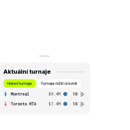
Aktuální turnaje
Hlavní turnaje
Turnaje nižší úrovně
Montreal
$9.4M
16
Toronto WTA
$7.4M
16