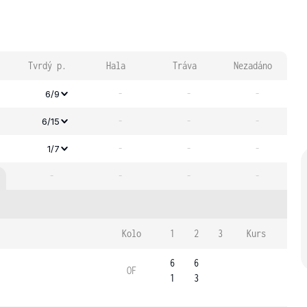
Tvrdý p.
Hala
Tráva
Nezadáno
-
-
-
6/9
-
-
-
6/15
-
-
-
1/7
-
-
-
-
Kolo
1
2
3
Kurs
6
6
OF
1
3