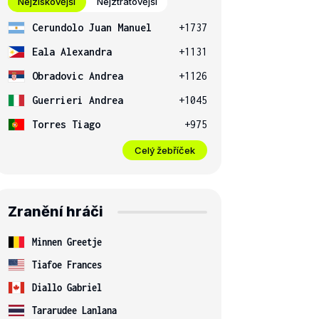
Nejziskovější
Nejztrátovější
Cerundolo Juan Manuel
+1737
Eala Alexandra
+1131
Obradovic Andrea
+1126
Guerrieri Andrea
+1045
Torres Tiago
+975
Celý žebříček
Zranění hráči
Minnen Greetje
Tiafoe Frances
Diallo Gabriel
Tararudee Lanlana