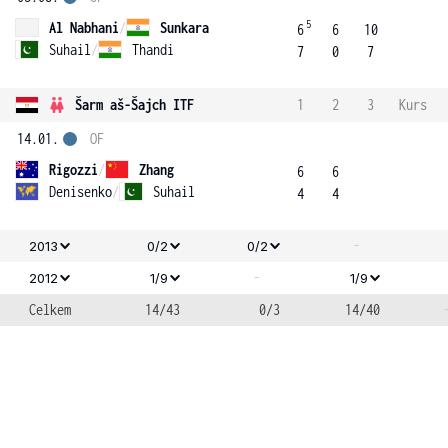
5
Al Nabhani
/
Sunkara
6
6
10
Suhail
/
Thandi
7
0
7
Šarm aš-Šajch ITF
1
2
3
Kurs
14.01.
OF
Rigozzi
/
Zhang
6
6
Denisenko
/
Suhail
4
4
-
2013
0/2
0/2
-
2012
1/9
1/9
Celkem
14/43
0/3
14/40