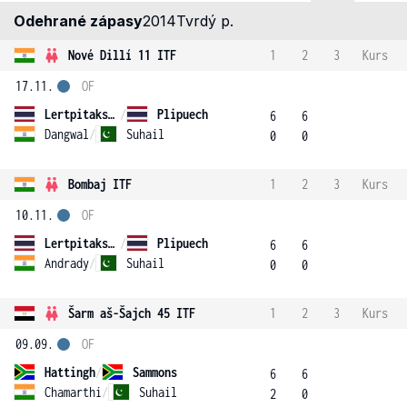
Odehrané zápasy
2014
Tvrdý p.
Nové Dillí 11 ITF
1
2
3
Kurs
17.11.
OF
Lertpitaksinchai
/
Plipuech
6
6
Dangwal
/
Suhail
0
0
Bombaj ITF
1
2
3
Kurs
10.11.
OF
Lertpitaksinchai
/
Plipuech
6
6
Andrady
/
Suhail
0
0
Šarm aš-Šajch 45 ITF
1
2
3
Kurs
09.09.
OF
Hattingh
/
Sammons
6
6
Chamarthi
/
Suhail
2
0