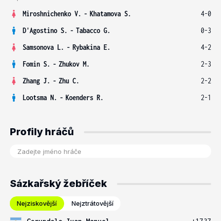
Miroshnichenko V.
-
Khatamova S.
4-0
D'Agostino S.
-
Tabacco G.
0-3
Samsonova L.
-
Rybakina E.
4-2
Fomin S.
-
Zhukov M.
2-3
Zhang J.
-
Zhu C.
2-2
Lootsma N.
-
Koenders R.
2-1
Profily hráčů
Sázkařský žebříček
Nejziskovější
Nejztrátovější