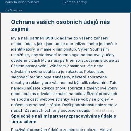
Markéta Vondroušová
Express zprávy
Iga Swiatek
Marie Bouzková
Ochrana vašich osobních údajů nás
Žebříčky
Kalendář turnajů
zajímá
My a naši partneři
999
ukládáme do vašeho zařízení
Žebříček ATP (muži)
Australian Open
osobní údaje, jako jsou údaje o prohlížení nebo jedinečné
Žebříček WTA (ženy)
French Open
identifikátory, a máme k nim přístup. Výběr Souhlasím
umožňuje, aby sledovací technologie podporovaly účely
Sázkařský žebříček
Wimbledon
uvedené v části My a naši partneři zpracováváme údaje za
US Open
účelem poskytování. Výběrem Zamítnout vše nebo
odvoláním svého souhlasu je zakážete. Pokud jsou
Turnaj mistrů
sledovací technologie zakázány, některé zobrazené
Turnaj mistryň
obsahy a reklamy pro vás nemusí být tolik relevantní. Tuto
Aktualní trendy
nabídku můžete kdykoli znovu zobrazit a změnit své volby
nebo souhlas odvolat kliknutím na odkaz Řízení předvoleb
ve spodní části webové stránky. Vaše volby se projeví v
Fotbalové přestupy
našem Internetová stránka. Další podrobnosti naleznete v
Livesport Daily
našich Zásadách ochrany osobních údajů.
Třetí strany
Společně s našimi partnery zpracováváme údaje s
LS Prague Open
tímto cílem:
Používání přesných údajů o zeměpisné poloze . Aktivní