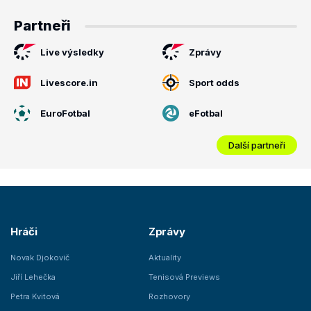
Partneři
Live výsledky
Zprávy
Livescore.in
Sport odds
EuroFotbal
eFotbal
Další partneři
Hráči
Zprávy
Novak Djokovič
Aktuality
Jiří Lehečka
Tenisová Previews
Petra Kvitová
Rozhovory