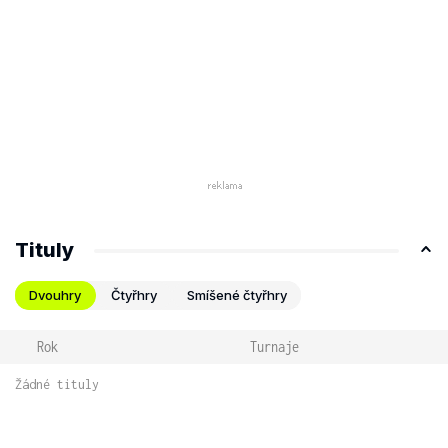
Tituly
Dvouhry
Čtyřhry
Smíšené čtyřhry
Rok
Turnaje
Žádné tituly