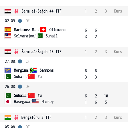
Šarm aš-Šajch 44 ITF
1
2
3
Kurs
02.09.
OF
Martinez Martinez
/
Ottomano
6
6
Selvarajoo
/
Suhail
3
2
Šarm aš-Šajch 43 ITF
1
2
3
Kurs
27.08.
ČF
Morgina
/
Sammons
6
6
Suhail
/
Yu
3
3
26.08.
OF
Suhail
/
Yu
6
2
10
Hasegawa
/
Mackey
1
6
5
Bengalúru 3 ITF
1
2
3
Kurs
05.08.
OF