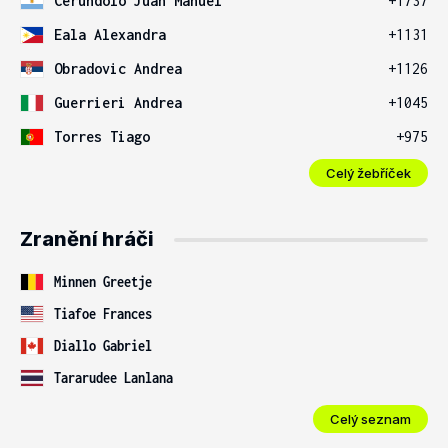
Cerundolo Juan Manuel
+1737
Eala Alexandra
+1131
Obradovic Andrea
+1126
Guerrieri Andrea
+1045
Torres Tiago
+975
Celý žebříček
Zranění hráči
Minnen Greetje
Tiafoe Frances
Diallo Gabriel
Tararudee Lanlana
Celý seznam