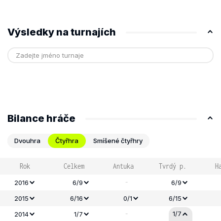
Výsledky na turnajích
Bilance hráče
Dvouhra
Čtyřhra
Smíšené čtyřhry
Rok
Celkem
Antuka
Tvrdý p.
H
-
2016
6/9
6/9
2015
6/16
0/1
6/15
-
1/7
2014
1/7