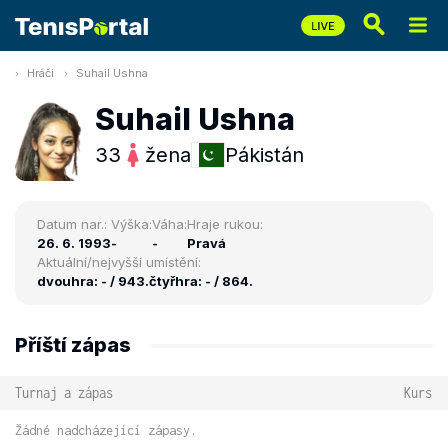
Hráči
Suhail Ushna
Suhail Ushna
33
žena
Pákistán
Datum nar.:
Výška:
Váha:
Hraje rukou:
26. 6. 1993
-
-
Pravá
Aktuální/nejvyšší umístění:
dvouhra: - / 943.
čtyřhra: - / 864.
Příští zápas
Turnaj a zápas
Kurs
Žádné nadcházející zápasy.