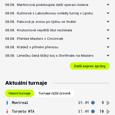
08.08.
Martincová podstoupila další operaci kolena
08.08.
Kučmová s Laboutkovou ovládly turnaj v Lipsku
08.08.
Palicová je znovu po týdnu ve finále!
08.08.
Knutsonová největší titul nezískala
08.08.
Přehled Masters v Cincinnati
08.08.
Krádež v přímém přenosu
08.08.
Lehečku čeká těžký boj o čtvrtfinále na Masters
Další expres zprávy
Aktuální turnaje
Hlavní turnaje
Turnaje nižší úrovně
Montreal
$9.4M
9
Toronto WTA
$7.4M
10