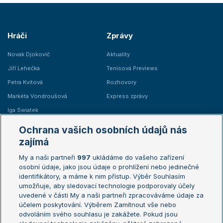
Hráči
Zprávy
Novak Djokovič
Aktuality
Jiří Lehečka
Tenisová Previews
Petra Kvitová
Rozhovory
Markéta Vondroušová
Express zprávy
Iga Swiatek
Marie Bouzková
Ochrana vašich osobních údajů nás
Žebříčky
Kalendář turnajů
zajímá
My a naši partneři
997
ukládáme do vašeho zařízení
Žebříček ATP (muži)
Australian Open
osobní údaje, jako jsou údaje o prohlížení nebo jedinečné
Žebříček WTA (ženy)
French Open
identifikátory, a máme k nim přístup. Výběr Souhlasím
umožňuje, aby sledovací technologie podporovaly účely
Sázkařský žebříček
Wimbledon
uvedené v části My a naši partneři zpracováváme údaje za
US Open
účelem poskytování. Výběrem Zamítnout vše nebo
odvoláním svého souhlasu je zakážete. Pokud jsou
Turnaj mistrů