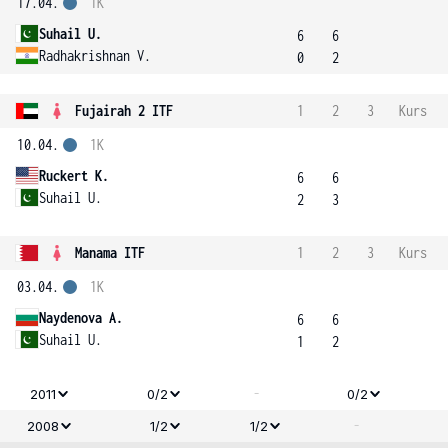
17.04.
1K
Suhail U.
6
6
Radhakrishnan V.
0
2
Fujairah 2 ITF
1
2
3
Kurs
10.04.
1K
Ruckert K.
6
6
Suhail U.
2
3
Manama ITF
1
2
3
Kurs
03.04.
1K
Naydenova A.
6
6
Suhail U.
1
2
-
2011
0/2
0/2
-
2008
1/2
1/2