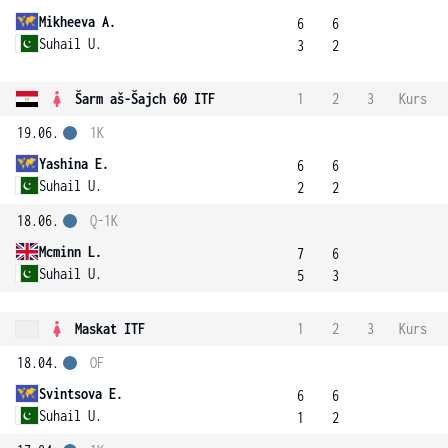
Mikheeva A.
6
6
Suhail U.
3
2
Šarm aš-Šajch 60 ITF
1
2
3
Kurs
19.06.
1K
Yashina E.
6
6
Suhail U.
2
2
18.06.
Q-1K
Mcminn L.
7
6
Suhail U.
5
3
Maskat ITF
1
2
3
Kurs
18.04.
OF
Svintsova E.
6
6
Suhail U.
1
2