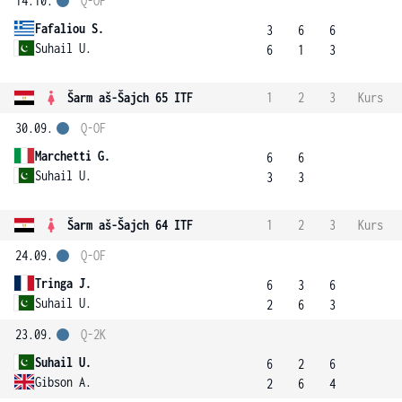
14.10.
Q-OF
Fafaliou S.
3
6
6
Suhail U.
6
1
3
Šarm aš-Šajch 65 ITF
1
2
3
Kurs
30.09.
Q-OF
Marchetti G.
6
6
Suhail U.
3
3
Šarm aš-Šajch 64 ITF
1
2
3
Kurs
24.09.
Q-OF
Tringa J.
6
3
6
Suhail U.
2
6
3
23.09.
Q-2K
Suhail U.
6
2
6
Gibson A.
2
6
4