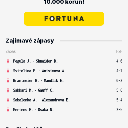
10.000 korun!
Zajímavé zápasy
Zápas
H2H
Pegula J.
-
Shnaider D.
4-0
Svitolina E.
-
Anisimova A.
4-1
Brantmeier R.
-
Mandlik E.
0-3
Sakkari M.
-
Gauff C.
5-6
Sabalenka A.
-
Alexandrova E.
5-4
Mertens E.
-
Osaka N.
3-5