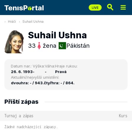
Hráči
Suhail Ushna
Suhail Ushna
33
žena
Pákistán
Datum nar.:
Výška:
Váha:
Hraje rukou:
26. 6. 1993
-
-
Pravá
Aktuální/nejvyšší umístění:
dvouhra: - / 943.
čtyřhra: - / 864.
Příští zápas
Turnaj a zápas
Kurs
Žádné nadcházející zápasy.