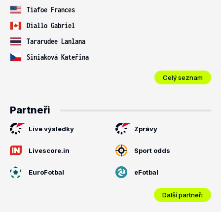
Tiafoe Frances
Diallo Gabriel
Tararudee Lanlana
Siniaková Kateřina
Celý seznam
Partneři
Live výsledky
Zprávy
Livescore.in
Sport odds
EuroFotbal
eFotbal
Další partneři