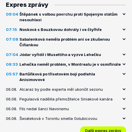
Expres zprávy
09:04
Štěpánek s volbou povrchu proti Spojeným státům
nesouhlasí
07:15
Nosková s Bouzkovou dohrály i ve čtyřhře
07:08
Sabalenková neměla problém ani se zkušenou
Číňankou
07:04
Jódar vyřídil i Musettiho a vyzve Lehečku
06:33
Lehečka neměl problém, v Montrealu je v osmifinále
05:57
Bartůňková po třísetovém boji podlehla
Anisimovové
06.08.
Alcaraz by podle experta měl ukončit sezonu
06.08.
Pegulaová nadělila přemožitelce Siniakové kanára
06.08.
Fils nedal šanci Navonemu
06.08.
Šwiateková v Torontu smetla Golubicovou
Další expres zprávy