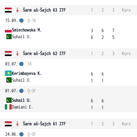
Šarm aš-Šajch 63 ITF
1
2
3
Kurs
15.09.
Q-1K
Smiechowska M.
3
6
7
Suhail U.
6
2
5
Šarm aš-Šajch 62 ITF
1
2
3
Kurs
03.07.
1K
Kerimbayeva K.
6
6
Suhail U.
1
1
01.07.
Q-OF
Suhail U.
6
6
Damiani E.
1
1
Šarm aš-Šajch 61 ITF
1
2
3
Kurs
24.06.
Q-OF