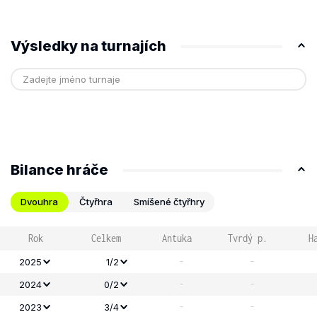
Výsledky na turnajích
Bilance hráče
Dvouhra
Čtyřhra
Smíšené čtyřhry
Rok
Celkem
Antuka
Tvrdý p.
H
-
-
2025
1/2
-
-
2024
0/2
-
-
2023
3/4