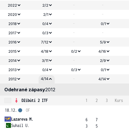
-
-
2022
2/2
-
-
2020
2/1
-
2018
0/4
0/1
-
-
2017
0/3
-
2016
7/12
5/9
2015
4/18
0/2
4/16
-
2014
3/11
2/9
2013
0/4
0/3
0/1
-
4/14
2012
4/14
Odehrané zápasy
2012
Džíbútí 2 ITF
1
2
3
Kurs
18.12.
OF
Lazareva M.
6
7
Suhail U.
3
5