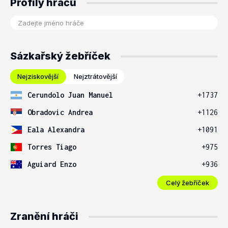
Profily hráčů
Sázkařský žebříček
Nejziskovější
Nejztrátovější
Cerundolo Juan Manuel
+1737
Obradovic Andrea
+1126
Eala Alexandra
+1091
Torres Tiago
+975
Aguiard Enzo
+936
Celý žebříček
Zranění hráči