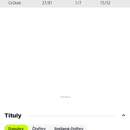
Celkem
27/81
1/7
15/52
Tituly
Dvouhry
Čtyřhry
Smíšené čtyřhry