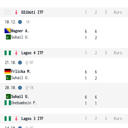
Džíbútí ITF
1
2
3
Kurs
10.12.
1K
Wagner A.
6
6
Suhail U.
1
2
Lagos 4 ITF
1
2
3
Kurs
21.10.
Q-OF
Frlicka M.
6
6
Suhail U.
1
2
20.10.
Q-1K
Suhail U.
6
6
Onebamhoin P.
1
1
Lagos 3 ITF
1
2
3
Kurs