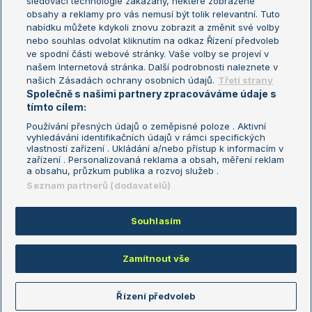
sledovací technologie zakázány, některé zobrazené
Turnaj mistryň
obsahy a reklamy pro vás nemusí být tolik relevantní. Tuto
Aktualní trendy
nabídku můžete kdykoli znovu zobrazit a změnit své volby
nebo souhlas odvolat kliknutím na odkaz Řízení předvoleb
ve spodní části webové stránky. Vaše volby se projeví v
Fotbalové přestupy
našem Internetová stránka. Další podrobnosti naleznete v
Livesport Daily
našich Zásadách ochrany osobních údajů.
Třetí strany
Společně s našimi partnery zpracováváme údaje s
LS Prague Open
tímto cílem:
Používání přesných údajů o zeměpisné poloze . Aktivní
vyhledávání identifikačních údajů v rámci specifických
vlastností zařízení . Ukládání a/nebo přístup k informacím v
Podmínky užití
Nastavení soukromí
zařízení . Personalizovaná reklama a obsah, měření reklam
GDPR a žurnalistika
Reklama
a obsahu, průzkum publika a rozvoj služeb .
Informace o zpracování osobních
Kontakt
Seznam partnerů (dodavatelů)
údajů
Tiráž
Souhlasím
Copyright © 2008-2026 TenisPortal.cz. Využíváme zpravodajství ČTK.
Zamítnout vše
Řízení předvoleb