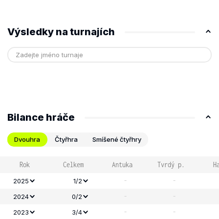
Výsledky na turnajích
Bilance hráče
Dvouhra
Čtyřhra
Smíšené čtyřhry
Rok
Celkem
Antuka
Tvrdý p.
H
-
-
2025
1/2
-
-
2024
0/2
-
-
2023
3/4