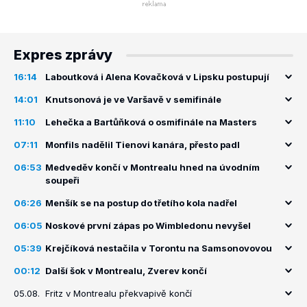
Expres zprávy
16:14
Laboutková i Alena Kovačková v Lipsku postupují
14:01
Knutsonová je ve Varšavě v semifinále
11:10
Lehečka a Bartůňková o osmifinále na Masters
07:11
Monfils nadělil Tienovi kanára, přesto padl
06:53
Medveděv končí v Montrealu hned na úvodním
soupeři
06:26
Menšík se na postup do třetího kola nadřel
06:05
Noskové první zápas po Wimbledonu nevyšel
05:39
Krejčíková nestačila v Torontu na Samsonovovou
00:12
Další šok v Montrealu, Zverev končí
05.08.
Fritz v Montrealu překvapivě končí