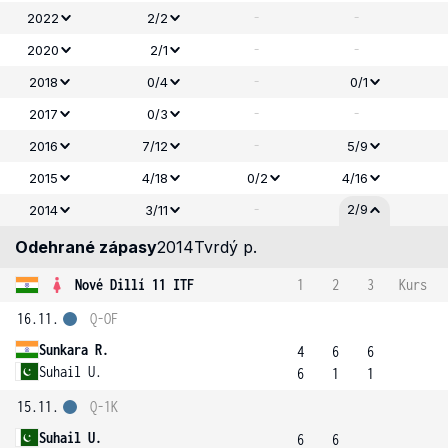
-
-
2022
2/2
-
-
2020
2/1
-
2018
0/4
0/1
-
-
2017
0/3
-
2016
7/12
5/9
2015
4/18
0/2
4/16
-
2/9
2014
3/11
Odehrané zápasy
2014
Tvrdý p.
Nové Dillí 11 ITF
1
2
3
Kurs
16.11.
Q-OF
Sunkara R.
4
6
6
Suhail U.
6
1
1
15.11.
Q-1K
Suhail U.
6
6