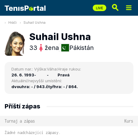
Hráči
Suhail Ushna
Suhail Ushna
33
žena
Pákistán
Datum nar.:
Výška:
Váha:
Hraje rukou:
26. 6. 1993
-
-
Pravá
Aktuální/nejvyšší umístění:
dvouhra: - / 943.
čtyřhra: - / 864.
Příští zápas
Turnaj a zápas
Kurs
Žádné nadcházející zápasy.