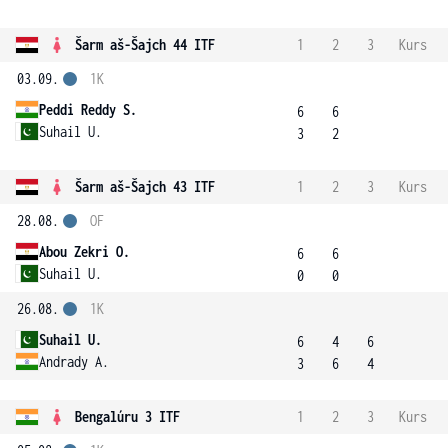
Šarm aš-Šajch 44 ITF
1
2
3
Kurs
03.09.
1K
Peddi Reddy S.
6
6
Suhail U.
3
2
Šarm aš-Šajch 43 ITF
1
2
3
Kurs
28.08.
OF
Abou Zekri O.
6
6
Suhail U.
0
0
26.08.
1K
Suhail U.
6
4
6
Andrady A.
3
6
4
Bengalúru 3 ITF
1
2
3
Kurs