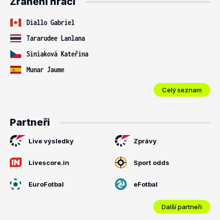
Zranění hráči
Diallo Gabriel
Tararudee Lanlana
Siniaková Kateřina
Munar Jaume
Celý seznam
Partneři
Live výsledky
Zprávy
Livescore.in
Sport odds
EuroFotbal
eFotbal
Další partneři