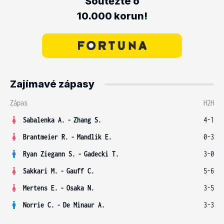
Soutěžte o
10.000 korun!
Zajímavé zápasy
Zápas
H2H
Sabalenka A.
-
Zhang S.
4-1
Brantmeier R.
-
Mandlik E.
0-3
Ryan Ziegann S.
-
Gadecki T.
3-0
Sakkari M.
-
Gauff C.
5-6
Mertens E.
-
Osaka N.
3-5
Norrie C.
-
De Minaur A.
3-3