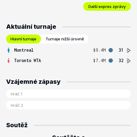
Další expres zprávy
Aktuální turnaje
Hlavní turnaje
Turnaje nižší úrovně
Montreal
$9.4M
31
Toronto WTA
$7.4M
32
Vzájemné zápasy
Soutěž