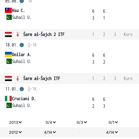
05.08.
1K
Hsu C.
6
6
Suhail U.
3
1
Šarm aš-Šajch 2 ITF
1
2
3
Kurs
18.01.
Q-1K
Dollar A.
6
6
Suhail U.
3
2
Šarm aš-Šajch ITF
1
2
3
Kurs
11.01.
Q-1K
Cruciani D.
6
6
Suhail U.
2
3
2013
0/4
0/3
0/1
-
2012
4/14
4/14