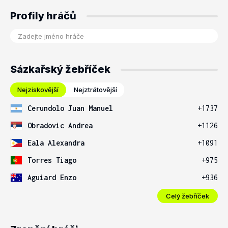
Profily hráčů
Sázkařský žebříček
Nejziskovější
Nejztrátovější
Cerundolo Juan Manuel
+1737
Obradovic Andrea
+1126
Eala Alexandra
+1091
Torres Tiago
+975
Aguiard Enzo
+936
Celý žebříček