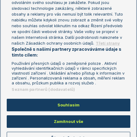
odvoláním svého souhlasu je zakážete. Pokud jsou
Turnaj mistrů
sledovací technologie zakázány, některé zobrazené
Turnaj mistryň
obsahy a reklamy pro vás nemusí být tolik relevantní. Tuto
Aktualní trendy
nabídku můžete kdykoli znovu zobrazit a změnit své volby
nebo souhlas odvolat kliknutím na odkaz Řízení předvoleb
ve spodní části webové stránky. Vaše volby se projeví v
Fotbalové přestupy
našem Internetová stránka. Další podrobnosti naleznete v
Livesport Daily
našich Zásadách ochrany osobních údajů.
Třetí strany
Společně s našimi partnery zpracováváme údaje s
LS Prague Open
tímto cílem:
Používání přesných údajů o zeměpisné poloze . Aktivní
vyhledávání identifikačních údajů v rámci specifických
vlastností zařízení . Ukládání a/nebo přístup k informacím v
Podmínky užití
Nastavení soukromí
zařízení . Personalizovaná reklama a obsah, měření reklam
GDPR a žurnalistika
Reklama
a obsahu, průzkum publika a rozvoj služeb .
Informace o zpracování osobních
Kontakt
Seznam partnerů (dodavatelů)
údajů
Tiráž
Souhlasím
Copyright © 2008-2026 TenisPortal.cz. Využíváme zpravodajství ČTK.
Zamítnout vše