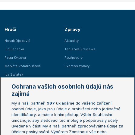
Hráči
Zprávy
Novak Djokovič
Aktuality
Jiří Lehečka
Tenisová Previews
Petra Kvitová
Rozhovory
Markéta Vondroušová
Express zprávy
Iga Swiatek
Marie Bouzková
Ochrana vašich osobních údajů nás
Žebříčky
Kalendář turnajů
zajímá
My a naši partneři
997
ukládáme do vašeho zařízení
Žebříček ATP (muži)
Australian Open
osobní údaje, jako jsou údaje o prohlížení nebo jedinečné
Žebříček WTA (ženy)
French Open
identifikátory, a máme k nim přístup. Výběr Souhlasím
umožňuje, aby sledovací technologie podporovaly účely
Sázkařský žebříček
Wimbledon
uvedené v části My a naši partneři zpracováváme údaje za
US Open
účelem poskytování. Výběrem Zamítnout vše nebo