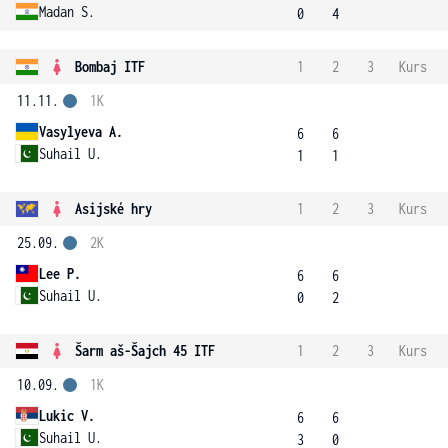
Madan S.
0
4
Bombaj ITF
1
2
3
Kurs
11.11.
1K
Vasylyeva A.
6
6
Suhail U.
1
1
Asijské hry
1
2
3
Kurs
25.09.
2K
Lee P.
6
6
Suhail U.
0
2
Šarm aš-Šajch 45 ITF
1
2
3
Kurs
10.09.
1K
Lukic V.
6
6
Suhail U.
3
0