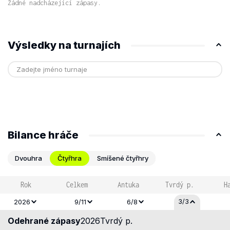
Žádné nadcházející zápasy.
Výsledky na turnajích
Bilance hráče
Dvouhra
Čtyřhra
Smíšené čtyřhry
Rok
Celkem
Antuka
Tvrdý p.
H
3/3
2026
9/11
6/8
Odehrané zápasy
2026
Tvrdý p.