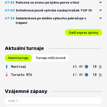
07:45
Palicová se znovu po týdnu porve o titul
07:40
Svitolinová jasně vyhrála souboj hráček TOP 10
07:34
Sabalenková po dalším výbuchu pokračuje v
trápení
Další expres zprávy
Aktuální turnaje
Hlavní turnaje
Turnaje nižší úrovně
Montreal
$9.4M
10
Toronto WTA
$7.4M
10
Vzájemné zápasy