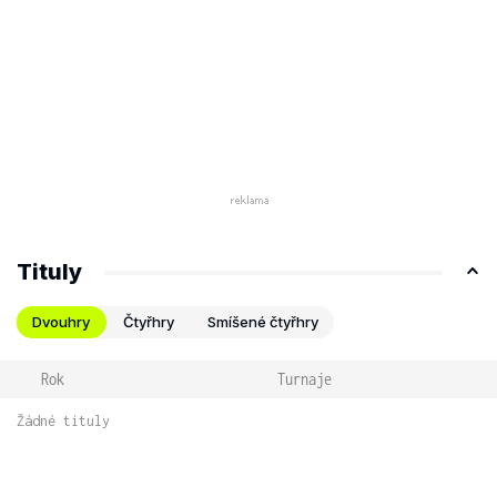
Tituly
Dvouhry
Čtyřhry
Smíšené čtyřhry
Rok
Turnaje
Žádné tituly