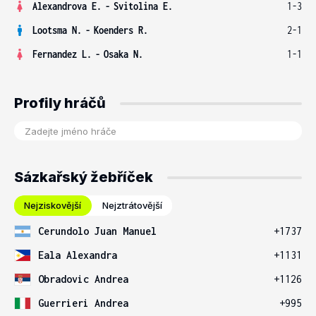
Alexandrova E.
-
Svitolina E.
1-3
Lootsma N.
-
Koenders R.
2-1
Fernandez L.
-
Osaka N.
1-1
Profily hráčů
Sázkařský žebříček
Nejziskovější
Nejztrátovější
Cerundolo Juan Manuel
+1737
Eala Alexandra
+1131
Obradovic Andrea
+1126
Guerrieri Andrea
+995