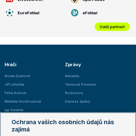
EuroFotbal
eFotbal
Další partneři
Hráči
Zprávy
Novak Djokovič
Aktuality
Jiří Lehečka
Tenisová Previews
Petra Kvitová
Rozhovory
Markéta Vondroušová
Express zprávy
Iga Swiatek
Marie Bouzková
Ochrana vašich osobních údajů nás
Žebříčky
Kalendář turnajů
zajímá