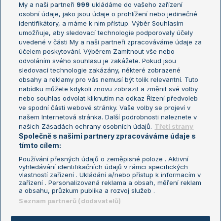
My a naši partneři
999
ukládáme do vašeho zařízení
Žebříček ATP (muži)
Australian Open
osobní údaje, jako jsou údaje o prohlížení nebo jedinečné
Žebříček WTA (ženy)
French Open
identifikátory, a máme k nim přístup. Výběr Souhlasím
umožňuje, aby sledovací technologie podporovaly účely
Sázkařský žebříček
Wimbledon
uvedené v části My a naši partneři zpracováváme údaje za
US Open
účelem poskytování. Výběrem Zamítnout vše nebo
odvoláním svého souhlasu je zakážete. Pokud jsou
Turnaj mistrů
sledovací technologie zakázány, některé zobrazené
Turnaj mistryň
obsahy a reklamy pro vás nemusí být tolik relevantní. Tuto
Aktualní trendy
nabídku můžete kdykoli znovu zobrazit a změnit své volby
nebo souhlas odvolat kliknutím na odkaz Řízení předvoleb
ve spodní části webové stránky. Vaše volby se projeví v
Fotbalové přestupy
našem Internetová stránka. Další podrobnosti naleznete v
Livesport Daily
našich Zásadách ochrany osobních údajů.
Třetí strany
Společně s našimi partnery zpracováváme údaje s
LS Prague Open
tímto cílem:
Používání přesných údajů o zeměpisné poloze . Aktivní
vyhledávání identifikačních údajů v rámci specifických
vlastností zařízení . Ukládání a/nebo přístup k informacím v
Podmínky užití
Nastavení soukromí
zařízení . Personalizovaná reklama a obsah, měření reklam
GDPR a žurnalistika
Reklama
a obsahu, průzkum publika a rozvoj služeb .
Informace o zpracování osobních
Kontakt
Seznam partnerů (dodavatelů)
údajů
Tiráž