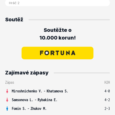
Soutěž
Soutěžte o
10.000 korun!
Zajímavé zápasy
Zápas
H2H
Miroshnichenko V.
-
Khatamova S.
4-0
Samsonova L.
-
Rybakina E.
4-2
Fomin S.
-
Zhukov M.
2-3