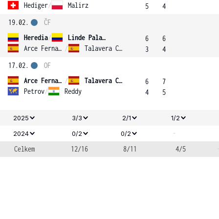
Hediger
/
Malirz
5
4
19.02.
ČF
Heredia
/
Linde Palacios
6
6
Arce Fernandez
/
Talavera Cortes
3
4
17.02.
OF
Arce Fernandez
/
Talavera Cortes
6
7
Petrov
/
Reddy
4
5
2025
3/3
2/1
1/2
-
2024
0/2
0/2
Celkem
12/16
8/11
4/5