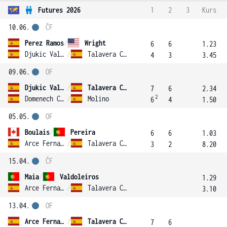
Futures 2026
1
2
3
Kurs
10.06.
ČF
Perez Ramos
/
Wright
6
6
1.23
Djukic Valera
/
Talavera Cortes
4
3
3.45
09.06.
OF
Djukic Valera
/
Talavera Cortes
7
6
2.34
2
Domenech Castillo
/
Molino
6
4
1.50
05.05.
OF
Boulais
/
Pereira
6
6
1.03
Arce Fernandez
/
Talavera Cortes
3
2
8.20
15.04.
ČF
Maia
/
Valdoleiros
1.29
Arce Fernandez
/
Talavera Cortes
3.10
13.04.
OF
Arce Fernandez
/
Talavera Cortes
7
6