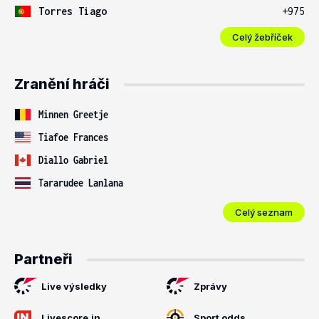
Torres Tiago
+975
Celý žebříček
Zranění hráči
Minnen Greetje
Tiafoe Frances
Diallo Gabriel
Tararudee Lanlana
Celý seznam
Partneři
Live výsledky
Zprávy
Livescore.in
Sport odds