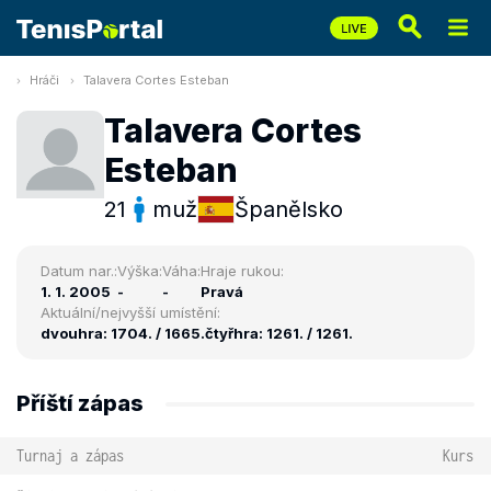
Hráči
Talavera Cortes Esteban
Talavera Cortes
Esteban
21
muž
Španělsko
Datum nar.:
Výška:
Váha:
Hraje rukou:
1. 1. 2005
-
-
Pravá
Aktuální/nejvyšší umístění:
dvouhra: 1704. / 1665.
čtyřhra: 1261. / 1261.
Příští zápas
Turnaj a zápas
Kurs