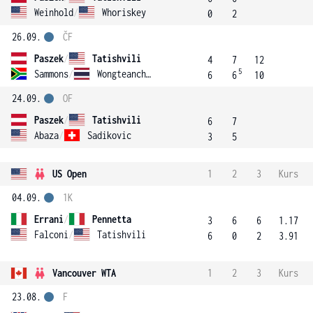
Weinhold
/
Whoriskey
0
2
26.09.
ČF
Paszek
/
Tatishvili
4
7
12
5
Sammons
/
Wongteanchai
6
6
10
24.09.
OF
Paszek
/
Tatishvili
6
7
Abaza
/
Sadikovic
3
5
US Open
1
2
3
Kurs
04.09.
1K
Errani
/
Pennetta
3
6
6
1.17
Falconi
/
Tatishvili
6
0
2
3.91
Vancouver WTA
1
2
3
Kurs
23.08.
F