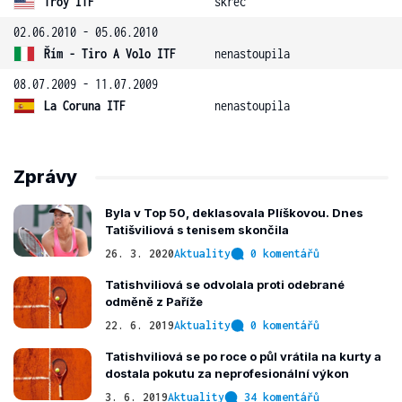
Troy ITF
skreč
02.06.2010 - 05.06.2010
Řím - Tiro A Volo ITF
nenastoupila
08.07.2009 - 11.07.2009
La Coruna ITF
nenastoupila
Zprávy
Byla v Top 50, deklasovala Plíškovou. Dnes
Tatišviliová s tenisem skončila
26. 3. 2020
Aktuality
0 komentářů
Tatishviliová se odvolala proti odebrané
odměně z Paříže
22. 6. 2019
Aktuality
0 komentářů
Tatishviliová se po roce o půl vrátila na kurty a
dostala pokutu za neprofesionální výkon
3. 6. 2019
Aktuality
34 komentářů