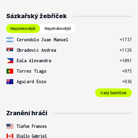
Sázkařský žebříček
Nejziskovější
Nejztrátovější
Cerundolo Juan Manuel
+1737
Obradovic Andrea
+1126
Eala Alexandra
+1091
Torres Tiago
+975
Aguiard Enzo
+936
Celý žebříček
Zranění hráči
Tiafoe Frances
Diallo Gabriel