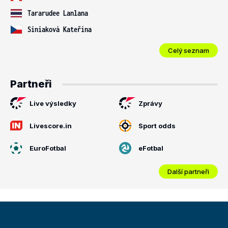
Tararudee Lanlana
Siniaková Kateřina
Celý seznam
Partneři
Live výsledky
Zprávy
Livescore.in
Sport odds
EuroFotbal
eFotbal
Další partneři