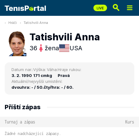
Hráči
Tatishvili Anna
Tatishvili Anna
36
žena
USA
Datum nar.:
Výška:
Váha:
Hraje rukou:
3. 2. 1990
171 cm
kg
Pravá
Aktuální/nejvyšší umístění:
dvouhra: - / 50.
čtyřhra: - / 60.
Příští zápas
Turnaj a zápas
Kurs
Žádné nadcházející zápasy.