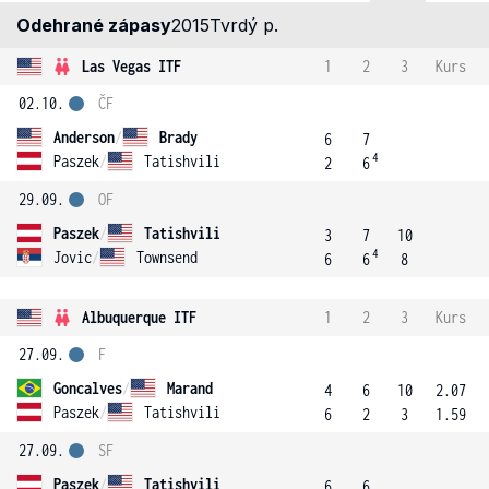
Odehrané zápasy
2015
Tvrdý p.
Las Vegas ITF
1
2
3
Kurs
02.10.
ČF
Anderson
/
Brady
6
7
4
Paszek
/
Tatishvili
2
6
29.09.
OF
Paszek
/
Tatishvili
3
7
10
4
Jovic
/
Townsend
6
6
8
Albuquerque ITF
1
2
3
Kurs
27.09.
F
Goncalves
/
Marand
4
6
10
2.07
Paszek
/
Tatishvili
6
2
3
1.59
27.09.
SF
Paszek
/
Tatishvili
6
6