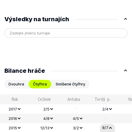
Výsledky na turnajích
Bilance hráče
Dvouhra
Čtyřhra
Smíšené čtyřhry
Rok
Celkem
Antuka
Tvrdý p.
H
-
2017
2/5
2/4
-
2016
4/8
4/5
8/7
2015
12/13
3/2