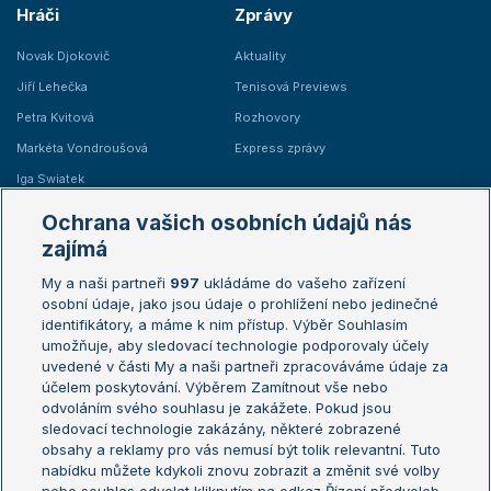
Hráči
Zprávy
Novak Djokovič
Aktuality
Jiří Lehečka
Tenisová Previews
Petra Kvitová
Rozhovory
Markéta Vondroušová
Express zprávy
Iga Swiatek
Marie Bouzková
Ochrana vašich osobních údajů nás
Žebříčky
Kalendář turnajů
zajímá
My a naši partneři
997
ukládáme do vašeho zařízení
Žebříček ATP (muži)
Australian Open
osobní údaje, jako jsou údaje o prohlížení nebo jedinečné
Žebříček WTA (ženy)
French Open
identifikátory, a máme k nim přístup. Výběr Souhlasím
umožňuje, aby sledovací technologie podporovaly účely
Sázkařský žebříček
Wimbledon
uvedené v části My a naši partneři zpracováváme údaje za
US Open
účelem poskytování. Výběrem Zamítnout vše nebo
odvoláním svého souhlasu je zakážete. Pokud jsou
Turnaj mistrů
sledovací technologie zakázány, některé zobrazené
Turnaj mistryň
obsahy a reklamy pro vás nemusí být tolik relevantní. Tuto
Aktualní trendy
nabídku můžete kdykoli znovu zobrazit a změnit své volby