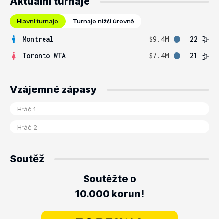
Aktuální turnaje
Hlavní turnaje
Turnaje nižší úrovně
Montreal
$9.4M
22
Toronto WTA
$7.4M
21
Vzájemné zápasy
Soutěž
Soutěžte o
10.000 korun!