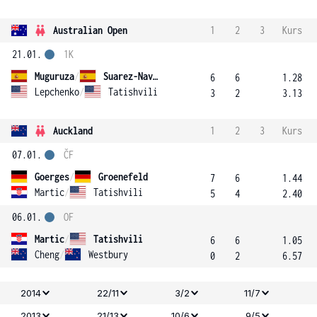
Australian Open
1
2
3
Kurs
21.01.
1K
Muguruza
/
Suarez-Navarro
6
6
1.28
Lepchenko
/
Tatishvili
3
2
3.13
Auckland
1
2
3
Kurs
07.01.
ČF
Goerges
/
Groenefeld
7
6
1.44
Martic
/
Tatishvili
5
4
2.40
06.01.
OF
Martic
/
Tatishvili
6
6
1.05
Cheng
/
Westbury
0
2
6.57
2014
22/11
3/2
11/7
2013
21/13
10/6
9/5