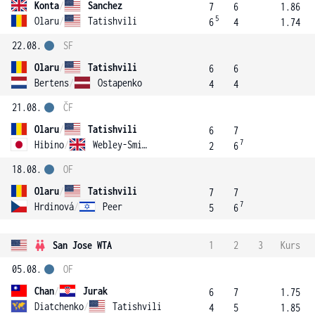
Konta
/
Sanchez
7
6
1.86
5
Olaru
/
Tatishvili
6
4
1.74
22.08.
SF
Olaru
/
Tatishvili
6
6
Bertens
/
Ostapenko
4
4
21.08.
ČF
Olaru
/
Tatishvili
6
7
7
Hibino
/
Webley-Smith
2
6
18.08.
OF
Olaru
/
Tatishvili
7
7
7
Hrdinová
/
Peer
5
6
San Jose WTA
1
2
3
Kurs
05.08.
OF
Chan
/
Jurak
6
7
1.75
Diatchenko
/
Tatishvili
4
5
1.85