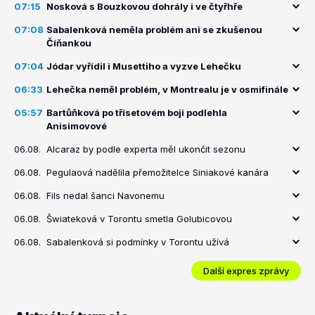
07:15
Nosková s Bouzkovou dohrály i ve čtyřhře
07:08
Sabalenková neměla problém ani se zkušenou
Číňankou
07:04
Jódar vyřídil i Musettiho a vyzve Lehečku
06:33
Lehečka neměl problém, v Montrealu je v osmifinále
05:57
Bartůňková po třísetovém boji podlehla
Anisimovové
06.08.
Alcaraz by podle experta měl ukončit sezonu
06.08.
Pegulaová nadělila přemožitelce Siniakové kanára
06.08.
Fils nedal šanci Navonemu
06.08.
Šwiateková v Torontu smetla Golubicovou
06.08.
Sabalenková si podmínky v Torontu užívá
Další expres zprávy