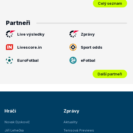
Celý seznam
Partneři
Live výsledky
Zprávy
Livescore.in
Sport odds
EuroFotbal
eFotbal
Další partneři
Hráči
Zprávy
Novak Djokovič
Aktuality
Jiří Lehečka
Tenisová Previews