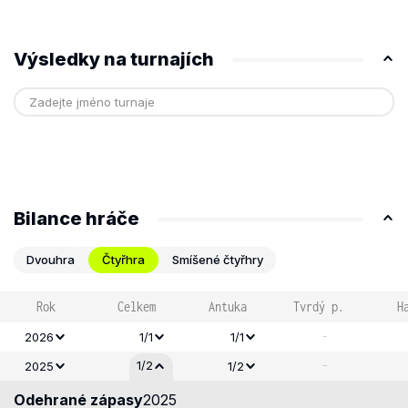
Výsledky na turnajích
Bilance hráče
Dvouhra
Čtyřhra
Smíšené čtyřhry
Rok
Celkem
Antuka
Tvrdý p.
H
-
2026
1/1
1/1
-
1/2
2025
1/2
Odehrané zápasy
2025