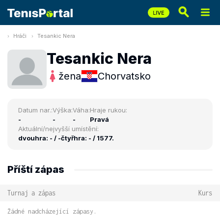
Hráči
Tesankic Nera
Tesankic Nera
žena
Chorvatsko
Datum nar.:
Výška:
Váha:
Hraje rukou:
-
-
-
Pravá
Aktuální/nejvyšší umístění:
dvouhra: - / -
čtyřhra: - / 1577.
Příští zápas
Turnaj a zápas
Kurs
Žádné nadcházející zápasy.