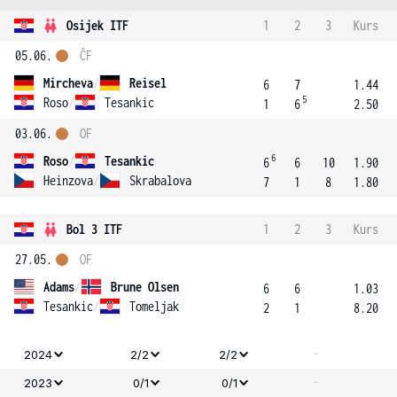
Osijek ITF
1
2
3
Kurs
05.06.
ČF
Mircheva
/
Reisel
6
7
1.44
5
Roso
/
Tesankic
1
6
2.50
03.06.
OF
6
Roso
/
Tesankic
6
6
10
1.90
Heinzova
/
Skrabalova
7
1
8
1.80
Bol 3 ITF
1
2
3
Kurs
27.05.
OF
Adams
/
Brune Olsen
6
6
1.03
Tesankic
/
Tomeljak
2
1
8.20
-
2024
2/2
2/2
-
2023
0/1
0/1