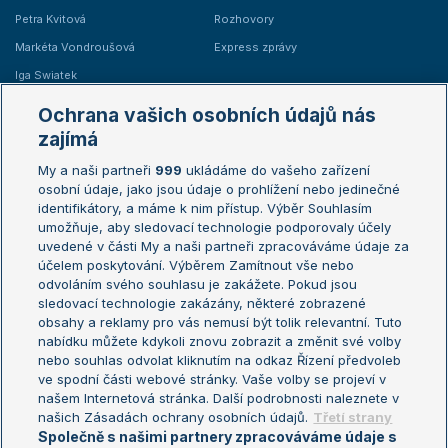
Petra Kvitová
Rozhovory
Markéta Vondroušová
Express zprávy
Iga Swiatek
Marie Bouzková
Ochrana vašich osobních údajů nás
Žebříčky
Kalendář turnajů
zajímá
My a naši partneři
999
ukládáme do vašeho zařízení
Žebříček ATP (muži)
Australian Open
osobní údaje, jako jsou údaje o prohlížení nebo jedinečné
Žebříček WTA (ženy)
French Open
identifikátory, a máme k nim přístup. Výběr Souhlasím
umožňuje, aby sledovací technologie podporovaly účely
Sázkařský žebříček
Wimbledon
uvedené v části My a naši partneři zpracováváme údaje za
US Open
účelem poskytování. Výběrem Zamítnout vše nebo
odvoláním svého souhlasu je zakážete. Pokud jsou
Turnaj mistrů
sledovací technologie zakázány, některé zobrazené
Turnaj mistryň
obsahy a reklamy pro vás nemusí být tolik relevantní. Tuto
Aktualní trendy
nabídku můžete kdykoli znovu zobrazit a změnit své volby
nebo souhlas odvolat kliknutím na odkaz Řízení předvoleb
ve spodní části webové stránky. Vaše volby se projeví v
Fotbalové přestupy
našem Internetová stránka. Další podrobnosti naleznete v
Livesport Daily
našich Zásadách ochrany osobních údajů.
Třetí strany
Společně s našimi partnery zpracováváme údaje s
LS Prague Open