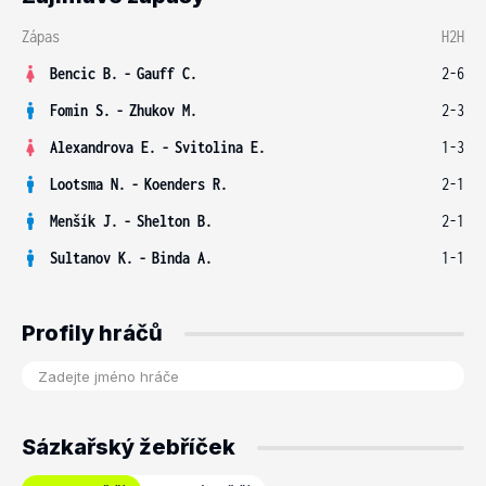
Zápas
H2H
Bencic B.
-
Gauff C.
2-6
Fomin S.
-
Zhukov M.
2-3
Alexandrova E.
-
Svitolina E.
1-3
Lootsma N.
-
Koenders R.
2-1
Menšík J.
-
Shelton B.
2-1
Sultanov K.
-
Binda A.
1-1
Profily hráčů
Sázkařský žebříček