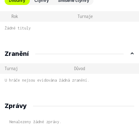
Dvouhry
Čtyřhry
Smíšené čtyřhry
Rok
Turnaje
Žádné tituly
Zranění
Turnaj
Důvod
U hráče nejsou evidována žádná zranění.
Zprávy
Nenalezeny žádné zprávy.