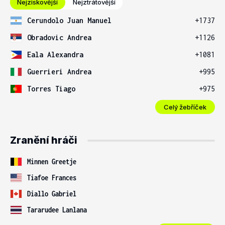
Nejziskovější
Nejztrátovější
Cerundolo Juan Manuel
+1737
Obradovic Andrea
+1126
Eala Alexandra
+1081
Guerrieri Andrea
+995
Torres Tiago
+975
Celý žebříček
Zranění hráči
Minnen Greetje
Tiafoe Frances
Diallo Gabriel
Tararudee Lanlana