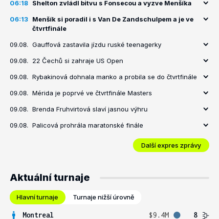
06:18
Shelton zvládl bitvu s Fonsecou a vyzve Menšíka
06:13
Menšík si poradil i s Van De Zandschulpem a je ve
čtvrtfinále
09.08.
Gauffová zastavila jízdu ruské teenagerky
09.08.
22 Čechů si zahraje US Open
09.08.
Rybakinová dohnala manko a probila se do čtvrtfinále
09.08.
Mérida je poprvé ve čtvrtfinále Masters
09.08.
Brenda Fruhvirtová slaví jasnou výhru
09.08.
Palicová prohrála maratonské finále
Další expres zprávy
Aktuální turnaje
Hlavní turnaje
Turnaje nižší úrovně
Montreal
$9.4M
8