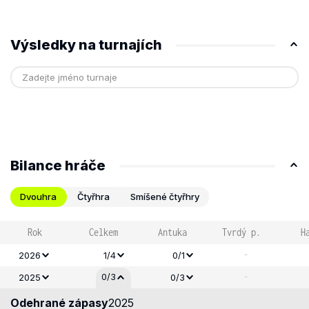
Výsledky na turnajích
Bilance hráče
Dvouhra
Čtyřhra
Smíšené čtyřhry
Rok
Celkem
Antuka
Tvrdý p.
H
-
2026
1/4
0/1
-
0/3
2025
0/3
Odehrané zápasy
2025