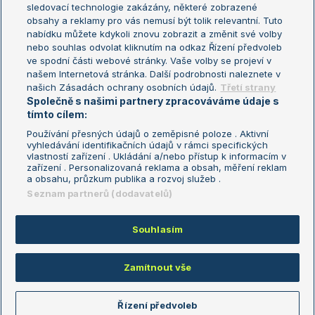
sledovací technologie zakázány, některé zobrazené
Turnaj mistryň
obsahy a reklamy pro vás nemusí být tolik relevantní. Tuto
Aktualní trendy
nabídku můžete kdykoli znovu zobrazit a změnit své volby
nebo souhlas odvolat kliknutím na odkaz Řízení předvoleb
ve spodní části webové stránky. Vaše volby se projeví v
Fotbalové přestupy
našem Internetová stránka. Další podrobnosti naleznete v
Livesport Daily
našich Zásadách ochrany osobních údajů.
Třetí strany
Společně s našimi partnery zpracováváme údaje s
LS Prague Open
tímto cílem:
Používání přesných údajů o zeměpisné poloze . Aktivní
vyhledávání identifikačních údajů v rámci specifických
vlastností zařízení . Ukládání a/nebo přístup k informacím v
Podmínky užití
Nastavení soukromí
zařízení . Personalizovaná reklama a obsah, měření reklam
GDPR a žurnalistika
Reklama
a obsahu, průzkum publika a rozvoj služeb .
Informace o zpracování osobních
Kontakt
Seznam partnerů (dodavatelů)
údajů
Tiráž
Souhlasím
Copyright © 2008-2026 TenisPortal.cz. Využíváme zpravodajství ČTK.
Zamítnout vše
Řízení předvoleb