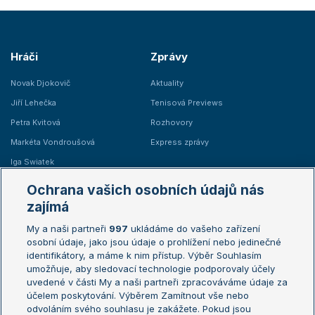
Hráči
Zprávy
Novak Djokovič
Aktuality
Jiří Lehečka
Tenisová Previews
Petra Kvitová
Rozhovory
Markéta Vondroušová
Express zprávy
Iga Swiatek
Marie Bouzková
Ochrana vašich osobních údajů nás
Žebříčky
Kalendář turnajů
zajímá
My a naši partneři
997
ukládáme do vašeho zařízení
Žebříček ATP (muži)
Australian Open
osobní údaje, jako jsou údaje o prohlížení nebo jedinečné
Žebříček WTA (ženy)
French Open
identifikátory, a máme k nim přístup. Výběr Souhlasím
umožňuje, aby sledovací technologie podporovaly účely
Sázkařský žebříček
Wimbledon
uvedené v části My a naši partneři zpracováváme údaje za
US Open
účelem poskytování. Výběrem Zamítnout vše nebo
odvoláním svého souhlasu je zakážete. Pokud jsou
Turnaj mistrů