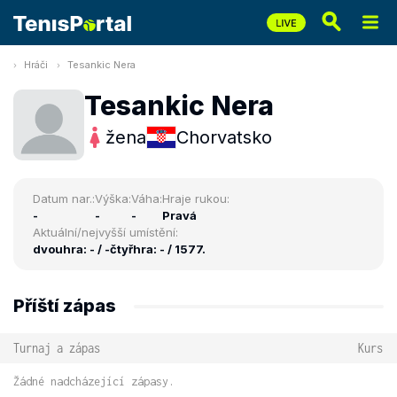
Hráči
Tesankic Nera
Tesankic Nera
žena
Chorvatsko
Datum nar.:
Výška:
Váha:
Hraje rukou:
-
-
-
Pravá
Aktuální/nejvyšší umístění:
dvouhra: - / -
čtyřhra: - / 1577.
Příští zápas
Turnaj a zápas
Kurs
Žádné nadcházející zápasy.