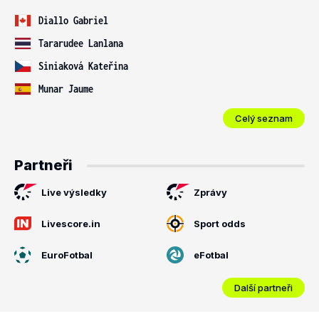
Diallo Gabriel
Tararudee Lanlana
Siniaková Kateřina
Munar Jaume
Celý seznam
Partneři
Live výsledky
Zprávy
Livescore.in
Sport odds
EuroFotbal
eFotbal
Další partneři