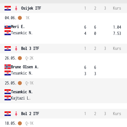
Osijek ITF
1
2
3
Kurs
04.06.
1K
Meri E.
6
6
1.04
Tesankic N.
4
0
7.53
Bol 3 ITF
1
2
3
Kurs
26.05.
Q-2K
Brune Olsen A.
6
6
Tesankic N.
3
3
25.05.
Q-1K
Tesankic N.
Kajtazi L.
Bol 2 ITF
1
2
3
Kurs
18.05.
Q-1K