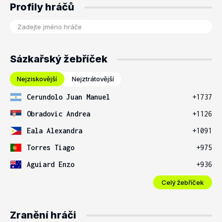
Profily hráčů
Sázkařský žebříček
Nejziskovější
Nejztrátovější
Cerundolo Juan Manuel
+1737
Obradovic Andrea
+1126
Eala Alexandra
+1091
Torres Tiago
+975
Aguiard Enzo
+936
Celý žebříček
Zranění hráči