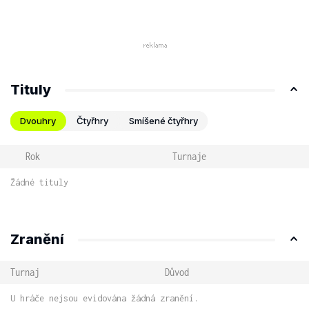
Tituly
Dvouhry
Čtyřhry
Smíšené čtyřhry
Rok
Turnaje
Žádné tituly
Zranění
Turnaj
Důvod
U hráče nejsou evidována žádná zranění.