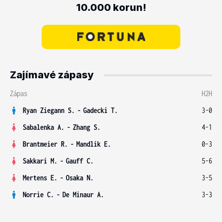
10.000 korun!
Zajímavé zápasy
Zápas
H2H
Ryan Ziegann S.
-
Gadecki T.
3-0
Sabalenka A.
-
Zhang S.
4-1
Brantmeier R.
-
Mandlik E.
0-3
Sakkari M.
-
Gauff C.
5-6
Mertens E.
-
Osaka N.
3-5
Norrie C.
-
De Minaur A.
3-3