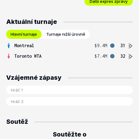
Další expres zprávy
Aktuální turnaje
Hlavní turnaje
Turnaje nižší úrovně
Montreal
$9.4M
31
Toronto WTA
$7.4M
32
Vzájemné zápasy
Soutěž
Soutěžte o