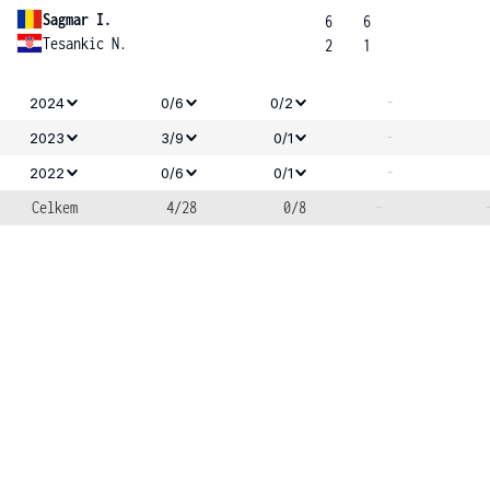
Sagmar I.
6
6
Tesankic N.
2
1
-
2024
0/6
0/2
-
2023
3/9
0/1
-
2022
0/6
0/1
Celkem
4/28
0/8
-