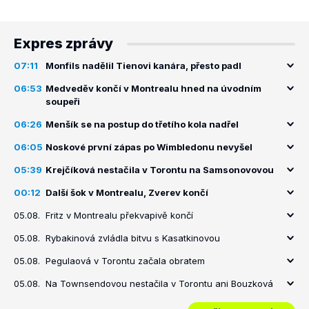
Expres zprávy
07:11
Monfils nadělil Tienovi kanára, přesto padl
06:53
Medveděv končí v Montrealu hned na úvodním
soupeři
06:26
Menšík se na postup do třetího kola nadřel
06:05
Noskové první zápas po Wimbledonu nevyšel
05:39
Krejčíková nestačila v Torontu na Samsonovovou
00:12
Další šok v Montrealu, Zverev končí
05.08.
Fritz v Montrealu překvapivě končí
05.08.
Rybakinová zvládla bitvu s Kasatkinovou
05.08.
Pegulaová v Torontu začala obratem
05.08.
Na Townsendovou nestačila v Torontu ani Bouzková