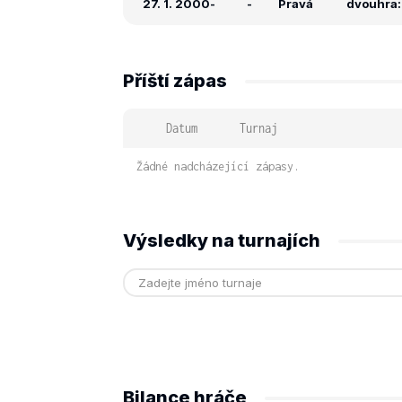
27. 1. 2000
-
-
Pravá
dvouhra: 
Příští zápas
Datum
Turnaj
Žádné nadcházející zápasy.
Výsledky na turnajích
Bilance hráče