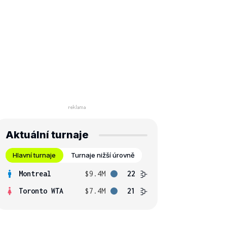
Aktuální turnaje
Hlavní turnaje
Turnaje nižší úrovně
Montreal
$9.4M
22
Toronto WTA
$7.4M
21