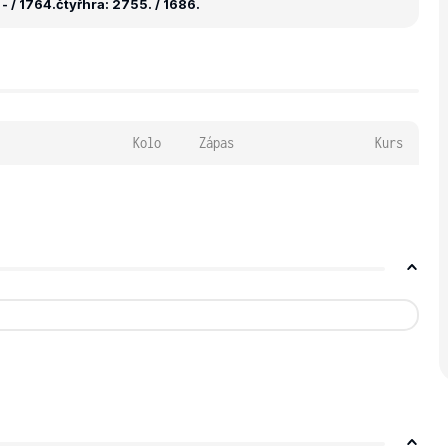
- / 1764.
čtyřhra: 2755. / 1686.
Kolo
Zápas
Kurs