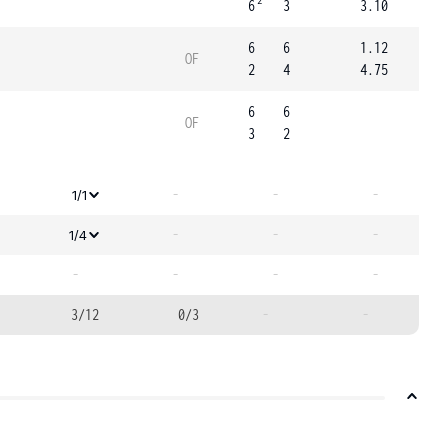
2
6
3
3.10
6
6
1.12
OF
2
4
4.75
6
6
OF
3
2
-
-
-
1/1
-
-
-
1/4
-
-
-
-
3/12
0/3
-
-