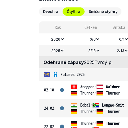
Dvouhra
Čtyřhra
Smíšené čtyřhry
Rok
Celkem
Antuka
2026
0/6
0/1
2025
3/18
2/13
Odehrané zápasy
2025
Tvrdý p.
Futures 2025
Aregger
/
Waldner
02.10.
Thurner
/
Thurner
Eqbal
/
Longwe-Smit
24.02.
Thurner
/
Thurner
Thurner
/
Thurner
22.02.