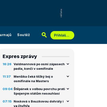
urnajů
Soutěž
Přihlášení
Expres zprávy
16:26
Valdmannová po osmi zápasech
padla, končí v semifinále
11:37
Menšíka čeká těžký boj o
osmifinále na Masters
09:04
Štěpánek s volbou povrchu proti
Spojeným státům nesouhlasí
07:15
Nosková s Bouzkovou dohrály i
ve čtyřhře