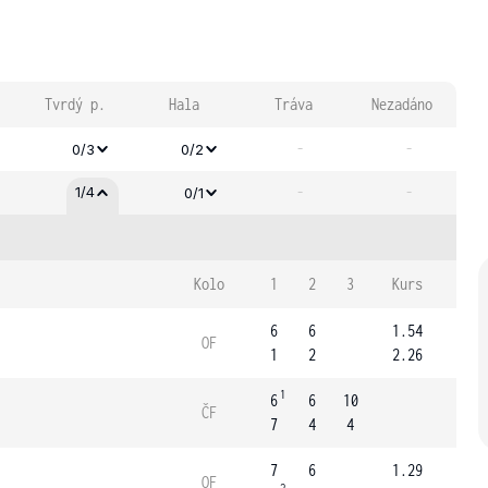
Tvrdý p.
Hala
Tráva
Nezadáno
-
-
0/3
0/2
-
-
1/4
0/1
Kolo
1
2
3
Kurs
6
6
1.54
OF
1
2
2.26
1
6
6
10
ČF
7
4
4
7
6
1.29
OF