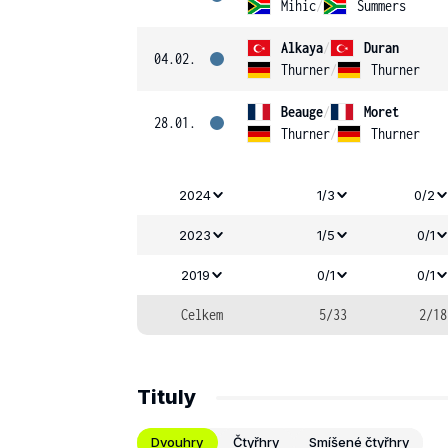
Mihic
/
Summers
Alkaya
/
Duran
04.02.
Thurner
/
Thurner
Beauge
/
Moret
28.01.
Thurner
/
Thurner
2024
1/3
0/2
2023
1/5
0/1
2019
0/1
0/1
Celkem
5/33
2/18
Tituly
Dvouhry
Čtyřhry
Smíšené čtyřhry