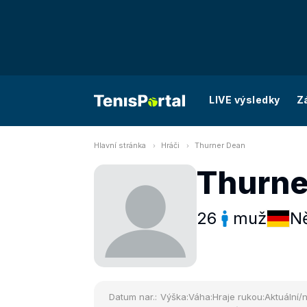
LIVE výsledky
Z
Hlavní stránka
Hráči
Thurner Dean
Thurne
26
muž
N
Datum nar.:
Výška:
Váha:
Hraje rukou:
Aktuální/n