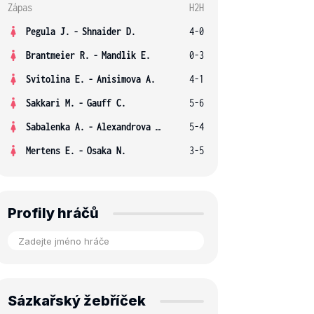
Zápas
H2H
Pegula J.
-
Shnaider D.
4-0
Brantmeier R.
-
Mandlik E.
0-3
Svitolina E.
-
Anisimova A.
4-1
Sakkari M.
-
Gauff C.
5-6
Sabalenka A.
-
Alexandrova E.
5-4
Mertens E.
-
Osaka N.
3-5
Profily hráčů
Sázkařský žebříček