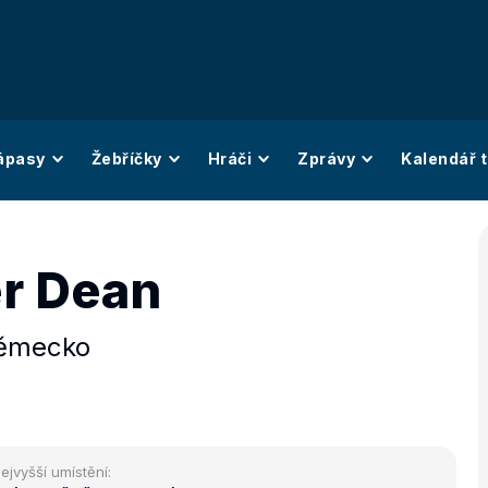
ápasy
Žebříčky
Hráči
Zprávy
Kalendář t
r Dean
ěmecko
ejvyšší umístění: