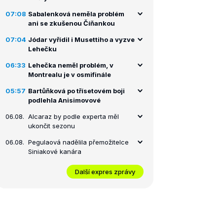
07:08
Sabalenková neměla problém
ani se zkušenou Číňankou
07:04
Jódar vyřídil i Musettiho a vyzve
Lehečku
06:33
Lehečka neměl problém, v
Montrealu je v osmifinále
05:57
Bartůňková po třísetovém boji
podlehla Anisimovové
06.08.
Alcaraz by podle experta měl
ukončit sezonu
06.08.
Pegulaová nadělila přemožitelce
Siniakové kanára
Další expres zprávy