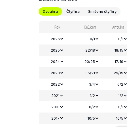
Dvouhra
Čtyřhra
Smíšené čtyřhry
Rok
Celkem
Antuka
2026
0/1
0/1
2025
22/18
18/15
2024
20/25
17/19
2023
35/21
29/19
2022
3/4
0/2
2021
1/2
1/2
2018
0/2
0/1
2017
10/5
10/5