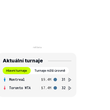
Aktuální turnaje
Hlavní turnaje
Turnaje nižší úrovně
Montreal
$9.4M
31
Toronto WTA
$7.4M
32