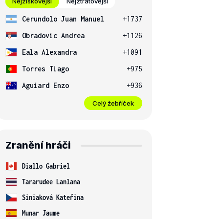
Nejziskovější
Nejztrátovější
Cerundolo Juan Manuel
+1737
Obradovic Andrea
+1126
Eala Alexandra
+1091
Torres Tiago
+975
Aguiard Enzo
+936
Celý žebříček
Zranění hráči
Diallo Gabriel
Tararudee Lanlana
Siniaková Kateřina
Munar Jaume