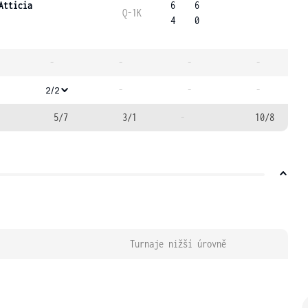
Atticia
6
6
Q-1K
4
0
-
-
-
-
-
-
-
2/2
5/7
3/1
-
10/8
Turnaje nižší úrovně