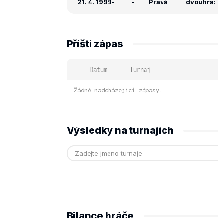
21. 4. 1999
-
-
Pravá
dvouhra: -
Příští zápas
Datum
Turnaj
Žádné nadcházející zápasy.
Výsledky na turnajích
Bilance hráče