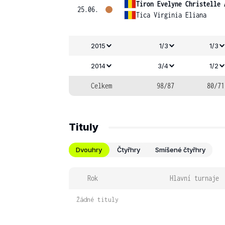
Tiron Evelyne Christelle 
25.06.
Tica Virginia Eliana
2015
1/3
1/3
2014
3/4
1/2
Celkem
98/87
80/71
Tituly
Dvouhry
Čtyřhry
Smíšené čtyřhry
Rok
Hlavní turnaje
Žádné tituly