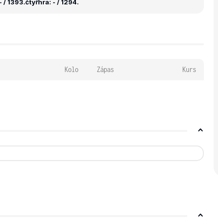
 / 1393.
čtyřhra: - / 1294.
Kolo
Zápas
Kurs