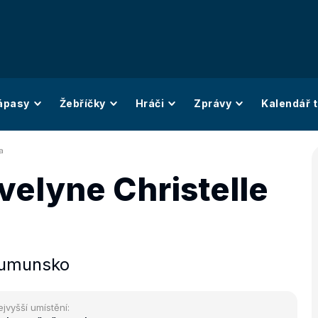
ápasy
Žebříčky
Hráči
Zprávy
Kalendář t
a
velyne Christelle
umunsko
ejvyšší umístění: