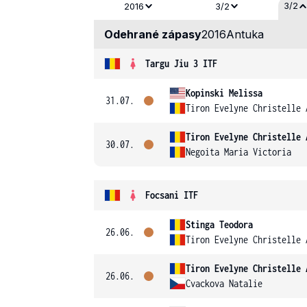
3/2
2016
3/2
Odehrané zápasy
2016
Antuka
Targu Jiu 3 ITF
Kopinski Melissa
31.07.
Tiron Evelyne Christelle 
Tiron Evelyne Christelle 
30.07.
Negoita Maria Victoria
Focsani ITF
Stinga Teodora
26.06.
Tiron Evelyne Christelle 
Tiron Evelyne Christelle 
26.06.
Cvackova Natalie