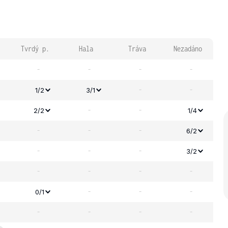
Tvrdý p.
Hala
Tráva
Nezadáno
-
-
-
-
-
-
1/2
3/1
-
-
2/2
1/4
-
-
-
6/2
-
-
-
3/2
-
-
-
-
-
-
-
0/1
-
-
-
-