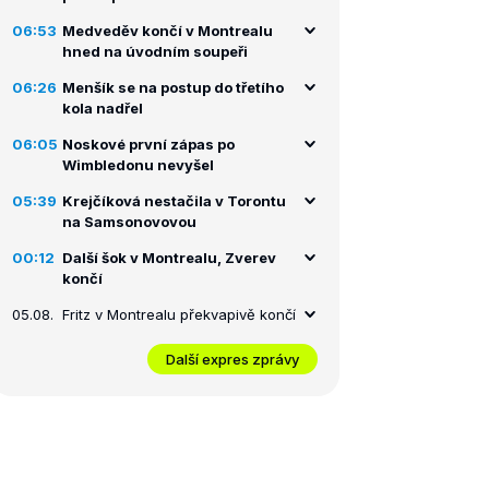
06:53
Medveděv končí v Montrealu
hned na úvodním soupeři
06:26
Menšík se na postup do třetího
kola nadřel
06:05
Noskové první zápas po
Wimbledonu nevyšel
05:39
Krejčíková nestačila v Torontu
na Samsonovovou
00:12
Další šok v Montrealu, Zverev
končí
05.08.
Fritz v Montrealu překvapivě končí
Další expres zprávy