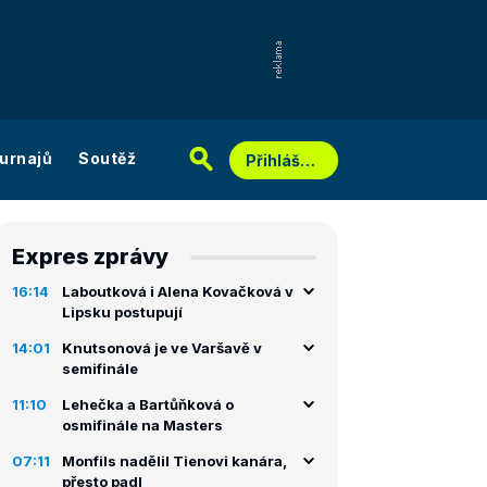
urnajů
Soutěž
Přihlášení
Expres zprávy
16:14
Laboutková i Alena Kovačková v
Lipsku postupují
14:01
Knutsonová je ve Varšavě v
semifinále
11:10
Lehečka a Bartůňková o
osmifinále na Masters
07:11
Monfils nadělil Tienovi kanára,
přesto padl