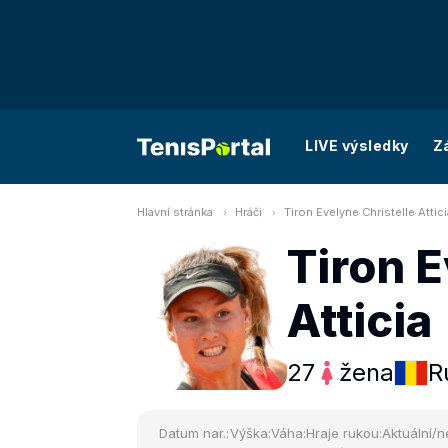
LIVE výsledky
Z
Hlavní stránka
Hráči
Tiron Evelyne Christelle Attici
Tiron E
Atticia
27
žena
R
Datum nar.:
Výška:
Váha:
Hraje rukou:
Aktuální/n