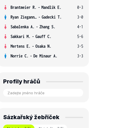
Brantmeier R.
-
Mandlik E.
0-3
Ryan Ziegann S.
-
Gadecki T.
3-0
Sabalenka A.
-
Zhang S.
4-1
Sakkari M.
-
Gauff C.
5-6
Mertens E.
-
Osaka N.
3-5
Norrie C.
-
De Minaur A.
3-3
Profily hráčů
Sázkařský žebříček