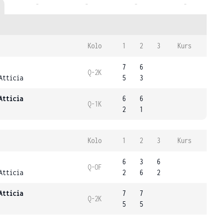
-
-
-
-
Kolo
1
2
3
Kurs
7
6
Q-2K
Atticia
5
3
Atticia
6
6
Q-1K
2
1
Kolo
1
2
3
Kurs
6
3
6
Q-OF
Atticia
2
6
2
Atticia
7
7
Q-2K
5
5