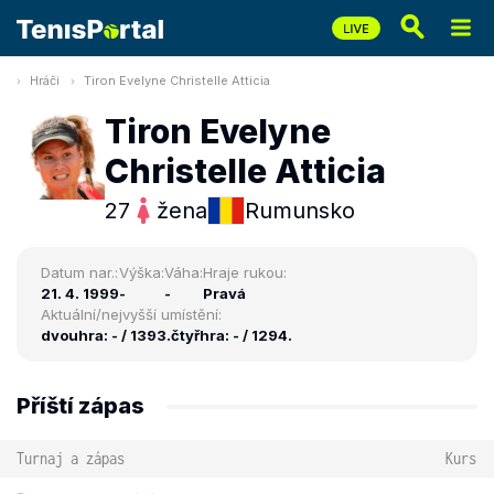
Hráči
Tiron Evelyne Christelle Atticia
Tiron Evelyne
Christelle Atticia
27
žena
Rumunsko
Datum nar.:
Výška:
Váha:
Hraje rukou:
21. 4. 1999
-
-
Pravá
Aktuální/nejvyšší umístění:
dvouhra: - / 1393.
čtyřhra: - / 1294.
Příští zápas
Turnaj a zápas
Kurs