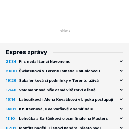
Expres zprávy
21:34
Fils nedal šanci Navonemu
21:00
Šwiateková v Torontu smetla Golubicovou
19:26
Sabalenková si podmínky v Torontu užívá
17:46
Valdmannová píše osmé vítězství v řadě
16:14
Laboutková i Alena Kovačková v Lipsku postupují
14:01
Knutsonová je ve Varšavě v semifinále
11:10
Lehečka a Bartůňková o osmifinále na Masters
07:11
Monfils nadělil Tienovi kanára, přesto padl