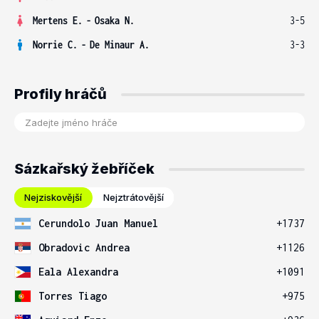
Mertens E.
-
Osaka N.
3-5
Norrie C.
-
De Minaur A.
3-3
Profily hráčů
Sázkařský žebříček
Nejziskovější
Nejztrátovější
Cerundolo Juan Manuel
+1737
Obradovic Andrea
+1126
Eala Alexandra
+1091
Torres Tiago
+975