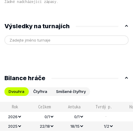
Žádné nadcházející zápasy.
Výsledky na turnajích
Bilance hráče
Dvouhra
Čtyřhra
Smíšené čtyřhry
Rok
Celkem
Antuka
Tvrdý p.
H
-
2026
0/1
0/1
2025
22/18
18/15
1/2