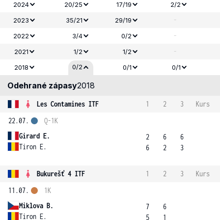
2024
20/25
17/19
2/2
-
2023
35/21
29/19
-
2022
3/4
0/2
-
2021
1/2
1/2
0/2
2018
0/1
0/1
Odehrané zápasy
2018
Les Contamines ITF
1
2
3
Kurs
22.07.
Q-1K
Girard E.
2
6
6
Tiron E.
6
2
3
Bukurešť 4 ITF
1
2
3
Kurs
11.07.
1K
Miklova B.
7
6
Tiron E.
5
1