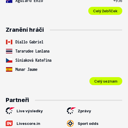
Aguiard Enzo
+936
Celý žebříček
Zranění hráči
Diallo Gabriel
Tararudee Lanlana
Siniaková Kateřina
Munar Jaume
Celý seznam
Partneři
Live výsledky
Zprávy
Livescore.in
Sport odds