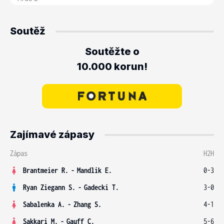
Soutěž
Soutěžte o
10.000 korun!
Zajímavé zápasy
Zápas
H2H
Brantmeier R.
-
Mandlik E.
0-3
Ryan Ziegann S.
-
Gadecki T.
3-0
Sabalenka A.
-
Zhang S.
4-1
Sakkari M.
-
Gauff C.
5-6