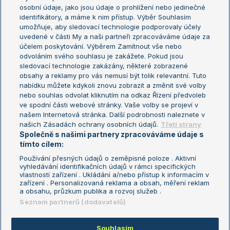
osobní údaje, jako jsou údaje o prohlížení nebo jedinečné
Žebříček WTA (ženy)
French Open
identifikátory, a máme k nim přístup. Výběr Souhlasím
umožňuje, aby sledovací technologie podporovaly účely
Sázkařský žebříček
Wimbledon
uvedené v části My a naši partneři zpracováváme údaje za
US Open
účelem poskytování. Výběrem Zamítnout vše nebo
odvoláním svého souhlasu je zakážete. Pokud jsou
Turnaj mistrů
sledovací technologie zakázány, některé zobrazené
Turnaj mistryň
obsahy a reklamy pro vás nemusí být tolik relevantní. Tuto
Aktualní trendy
nabídku můžete kdykoli znovu zobrazit a změnit své volby
nebo souhlas odvolat kliknutím na odkaz Řízení předvoleb
ve spodní části webové stránky. Vaše volby se projeví v
Fotbalové přestupy
našem Internetová stránka. Další podrobnosti naleznete v
Livesport Daily
našich Zásadách ochrany osobních údajů.
Třetí strany
Společně s našimi partnery zpracováváme údaje s
LS Prague Open
tímto cílem:
Používání přesných údajů o zeměpisné poloze . Aktivní
vyhledávání identifikačních údajů v rámci specifických
vlastností zařízení . Ukládání a/nebo přístup k informacím v
Podmínky užití
Nastavení soukromí
zařízení . Personalizovaná reklama a obsah, měření reklam
GDPR a žurnalistika
Reklama
a obsahu, průzkum publika a rozvoj služeb .
Informace o zpracování osobních
Kontakt
Seznam partnerů (dodavatelů)
údajů
Tiráž
Souhlasím