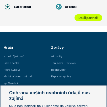
EuroFotbal
eFotbal
Další partneři
Hráči
Zprávy
Novak Djokovič
Aktuality
Jiří Lehečka
Tenisová Previews
Petra Kvitová
Rozhovory
Markéta Vondroušová
Express zprávy
Iga Swiatek
Marie Bouzková
Ochrana vašich osobních údajů nás
Žebříčky
Kalendář turnajů
zajímá
My a naši partneři
997
ukládáme do vašeho zařízení
Žebříček ATP (muži)
Australian Open