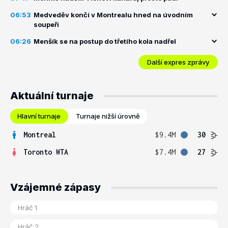
06:53
Medveděv končí v Montrealu hned na úvodním
soupeři
06:26
Menšík se na postup do třetího kola nadřel
Další expres zprávy
Aktuální turnaje
Hlavní turnaje
Turnaje nižší úrovně
Montreal
$9.4M
30
Toronto WTA
$7.4M
27
Vzájemné zápasy