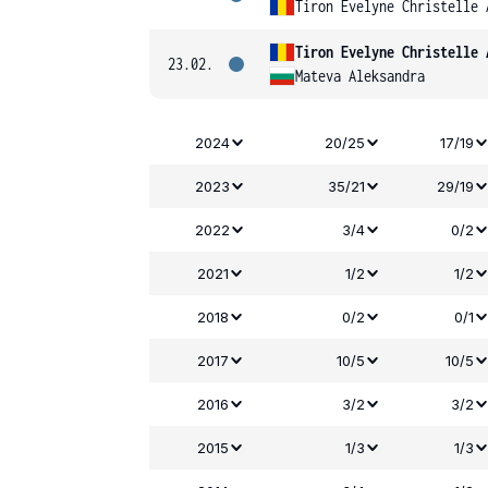
Tiron Evelyne Christelle 
Tiron Evelyne Christelle 
23.02.
Mateva Aleksandra
2024
20/25
17/19
2023
35/21
29/19
2022
3/4
0/2
2021
1/2
1/2
2018
0/2
0/1
2017
10/5
10/5
2016
3/2
3/2
2015
1/3
1/3