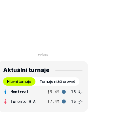
Aktuální turnaje
Hlavní turnaje
Turnaje nižší úrovně
Montreal
$9.4M
16
Toronto WTA
$7.4M
16