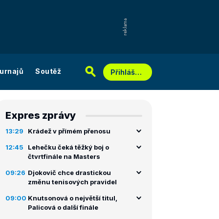
urnajů
Soutěž
Přihlášení
Expres zprávy
13:29
Krádež v přímém přenosu
12:45
Lehečku čeká těžký boj o
čtvrtfinále na Masters
09:26
Djokovič chce drastickou
změnu tenisových pravidel
09:00
Knutsonová o největší titul,
Palicová o další finále