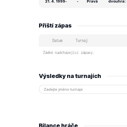
21. 4. 1999
-
-
Pravá
dvouhra: -
Příští zápas
Datum
Turnaj
Žádné nadcházející zápasy.
Výsledky na turnajích
Bilance hráče