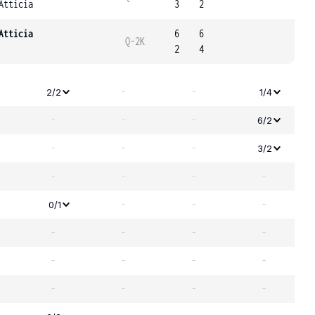
Atticia
3
2
Atticia
6
6
Q-2K
2
4
-
-
2/2
1/4
-
-
-
6/2
-
-
-
3/2
-
-
-
-
-
-
-
0/1
-
-
-
-
-
-
-
-
-
-
-
-