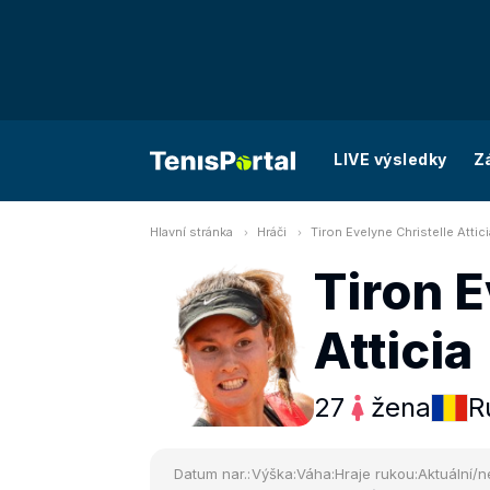
LIVE výsledky
Z
Hlavní stránka
Hráči
Tiron Evelyne Christelle Attici
Tiron E
Atticia
27
žena
R
Datum nar.:
Výška:
Váha:
Hraje rukou:
Aktuální/n