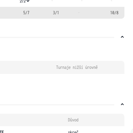
-
-
-
2/2
5/7
3/1
-
10/8
Turnaje nižší úrovně
Důvod
TF
skreč