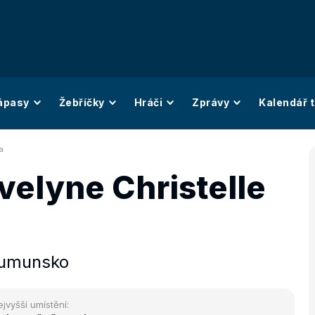
ápasy
Žebříčky
Hráči
Zprávy
Kalendář t
a
velyne Christelle
umunsko
ejvyšší umístění: