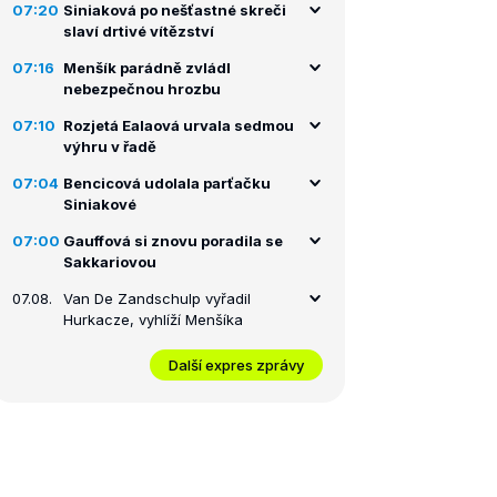
07:20
Siniaková po nešťastné skreči
slaví drtivé vítězství
07:16
Menšík parádně zvládl
nebezpečnou hrozbu
07:10
Rozjetá Ealaová urvala sedmou
výhru v řadě
07:04
Bencicová udolala parťačku
Siniakové
07:00
Gauffová si znovu poradila se
Sakkariovou
07.08.
Van De Zandschulp vyřadil
Hurkacze, vyhlíží Menšíka
Další expres zprávy