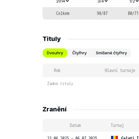
2014
3/4
1/2
Celkem
98/87
80/71
Tituly
Dvouhry
Čtyřhry
Smíšené čtyřhry
Rok
Hlavní turnaje
Žádné tituly
Zranění
Datum
Turnaj
23.06.2025 - 06.07.2025
Galati I