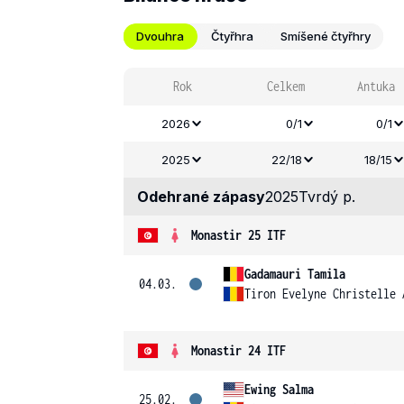
Dvouhra
Čtyřhra
Smíšené čtyřhry
Rok
Celkem
Antuka
2026
0/1
0/1
2025
22/18
18/15
Odehrané zápasy
2025
Tvrdý p.
Monastir 25 ITF
Gadamauri Tamila
04.03.
Tiron Evelyne Christelle 
Monastir 24 ITF
Ewing Salma
25.02.