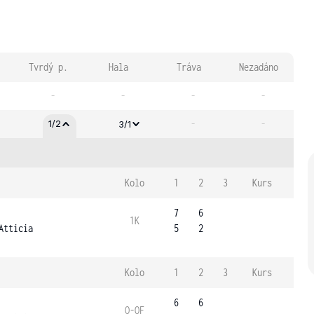
Tvrdý p.
Hala
Tráva
Nezadáno
-
-
-
-
-
-
1/2
3/1
Kolo
1
2
3
Kurs
7
6
1K
Atticia
5
2
Kolo
1
2
3
Kurs
6
6
Q-OF