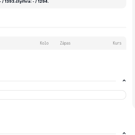
 / 1393.
čtyřhra: - / 1294.
Kolo
Zápas
Kurs