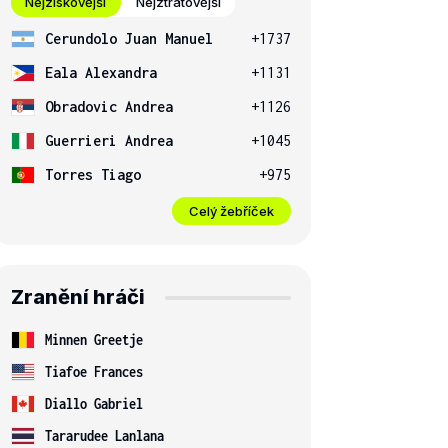
Nejziskovější
Nejztrátovější
Cerundolo Juan Manuel
+1737
Eala Alexandra
+1131
Obradovic Andrea
+1126
Guerrieri Andrea
+1045
Torres Tiago
+975
Celý žebříček
Zranění hráči
Minnen Greetje
Tiafoe Frances
Diallo Gabriel
Tararudee Lanlana