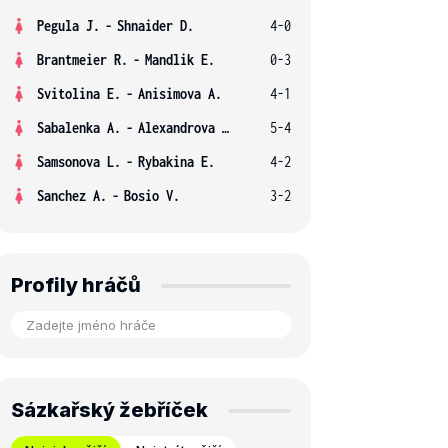
Pegula J.
-
Shnaider D.
4-0
Brantmeier R.
-
Mandlik E.
0-3
Svitolina E.
-
Anisimova A.
4-1
Sabalenka A.
-
Alexandrova E.
5-4
Samsonova L.
-
Rybakina E.
4-2
Sanchez A.
-
Bosio V.
3-2
Profily hráčů
Sázkařský žebříček