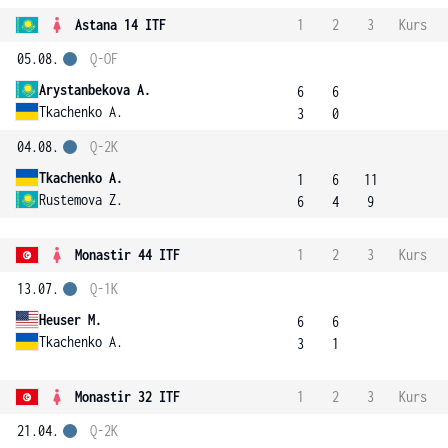
Astana 14 ITF
1
2
3
Kurs
05.08.
Q-OF
Arystanbekova A.
6
6
Tkachenko A.
3
0
04.08.
Q-2K
Tkachenko A.
1
6
11
Rustemova Z.
6
4
9
Monastir 44 ITF
1
2
3
Kurs
13.07.
Q-1K
Heuser M.
6
6
Tkachenko A.
3
1
Monastir 32 ITF
1
2
3
Kurs
21.04.
Q-2K