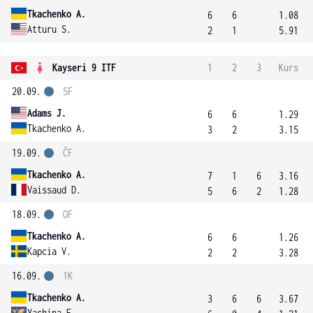
Tkachenko A.
6
6
1.08
Atturu S.
2
1
5.91
Kayseri 9 ITF
1
2
3
Kurs
20.09.
SF
Adams J.
6
6
1.29
Tkachenko A.
3
2
3.15
19.09.
ČF
Tkachenko A.
7
1
6
3.16
Vaissaud D.
5
6
2
1.28
18.09.
OF
Tkachenko A.
6
6
1.26
Kapcia V.
2
2
3.28
16.09.
1K
Tkachenko A.
3
6
6
3.67
Yashina E.