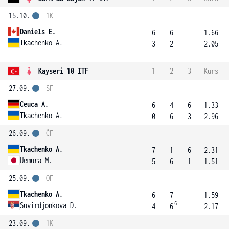
15.10.
1K
Daniels E.
6
6
1.66
Tkachenko A.
3
2
2.05
Kayseri 10 ITF
1
2
3
Kurs
27.09.
SF
Ceuca A.
6
4
6
1.33
Tkachenko A.
0
6
3
2.96
26.09.
ČF
Tkachenko A.
7
1
6
2.31
Uemura M.
5
6
1
1.51
25.09.
OF
Tkachenko A.
6
7
1.59
6
Suvirdjonkova D.
4
6
2.17
23.09.
1K