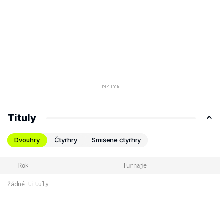
Tituly
Dvouhry
Čtyřhry
Smíšené čtyřhry
Rok
Turnaje
Žádné tituly