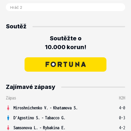
Soutěž
Soutěžte o
10.000 korun!
Zajímavé zápasy
Zápas
H2H
Miroshnichenko V.
-
Khatamova S.
4-0
D'Agostino S.
-
Tabacco G.
0-3
Samsonova L.
-
Rybakina E.
4-2