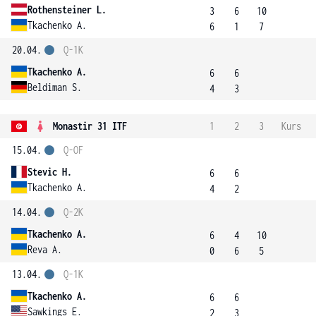
Rothensteiner L.
3
6
10
Tkachenko A.
6
1
7
20.04.
Q-1K
Tkachenko A.
6
6
Beldiman S.
4
3
Monastir 31 ITF
1
2
3
Kurs
15.04.
Q-OF
Stevic H.
6
6
Tkachenko A.
4
2
14.04.
Q-2K
Tkachenko A.
6
4
10
Reva A.
0
6
5
13.04.
Q-1K
Tkachenko A.
6
6
Sawkings E.
2
3