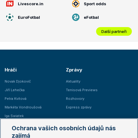
Livescore.in
Sport odds
EuroFotbal
eFotbal
Další partneři
Hráči
Zprávy
Novak Djokovič
Aktuality
Jiří Lehečka
Tenisová Previews
Petra Kvitová
Rozhovory
Markéta Vondroušová
Express zprávy
Iga Swiatek
Marie Bouzková
Ochrana vašich osobních údajů nás
Žebříčky
Kalendář turnajů
zajímá