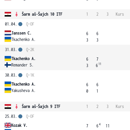
Šarm aš-Šajch 10 ITF
1
2
3
Kurs
01.04.
Q-OF
Janssen C.
6
6
Tkachenko A.
3
3
31.03.
Q-2K
Tkachenko A.
6
7
11
Remander S.
3
6
30.03.
Q-1K
Tkachenko A.
6
6
Yakusheva A.
0
1
Šarm aš-Šajch 9 ITF
1
2
3
Kurs
25.03.
Q-OF
4
Kozak V.
7
6
11