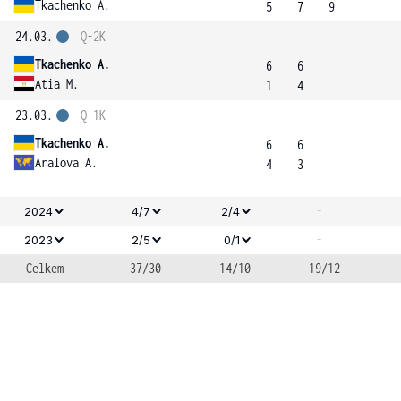
Tkachenko A.
5
7
9
24.03.
Q-2K
Tkachenko A.
6
6
Atia M.
1
4
23.03.
Q-1K
Tkachenko A.
6
6
Aralova A.
4
3
-
2024
4/7
2/4
-
2023
2/5
0/1
Celkem
37/30
14/10
19/12