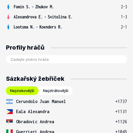
Fomin S.
-
Zhukov M.
2-3
Alexandrova E.
-
Svitolina E.
1-3
Lootsma N.
-
Koenders R.
2-1
Profily hráčů
Sázkařský žebříček
Nejziskovější
Nejztrátovější
Cerundolo Juan Manuel
+1737
Eala Alexandra
+1131
Obradovic Andrea
+1126
Guerrieri Andrea
+1045