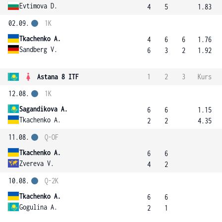
Evtimova D.
4
5
1.83
02.09.
1K
Tkachenko A.
4
6
6
1.76
Sandberg V.
6
3
2
1.92
Astana 8 ITF
1
2
3
Kurs
12.08.
1K
Sagandikova A.
6
6
1.15
Tkachenko A.
2
2
4.35
11.08.
Q-OF
Tkachenko A.
6
6
Zvereva V.
4
2
10.08.
Q-2K
Tkachenko A.
6
6
Gogulina A.
2
1