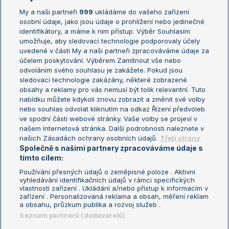
My a naši partneři
999
ukládáme do vašeho zařízení
Žebříček ATP (muži)
Australian Open
osobní údaje, jako jsou údaje o prohlížení nebo jedinečné
Žebříček WTA (ženy)
French Open
identifikátory, a máme k nim přístup. Výběr Souhlasím
umožňuje, aby sledovací technologie podporovaly účely
Sázkařský žebříček
Wimbledon
uvedené v části My a naši partneři zpracováváme údaje za
US Open
účelem poskytování. Výběrem Zamítnout vše nebo
odvoláním svého souhlasu je zakážete. Pokud jsou
Turnaj mistrů
sledovací technologie zakázány, některé zobrazené
Turnaj mistryň
obsahy a reklamy pro vás nemusí být tolik relevantní. Tuto
Aktualní trendy
nabídku můžete kdykoli znovu zobrazit a změnit své volby
nebo souhlas odvolat kliknutím na odkaz Řízení předvoleb
ve spodní části webové stránky. Vaše volby se projeví v
Fotbalové přestupy
našem Internetová stránka. Další podrobnosti naleznete v
Livesport Daily
našich Zásadách ochrany osobních údajů.
Třetí strany
Společně s našimi partnery zpracováváme údaje s
LS Prague Open
tímto cílem:
Používání přesných údajů o zeměpisné poloze . Aktivní
vyhledávání identifikačních údajů v rámci specifických
vlastností zařízení . Ukládání a/nebo přístup k informacím v
Podmínky užití
Nastavení soukromí
zařízení . Personalizovaná reklama a obsah, měření reklam
GDPR a žurnalistika
Reklama
a obsahu, průzkum publika a rozvoj služeb .
Informace o zpracování osobních
Kontakt
Seznam partnerů (dodavatelů)
údajů
Tiráž