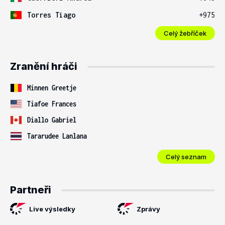
Torres Tiago
+975
Celý žebříček
Zranění hráči
Minnen Greetje
Tiafoe Frances
Diallo Gabriel
Tararudee Lanlana
Celý seznam
Partneři
Live výsledky
Zprávy