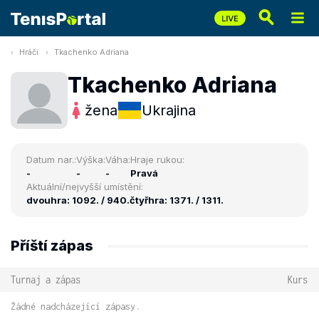
Hráči
Tkachenko Adriana
Tkachenko Adriana
žena
Ukrajina
Datum nar.:
Výška:
Váha:
Hraje rukou:
-
-
-
Pravá
Aktuální/nejvyšší umístění:
dvouhra: 1092. / 940.
čtyřhra: 1371. / 1311.
Příští zápas
Turnaj a zápas
Kurs
Žádné nadcházející zápasy.