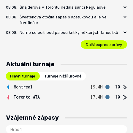
08.08.
Šnajderová v Torontu nedala šanci Pegulaové
08.08.
Šwiateková otočila zápas s Kosťukovou a je ve
čtvrtfinále
08.08.
Norrie se ocitl pod palbou kritiky některých fanoušků
Další expres zprávy
Aktuální turnaje
Hlavní turnaje
Turnaje nižší úrovně
Montreal
$9.4M
10
Toronto WTA
$7.4M
10
Vzájemné zápasy