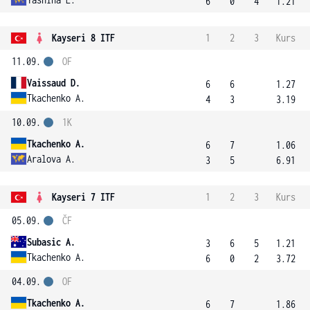
6
0
4
1.21
Kayseri 8 ITF
1
2
3
Kurs
11.09.
OF
Vaissaud D.
6
6
1.27
Tkachenko A.
4
3
3.19
10.09.
1K
Tkachenko A.
6
7
1.06
Aralova A.
3
5
6.91
Kayseri 7 ITF
1
2
3
Kurs
05.09.
ČF
Subasic A.
3
6
5
1.21
Tkachenko A.
6
0
2
3.72
04.09.
OF
Tkachenko A.
6
7
1.86