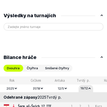
Výsledky na turnajích
Bilance hráče
Dvouhra
Čtyřhra
Smíšené čtyřhry
Rok
Celkem
Antuka
Tvrdý p.
H
19/12
2025
31/18
12/5
Odehrané zápasy
2025
Tvrdý p.
Šarm aš-Šajch 17 ITF
1
2
3
Kurs