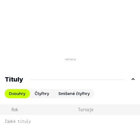
Tituly
Dvouhry
Čtyřhry
Smíšené čtyřhry
Rok
Turnaje
Žádné tituly