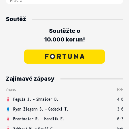
Soutěž
Soutěžte o
10.000 korun!
Zajímavé zápasy
Zápas
H2H
Pegula J.
-
Shnaider D.
4-0
Ryan Ziegann S.
-
Gadecki T.
3-0
Brantmeier R.
-
Mandlik E.
0-3
Sakkari M.
-
Gauff C.
5-6