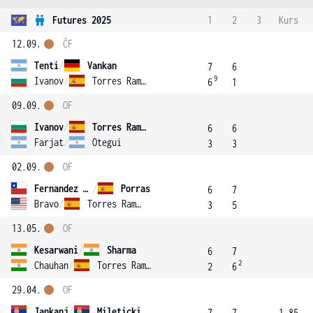
Futures 2025
1
2
3
Kurs
12.09.
ČF
Tenti
/
Vankan
7
6
9
Ivanov
/
Torres Ramis
6
1
09.09.
OF
Ivanov
/
Torres Ramis
6
6
Farjat
/
Otegui
3
3
02.09.
OF
Fernandez Flores
/
Porras
6
7
Bravo
/
Torres Ramis
3
5
13.05.
OF
Kesarwani
/
Sharma
6
7
2
Chauhan
/
Torres Ramis
2
6
29.04.
OF
Jankanj
/
Mileticki
7
7
1.85