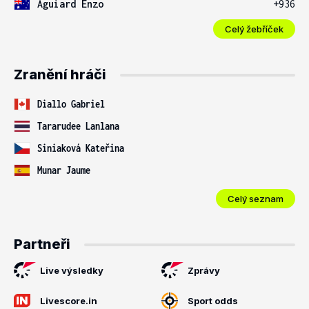
Aguiard Enzo
+936
Celý žebříček
Zranění hráči
Diallo Gabriel
Tararudee Lanlana
Siniaková Kateřina
Munar Jaume
Celý seznam
Partneři
Live výsledky
Zprávy
Livescore.in
Sport odds