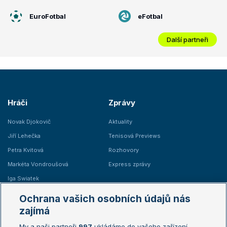
EuroFotbal
eFotbal
Další partneři
Hráči
Zprávy
Novak Djokovič
Aktuality
Jiří Lehečka
Tenisová Previews
Petra Kvitová
Rozhovory
Markéta Vondroušová
Express zprávy
Iga Swiatek
Marie Bouzková
Ochrana vašich osobních údajů nás
Žebříčky
Kalendář turnajů
zajímá
My a naši partneři
997
ukládáme do vašeho zařízení