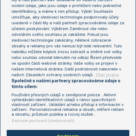
Žebříček ATP (muži)
Australian Open
osobní údaje, jako jsou údaje o prohlížení nebo jedinečné
Žebříček WTA (ženy)
French Open
identifikátory, a máme k nim přístup. Výběr Souhlasím
umožňuje, aby sledovací technologie podporovaly účely
Sázkařský žebříček
Wimbledon
uvedené v části My a naši partneři zpracováváme údaje za
US Open
účelem poskytování. Výběrem Zamítnout vše nebo
odvoláním svého souhlasu je zakážete. Pokud jsou
Turnaj mistrů
sledovací technologie zakázány, některé zobrazené
Turnaj mistryň
obsahy a reklamy pro vás nemusí být tolik relevantní. Tuto
Aktualní trendy
nabídku můžete kdykoli znovu zobrazit a změnit své volby
nebo souhlas odvolat kliknutím na odkaz Řízení předvoleb
ve spodní části webové stránky. Vaše volby se projeví v
Fotbalové přestupy
našem Internetová stránka. Další podrobnosti naleznete v
Livesport Daily
našich Zásadách ochrany osobních údajů.
Třetí strany
Společně s našimi partnery zpracováváme údaje s
LS Prague Open
tímto cílem:
Používání přesných údajů o zeměpisné poloze . Aktivní
vyhledávání identifikačních údajů v rámci specifických
vlastností zařízení . Ukládání a/nebo přístup k informacím v
Podmínky užití
Nastavení soukromí
zařízení . Personalizovaná reklama a obsah, měření reklam
GDPR a žurnalistika
Reklama
a obsahu, průzkum publika a rozvoj služeb .
Informace o zpracování osobních
Kontakt
Seznam partnerů (dodavatelů)
údajů
Tiráž