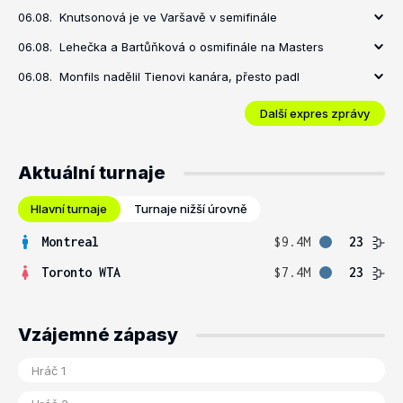
06.08.
Knutsonová je ve Varšavě v semifinále
06.08.
Lehečka a Bartůňková o osmifinále na Masters
06.08.
Monfils nadělil Tienovi kanára, přesto padl
Další expres zprávy
Aktuální turnaje
Hlavní turnaje
Turnaje nižší úrovně
Montreal
$9.4M
23
Toronto WTA
$7.4M
23
Vzájemné zápasy