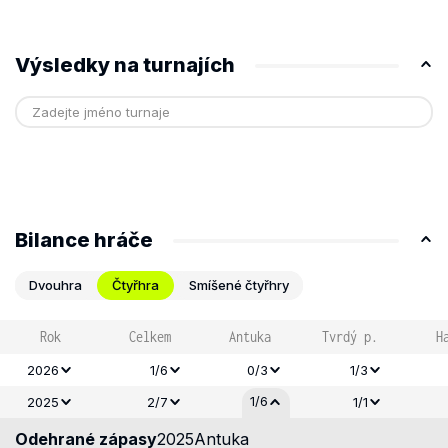
Výsledky na turnajích
Bilance hráče
Dvouhra
Čtyřhra
Smíšené čtyřhry
Rok
Celkem
Antuka
Tvrdý p.
H
2026
1/6
0/3
1/3
1/6
2025
2/7
1/1
Odehrané zápasy
2025
Antuka