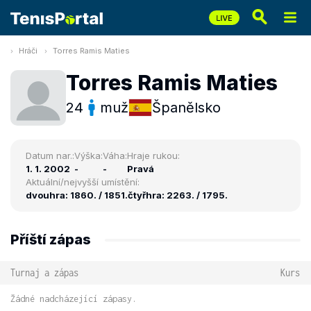
Hráči
Torres Ramis Maties
Torres Ramis Maties
24
muž
Španělsko
Datum nar.:
Výška:
Váha:
Hraje rukou:
1. 1. 2002
-
-
Pravá
Aktuální/nejvyšší umístění:
dvouhra: 1860. / 1851.
čtyřhra: 2263. / 1795.
Příští zápas
Turnaj a zápas
Kurs
Žádné nadcházející zápasy.