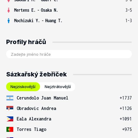
Mertens E.
-
Osaka N.
3-5
Mochizuki Y.
-
Huang T.
1-3
Profily hráčů
Sázkařský žebříček
Nejziskovější
Nejztrátovější
Cerundolo Juan Manuel
+1737
Obradovic Andrea
+1126
Eala Alexandra
+1091
Torres Tiago
+975