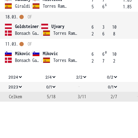
6
Giraldi
/
Torres Ramis
5
6
1.85
18.03.
OF
Goldsteiner
/
Ujvary
6
3
10
Bonsach Ganley
/
Torres Ramis
2
6
8
11.03.
OF
0
Mikovic
/
Mikovic
6
6
10
Bonsach Ganley
/
Torres Ramis
2
7
2
2024
2/4
2/2
0/2
-
2023
0/1
0/1
Celkem
5/18
3/11
2/7