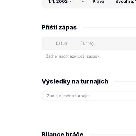
1. 1. 2002
-
-
Pravá
dvouhra: 1
Příští zápas
Datum
Turnaj
Žádné nadcházející zápasy.
Výsledky na turnajích
Bilance hráče