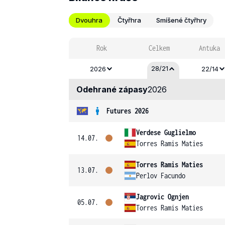
Dvouhra
Čtyřhra
Smíšené čtyřhry
Rok
Celkem
Antuka
28/21
2026
22/14
Odehrané zápasy
2026
Futures 2026
Verdese Guglielmo
14.07.
Torres Ramis Maties
Torres Ramis Maties
13.07.
Perlov Facundo
Jagrovic Ognjen
05.07.
Torres Ramis Maties