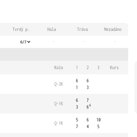
Tvrdý p.
Hala
Tráva
Nezadáno
-
-
-
6/7
Kolo
1
2
3
Kurs
6
6
Q-2K
1
3
6
7
Q-1K
6
3
6
5
6
10
Q-1K
7
4
5