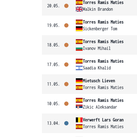
Torres Ramis Maties
20.05.
Walkin Brandon
Torres Ramis Maties
19.05.
Sickenberger Tom
Torres Ramis Maties
18.05.
Ivanov Mihail
Torres Ramis Maties
17.05.
Saadia Khalid
Mietusch Lieven
11.05.
Torres Ramis Maties
Torres Ramis Maties
10.05.
Zikic Aleksandar
Verwerft Lars Goran
13.04.
Torres Ramis Maties