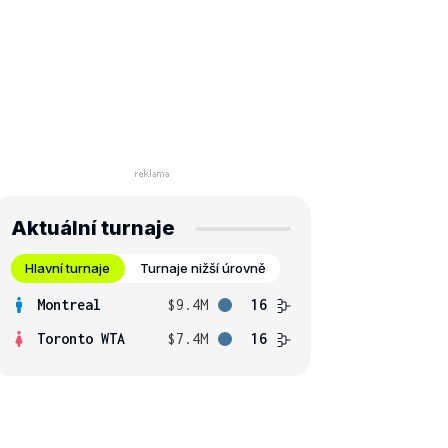
Aktuální turnaje
Hlavní turnaje
Turnaje nižší úrovně
Montreal
$9.4M
16
Toronto WTA
$7.4M
16