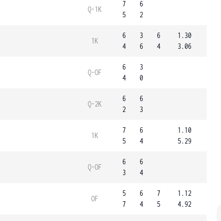
7
6
Q-1K
5
2
6
3
6
1.30
1K
4
6
4
3.06
6
3
Q-OF
4
0
6
6
Q-2K
2
3
7
6
1.10
1K
5
4
5.29
6
6
Q-OF
3
4
5
6
7
1.12
OF
7
4
5
4.92