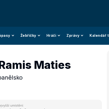
ápasy
Žebříčky
Hráči
Zprávy
Kalendář t
 Ramis Maties
panělsko
jvyšší umístění: