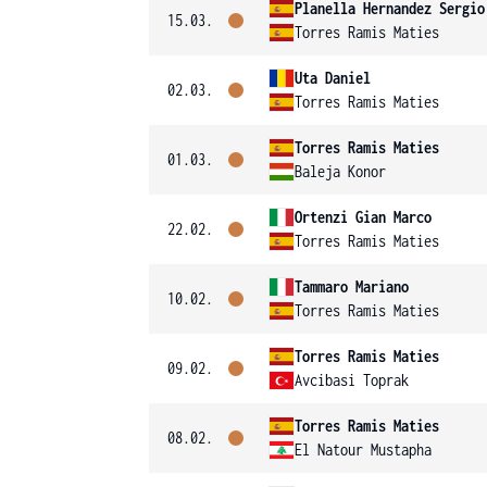
Planella Hernandez Sergio
15.03.
Torres Ramis Maties
Uta Daniel
02.03.
Torres Ramis Maties
Torres Ramis Maties
01.03.
Baleja Konor
Ortenzi Gian Marco
22.02.
Torres Ramis Maties
Tammaro Mariano
10.02.
Torres Ramis Maties
Torres Ramis Maties
09.02.
Avcibasi Toprak
Torres Ramis Maties
08.02.
El Natour Mustapha