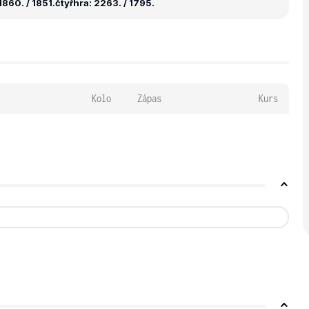
860. / 1851.
čtyřhra: 2263. / 1795.
Kolo
Zápas
Kurs