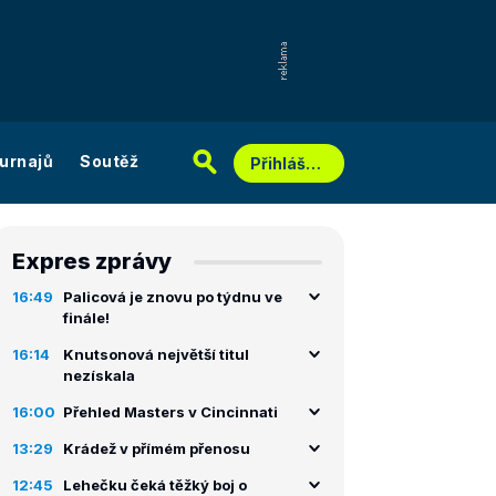
urnajů
Soutěž
Přihlášení
Expres zprávy
16:49
Palicová je znovu po týdnu ve
finále!
16:14
Knutsonová největší titul
nezískala
16:00
Přehled Masters v Cincinnati
13:29
Krádež v přímém přenosu
12:45
Lehečku čeká těžký boj o