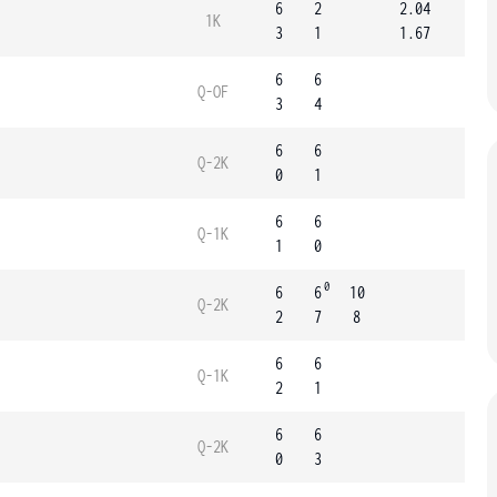
6
2
2.04
1K
3
1
1.67
6
6
Q-OF
3
4
6
6
Q-2K
0
1
6
6
Q-1K
1
0
0
6
6
10
Q-2K
2
7
8
6
6
Q-1K
2
1
6
6
Q-2K
0
3