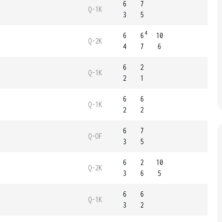
6
7
Q-1K
3
5
4
6
6
10
Q-2K
4
7
6
6
2
Q-1K
2
1
6
6
Q-1K
2
2
6
7
Q-OF
3
5
6
2
10
Q-2K
3
6
5
6
6
Q-1K
3
2