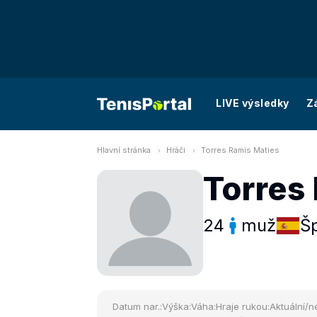
LIVE výsledky
Z
Hlavní stránka
Hráči
Torres Ramis Maties
Torres
24
muž
Š
Datum nar.:
Výška:
Váha:
Hraje rukou:
Aktuální/ne