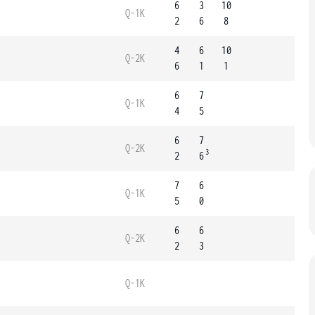
6
3
10
Q-1K
2
6
8
4
6
10
Q-2K
6
1
1
6
7
Q-1K
4
5
6
7
Q-2K
3
2
6
7
6
Q-1K
5
0
6
6
Q-2K
2
3
Q-1K