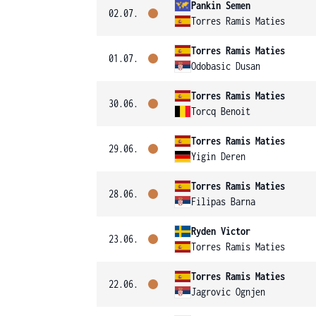
Pankin Semen
02.07.
Torres Ramis Maties
Torres Ramis Maties
01.07.
Odobasic Dusan
Torres Ramis Maties
30.06.
Torcq Benoit
Torres Ramis Maties
29.06.
Yigin Deren
Torres Ramis Maties
28.06.
Filipas Barna
Ryden Victor
23.06.
Torres Ramis Maties
Torres Ramis Maties
22.06.
Jagrovic Ognjen