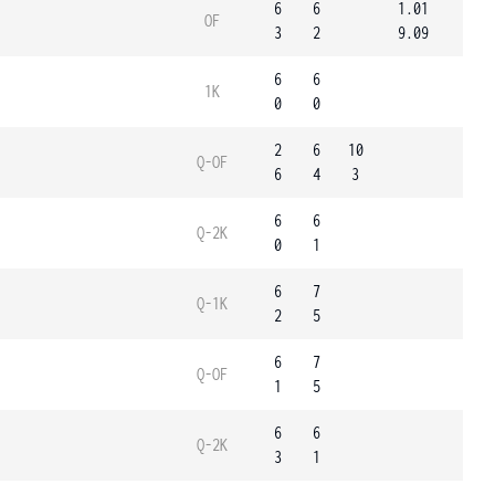
6
6
1.01
OF
3
2
9.09
6
6
1K
0
0
2
6
10
Q-OF
6
4
3
6
6
Q-2K
0
1
6
7
Q-1K
2
5
6
7
Q-OF
1
5
6
6
Q-2K
3
1