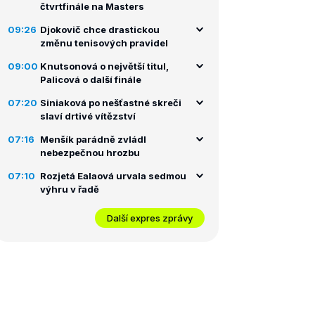
čtvrtfinále na Masters
09:26
Djokovič chce drastickou
změnu tenisových pravidel
09:00
Knutsonová o největší titul,
Palicová o další finále
07:20
Siniaková po nešťastné skreči
slaví drtivé vítězství
07:16
Menšík parádně zvládl
nebezpečnou hrozbu
07:10
Rozjetá Ealaová urvala sedmou
výhru v řadě
Další expres zprávy