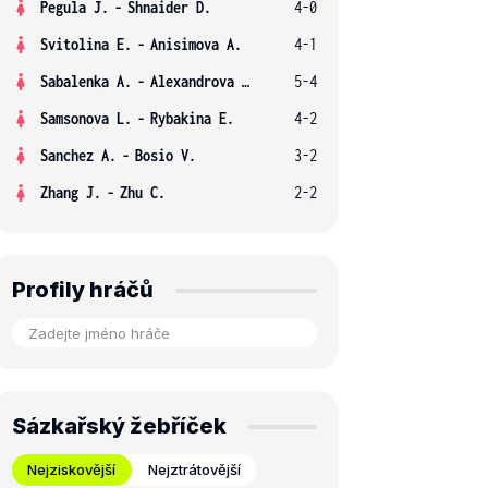
Pegula J.
-
Shnaider D.
4-0
Svitolina E.
-
Anisimova A.
4-1
Sabalenka A.
-
Alexandrova E.
5-4
Samsonova L.
-
Rybakina E.
4-2
Sanchez A.
-
Bosio V.
3-2
Zhang J.
-
Zhu C.
2-2
Profily hráčů
Sázkařský žebříček
Nejziskovější
Nejztrátovější