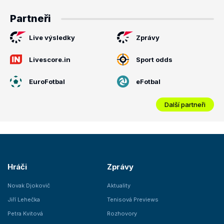
Partneři
Live výsledky
Zprávy
Livescore.in
Sport odds
EuroFotbal
eFotbal
Další partneři
Hráči
Zprávy
Novak Djokovič
Aktuality
Jiří Lehečka
Tenisová Previews
Petra Kvitová
Rozhovory