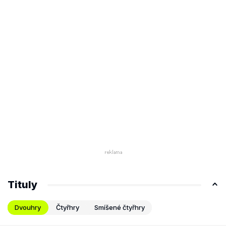
Tituly
Dvouhry
Čtyřhry
Smíšené čtyřhry