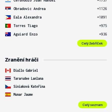
Cerundolo Juan Manuel
+1737
Obradovic Andrea
+1126
Eala Alexandra
+1091
Torres Tiago
+975
Aguiard Enzo
+936
Celý žebříček
Zranění hráči
Diallo Gabriel
Tararudee Lanlana
Siniaková Kateřina
Munar Jaume
Celý seznam