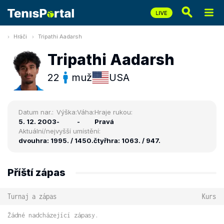
Hráči
Tripathi Aadarsh
Tripathi Aadarsh
22
muž
USA
Datum nar.:
Výška:
Váha:
Hraje rukou:
5. 12. 2003
-
-
Pravá
Aktuální/nejvyšší umístění:
dvouhra: 1995. / 1450.
čtyřhra: 1063. / 947.
Příští zápas
Turnaj a zápas
Kurs
Žádné nadcházející zápasy.