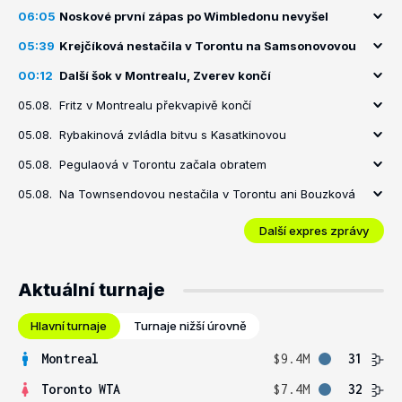
06:05
Noskové první zápas po Wimbledonu nevyšel
05:39
Krejčíková nestačila v Torontu na Samsonovovou
00:12
Další šok v Montrealu, Zverev končí
05.08.
Fritz v Montrealu překvapivě končí
05.08.
Rybakinová zvládla bitvu s Kasatkinovou
05.08.
Pegulaová v Torontu začala obratem
05.08.
Na Townsendovou nestačila v Torontu ani Bouzková
Další expres zprávy
Aktuální turnaje
Hlavní turnaje
Turnaje nižší úrovně
Montreal
$9.4M
31
Toronto WTA
$7.4M
32