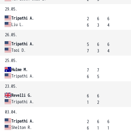
29.05.
Tripathi A.
2
6
6
Liu L.
6
3
4
26.05.
Tripathi A.
5
6
6
Tsoi D.
7
3
4
25.05.
Hulme M.
7
7
Tripathi A.
6
5
23.05.
Revelli G.
6
6
Tripathi A.
1
2
03.04.
Tripathi A.
2
6
6
Shelton R.
6
1
1