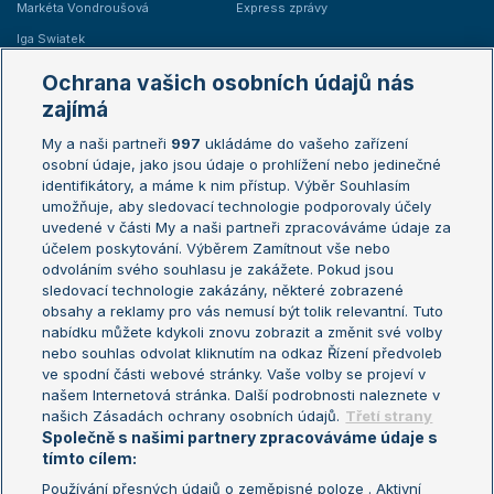
Markéta Vondroušová
Express zprávy
Iga Swiatek
Marie Bouzková
Ochrana vašich osobních údajů nás
Žebříčky
Kalendář turnajů
zajímá
My a naši partneři
997
ukládáme do vašeho zařízení
Žebříček ATP (muži)
Australian Open
osobní údaje, jako jsou údaje o prohlížení nebo jedinečné
Žebříček WTA (ženy)
French Open
identifikátory, a máme k nim přístup. Výběr Souhlasím
umožňuje, aby sledovací technologie podporovaly účely
Sázkařský žebříček
Wimbledon
uvedené v části My a naši partneři zpracováváme údaje za
US Open
účelem poskytování. Výběrem Zamítnout vše nebo
odvoláním svého souhlasu je zakážete. Pokud jsou
Turnaj mistrů
sledovací technologie zakázány, některé zobrazené
Turnaj mistryň
obsahy a reklamy pro vás nemusí být tolik relevantní. Tuto
Aktualní trendy
nabídku můžete kdykoli znovu zobrazit a změnit své volby
nebo souhlas odvolat kliknutím na odkaz Řízení předvoleb
ve spodní části webové stránky. Vaše volby se projeví v
Fotbalové přestupy
našem Internetová stránka. Další podrobnosti naleznete v
Livesport Daily
našich Zásadách ochrany osobních údajů.
Třetí strany
Společně s našimi partnery zpracováváme údaje s
LS Prague Open
tímto cílem:
Používání přesných údajů o zeměpisné poloze . Aktivní