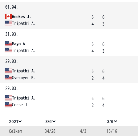
01.04.
Weekes J.
6
6
Tripathi A.
4
3
31.03.
Mayo A.
6
6
Tripathi A.
4
3
29.03.
Tripathi A.
6
6
Overmyer K.
2
4
29.03.
Tripathi A.
6
6
Corse J.
2
4
-
2021
3/6
3/6
Celkem
34/28
4/3
16/16