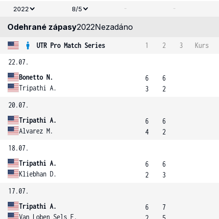
-
-
2022
8/5
Odehrané zápasy
2022
Nezadáno
UTR Pro Match Series
1
2
3
Kurs
22.07.
Bonetto N.
6
6
Tripathi A.
3
2
20.07.
Tripathi A.
6
6
Alvarez M.
4
2
18.07.
Tripathi A.
6
6
Kliebhan D.
2
3
17.07.
Tripathi A.
6
7
Van Loben Sels E.
2
5