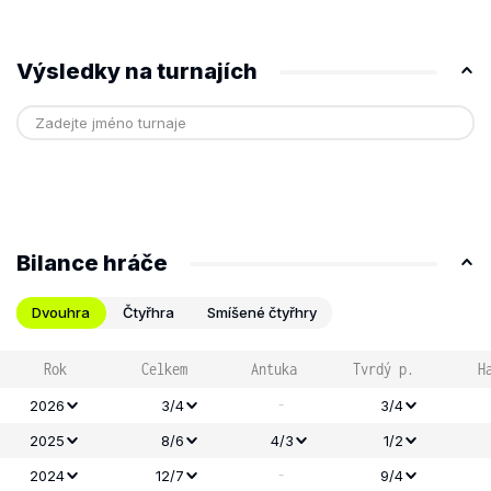
Výsledky na turnajích
Bilance hráče
Dvouhra
Čtyřhra
Smíšené čtyřhry
Rok
Celkem
Antuka
Tvrdý p.
H
-
2026
3/4
3/4
2025
8/6
4/3
1/2
-
2024
12/7
9/4