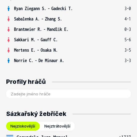
Ryan Ziegann S.
-
Gadecki T.
3-0
Sabalenka A.
-
Zhang S.
4-1
Brantmeier R.
-
Mandlik E.
0-3
Sakkari M.
-
Gauff C.
5-6
Mertens E.
-
Osaka N.
3-5
Norrie C.
-
De Minaur A.
3-3
Profily hráčů
Sázkařský žebříček
Nejziskovější
Nejztrátovější