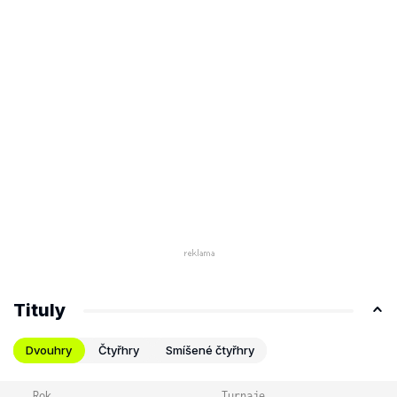
Tituly
Dvouhry
Čtyřhry
Smíšené čtyřhry
Rok
Turnaje