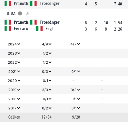
Prinoth
/
Troebinger
4
5
7.40
18.02.
OF
Prinoth
/
Troebinger
6
2
10
1.54
Ferrarolli
/
Figl
3
6
8
2.26
-
2024
4/9
4/7
-
-
2023
1/2
-
-
2022
1/2
-
2021
0/3
0/1
-
-
2020
0/1
-
2019
3/3
3/3
-
2018
0/1
0/1
-
2017
0/2
0/1
Celkem
12/34
9/20
-