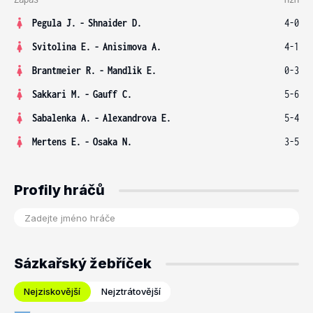
Pegula J.
-
Shnaider D.
4-0
Svitolina E.
-
Anisimova A.
4-1
Brantmeier R.
-
Mandlik E.
0-3
Sakkari M.
-
Gauff C.
5-6
Sabalenka A.
-
Alexandrova E.
5-4
Mertens E.
-
Osaka N.
3-5
Profily hráčů
Sázkařský žebříček
Nejziskovější
Nejztrátovější