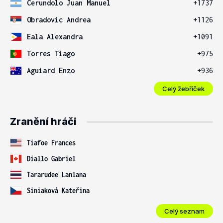
Cerundolo Juan Manuel
+1737
Obradovic Andrea
+1126
Eala Alexandra
+1091
Torres Tiago
+975
Aguiard Enzo
+936
Celý žebříček
Zranění hráči
Tiafoe Frances
Diallo Gabriel
Tararudee Lanlana
Siniaková Kateřina
Celý seznam