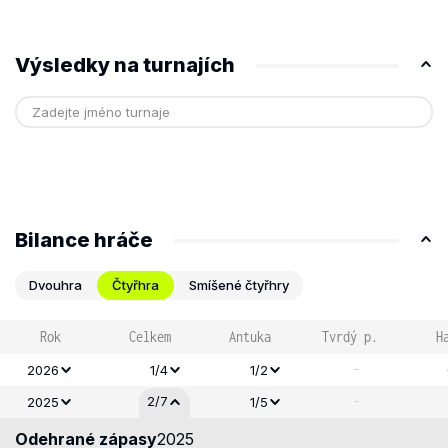
Výsledky na turnajích
Bilance hráče
Dvouhra
Čtyřhra
Smíšené čtyřhry
Rok
Celkem
Antuka
Tvrdý p.
H
-
2026
1/4
1/2
-
2/7
2025
1/5
Odehrané zápasy
2025