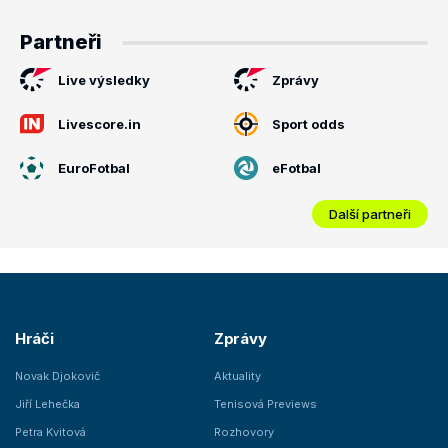
Partneři
Live výsledky
Zprávy
Livescore.in
Sport odds
EuroFotbal
eFotbal
Další partneři
Hráči
Zprávy
Novak Djokovič
Aktuality
Jiří Lehečka
Tenisová Previews
Petra Kvitová
Rozhovory