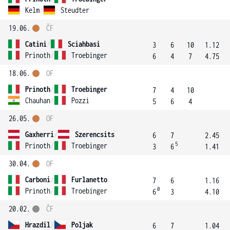
Kelm
/
Steudter
19.06.
ČF
Catini
/
Sciahbasi
3
6
10
1.12
Prinoth
/
Troebinger
6
4
7
4.75
18.06.
OF
Prinoth
/
Troebinger
7
4
10
Chauhan
/
Pozzi
5
6
4
26.05.
OF
Gaxherri
/
Szerencsits
6
7
2.45
5
Prinoth
/
Troebinger
3
6
1.41
30.04.
OF
Carboni
/
Furlanetto
7
6
1.16
0
Prinoth
/
Troebinger
6
3
4.10
20.02.
ČF
Hrazdil
/
Poljak
6
7
1.04