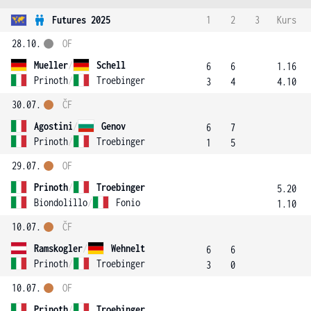
Futures 2025
1
2
3
Kurs
28.10.
OF
Mueller
/
Schell
6
6
1.16
Prinoth
/
Troebinger
3
4
4.10
30.07.
ČF
Agostini
/
Genov
6
7
Prinoth
/
Troebinger
1
5
29.07.
OF
Prinoth
/
Troebinger
5.20
Biondolillo
/
Fonio
1.10
10.07.
ČF
Ramskogler
/
Wehnelt
6
6
Prinoth
/
Troebinger
3
0
10.07.
OF
Prinoth
/
Troebinger