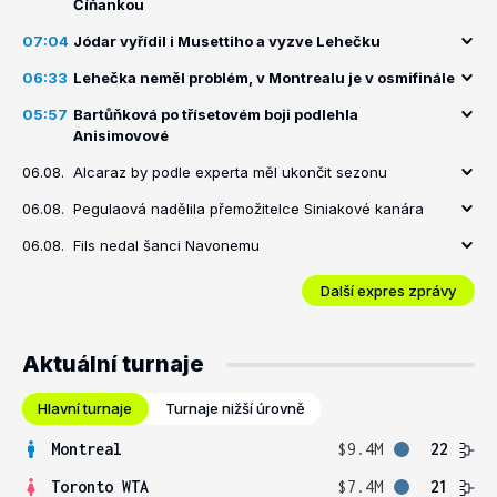
Číňankou
07:04
Jódar vyřídil i Musettiho a vyzve Lehečku
06:33
Lehečka neměl problém, v Montrealu je v osmifinále
05:57
Bartůňková po třísetovém boji podlehla
Anisimovové
06.08.
Alcaraz by podle experta měl ukončit sezonu
06.08.
Pegulaová nadělila přemožitelce Siniakové kanára
06.08.
Fils nedal šanci Navonemu
Další expres zprávy
Aktuální turnaje
Hlavní turnaje
Turnaje nižší úrovně
Montreal
$9.4M
22
Toronto WTA
$7.4M
21