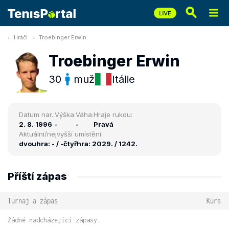
Hráči
Troebinger Erwin
Troebinger Erwin
30
muž
Itálie
Datum nar.:
Výška:
Váha:
Hraje rukou:
2. 8. 1996
-
-
Pravá
Aktuální/nejvyšší umístění:
dvouhra: - / -
čtyřhra: 2029. / 1242.
Příští zápas
Turnaj a zápas
Kurs
Žádné nadcházející zápasy.