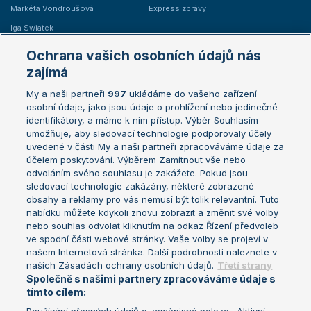
Markéta Vondroušová
Express zprávy
Iga Swiatek
Marie Bouzková
Ochrana vašich osobních údajů nás
Žebříčky
Kalendář turnajů
zajímá
My a naši partneři
997
ukládáme do vašeho zařízení
Žebříček ATP (muži)
Australian Open
osobní údaje, jako jsou údaje o prohlížení nebo jedinečné
Žebříček WTA (ženy)
French Open
identifikátory, a máme k nim přístup. Výběr Souhlasím
umožňuje, aby sledovací technologie podporovaly účely
Sázkařský žebříček
Wimbledon
uvedené v části My a naši partneři zpracováváme údaje za
US Open
účelem poskytování. Výběrem Zamítnout vše nebo
odvoláním svého souhlasu je zakážete. Pokud jsou
Turnaj mistrů
sledovací technologie zakázány, některé zobrazené
Turnaj mistryň
obsahy a reklamy pro vás nemusí být tolik relevantní. Tuto
Aktualní trendy
nabídku můžete kdykoli znovu zobrazit a změnit své volby
nebo souhlas odvolat kliknutím na odkaz Řízení předvoleb
ve spodní části webové stránky. Vaše volby se projeví v
Fotbalové přestupy
našem Internetová stránka. Další podrobnosti naleznete v
Livesport Daily
našich Zásadách ochrany osobních údajů.
Třetí strany
Společně s našimi partnery zpracováváme údaje s
LS Prague Open
tímto cílem: