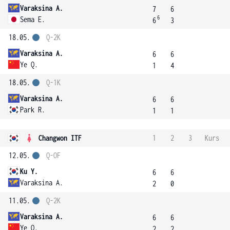
Varaksina A.
7
6
6
Sema E.
6
3
18.05.
Q-2K
Varaksina A.
6
6
Ye Q.
1
4
18.05.
Q-1K
Varaksina A.
6
6
Park R.
1
1
Changwon ITF
1
2
3
Kurs
12.05.
Q-OF
Ku Y.
6
6
Varaksina A.
2
0
11.05.
Q-2K
Varaksina A.
6
6
Ye Q.
2
2