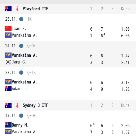
Playford ITF
1
2
3
Kurs
25.11.
1K
Tian F.
6
7
1.08
4
Varaksina A.
1
6
6.06
24.11.
Q-OF
Varaksina A.
6
6
1.47
Jang G.
3
3
2.41
23.11.
Q-1K
Varaksina A.
6
6
3.13
Adams J.
4
0
1.28
Sydney 3 ITF
1
2
3
Kurs
17.11.
Q-OF
6
Barry M.
6
6
6
2.05
Varaksina A.
7
3
2
1.67