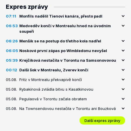
Expres zprávy
07:11
Monfils nadělil Tienovi kanára, přesto padl
06:53
Medveděv končí v Montrealu hned na úvodním
soupeři
06:26
Menšík se na postup do třetího kola nadřel
06:05
Noskové první zápas po Wimbledonu nevyšel
05:39
Krejčíková nestačila v Torontu na Samsonovovou
00:12
Další šok v Montrealu, Zverev končí
05.08.
Fritz v Montrealu překvapivě končí
05.08.
Rybakinová zvládla bitvu s Kasatkinovou
05.08.
Pegulaová v Torontu začala obratem
05.08.
Na Townsendovou nestačila v Torontu ani Bouzková
Další expres zprávy