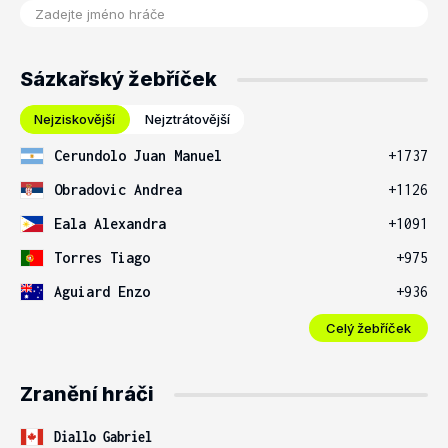
Sázkařský žebříček
Nejziskovější
Nejztrátovější
Cerundolo Juan Manuel
+1737
Obradovic Andrea
+1126
Eala Alexandra
+1091
Torres Tiago
+975
Aguiard Enzo
+936
Celý žebříček
Zranění hráči
Diallo Gabriel