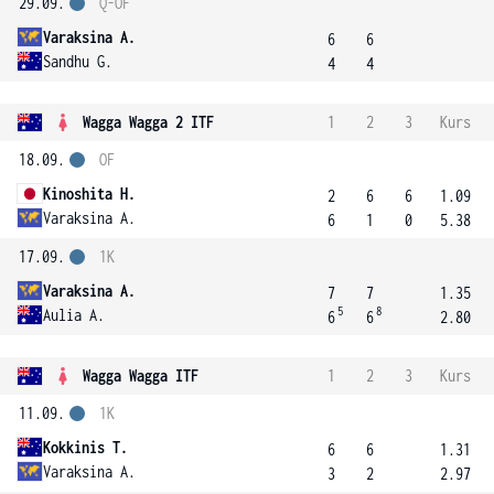
29.09.
Q-OF
Varaksina A.
6
6
Sandhu G.
4
4
Wagga Wagga 2 ITF
1
2
3
Kurs
18.09.
OF
Kinoshita H.
2
6
6
1.09
Varaksina A.
6
1
0
5.38
17.09.
1K
Varaksina A.
7
7
1.35
5
8
Aulia A.
6
6
2.80
Wagga Wagga ITF
1
2
3
Kurs
11.09.
1K
Kokkinis T.
6
6
1.31
Varaksina A.
3
2
2.97