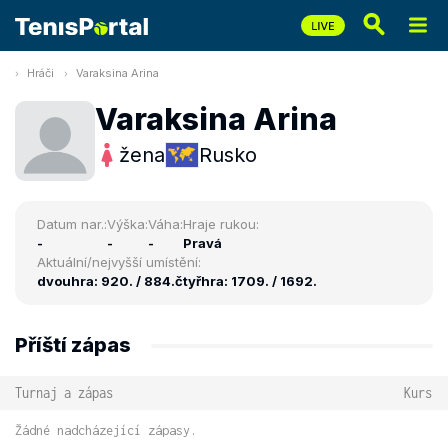
Hráči
Varaksina Arina
Varaksina Arina
žena
Rusko
Datum nar.:
Výška:
Váha:
Hraje rukou:
-
-
-
Pravá
Aktuální/nejvyšší umístění:
dvouhra: 920. / 884.
čtyřhra: 1709. / 1692.
Příští zápas
Turnaj a zápas
Kurs
Žádné nadcházející zápasy.