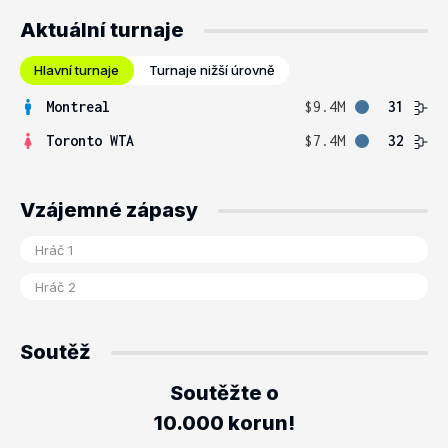
Aktuální turnaje
Hlavní turnaje
Turnaje nižší úrovně
Montreal
$9.4M
31
Toronto WTA
$7.4M
32
Vzájemné zápasy
Soutěž
Soutěžte o
10.000 korun!