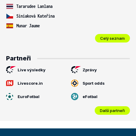
Tararudee Lanlana
Siniaková Kateřina
Munar Jaume
Celý seznam
Partneři
Live výsledky
Zprávy
Livescore.in
Sport odds
EuroFotbal
eFotbal
Další partneři