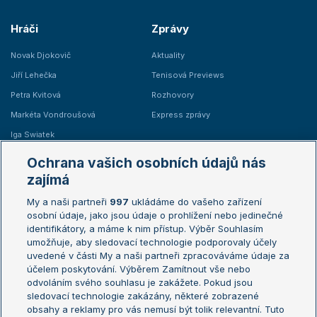
Hráči
Zprávy
Novak Djokovič
Aktuality
Jiří Lehečka
Tenisová Previews
Petra Kvitová
Rozhovory
Markéta Vondroušová
Express zprávy
Iga Swiatek
Marie Bouzková
Ochrana vašich osobních údajů nás
Žebříčky
Kalendář turnajů
zajímá
My a naši partneři
997
ukládáme do vašeho zařízení
Žebříček ATP (muži)
Australian Open
osobní údaje, jako jsou údaje o prohlížení nebo jedinečné
Žebříček WTA (ženy)
French Open
identifikátory, a máme k nim přístup. Výběr Souhlasím
umožňuje, aby sledovací technologie podporovaly účely
Sázkařský žebříček
Wimbledon
uvedené v části My a naši partneři zpracováváme údaje za
US Open
účelem poskytování. Výběrem Zamítnout vše nebo
odvoláním svého souhlasu je zakážete. Pokud jsou
Turnaj mistrů
sledovací technologie zakázány, některé zobrazené
Turnaj mistryň
obsahy a reklamy pro vás nemusí být tolik relevantní. Tuto