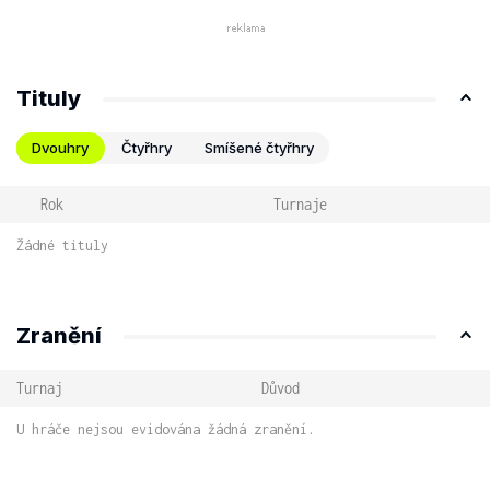
Tituly
Dvouhry
Čtyřhry
Smíšené čtyřhry
Rok
Turnaje
Žádné tituly
Zranění
Turnaj
Důvod
U hráče nejsou evidována žádná zranění.