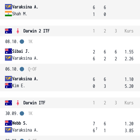
Varaksina A.
6
6
Shah M.
1
0
Darwin 2 ITF
1
2
3
Kurs
08.10.
1K
Sibai J.
2
6
6
1.55
Varaksina A.
6
2
2
2.26
06.10.
Q-OF
Varaksina A.
6
6
1.10
Kim E.
0
3
5.20
Darwin ITF
1
2
3
Kurs
30.09.
1K
Webb S.
7
6
1.20
7
Varaksina A.
6
1
3.85