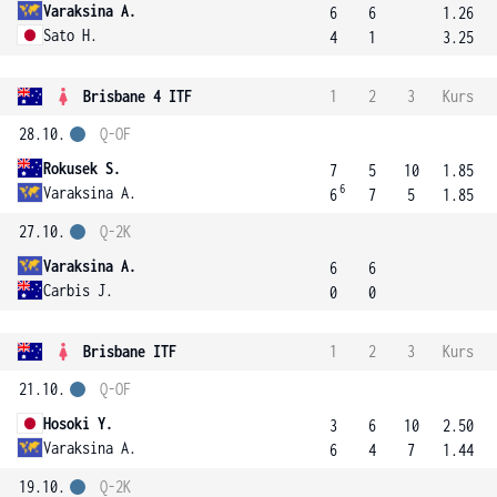
Varaksina A.
6
6
1.26
Sato H.
4
1
3.25
Brisbane 4 ITF
1
2
3
Kurs
28.10.
Q-OF
Rokusek S.
7
5
10
1.85
6
Varaksina A.
6
7
5
1.85
27.10.
Q-2K
Varaksina A.
6
6
Carbis J.
0
0
Brisbane ITF
1
2
3
Kurs
21.10.
Q-OF
Hosoki Y.
3
6
10
2.50
Varaksina A.
6
4
7
1.44
19.10.
Q-2K