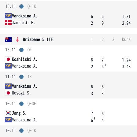
16.11.
Q-1K
Varaksina A.
6
6
1.31
Jamshidi E.
2
0
2.94
Brisbane 5 ITF
1
2
3
Kurs
13.11.
OF
Koshiishi A.
6
7
1.24
3
Varaksina A.
2
6
3.48
11.11.
1K
Varaksina A.
6
6
Hosogi S.
3
3
10.11.
Q-OF
Jang S.
7
6
5
Varaksina A.
6
4
10.11.
Q-1K