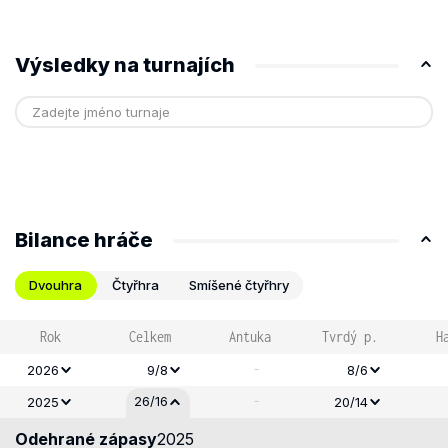
Výsledky na turnajích
Bilance hráče
Dvouhra
Čtyřhra
Smíšené čtyřhry
Rok
Celkem
Antuka
Tvrdý p.
H
-
2026
9/8
8/6
-
26/16
2025
20/14
Odehrané zápasy
2025