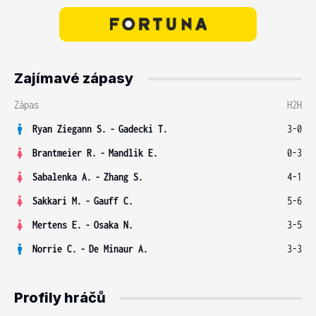
Zajímavé zápasy
Zápas
H2H
Ryan Ziegann S.
-
Gadecki T.
3-0
Brantmeier R.
-
Mandlik E.
0-3
Sabalenka A.
-
Zhang S.
4-1
Sakkari M.
-
Gauff C.
5-6
Mertens E.
-
Osaka N.
3-5
Norrie C.
-
De Minaur A.
3-3
Profily hráčů