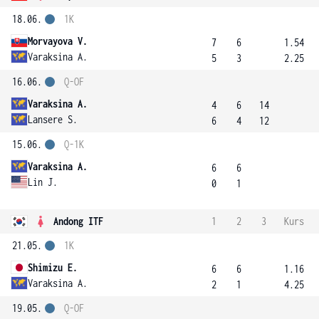
18.06.
1K
Morvayova V.
7
6
1.54
Varaksina A.
5
3
2.25
16.06.
Q-OF
Varaksina A.
4
6
14
Lansere S.
6
4
12
15.06.
Q-1K
Varaksina A.
6
6
Lin J.
0
1
Andong ITF
1
2
3
Kurs
21.05.
1K
Shimizu E.
6
6
1.16
Varaksina A.
2
1
4.25
19.05.
Q-OF