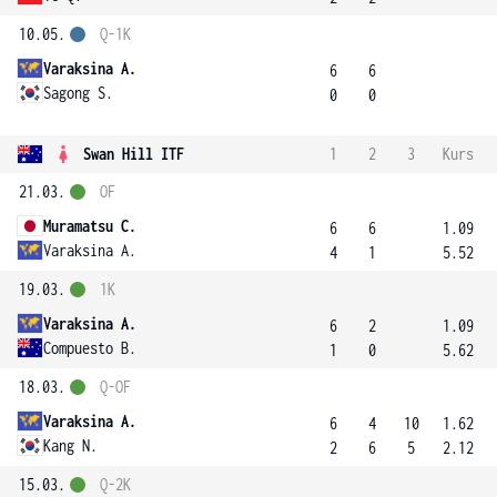
10.05.
Q-1K
Varaksina A.
6
6
Sagong S.
0
0
Swan Hill ITF
1
2
3
Kurs
21.03.
OF
Muramatsu C.
6
6
1.09
Varaksina A.
4
1
5.52
19.03.
1K
Varaksina A.
6
2
1.09
Compuesto B.
1
0
5.62
18.03.
Q-OF
Varaksina A.
6
4
10
1.62
Kang N.
2
6
5
2.12
15.03.
Q-2K