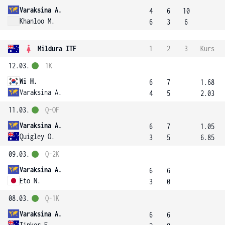
Varaksina A.
4
6
10
Khanloo M.
6
3
6
Mildura ITF
1
2
3
Kurs
12.03.
1K
Wi H.
6
7
1.68
Varaksina A.
4
5
2.03
11.03.
Q-OF
Varaksina A.
6
7
1.05
Quigley O.
3
5
6.85
09.03.
Q-2K
Varaksina A.
6
6
Eto N.
3
0
08.03.
Q-1K
Varaksina A.
6
6
Tinker E.