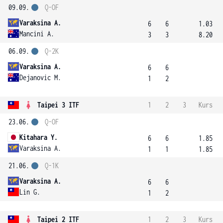
09.09.
Q-OF
Varaksina A.
6
6
1.03
Mancini A.
3
3
8.20
06.09.
Q-2K
Varaksina A.
6
6
Dejanovic M.
1
2
Taipei 3 ITF
1
2
3
Kurs
23.06.
Q-OF
Kitahara Y.
6
6
1.85
Varaksina A.
1
1
1.85
21.06.
Q-1K
Varaksina A.
6
6
Lin G.
1
2
Taipei 2 ITF
1
2
3
Kurs