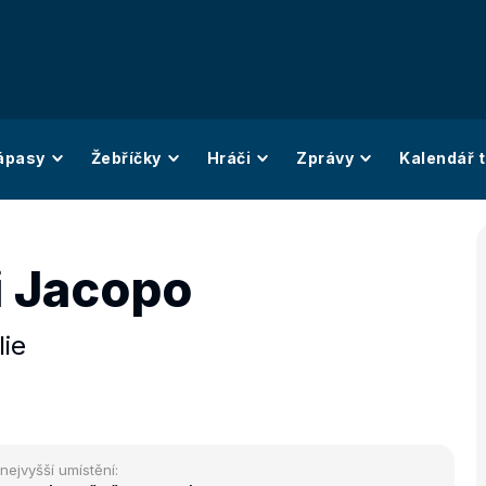
ápasy
Žebříčky
Hráči
Zprávy
Kalendář t
 Jacopo
lie
nejvyšší umístění: