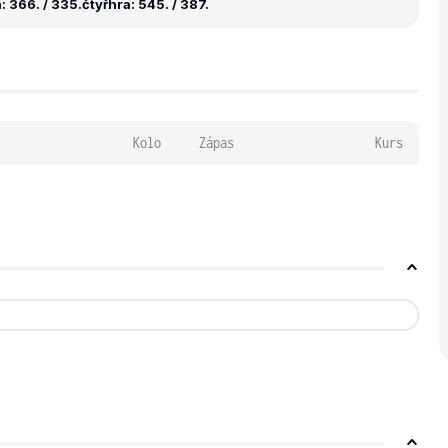
 366. / 335.
čtyřhra: 545. / 387.
Kolo
Zápas
Kurs