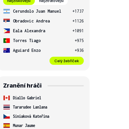
Nejziskovější
Nejztrátovější
Cerundolo Juan Manuel
+1737
Obradovic Andrea
+1126
Eala Alexandra
+1091
Torres Tiago
+975
Aguiard Enzo
+936
Celý žebříček
Zranění hráči
Diallo Gabriel
Tararudee Lanlana
Siniaková Kateřina
Munar Jaume