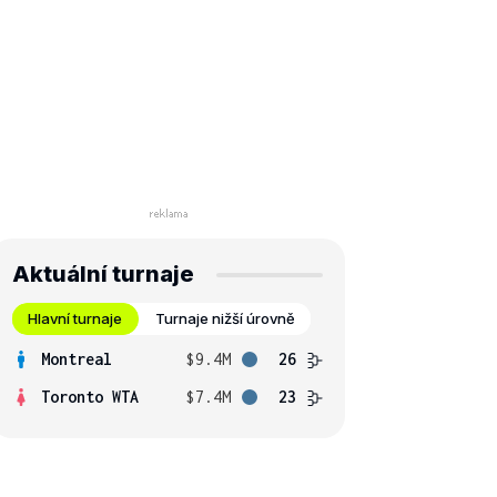
Aktuální turnaje
Hlavní turnaje
Turnaje nižší úrovně
Montreal
$9.4M
26
Toronto WTA
$7.4M
23