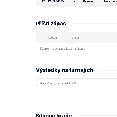
19. 12. 2007
-
-
Pravá
dvouhra:
Příští zápas
Datum
Turnaj
Žádné nadcházející zápasy.
Výsledky na turnajích
Bilance hráče