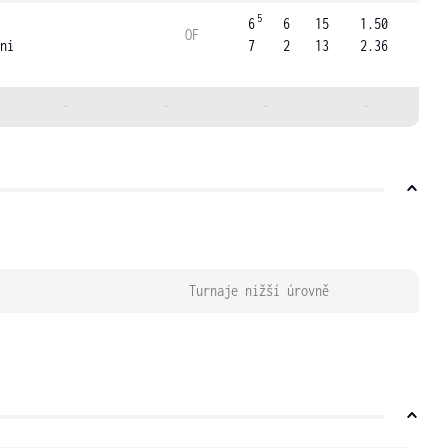
5
6
6
15
1.50
OF
ni
7
2
13
2.36
-
-
-
-
Turnaje nižší úrovně