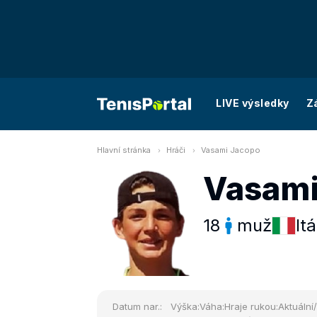
LIVE výsledky
Z
Hlavní stránka
Hráči
Vasami Jacopo
Vasami
18
muž
Itá
Datum nar.:
Výška:
Váha:
Hraje rukou:
Aktuální/