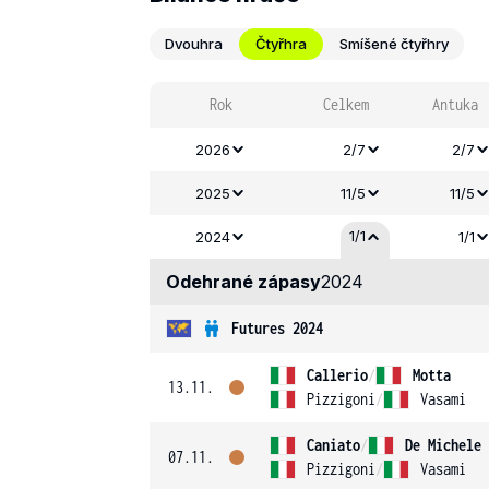
Dvouhra
Čtyřhra
Smíšené čtyřhry
Rok
Celkem
Antuka
2026
2/7
2/7
2025
11/5
11/5
1/1
2024
1/1
Odehrané zápasy
2024
Futures 2024
Callerio
/
Motta
13.11.
Pizzigoni
/
Vasami
Caniato
/
De Michele
07.11.
Pizzigoni
/
Vasami