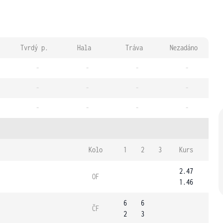
Tvrdý p.
Hala
Tráva
Nezadáno
-
-
-
-
-
-
-
-
-
-
-
-
Kolo
1
2
3
Kurs
2.47
OF
1.46
6
6
ČF
2
3