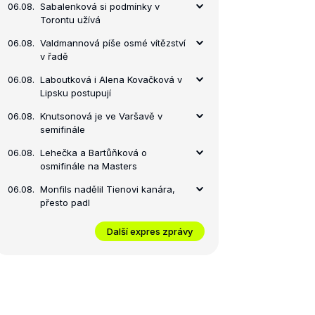
06.08.
Sabalenková si podmínky v
Torontu užívá
06.08.
Valdmannová píše osmé vítězství
v řadě
06.08.
Laboutková i Alena Kovačková v
Lipsku postupují
06.08.
Knutsonová je ve Varšavě v
semifinále
06.08.
Lehečka a Bartůňková o
osmifinále na Masters
06.08.
Monfils nadělil Tienovi kanára,
přesto padl
Další expres zprávy