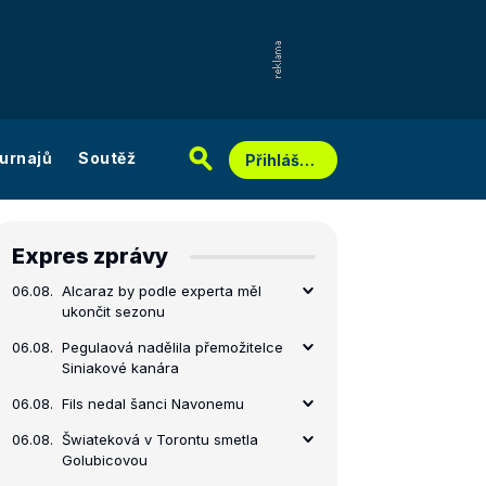
urnajů
Soutěž
Přihlášení
Expres zprávy
06.08.
Alcaraz by podle experta měl
ukončit sezonu
06.08.
Pegulaová nadělila přemožitelce
Siniakové kanára
06.08.
Fils nedal šanci Navonemu
06.08.
Šwiateková v Torontu smetla
Golubicovou