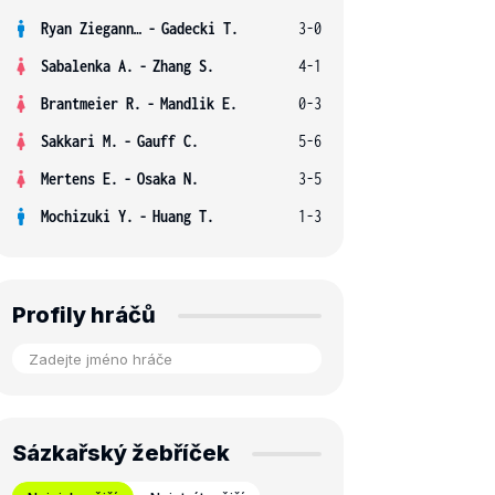
Ryan Ziegann S.
-
Gadecki T.
3-0
Sabalenka A.
-
Zhang S.
4-1
Brantmeier R.
-
Mandlik E.
0-3
Sakkari M.
-
Gauff C.
5-6
Mertens E.
-
Osaka N.
3-5
Mochizuki Y.
-
Huang T.
1-3
Profily hráčů
Sázkařský žebříček