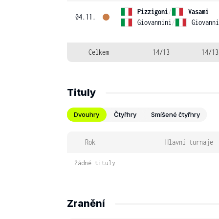
Pizzigoni
/
Vasami
04.11.
Giovannini
/
Giovanni
Celkem
14/13
14/13
Tituly
Dvouhry
Čtyřhry
Smíšené čtyřhry
Rok
Hlavní turnaje
Žádné tituly
Zranění