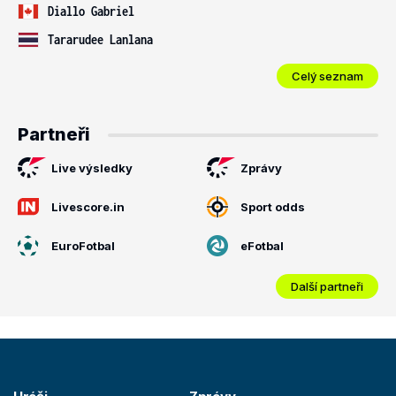
Diallo Gabriel
Tararudee Lanlana
Celý seznam
Partneři
Live výsledky
Zprávy
Livescore.in
Sport odds
EuroFotbal
eFotbal
Další partneři