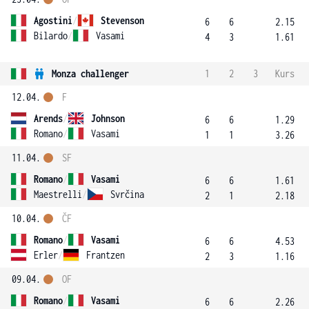
Agostini
/
Stevenson
6
6
2.15
Bilardo
/
Vasami
4
3
1.61
Monza challenger
1
2
3
Kurs
12.04.
F
Arends
/
Johnson
6
6
1.29
Romano
/
Vasami
1
1
3.26
11.04.
SF
Romano
/
Vasami
6
6
1.61
Maestrelli
/
Svrčina
2
1
2.18
10.04.
ČF
Romano
/
Vasami
6
6
4.53
Erler
/
Frantzen
2
3
1.16
09.04.
OF
Romano
/
Vasami
6
6
2.26