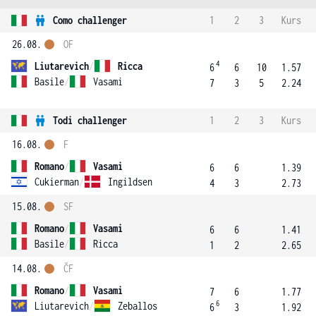
Como challenger
1
2
3
Kurs
26.08.
OF
4
Liutarevich
/
Ricca
6
6
10
1.57
Basile
/
Vasami
7
3
5
2.24
Todi challenger
1
2
3
Kurs
16.08.
F
Romano
/
Vasami
6
6
1.39
Cukierman
/
Ingildsen
4
3
2.73
15.08.
SF
Romano
/
Vasami
6
6
1.41
Basile
/
Ricca
1
2
2.65
14.08.
ČF
Romano
/
Vasami
7
6
1.77
6
Liutarevich
/
Zeballos
6
3
1.92