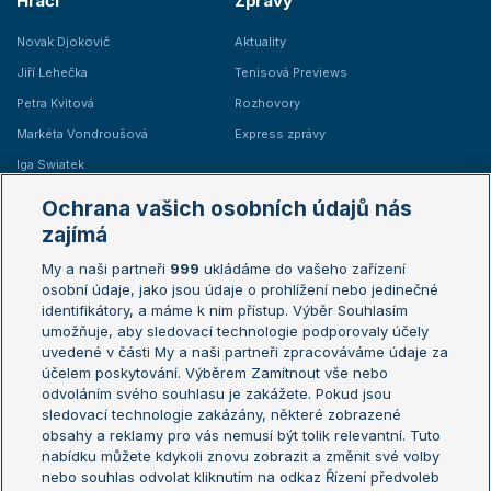
Hráči
Zprávy
Novak Djokovič
Aktuality
Jiří Lehečka
Tenisová Previews
Petra Kvitová
Rozhovory
Markéta Vondroušová
Express zprávy
Iga Swiatek
Marie Bouzková
Ochrana vašich osobních údajů nás
Žebříčky
Kalendář turnajů
zajímá
My a naši partneři
999
ukládáme do vašeho zařízení
Žebříček ATP (muži)
Australian Open
osobní údaje, jako jsou údaje o prohlížení nebo jedinečné
Žebříček WTA (ženy)
French Open
identifikátory, a máme k nim přístup. Výběr Souhlasím
umožňuje, aby sledovací technologie podporovaly účely
Sázkařský žebříček
Wimbledon
uvedené v části My a naši partneři zpracováváme údaje za
US Open
účelem poskytování. Výběrem Zamítnout vše nebo
odvoláním svého souhlasu je zakážete. Pokud jsou
Turnaj mistrů
sledovací technologie zakázány, některé zobrazené
Turnaj mistryň
obsahy a reklamy pro vás nemusí být tolik relevantní. Tuto
Aktualní trendy
nabídku můžete kdykoli znovu zobrazit a změnit své volby
nebo souhlas odvolat kliknutím na odkaz Řízení předvoleb