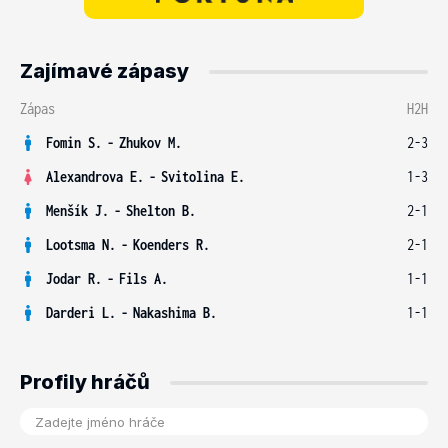
Zajímavé zápasy
Zápas
H2H
Fomin S.
-
Zhukov M.
2-3
Alexandrova E.
-
Svitolina E.
1-3
Menšík J.
-
Shelton B.
2-1
Lootsma N.
-
Koenders R.
2-1
Jodar R.
-
Fils A.
1-1
Darderi L.
-
Nakashima B.
1-1
Profily hráčů