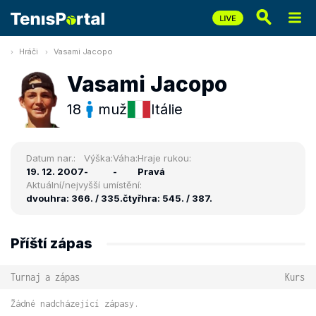
Hráči
Vasami Jacopo
Vasami Jacopo
18
muž
Itálie
Datum nar.:
Výška:
Váha:
Hraje rukou:
19. 12. 2007
-
-
Pravá
Aktuální/nejvyšší umístění:
dvouhra: 366. / 335.
čtyřhra: 545. / 387.
Příští zápas
Turnaj a zápas
Kurs
Žádné nadcházející zápasy.