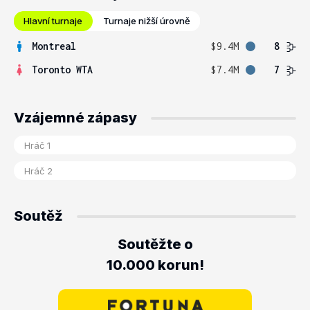
Hlavní turnaje
Turnaje nižší úrovně
Montreal
$9.4M
8
Toronto WTA
$7.4M
7
Vzájemné zápasy
Soutěž
Soutěžte o
10.000 korun!