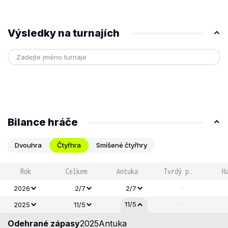
Výsledky na turnajích
Bilance hráče
Dvouhra
Čtyřhra
Smíšené čtyřhry
Rok
Celkem
Antuka
Tvrdý p.
H
-
2026
2/7
2/7
-
11/5
2025
11/5
Odehrané zápasy
2025
Antuka