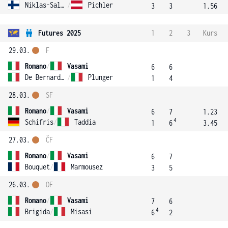
Niklas-Salminen
/
Pichler
3
3
1.56
Futures 2025
1
2
3
Kurs
29.03.
F
Romano
/
Vasami
6
6
De Bernardis
/
Plunger
1
4
28.03.
SF
Romano
/
Vasami
6
7
1.23
4
Schifris
/
Taddia
1
6
3.45
27.03.
ČF
Romano
/
Vasami
6
7
Bouquet
/
Marmousez
3
5
26.03.
OF
Romano
/
Vasami
7
6
4
Brigida
/
Misasi
6
2