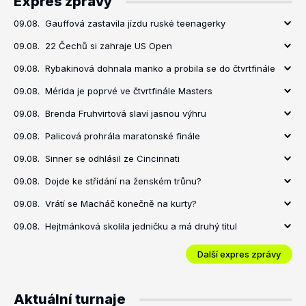
Expres zprávy
09.08.
Gauffová zastavila jízdu ruské teenagerky
09.08.
22 Čechů si zahraje US Open
09.08.
Rybakinová dohnala manko a probila se do čtvrtfinále
09.08.
Mérida je poprvé ve čtvrtfinále Masters
09.08.
Brenda Fruhvirtová slaví jasnou výhru
09.08.
Palicová prohrála maratonské finále
09.08.
Sinner se odhlásil ze Cincinnati
09.08.
Dojde ke střídání na ženském trůnu?
09.08.
Vrátí se Macháč konečně na kurty?
09.08.
Hejtmánková skolila jedničku a má druhý titul
Další expres zprávy
Aktuální turnaje