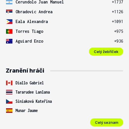
Cerundolo Juan Manuel
+1737
Obradovic Andrea
+1126
Eala Alexandra
+1091
Torres Tiago
+975
Aguiard Enzo
+936
Celý žebříček
Zranění hráči
Diallo Gabriel
Tararudee Lanlana
Siniaková Kateřina
Munar Jaume
Celý seznam