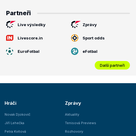
Partneři
Live výsledky
Zprávy
Livescore.in
Sport odds
EuroFotbal
eFotbal
Další partneři
Hráči
Zprávy
Novak Djokovič
Aktuality
Jiří Lehečka
Tenisová Previews
Petra Kvitová
Rozhovory