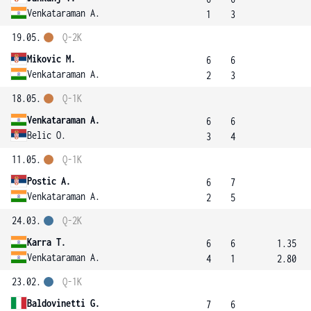
Venkataraman A.
1
3
19.05.
Q-2K
Mikovic M.
6
6
Venkataraman A.
2
3
18.05.
Q-1K
Venkataraman A.
6
6
Belic O.
3
4
11.05.
Q-1K
Postic A.
6
7
Venkataraman A.
2
5
24.03.
Q-2K
Karra T.
6
6
1.35
Venkataraman A.
4
1
2.80
23.02.
Q-1K
Baldovinetti G.
7
6