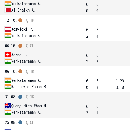
Venkataraman A.
6
6
Al-Shaikh A.
0
0
12.10.
Q-1K
Jozwicki P.
6
6
Venkataraman A.
2
4
06.10.
Q-OF
Aerne L.
6
6
Venkataraman A.
2
3
06.10.
Q-1K
Venkataraman A.
6
6
1.29
Rajshekar Raman R.
0
3
3.10
31.08.
Q-1K
Quang Hien Pham H.
6
6
Venkataraman A.
3
1
25.08.
Q-OF