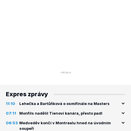
Expres zprávy
11:10
Lehečka a Bartůňková o osmifinále na Masters
07:11
Monfils nadělil Tienovi kanára, přesto padl
06:53
Medveděv končí v Montrealu hned na úvodním
soupeři