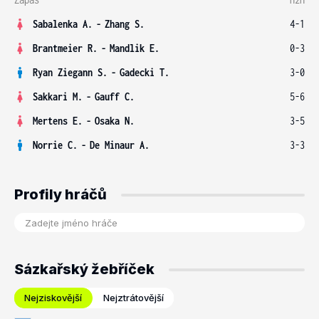
Sabalenka A.
-
Zhang S.
4-1
Brantmeier R.
-
Mandlik E.
0-3
Ryan Ziegann S.
-
Gadecki T.
3-0
Sakkari M.
-
Gauff C.
5-6
Mertens E.
-
Osaka N.
3-5
Norrie C.
-
De Minaur A.
3-3
Profily hráčů
Sázkařský žebříček
Nejziskovější
Nejztrátovější