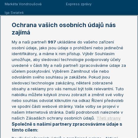
Markéta Vondroušová
Express zprávy
Iga Swiatek
Marie Bouzková
Ochrana vašich osobních údajů nás
Žebříčky
Kalendář turnajů
zajímá
My a naši partneři
997
ukládáme do vašeho zařízení
Žebříček ATP (muži)
Australian Open
osobní údaje, jako jsou údaje o prohlížení nebo jedinečné
Žebříček WTA (ženy)
French Open
identifikátory, a máme k nim přístup. Výběr Souhlasím
umožňuje, aby sledovací technologie podporovaly účely
Sázkařský žebříček
Wimbledon
uvedené v části My a naši partneři zpracováváme údaje za
US Open
účelem poskytování. Výběrem Zamítnout vše nebo
odvoláním svého souhlasu je zakážete. Pokud jsou
Turnaj mistrů
sledovací technologie zakázány, některé zobrazené
Turnaj mistryň
obsahy a reklamy pro vás nemusí být tolik relevantní. Tuto
Aktualní trendy
nabídku můžete kdykoli znovu zobrazit a změnit své volby
nebo souhlas odvolat kliknutím na odkaz Řízení předvoleb
ve spodní části webové stránky. Vaše volby se projeví v
Fotbalové přestupy
našem Internetová stránka. Další podrobnosti naleznete v
Livesport Daily
našich Zásadách ochrany osobních údajů.
Třetí strany
Společně s našimi partnery zpracováváme údaje s
LS Prague Open
tímto cílem: