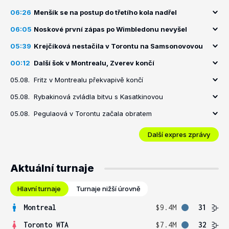
06:26
Menšík se na postup do třetího kola nadřel
06:05
Noskové první zápas po Wimbledonu nevyšel
05:39
Krejčíková nestačila v Torontu na Samsonovovou
00:12
Další šok v Montrealu, Zverev končí
05.08.
Fritz v Montrealu překvapivě končí
05.08.
Rybakinová zvládla bitvu s Kasatkinovou
05.08.
Pegulaová v Torontu začala obratem
Další expres zprávy
Aktuální turnaje
Hlavní turnaje
Turnaje nižší úrovně
Montreal
$9.4M
31
Toronto WTA
$7.4M
32