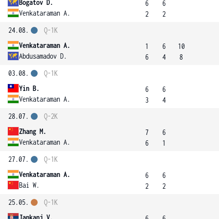
Bogatov D.
6
6
Venkataraman A.
2
2
24.08.
Q-1K
Venkataraman A.
1
6
10
Abdusamadov D.
6
4
8
03.08.
Q-1K
Yin B.
6
6
Venkataraman A.
3
4
28.07.
Q-2K
Zhang M.
7
6
Venkataraman A.
6
1
27.07.
Q-1K
Venkataraman A.
6
6
Bai W.
2
2
25.05.
Q-1K
Jankanj V.
6
6