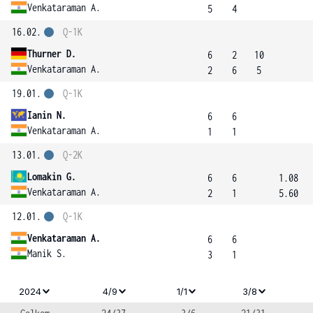
Venkataraman A.
5
4
16.02.
Q-1K
Thurner D.
6
2
10
Venkataraman A.
2
6
5
19.01.
Q-1K
Ianin N.
6
6
Venkataraman A.
1
1
13.01.
Q-2K
Lomakin G.
6
6
1.08
Venkataraman A.
2
1
5.60
12.01.
Q-1K
Venkataraman A.
6
6
Manik S.
3
1
2024
4/9
1/1
3/8