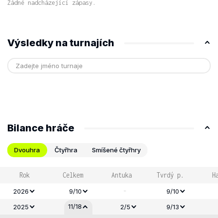
Žádné nadcházející zápasy.
Výsledky na turnajích
Bilance hráče
Dvouhra
Čtyřhra
Smíšené čtyřhry
Rok
Celkem
Antuka
Tvrdý p.
H
-
2026
9/10
9/10
11/18
2025
2/5
9/13