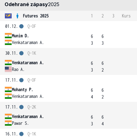
Odehrané zápasy
2025
Futures 2025
1
2
3
Kurs
01.12.
Q-OF
Munim D.
6
6
Venkataraman A.
3
3
30.11.
Q-1K
Venkataraman A.
6
6
Rao A.
3
2
17.11.
Q-OF
Mohanty P.
6
6
Venkataraman A.
4
2
17.11.
Q-2K
Venkataraman A.
6
6
Pawar S.
3
4
16.11.
Q-1K