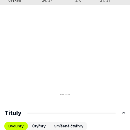
Celkem
24/37
3/6
21/31
Tituly
Dvouhry
Čtyřhry
Smíšené čtyřhry