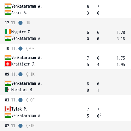
Venkataraman A.
6
7
Assiz A.
3
6
12.11.
1K
Maguire C.
6
6
1.28
Venkataraman A.
0
0
3.16
10.11.
Q-OF
Venkataraman A.
7
6
1.75
Krattiger J.
5
4
1.95
09.11.
Q-1K
Venkataraman A.
6
6
Mokhtari R.
0
1
03.11.
Q-OF
Tylek P.
7
7
5
Venkataraman A.
5
6
02.11.
Q-1K