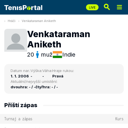
Hráči
Venkataraman Aniketh
Venkataraman
Aniketh
20
muž
Indie
Datum nar.:
Výška:
Váha:
Hraje rukou:
1. 1. 2006
-
-
Pravá
Aktuální/nejvyšší umístění:
dvouhra: - / -
čtyřhra: - / -
Příští zápas
Turnaj a zápas
Kurs