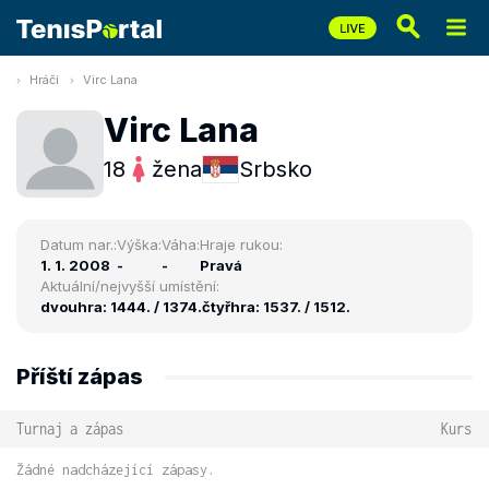
Hráči
Virc Lana
Virc Lana
18
žena
Srbsko
Datum nar.:
Výška:
Váha:
Hraje rukou:
1. 1. 2008
-
-
Pravá
Aktuální/nejvyšší umístění:
dvouhra: 1444. / 1374.
čtyřhra: 1537. / 1512.
Příští zápas
Turnaj a zápas
Kurs
Žádné nadcházející zápasy.