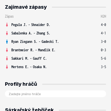
Zajímavé zápasy
Zápas
H2H
Pegula J.
-
Shnaider D.
4-0
Sabalenka A.
-
Zhang S.
4-1
Ryan Ziegann S.
-
Gadecki T.
3-0
Brantmeier R.
-
Mandlik E.
0-3
Sakkari M.
-
Gauff C.
5-6
Mertens E.
-
Osaka N.
3-5
Profily hráčů
Sázkařský žebříček