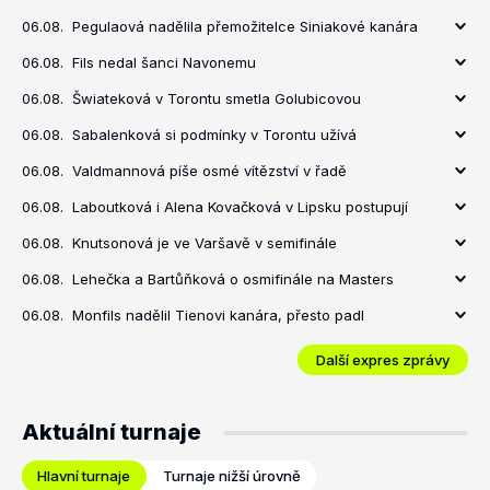
06.08.
Pegulaová nadělila přemožitelce Siniakové kanára
06.08.
Fils nedal šanci Navonemu
06.08.
Šwiateková v Torontu smetla Golubicovou
06.08.
Sabalenková si podmínky v Torontu užívá
06.08.
Valdmannová píše osmé vítězství v řadě
06.08.
Laboutková i Alena Kovačková v Lipsku postupují
06.08.
Knutsonová je ve Varšavě v semifinále
06.08.
Lehečka a Bartůňková o osmifinále na Masters
06.08.
Monfils nadělil Tienovi kanára, přesto padl
Další expres zprávy
Aktuální turnaje
Hlavní turnaje
Turnaje nižší úrovně