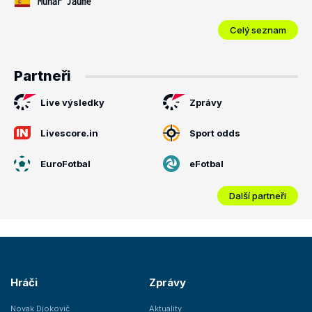
Munar Jaume
Celý seznam
Partneři
Live výsledky
Zprávy
Livescore.in
Sport odds
EuroFotbal
eFotbal
Další partneři
Hráči
Zprávy
Novak Djokovič
Aktuality