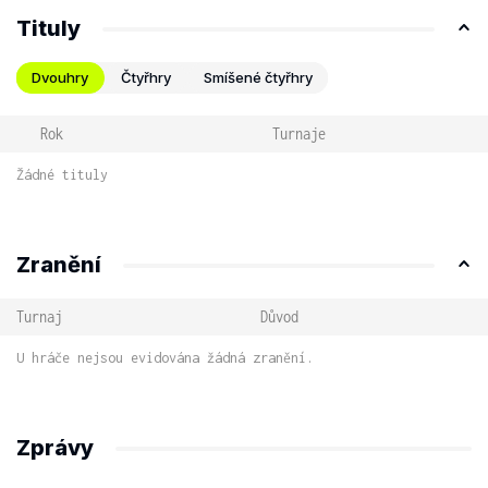
Tituly
Dvouhry
Čtyřhry
Smíšené čtyřhry
Rok
Turnaje
Žádné tituly
Zranění
Turnaj
Důvod
U hráče nejsou evidována žádná zranění.
Zprávy