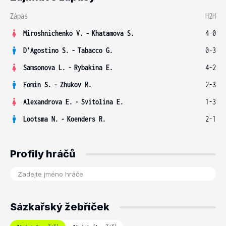
Zápas
H2H
Miroshnichenko V.
-
Khatamova S.
4-0
D'Agostino S.
-
Tabacco G.
0-3
Samsonova L.
-
Rybakina E.
4-2
Fomin S.
-
Zhukov M.
2-3
Alexandrova E.
-
Svitolina E.
1-3
Lootsma N.
-
Koenders R.
2-1
Profily hráčů
Sázkařský žebříček