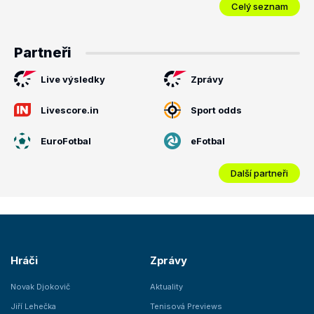
Celý seznam
Partneři
Live výsledky
Zprávy
Livescore.in
Sport odds
EuroFotbal
eFotbal
Další partneři
Hráči
Zprávy
Novak Djokovič
Aktuality
Jiří Lehečka
Tenisová Previews