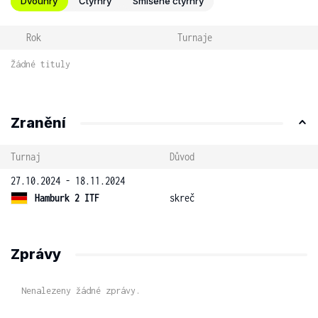
Dvouhry
Čtyřhry
Smíšené čtyřhry
Rok
Turnaje
Žádné tituly
Zranění
Turnaj
Důvod
27.10.2024 - 18.11.2024
Hamburk 2 ITF
skreč
Zprávy
Nenalezeny žádné zprávy.