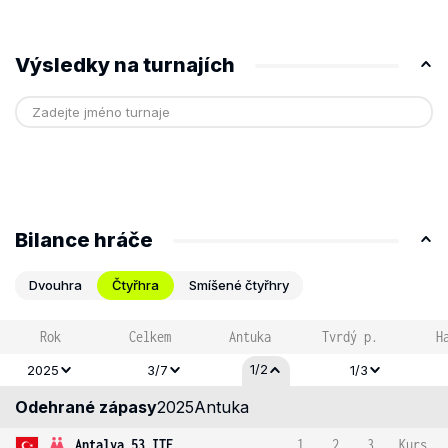
Výsledky na turnajích
Bilance hráče
Dvouhra
Čtyřhra
Smíšené čtyřhry
Rok
Celkem
Antuka
Tvrdý p.
H
1/2
2025
3/7
1/3
Odehrané zápasy
2025
Antuka
Antalya 53 ITF
1
2
3
Kurs