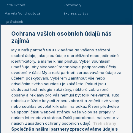
Petra Kvitová
Rozhovory
Markéta Vondroušová
Express zprávy
Iga Swiatek
Marie Bouzková
Ochrana vašich osobních údajů nás
Žebříčky
Kalendář turnajů
zajímá
My a naši partneři
999
ukládáme do vašeho zařízení
Žebříček ATP (muži)
Australian Open
osobní údaje, jako jsou údaje o prohlížení nebo jedinečné
Žebříček WTA (ženy)
French Open
identifikátory, a máme k nim přístup. Výběr Souhlasím
umožňuje, aby sledovací technologie podporovaly účely
Sázkařský žebříček
Wimbledon
uvedené v části My a naši partneři zpracováváme údaje za
US Open
účelem poskytování. Výběrem Zamítnout vše nebo
odvoláním svého souhlasu je zakážete. Pokud jsou
Turnaj mistrů
sledovací technologie zakázány, některé zobrazené
Turnaj mistryň
obsahy a reklamy pro vás nemusí být tolik relevantní. Tuto
Aktualní trendy
nabídku můžete kdykoli znovu zobrazit a změnit své volby
nebo souhlas odvolat kliknutím na odkaz Řízení předvoleb
ve spodní části webové stránky. Vaše volby se projeví v
Fotbalové přestupy
našem Internetová stránka. Další podrobnosti naleznete v
Livesport Daily
našich Zásadách ochrany osobních údajů.
Třetí strany
Společně s našimi partnery zpracováváme údaje s
LS Prague Open