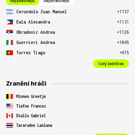
Nejziskovější
Nejztrátovější
Cerundolo Juan Manuel
+1737
Eala Alexandra
+1131
Obradovic Andrea
+1126
Guerrieri Andrea
+1045
Torres Tiago
+975
Celý žebříček
Zranění hráči
Minnen Greetje
Tiafoe Frances
Diallo Gabriel
Tararudee Lanlana