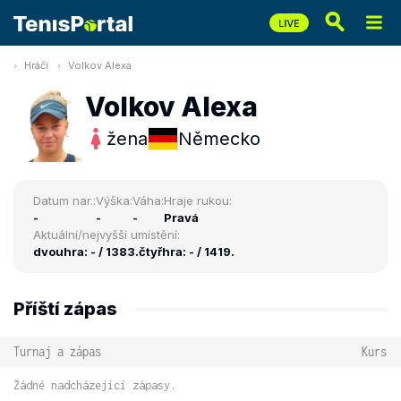
Hráči
Volkov Alexa
Volkov Alexa
žena
Německo
Datum nar.:
Výška:
Váha:
Hraje rukou:
-
-
-
Pravá
Aktuální/nejvyšší umístění:
dvouhra: - / 1383.
čtyřhra: - / 1419.
Příští zápas
Turnaj a zápas
Kurs
Žádné nadcházející zápasy.