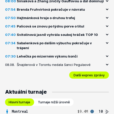
08:00
Siniaková a Zhang zničily Gauffovou a dál dominují
07:54
Brenda Fruhvirtová pokračuje v návratu
07:50
Hejtmánková hraje o druhou trofej
07:45
Palicová se znovu po týdnu porve o titul
07:40
Svitolinová jasně vyhrála souboj hráček TOP 10
07:34
Sabalenková po dalším výbuchu pokračuje v
trápení
07:30
Lehečka po mizerném výkonu končí
08.08.
Šnajderová v Torontu nedala šanci Pegulaové
Další expres zprávy
Aktuální turnaje
Hlavní turnaje
Turnaje nižší úrovně
Montreal
$9.4M
10