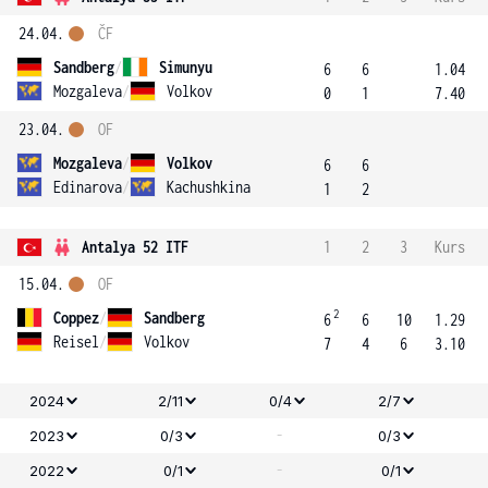
24.04.
ČF
Sandberg
/
Simunyu
6
6
1.04
Mozgaleva
/
Volkov
0
1
7.40
23.04.
OF
Mozgaleva
/
Volkov
6
6
Edinarova
/
Kachushkina
1
2
Antalya 52 ITF
1
2
3
Kurs
15.04.
OF
2
Coppez
/
Sandberg
6
6
10
1.29
Reisel
/
Volkov
7
4
6
3.10
2024
2/11
0/4
2/7
-
2023
0/3
0/3
-
2022
0/1
0/1