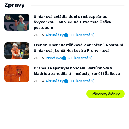
Zprávy
Siniaková zvládla duel s nebezpečnou
Švýcarkou. Jako jediná z kvarteta Češek
postupuje
26. 5.
Aktuality
11 komentářů
French Open: Bartůňková v ohrožení. Nastoupí
Siniaková, končí Nosková a Fruhvirtová
26. 5.
Previews
61 komentářů
Drama se špatným koncem. Bartůňková v
Madridu zahodila tři mečboly, končí i Šalková
21. 4.
Aktuality
34 komentářů
Všechny články