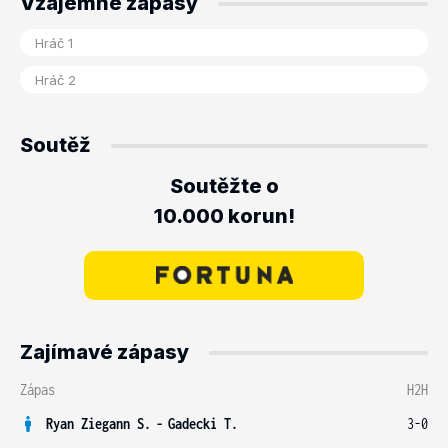
Vzájemné zápasy
Soutěž
Soutěžte o
10.000 korun!
Zajímavé zápasy
Zápas
H2H
Ryan Ziegann S.
-
Gadecki T.
3-0