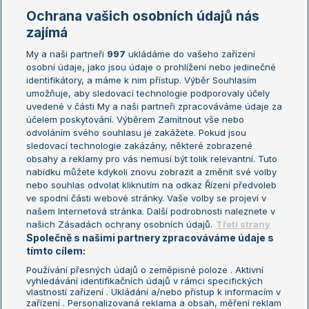
Marie Bouzková
Ochrana vašich osobních údajů nás
Žebříčky
Kalendář turnajů
zajímá
My a naši partneři
997
ukládáme do vašeho zařízení
Žebříček ATP (muži)
Australian Open
osobní údaje, jako jsou údaje o prohlížení nebo jedinečné
Žebříček WTA (ženy)
French Open
identifikátory, a máme k nim přístup. Výběr Souhlasím
umožňuje, aby sledovací technologie podporovaly účely
Sázkařský žebříček
Wimbledon
uvedené v části My a naši partneři zpracováváme údaje za
US Open
účelem poskytování. Výběrem Zamítnout vše nebo
odvoláním svého souhlasu je zakážete. Pokud jsou
Turnaj mistrů
sledovací technologie zakázány, některé zobrazené
Turnaj mistryň
obsahy a reklamy pro vás nemusí být tolik relevantní. Tuto
Aktualní trendy
nabídku můžete kdykoli znovu zobrazit a změnit své volby
nebo souhlas odvolat kliknutím na odkaz Řízení předvoleb
ve spodní části webové stránky. Vaše volby se projeví v
Fotbalové přestupy
našem Internetová stránka. Další podrobnosti naleznete v
Livesport Daily
našich Zásadách ochrany osobních údajů.
Třetí strany
Společně s našimi partnery zpracováváme údaje s
LS Prague Open
tímto cílem:
Používání přesných údajů o zeměpisné poloze . Aktivní
vyhledávání identifikačních údajů v rámci specifických
vlastností zařízení . Ukládání a/nebo přístup k informacím v
Podmínky užití
Nastavení soukromí
zařízení . Personalizovaná reklama a obsah, měření reklam
GDPR a žurnalistika
Reklama