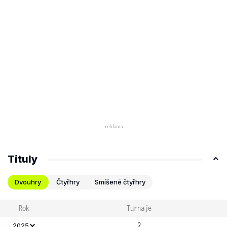
Tituly
Dvouhry
Čtyřhry
Smíšené čtyřhry
Rok
Turnaje
2
2025