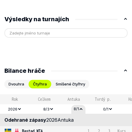
Výsledky na turnajích
Bilance hráče
Dvouhra
Čtyřhra
Smíšené čtyřhry
Rok
Celkem
Antuka
Tvrdý p.
H
8/1
2026
8/3
0/1
Odehrané zápasy
2026
Antuka
Bastad WTA
1
2
3
Kurs