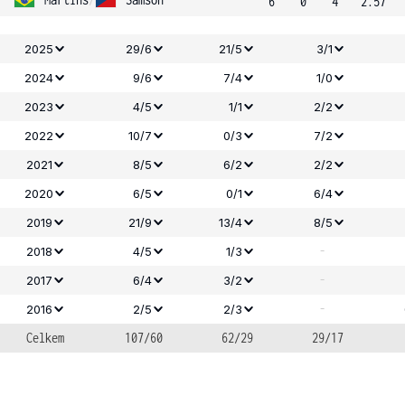
6
0
4
2.57
2025
29/6
21/5
3/1
2024
9/6
7/4
1/0
2023
4/5
1/1
2/2
2022
10/7
0/3
7/2
2021
8/5
6/2
2/2
2020
6/5
0/1
6/4
2019
21/9
13/4
8/5
-
2018
4/5
1/3
-
2017
6/4
3/2
-
2016
2/5
2/3
Celkem
107/60
62/29
29/17