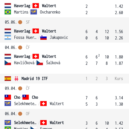
Haverlag
/
Waltert
2
1.42
Martins
/
Ovcharenko
2
2.60
05.06.
SF
Haverlag
/
Waltert
6
4
12
1.56
Fossa Huergo
/
Jakupovic
0
6
10
2.26
04.06.
ČF
2
Haverlag
/
Waltert
6
6
10
1.80
Havlíčková
/
Šalková
2
7
8
1.87
Madrid 19 ITF
1
2
3
Kurs
09.04.
ČF
Cho
/
Cho
7
6
3.14
Selekhmeteva
/
Waltert
5
3
1.30
06.04.
OF
Selekhmeteva
/
Waltert
3
6
10
1.42
Martins
/
Samson