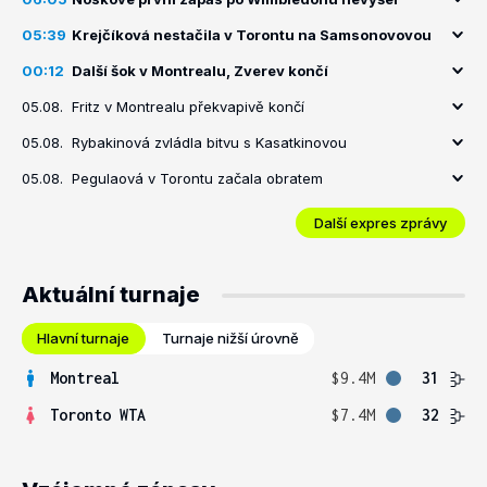
05:39
Krejčíková nestačila v Torontu na Samsonovovou
00:12
Další šok v Montrealu, Zverev končí
05.08.
Fritz v Montrealu překvapivě končí
05.08.
Rybakinová zvládla bitvu s Kasatkinovou
05.08.
Pegulaová v Torontu začala obratem
Další expres zprávy
Aktuální turnaje
Hlavní turnaje
Turnaje nižší úrovně
Montreal
$9.4M
31
Toronto WTA
$7.4M
32