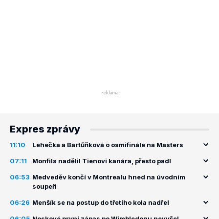
Expres zprávy
11:10
Lehečka a Bartůňková o osmifinále na Masters
07:11
Monfils nadělil Tienovi kanára, přesto padl
06:53
Medveděv končí v Montrealu hned na úvodním
soupeři
06:26
Menšík se na postup do třetího kola nadřel
06:05
Noskové první zápas po Wimbledonu nevyšel