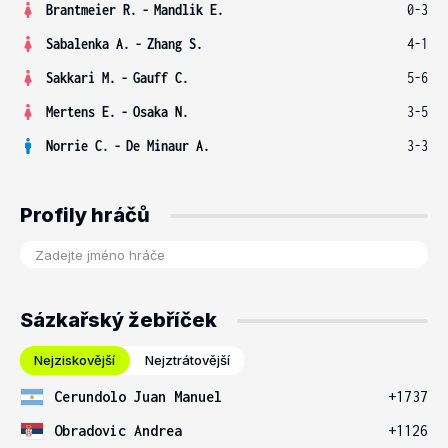
Brantmeier R.
-
Mandlik E.
0-3
Sabalenka A.
-
Zhang S.
4-1
Sakkari M.
-
Gauff C.
5-6
Mertens E.
-
Osaka N.
3-5
Norrie C.
-
De Minaur A.
3-3
Profily hráčů
Sázkařský žebříček
Nejziskovější
Nejztrátovější
Cerundolo Juan Manuel
+1737
Obradovic Andrea
+1126