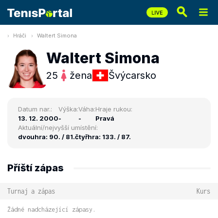
Hráči
Waltert Simona
Waltert Simona
25
žena
Švýcarsko
Datum nar.:
Výška:
Váha:
Hraje rukou:
13. 12. 2000
-
-
Pravá
Aktuální/nejvyšší umístění:
dvouhra: 90. / 81.
čtyřhra: 133. / 87.
Příští zápas
Turnaj a zápas
Kurs
Žádné nadcházející zápasy.