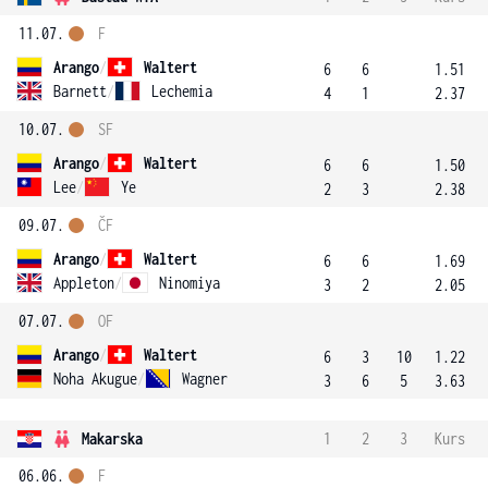
11.07.
F
Arango
/
Waltert
6
6
1.51
Barnett
/
Lechemia
4
1
2.37
10.07.
SF
Arango
/
Waltert
6
6
1.50
Lee
/
Ye
2
3
2.38
09.07.
ČF
Arango
/
Waltert
6
6
1.69
Appleton
/
Ninomiya
3
2
2.05
07.07.
OF
Arango
/
Waltert
6
3
10
1.22
Noha Akugue
/
Wagner
3
6
5
3.63
Makarska
1
2
3
Kurs
06.06.
F