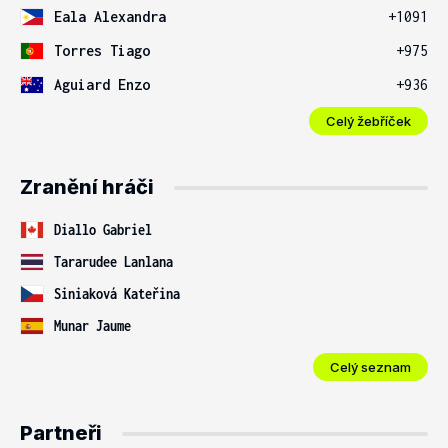
Eala Alexandra
+1091
Torres Tiago
+975
Aguiard Enzo
+936
Celý žebříček
Zranění hráči
Diallo Gabriel
Tararudee Lanlana
Siniaková Kateřina
Munar Jaume
Celý seznam
Partneři