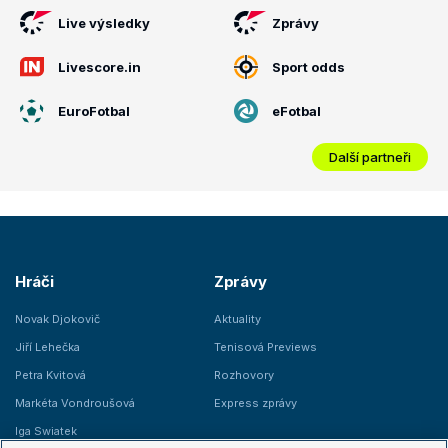
Live výsledky
Zprávy
Livescore.in
Sport odds
EuroFotbal
eFotbal
Další partneři
Hráči
Zprávy
Novak Djokovič
Aktuality
Jiří Lehečka
Tenisová Previews
Petra Kvitová
Rozhovory
Markéta Vondroušová
Express zprávy
Iga Swiatek