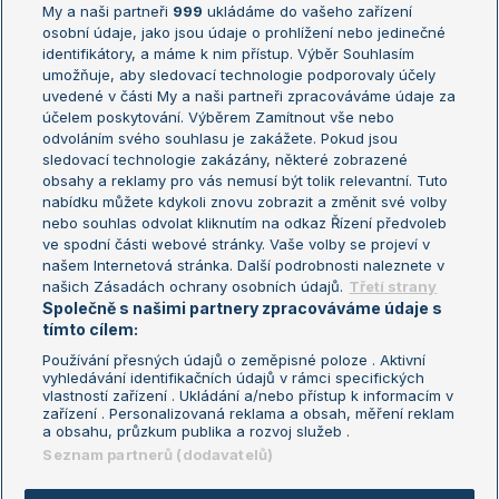
My a naši partneři
999
ukládáme do vašeho zařízení
Žebříček ATP (muži)
Australian Open
osobní údaje, jako jsou údaje o prohlížení nebo jedinečné
Žebříček WTA (ženy)
French Open
identifikátory, a máme k nim přístup. Výběr Souhlasím
umožňuje, aby sledovací technologie podporovaly účely
Sázkařský žebříček
Wimbledon
uvedené v části My a naši partneři zpracováváme údaje za
US Open
účelem poskytování. Výběrem Zamítnout vše nebo
odvoláním svého souhlasu je zakážete. Pokud jsou
Turnaj mistrů
sledovací technologie zakázány, některé zobrazené
Turnaj mistryň
obsahy a reklamy pro vás nemusí být tolik relevantní. Tuto
Aktualní trendy
nabídku můžete kdykoli znovu zobrazit a změnit své volby
nebo souhlas odvolat kliknutím na odkaz Řízení předvoleb
ve spodní části webové stránky. Vaše volby se projeví v
Fotbalové přestupy
našem Internetová stránka. Další podrobnosti naleznete v
Livesport Daily
našich Zásadách ochrany osobních údajů.
Třetí strany
Společně s našimi partnery zpracováváme údaje s
LS Prague Open
tímto cílem:
Používání přesných údajů o zeměpisné poloze . Aktivní
vyhledávání identifikačních údajů v rámci specifických
vlastností zařízení . Ukládání a/nebo přístup k informacím v
Podmínky užití
Nastavení soukromí
zařízení . Personalizovaná reklama a obsah, měření reklam
GDPR a žurnalistika
Reklama
a obsahu, průzkum publika a rozvoj služeb .
Informace o zpracování osobních
Kontakt
Seznam partnerů (dodavatelů)
údajů
Tiráž