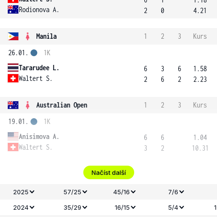
Rodionova A.
2
0
4.21
Manila
1
2
3
Kurs
26.01.
1K
Tararudee L.
6
3
6
1.58
Waltert S.
2
6
2
2.23
Australian Open
1
2
3
Kurs
19.01.
1K
Anisimova A.
6
6
1.04
Waltert S.
3
2
10.31
Načíst další
2025
57/25
45/16
7/6
2024
35/29
16/15
5/4