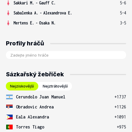
Sakkari M.
-
Gauff C.
5-6
Sabalenka A.
-
Alexandrova E.
5-4
Mertens E.
-
Osaka N.
3-5
Profily hráčů
Sázkařský žebříček
Nejziskovější
Nejztrátovější
Cerundolo Juan Manuel
+1737
Obradovic Andrea
+1126
Eala Alexandra
+1091
Torres Tiago
+975