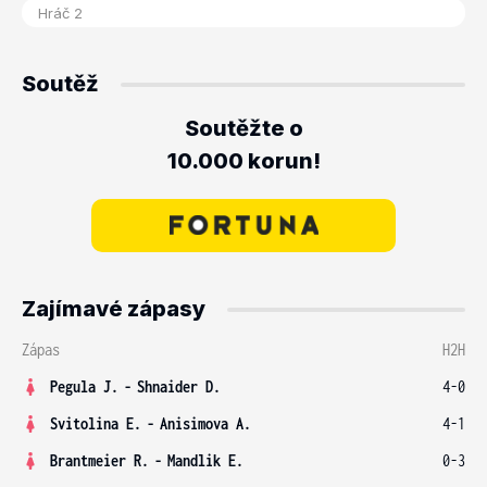
Soutěž
Soutěžte o
10.000 korun!
Zajímavé zápasy
Zápas
H2H
Pegula J.
-
Shnaider D.
4-0
Svitolina E.
-
Anisimova A.
4-1
Brantmeier R.
-
Mandlik E.
0-3