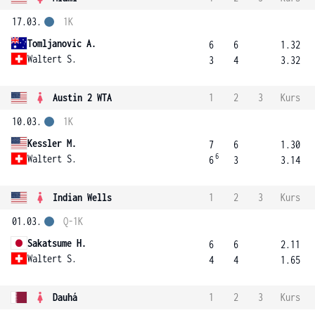
17.03.
1K
Tomljanovic A.
6
6
1.32
Waltert S.
3
4
3.32
Austin 2 WTA
1
2
3
Kurs
10.03.
1K
Kessler M.
7
6
1.30
6
Waltert S.
6
3
3.14
Indian Wells
1
2
3
Kurs
01.03.
Q-1K
Sakatsume H.
6
6
2.11
Waltert S.
4
4
1.65
Dauhá
1
2
3
Kurs