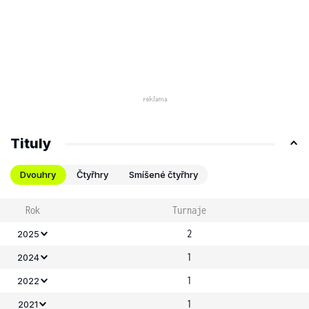
Tituly
Dvouhry
Čtyřhry
Smíšené čtyřhry
Rok
Turnaje
2
2025
1
2024
1
2022
1
2021