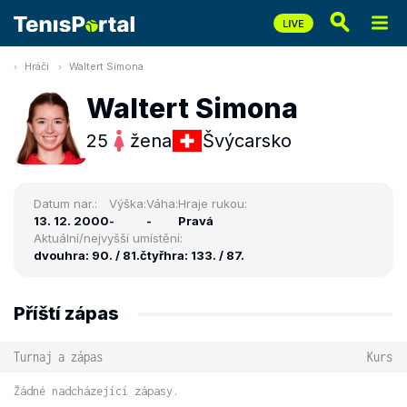
Hráči
Waltert Simona
Waltert Simona
25
žena
Švýcarsko
Datum nar.:
Výška:
Váha:
Hraje rukou:
13. 12. 2000
-
-
Pravá
Aktuální/nejvyšší umístění:
dvouhra: 90. / 81.
čtyřhra: 133. / 87.
Příští zápas
Turnaj a zápas
Kurs
Žádné nadcházející zápasy.