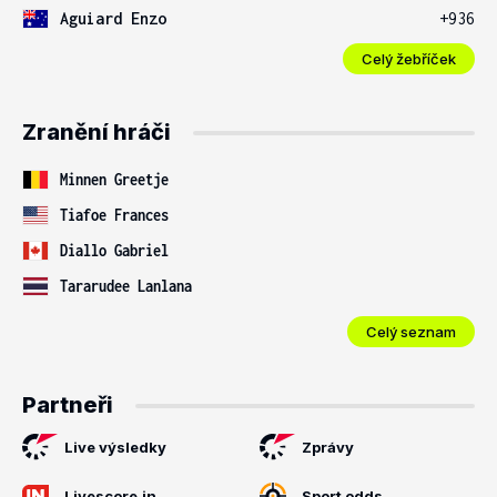
Aguiard Enzo
+936
Celý žebříček
Zranění hráči
Minnen Greetje
Tiafoe Frances
Diallo Gabriel
Tararudee Lanlana
Celý seznam
Partneři
Live výsledky
Zprávy
Livescore.in
Sport odds