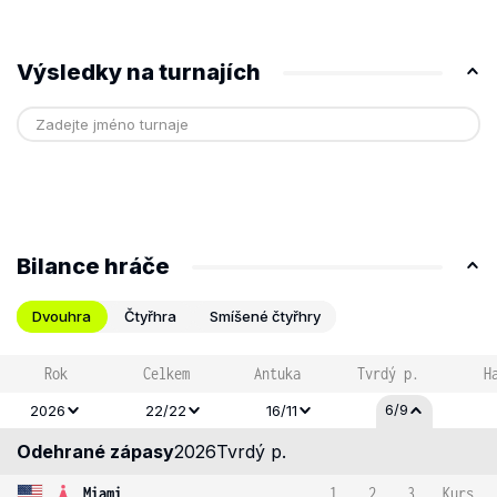
Výsledky na turnajích
Bilance hráče
Dvouhra
Čtyřhra
Smíšené čtyřhry
Rok
Celkem
Antuka
Tvrdý p.
H
6/9
2026
22/22
16/11
Odehrané zápasy
2026
Tvrdý p.
Miami
1
2
3
Kurs