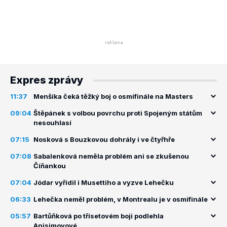
Expres zprávy
11:37
Menšíka čeká těžký boj o osmifinále na Masters
09:04
Štěpánek s volbou povrchu proti Spojeným státům
nesouhlasí
07:15
Nosková s Bouzkovou dohrály i ve čtyřhře
07:08
Sabalenková neměla problém ani se zkušenou
Číňankou
07:04
Jódar vyřídil i Musettiho a vyzve Lehečku
06:33
Lehečka neměl problém, v Montrealu je v osmifinále
05:57
Bartůňková po třísetovém boji podlehla
Anisimovové