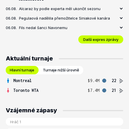
06.08.
Alcaraz by podle experta měl ukončit sezonu
06.08.
Pegulaová nadělila přemožitelce Siniakové kanára
06.08.
Fils nedal šanci Navonemu
Další expres zprávy
Aktuální turnaje
Hlavní turnaje
Turnaje nižší úrovně
Montreal
$9.4M
22
Toronto WTA
$7.4M
21
Vzájemné zápasy