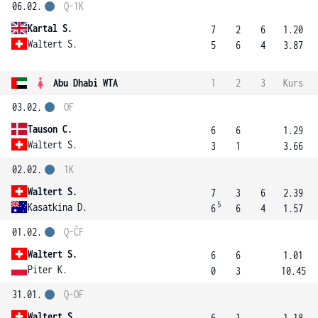
06.02.
Q-1K
Kartal S.
7
2
6
1.20
Waltert S.
5
6
4
3.87
Abu Dhabi WTA
1
2
3
Kurs
03.02.
OF
Tauson C.
6
6
1.29
Waltert S.
3
1
3.66
02.02.
1K
Waltert S.
7
3
6
2.39
5
Kasatkina D.
6
6
4
1.57
01.02.
Q-ČF
Waltert S.
6
6
1.01
Piter K.
0
3
10.45
31.01.
Q-OF
Waltert S.
6
1
1.18