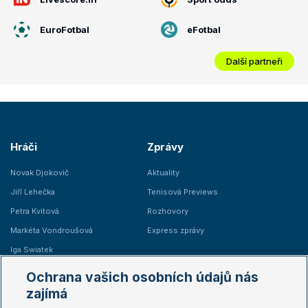
EuroFotbal
eFotbal
Další partneři
Hráči
Zprávy
Novak Djokovič
Aktuality
Jiří Lehečka
Tenisová Previews
Petra Kvitová
Rozhovory
Markéta Vondroušová
Express zprávy
Iga Swiatek
Marie Bouzková
Ochrana vašich osobních údajů nás
Žebříčky
Kalendář turnajů
zajímá