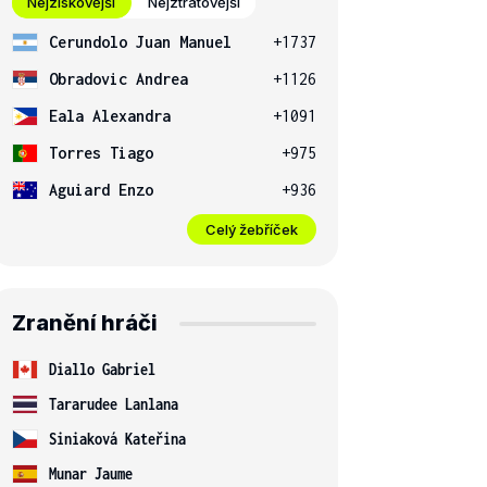
Nejziskovější
Nejztrátovější
Cerundolo Juan Manuel
+1737
Obradovic Andrea
+1126
Eala Alexandra
+1091
Torres Tiago
+975
Aguiard Enzo
+936
Celý žebříček
Zranění hráči
Diallo Gabriel
Tararudee Lanlana
Siniaková Kateřina
Munar Jaume