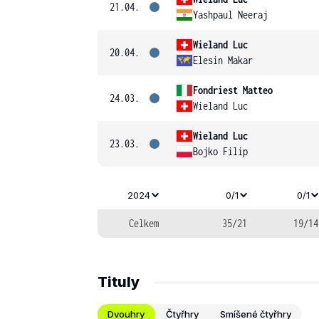
21.04.
Yashpaul Neeraj
Wieland Luc
20.04.
Elesin Makar
Fondriest Matteo
24.03.
Wieland Luc
Wieland Luc
23.03.
Bojko Filip
2024
0/1
0/1
Celkem
35/21
19/14
Tituly
Dvouhry
Čtyřhry
Smíšené čtyřhry