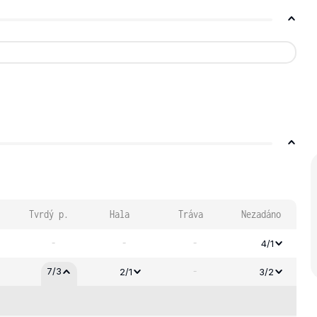
Tvrdý p.
Hala
Tráva
Nezadáno
-
-
-
4/1
-
7/3
2/1
3/2