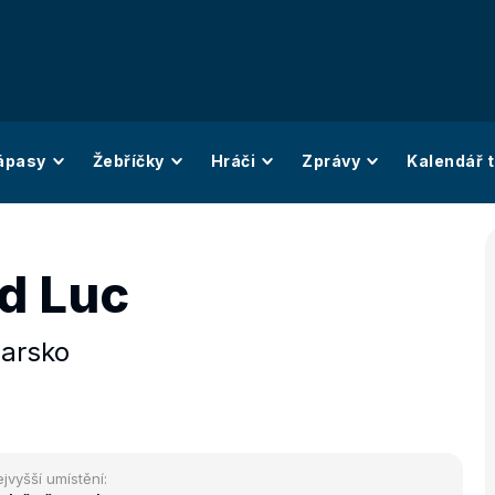
ápasy
Žebříčky
Hráči
Zprávy
Kalendář t
d Luc
arsko
jvyšší umístění: