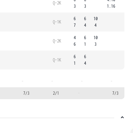
Q-2K
3
3
1.16
6
6
10
Q-1K
7
4
4
4
6
10
Q-2K
6
1
3
6
6
Q-1K
1
4
-
-
-
-
7/3
2/1
-
7/3