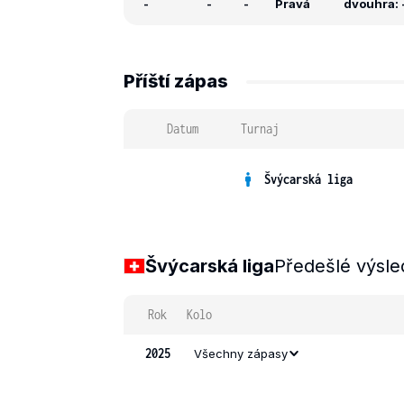
-
-
-
Pravá
dvouhra: -
Příští zápas
Datum
Turnaj
Švýcarská liga
Švýcarská liga
Předešlé výsle
Rok
Kolo
2025
Všechny zápasy