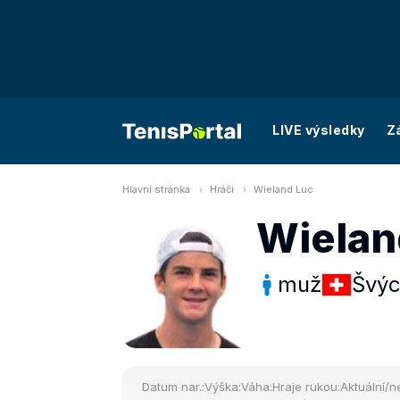
LIVE výsledky
Z
Hlavní stránka
Hráči
Wieland Luc
Wielan
muž
Švýc
Datum nar.:
Výška:
Váha:
Hraje rukou:
Aktuální/ne