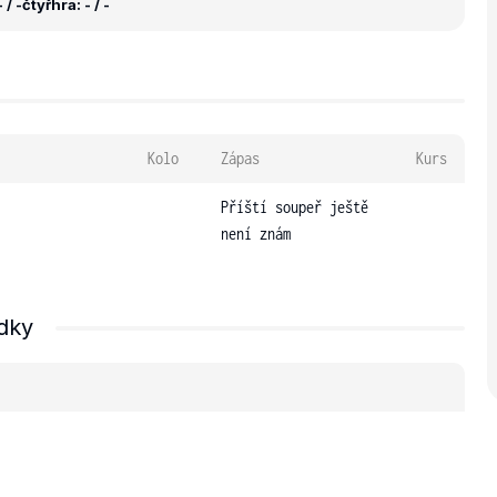
 / -
čtyřhra: - / -
Kolo
Zápas
Kurs
Příští soupeř ještě
není znám
dky