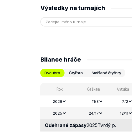
Výsledky na turnajích
Bilance hráče
Dvouhra
Čtyřhra
Smíšené čtyřhry
Rok
Celkem
Antuka
2026
11/3
7/2
2025
24/17
12/11
Odehrané zápasy
2025
Tvrdý p.