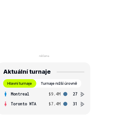
Aktuální turnaje
Hlavní turnaje
Turnaje nižší úrovně
Montreal
$9.4M
27
Toronto WTA
$7.4M
31