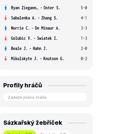
Ryan Ziegann S.
-
Oster S.
5-0
Sabalenka A.
-
Zhang S.
4-1
Norrie C.
-
De Minaur A.
3-3
Golubic V.
-
Swiatek I.
1-3
Beale J.
-
Hahn J.
2-0
Mikulskyte J.
-
Knutson G.
0-2
Profily hráčů
Sázkařský žebříček