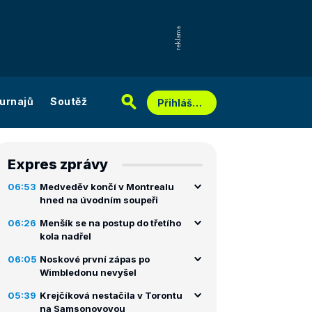
urnajů
Soutěž
Přihlášení
Expres zprávy
06:53
Medveděv končí v Montrealu
hned na úvodním soupeři
06:26
Menšík se na postup do třetího
kola nadřel
06:05
Noskové první zápas po
Wimbledonu nevyšel
05:39
Krejčíková nestačila v Torontu
na Samsonovovou