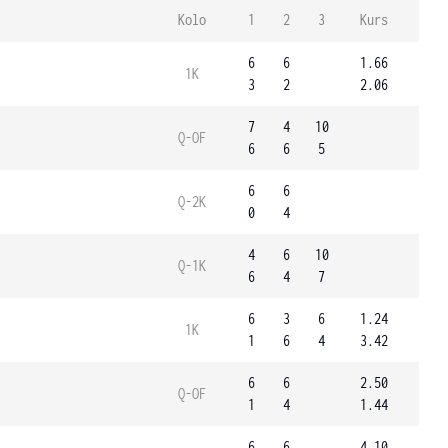
Kolo
1
2
3
Kurs
6
6
1.66
1K
3
2
2.06
7
4
10
Q-OF
6
6
5
6
6
Q-2K
0
4
4
6
10
Q-1K
6
4
7
6
3
6
1.24
1K
1
6
4
3.42
6
6
2.50
Q-OF
1
4
1.44
6
6
4.10