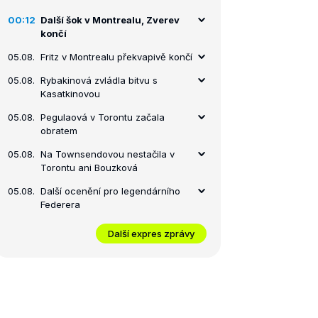
00:12
Další šok v Montrealu, Zverev
končí
05.08.
Fritz v Montrealu překvapivě končí
05.08.
Rybakinová zvládla bitvu s
Kasatkinovou
05.08.
Pegulaová v Torontu začala
obratem
05.08.
Na Townsendovou nestačila v
Torontu ani Bouzková
05.08.
Další ocenění pro legendárního
Federera
Další expres zprávy