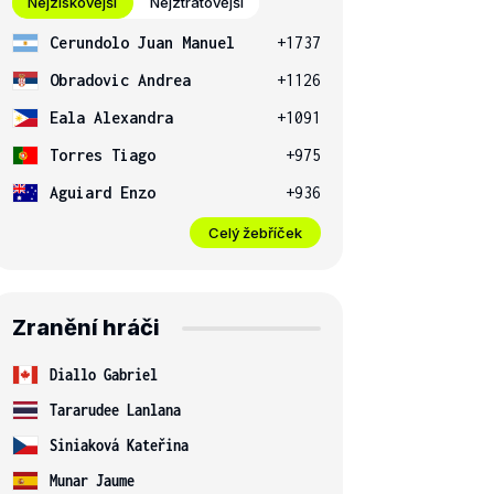
Nejziskovější
Nejztrátovější
Cerundolo Juan Manuel
+1737
Obradovic Andrea
+1126
Eala Alexandra
+1091
Torres Tiago
+975
Aguiard Enzo
+936
Celý žebříček
Zranění hráči
Diallo Gabriel
Tararudee Lanlana
Siniaková Kateřina
Munar Jaume