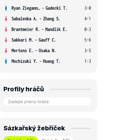
Ryan Ziegann S.
-
Gadecki T.
3-0
Sabalenka A.
-
Zhang S.
4-1
Brantmeier R.
-
Mandlik E.
0-3
Sakkari M.
-
Gauff C.
5-6
Mertens E.
-
Osaka N.
3-5
Mochizuki Y.
-
Huang T.
1-3
Profily hráčů
Sázkařský žebříček