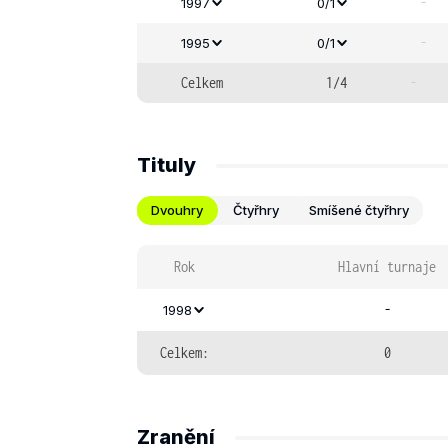
-
1997
0/1
-
1995
0/1
Celkem
1/4
-
Tituly
Dvouhry
Čtyřhry
Smíšené čtyřhry
Rok
Hlavní turnaje
-
1998
Celkem:
0
Zranění