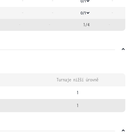
-
-
-
0/1
-
-
-
0/1
-
-
1/4
-
Turnaje nižší úrovně
1
1