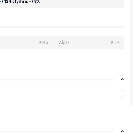
 / 124.
čtyřhra: - / 87.
Kolo
Zápas
Kurs