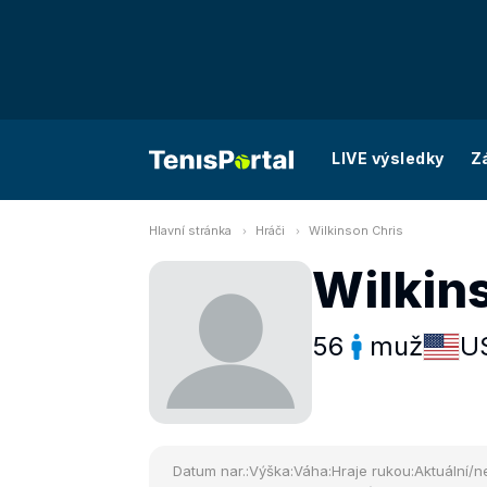
LIVE výsledky
Z
Hlavní stránka
Hráči
Wilkinson Chris
Wilkin
56
muž
U
Datum nar.:
Výška:
Váha:
Hraje rukou:
Aktuální/ne