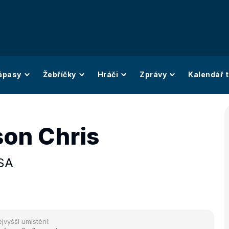
ápasy
Žebříčky
Hráči
Zprávy
Kalendář t
son Chris
SA
jvyšší umístění: