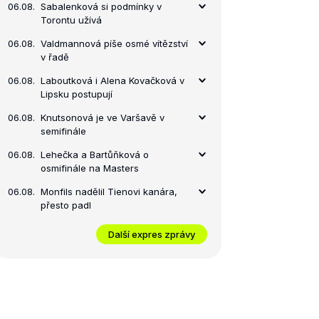
06.08.
Sabalenková si podmínky v
Torontu užívá
06.08.
Valdmannová píše osmé vítězství
v řadě
06.08.
Laboutková i Alena Kovačková v
Lipsku postupují
06.08.
Knutsonová je ve Varšavě v
semifinále
06.08.
Lehečka a Bartůňková o
osmifinále na Masters
06.08.
Monfils nadělil Tienovi kanára,
přesto padl
Další expres zprávy