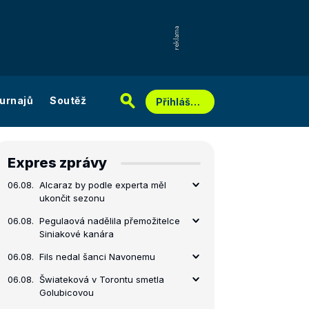
urnajů
Soutěž
Přihlášení
Expres zprávy
06.08.
Alcaraz by podle experta měl
ukončit sezonu
06.08.
Pegulaová nadělila přemožitelce
Siniakové kanára
06.08.
Fils nedal šanci Navonemu
06.08.
Šwiateková v Torontu smetla
Golubicovou