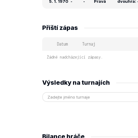
5. 1. 1970
-
-
Pravá
dvouhra: -
Příští zápas
Datum
Turnaj
Žádné nadcházející zápasy.
Výsledky na turnajích
Bilance hráče