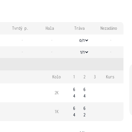
Tvrdý p.
Hala
Tráva
Nezadáno
-
-
-
0/1
-
-
-
1/1
Kolo
1
2
3
Kurs
6
6
2K
4
4
6
6
1K
4
2