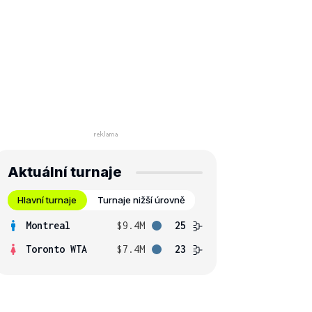
Aktuální turnaje
Hlavní turnaje
Turnaje nižší úrovně
Montreal
$9.4M
25
Toronto WTA
$7.4M
23