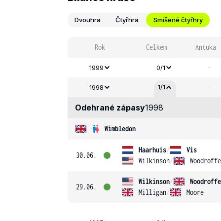
Dvouhra
Čtyřhra
Smíšené čtyřhry
Rok
Celkem
Antuka
-
1999
0/1
-
1/1
1998
Odehrané zápasy
1998
Wimbledon
Haarhuis
/
Vis
30.06.
Wilkinson
/
Woodroffe
Wilkinson
/
Woodroffe
29.06.
Milligan
/
Moore