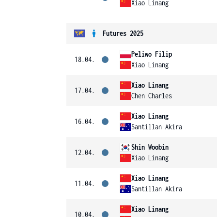
Xiao Linang
Futures 2025
Peliwo Filip
18.04.
Xiao Linang
Xiao Linang
17.04.
Chen Charles
Xiao Linang
16.04.
Santillan Akira
Shin Woobin
12.04.
Xiao Linang
Xiao Linang
11.04.
Santillan Akira
Xiao Linang
10.04.