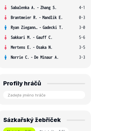
Sabalenka A.
-
Zhang S.
4-1
Brantmeier R.
-
Mandlik E.
0-3
Ryan Ziegann S.
-
Gadecki T.
3-0
Sakkari M.
-
Gauff C.
5-6
Mertens E.
-
Osaka N.
3-5
Norrie C.
-
De Minaur A.
3-3
Profily hráčů
Sázkařský žebříček