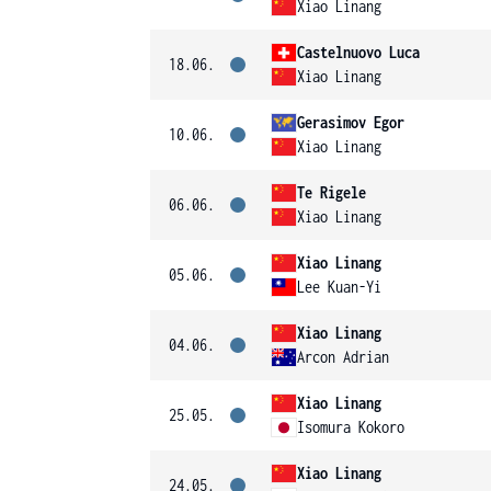
Xiao Linang
Castelnuovo Luca
18.06.
Xiao Linang
Gerasimov Egor
10.06.
Xiao Linang
Te Rigele
06.06.
Xiao Linang
Xiao Linang
05.06.
Lee Kuan-Yi
Xiao Linang
04.06.
Arcon Adrian
Xiao Linang
25.05.
Isomura Kokoro
Xiao Linang
24.05.