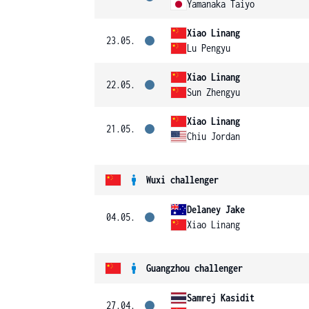
Yamanaka Taiyo
Xiao Linang
23.05.
Lu Pengyu
Xiao Linang
22.05.
Sun Zhengyu
Xiao Linang
21.05.
Chiu Jordan
Wuxi challenger
Delaney Jake
04.05.
Xiao Linang
Guangzhou challenger
Samrej Kasidit
27.04.