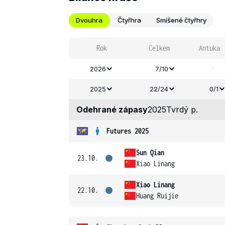
Dvouhra
Čtyřhra
Smíšené čtyřhry
Rok
Celkem
Antuka
-
2026
7/10
2025
22/24
0/1
Odehrané zápasy
2025
Tvrdý p.
Futures 2025
Sun Qian
23.10.
Xiao Linang
Xiao Linang
22.10.
Huang Ruijie