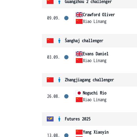
Guangzhou 2 challenger
Crawford Oliver
09.09.
Xiao Linang
Šanghaj challenger
Evans Daniel
03.09.
Xiao Linang
Zhangjiagang challenger
Noguchi Rio
26.08.
Xiao Linang
Futures 2025
Yang Xiaoyin
13.08.