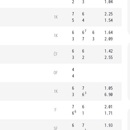
2
3
1.04
7
6
2.25
1K
5
4
1.54
7
6
6
6
1.64
1K
3
7
3
2.09
6
6
1.42
ČF
3
2
2.55
4
OF
4
6
7
1.05
1K
3
3
6
6.90
7
6
2.01
F
6
6
1
1.71
6
7
1.93
SF