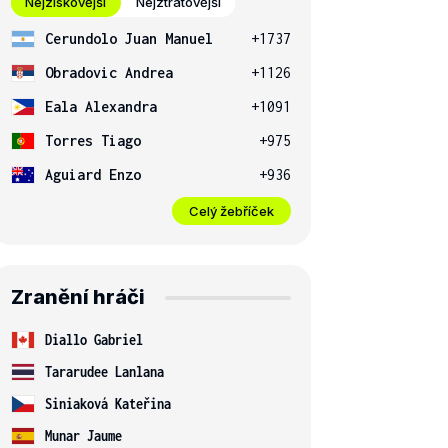
Nejziskovější
Nejztrátovější
Cerundolo Juan Manuel
+1737
Obradovic Andrea
+1126
Eala Alexandra
+1091
Torres Tiago
+975
Aguiard Enzo
+936
Celý žebříček
Zranění hráči
Diallo Gabriel
Tararudee Lanlana
Siniaková Kateřina
Munar Jaume