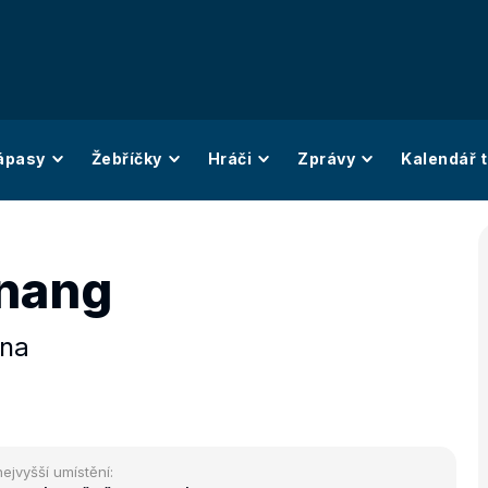
ápasy
Žebříčky
Hráči
Zprávy
Kalendář t
inang
ína
nejvyšší umístění: