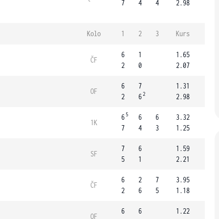
7
4
4
2.98
Kolo
1
2
3
Kurs
6
1
1.65
ČF
2
0
2.07
6
7
1.31
OF
2
2
6
2.98
5
6
6
6
3.32
1K
7
4
3
1.25
7
6
1.59
SF
5
1
2.21
6
2
7
3.95
ČF
2
6
5
1.18
6
6
1.22
OF