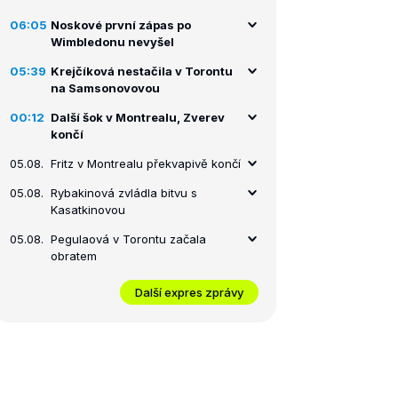
06:05
Noskové první zápas po
Wimbledonu nevyšel
05:39
Krejčíková nestačila v Torontu
na Samsonovovou
00:12
Další šok v Montrealu, Zverev
končí
05.08.
Fritz v Montrealu překvapivě končí
05.08.
Rybakinová zvládla bitvu s
Kasatkinovou
05.08.
Pegulaová v Torontu začala
obratem
Další expres zprávy