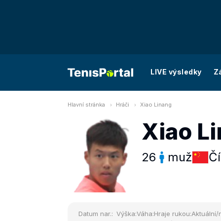
LIVE výsledky
Z
Hlavní stránka
Hráči
Xiao Linang
Xiao L
26
muž
Č
Datum nar.:
Výška:
Váha:
Hraje rukou:
Aktuální/