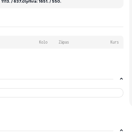
1113. / 637.
čtyřhra: 1651. / 550.
Kolo
Zápas
Kurs