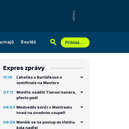
urnajů
Soutěž
Přihlášení
Expres zprávy
11:10
Lehečka a Bartůňková o
osmifinále na Masters
07:11
Monfils nadělil Tienovi kanára,
přesto padl
06:53
Medveděv končí v Montrealu
hned na úvodním soupeři
06:26
Menšík se na postup do třetího
kola nadřel