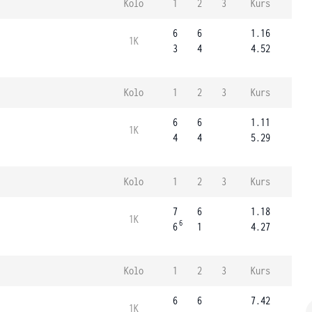
Kolo
1
2
3
Kurs
6
6
1.16
1K
3
4
4.52
Kolo
1
2
3
Kurs
6
6
1.11
1K
4
4
5.29
Kolo
1
2
3
Kurs
7
6
1.18
1K
6
6
1
4.27
Kolo
1
2
3
Kurs
6
6
7.42
1K