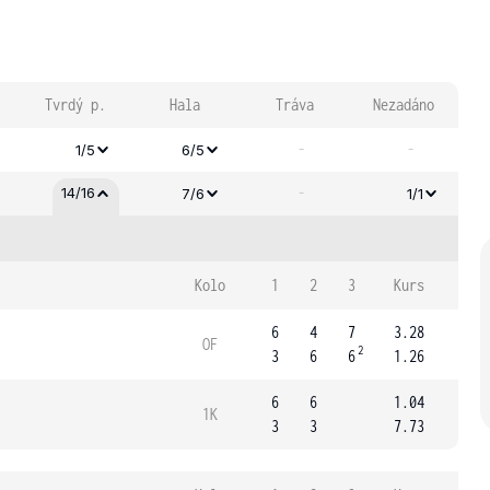
Tvrdý p.
Hala
Tráva
Nezadáno
-
-
1/5
6/5
-
14/16
7/6
1/1
Kolo
1
2
3
Kurs
6
4
7
3.28
OF
2
3
6
6
1.26
6
6
1.04
1K
3
3
7.73