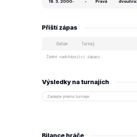
18. 3. 2000
-
-
Pravá
dvouhra: 
Příští zápas
Datum
Turnaj
Žádné nadcházející zápasy.
Výsledky na turnajích
Bilance hráče