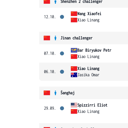
Shenzhen 2 challenger
Wang Xiaofei
12.10.
Xiao Linang
Jinan challenger
Bar Biryukov Petr
07.10.
Xiao Linang
Xiao Linang
06.10.
Jasika Omar
Šanghaj
Spizzirri Eliot
29.09.
Xiao Linang