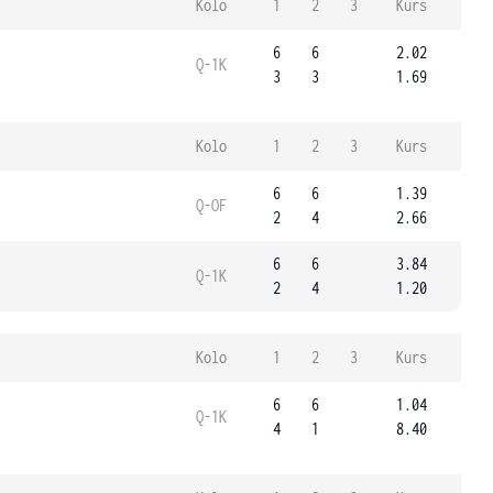
Kolo
1
2
3
Kurs
6
6
2.02
Q-1K
3
3
1.69
Kolo
1
2
3
Kurs
6
6
1.39
Q-OF
2
4
2.66
6
6
3.84
Q-1K
2
4
1.20
Kolo
1
2
3
Kurs
6
6
1.04
Q-1K
4
1
8.40