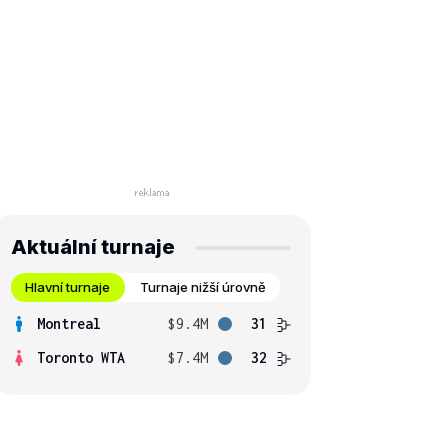
Aktuální turnaje
Hlavní turnaje
Turnaje nižší úrovně
Montreal
$9.4M
31
Toronto WTA
$7.4M
32