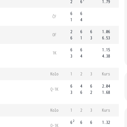
1
2
6
1.79
6
6
ČF
1
4
2
6
6
1.06
OF
6
1
3
6.53
6
6
1.15
1K
3
4
4.38
Kolo
1
2
3
Kurs
6
4
6
2.04
Q-1K
3
6
2
1.68
Kolo
1
2
3
Kurs
2
6
6
6
1.32
Q-1K