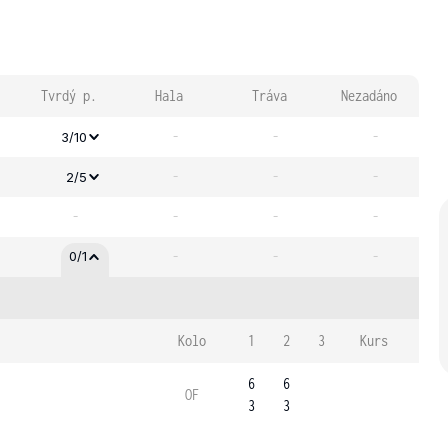
Tvrdý p.
Hala
Tráva
Nezadáno
-
-
-
3/10
-
-
-
2/5
-
-
-
-
-
-
-
0/1
Kolo
1
2
3
Kurs
6
6
OF
3
3