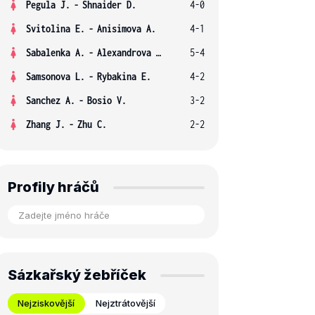
Pegula J.
-
Shnaider D.
4-0
Svitolina E.
-
Anisimova A.
4-1
Sabalenka A.
-
Alexandrova E.
5-4
Samsonova L.
-
Rybakina E.
4-2
Sanchez A.
-
Bosio V.
3-2
Zhang J.
-
Zhu C.
2-2
Profily hráčů
Sázkařský žebříček
Nejziskovější
Nejztrátovější