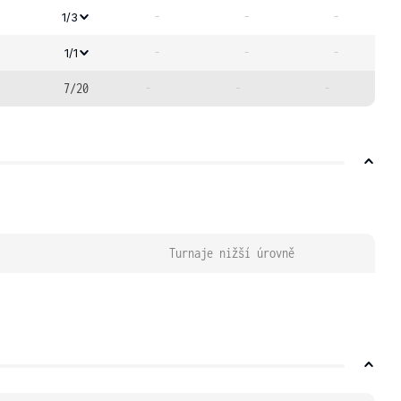
-
-
-
1/3
-
-
-
1/1
7/20
-
-
-
Turnaje nižší úrovně