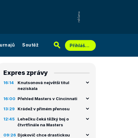
urnajů
Soutěž
Přihlášení
Expres zprávy
16:14
Knutsonová největší titul
nezískala
16:00
Přehled Masters v Cincinnati
13:29
Krádež v přímém přenosu
12:45
Lehečku čeká těžký boj o
čtvrtfinále na Masters
09:26
Djokovič chce drastickou