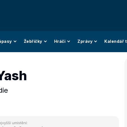
ápasy
Žebříčky
Hráči
Zprávy
Kalendář t
Yash
die
jvyšší umístění: