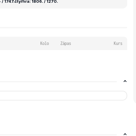
 / 1747.
čtyřhra: 1806. / 1270.
Kolo
Zápas
Kurs