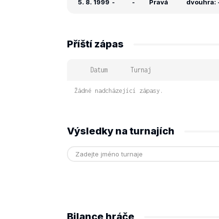
5. 8. 1999
-
-
Pravá
dvouhra: -
Příští zápas
Datum
Turnaj
Žádné nadcházející zápasy.
Výsledky na turnajích
Bilance hráče