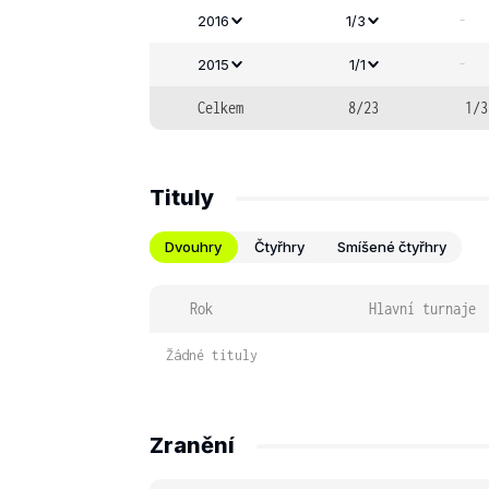
-
2016
1/3
-
2015
1/1
Celkem
8/23
1/3
Tituly
Dvouhry
Čtyřhry
Smíšené čtyřhry
Rok
Hlavní turnaje
Žádné tituly
Zranění