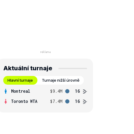
Aktuální turnaje
Hlavní turnaje
Turnaje nižší úrovně
Montreal
$9.4M
16
Toronto WTA
$7.4M
16