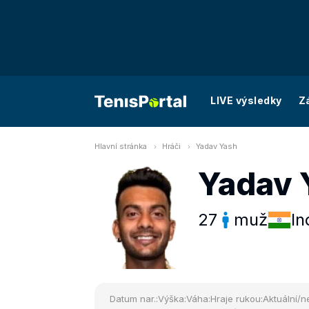
LIVE výsledky
Z
Hlavní stránka
Hráči
Yadav Yash
Yadav 
27
muž
In
Datum nar.:
Výška:
Váha:
Hraje rukou:
Aktuální/ne