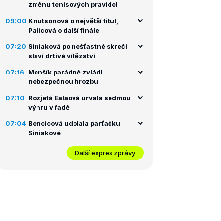
změnu tenisových pravidel
09:00
Knutsonová o největší titul,
Palicová o další finále
07:20
Siniaková po nešťastné skreči
slaví drtivé vítězství
07:16
Menšík parádně zvládl
nebezpečnou hrozbu
07:10
Rozjetá Ealaová urvala sedmou
výhru v řadě
07:04
Bencicová udolala parťačku
Siniakové
Další expres zprávy