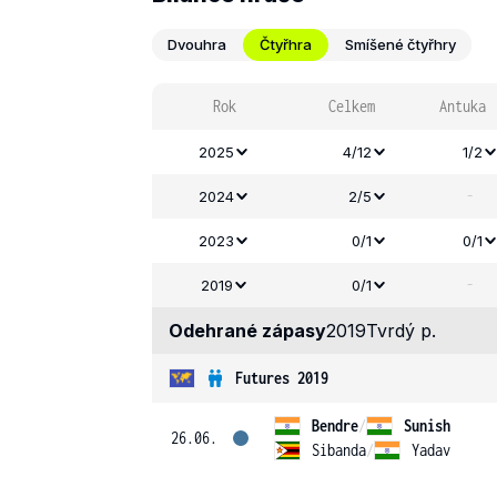
Dvouhra
Čtyřhra
Smíšené čtyřhry
Rok
Celkem
Antuka
2025
4/12
1/2
-
2024
2/5
2023
0/1
0/1
-
2019
0/1
Odehrané zápasy
2019
Tvrdý p.
Futures 2019
Bendre
/
Sunish
26.06.
Sibanda
/
Yadav