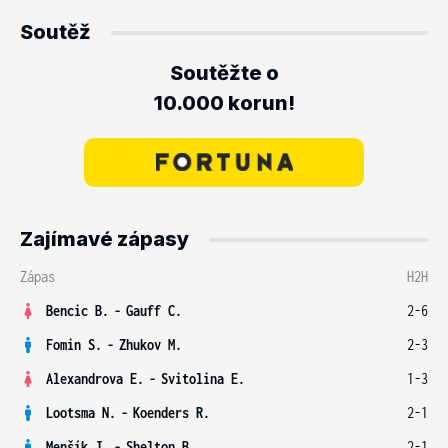
Soutěž
Soutěžte o
10.000 korun!
Zajímavé zápasy
Zápas
H2H
Bencic B.
-
Gauff C.
2-6
Fomin S.
-
Zhukov M.
2-3
Alexandrova E.
-
Svitolina E.
1-3
Lootsma N.
-
Koenders R.
2-1
Menšík J.
-
Shelton B.
2-1