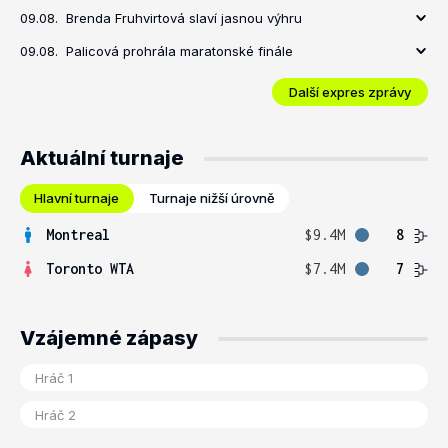
09.08.
Brenda Fruhvirtová slaví jasnou výhru
09.08.
Palicová prohrála maratonské finále
Další expres zprávy
Aktuální turnaje
Hlavní turnaje
Turnaje nižší úrovně
Montreal
$9.4M
8
Toronto WTA
$7.4M
7
Vzájemné zápasy