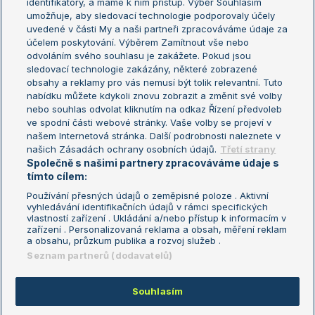
identifikátory, a máme k nim přístup. Výběr Souhlasím
umožňuje, aby sledovací technologie podporovaly účely
Sázkařský žebříček
Wimbledon
uvedené v části My a naši partneři zpracováváme údaje za
US Open
účelem poskytování. Výběrem Zamítnout vše nebo
odvoláním svého souhlasu je zakážete. Pokud jsou
Turnaj mistrů
sledovací technologie zakázány, některé zobrazené
Turnaj mistryň
obsahy a reklamy pro vás nemusí být tolik relevantní. Tuto
Aktualní trendy
nabídku můžete kdykoli znovu zobrazit a změnit své volby
nebo souhlas odvolat kliknutím na odkaz Řízení předvoleb
ve spodní části webové stránky. Vaše volby se projeví v
Fotbalové přestupy
našem Internetová stránka. Další podrobnosti naleznete v
Livesport Daily
našich Zásadách ochrany osobních údajů.
Třetí strany
Společně s našimi partnery zpracováváme údaje s
LS Prague Open
tímto cílem:
Používání přesných údajů o zeměpisné poloze . Aktivní
vyhledávání identifikačních údajů v rámci specifických
vlastností zařízení . Ukládání a/nebo přístup k informacím v
Podmínky užití
Nastavení soukromí
zařízení . Personalizovaná reklama a obsah, měření reklam
GDPR a žurnalistika
Reklama
a obsahu, průzkum publika a rozvoj služeb .
Informace o zpracování osobních
Kontakt
Seznam partnerů (dodavatelů)
údajů
Tiráž
Souhlasím
Copyright © 2008-2026 TenisPortal.cz. Využíváme zpravodajství ČTK.