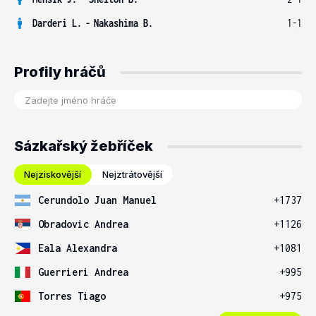
Darderi L.
-
Nakashima B.
1-1
Profily hráčů
Sázkařský žebříček
Nejziskovější
Nejztrátovější
Cerundolo Juan Manuel
+1737
Obradovic Andrea
+1126
Eala Alexandra
+1081
Guerrieri Andrea
+995
Torres Tiago
+975