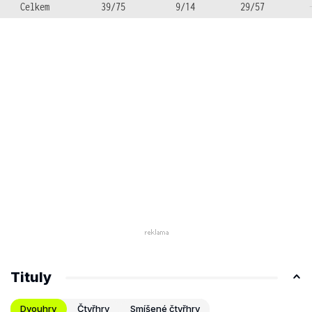
Celkem
39/75
9/14
29/57
Tituly
Dvouhry
Čtyřhry
Smíšené čtyřhry