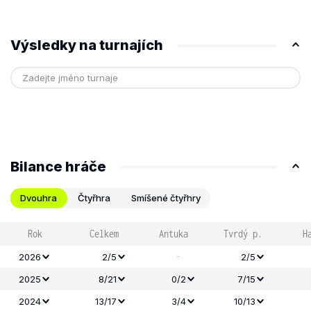
Výsledky na turnajích
Bilance hráče
Dvouhra
Čtyřhra
Smíšené čtyřhry
Rok
Celkem
Antuka
Tvrdý p.
H
-
2026
2/5
2/5
2025
8/21
0/2
7/15
2024
13/17
3/4
10/13