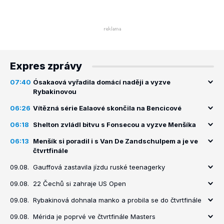
Expres zprávy
07:40
Ósakaová vyřadila domácí naději a vyzve
Rybakinovou
06:26
Vítězná série Ealaové skončila na Bencicové
06:18
Shelton zvládl bitvu s Fonsecou a vyzve Menšíka
06:13
Menšík si poradil i s Van De Zandschulpem a je ve
čtvrtfinále
09.08.
Gauffová zastavila jízdu ruské teenagerky
09.08.
22 Čechů si zahraje US Open
09.08.
Rybakinová dohnala manko a probila se do čtvrtfinále
09.08.
Mérida je poprvé ve čtvrtfinále Masters