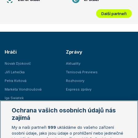
Další partneři
Hráči
Zprávy
Novak Djokovič
Aktuality
Jiří Lehečka
Tenisová Previews
Petra Kvitová
Rozhovory
Markéta Vondroušová
Express zprávy
Iga Swiatek
Marie Bouzková
Ochrana vašich osobních údajů nás
Žebříčky
Kalendář turnajů
zajímá
My a naši partneři
999
ukládáme do vašeho zařízení
Žebříček ATP (muži)
Australian Open
osobní údaje, jako jsou údaje o prohlížení nebo jedinečné
Žebříček WTA (ženy)
French Open