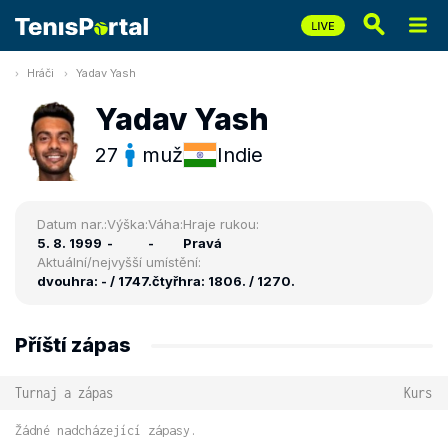
Hráči
Yadav Yash
Yadav Yash
27
muž
Indie
Datum nar.:
Výška:
Váha:
Hraje rukou:
5. 8. 1999
-
-
Pravá
Aktuální/nejvyšší umístění:
dvouhra: - / 1747.
čtyřhra: 1806. / 1270.
Příští zápas
Turnaj a zápas
Kurs
Žádné nadcházející zápasy.