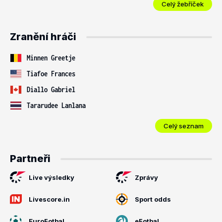
Celý žebříček
Zranění hráči
Minnen Greetje
Tiafoe Frances
Diallo Gabriel
Tararudee Lanlana
Celý seznam
Partneři
Live výsledky
Zprávy
Livescore.in
Sport odds
EuroFotbal
eFotbal