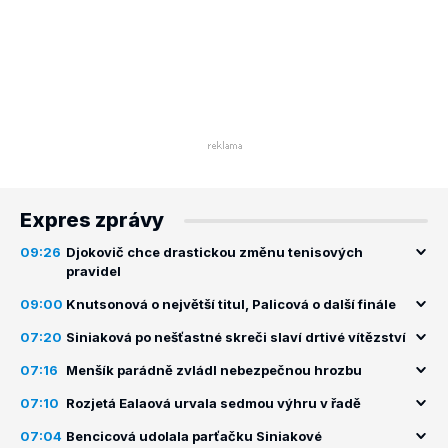
Expres zprávy
09:26
Djokovič chce drastickou změnu tenisových
pravidel
09:00
Knutsonová o největší titul, Palicová o další finále
07:20
Siniaková po nešťastné skreči slaví drtivé vítězství
07:16
Menšík parádně zvládl nebezpečnou hrozbu
07:10
Rozjetá Ealaová urvala sedmou výhru v řadě
07:04
Bencicová udolala parťačku Siniakové