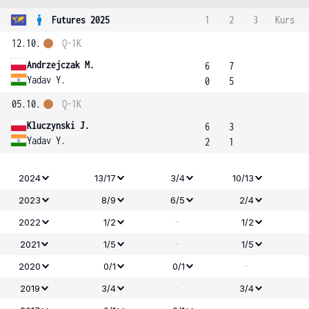
Futures 2025
1
2
3
Kurs
12.10.
Q-1K
Andrzejczak M.
6
7
Yadav Y.
0
5
05.10.
Q-1K
Kluczynski J.
6
3
Yadav Y.
2
1
2024
13/17
3/4
10/13
2023
8/9
6/5
2/4
-
2022
1/2
1/2
-
2021
1/5
1/5
-
2020
0/1
0/1
-
2019
3/4
3/4