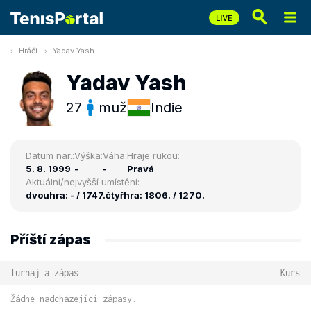
Hráči
Yadav Yash
Yadav Yash
27
muž
Indie
Datum nar.:
Výška:
Váha:
Hraje rukou:
5. 8. 1999
-
-
Pravá
Aktuální/nejvyšší umístění:
dvouhra: - / 1747.
čtyřhra: 1806. / 1270.
Příští zápas
Turnaj a zápas
Kurs
Žádné nadcházející zápasy.