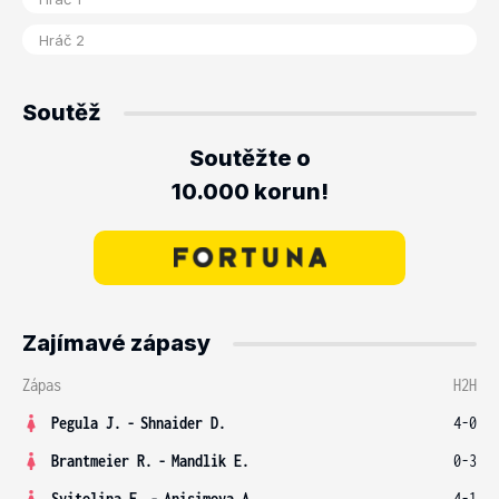
Soutěž
Soutěžte o
10.000 korun!
Zajímavé zápasy
Zápas
H2H
Pegula J.
-
Shnaider D.
4-0
Brantmeier R.
-
Mandlik E.
0-3
Svitolina E.
-
Anisimova A.
4-1