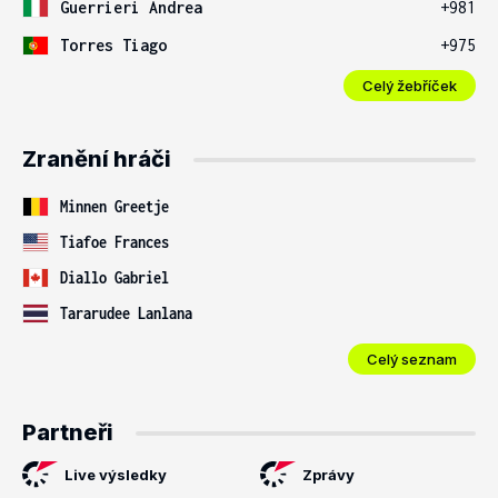
Guerrieri Andrea
+981
Torres Tiago
+975
Celý žebříček
Zranění hráči
Minnen Greetje
Tiafoe Frances
Diallo Gabriel
Tararudee Lanlana
Celý seznam
Partneři
Live výsledky
Zprávy