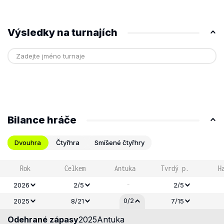
Výsledky na turnajích
Bilance hráče
Dvouhra
Čtyřhra
Smíšené čtyřhry
Rok
Celkem
Antuka
Tvrdý p.
H
-
2026
2/5
2/5
0/2
2025
8/21
7/15
Odehrané zápasy
2025
Antuka