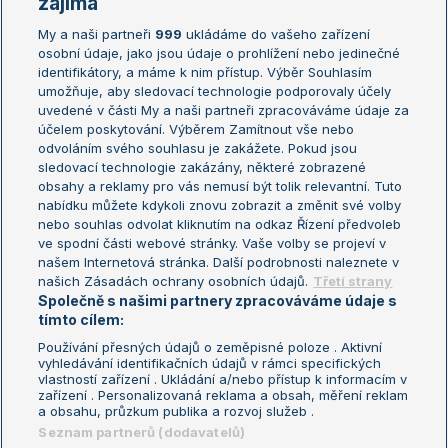
zajímá
My a naši partneři
999
ukládáme do vašeho zařízení
Žebříček ATP (muži)
Australian Open
osobní údaje, jako jsou údaje o prohlížení nebo jedinečné
Žebříček WTA (ženy)
French Open
identifikátory, a máme k nim přístup. Výběr Souhlasím
umožňuje, aby sledovací technologie podporovaly účely
Sázkařský žebříček
Wimbledon
uvedené v části My a naši partneři zpracováváme údaje za
US Open
účelem poskytování. Výběrem Zamítnout vše nebo
odvoláním svého souhlasu je zakážete. Pokud jsou
Turnaj mistrů
sledovací technologie zakázány, některé zobrazené
Turnaj mistryň
obsahy a reklamy pro vás nemusí být tolik relevantní. Tuto
Aktualní trendy
nabídku můžete kdykoli znovu zobrazit a změnit své volby
nebo souhlas odvolat kliknutím na odkaz Řízení předvoleb
ve spodní části webové stránky. Vaše volby se projeví v
Fotbalové přestupy
našem Internetová stránka. Další podrobnosti naleznete v
Livesport Daily
našich Zásadách ochrany osobních údajů.
Třetí strany
Společně s našimi partnery zpracováváme údaje s
LS Prague Open
tímto cílem:
Používání přesných údajů o zeměpisné poloze . Aktivní
vyhledávání identifikačních údajů v rámci specifických
vlastností zařízení . Ukládání a/nebo přístup k informacím v
Podmínky užití
Nastavení soukromí
zařízení . Personalizovaná reklama a obsah, měření reklam
GDPR a žurnalistika
Reklama
a obsahu, průzkum publika a rozvoj služeb .
Informace o zpracování osobních
Kontakt
Seznam partnerů (dodavatelů)
údajů