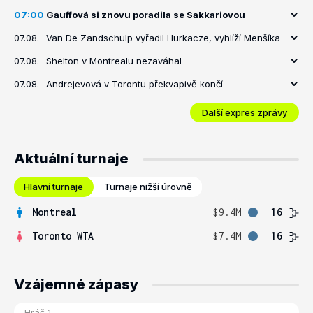
07:00
Gauffová si znovu poradila se Sakkariovou
07.08.
Van De Zandschulp vyřadil Hurkacze, vyhlíží Menšíka
07.08.
Shelton v Montrealu nezaváhal
07.08.
Andrejevová v Torontu překvapivě končí
Další expres zprávy
Aktuální turnaje
Hlavní turnaje
Turnaje nižší úrovně
Montreal
$9.4M
16
Toronto WTA
$7.4M
16
Vzájemné zápasy