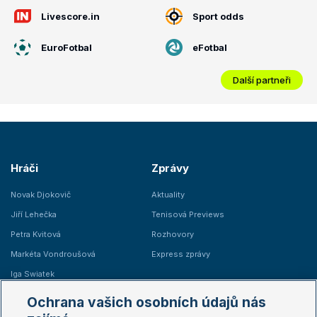
Livescore.in
Sport odds
EuroFotbal
eFotbal
Další partneři
Hráči
Zprávy
Novak Djokovič
Aktuality
Jiří Lehečka
Tenisová Previews
Petra Kvitová
Rozhovory
Markéta Vondroušová
Express zprávy
Iga Swiatek
Marie Bouzková
Ochrana vašich osobních údajů nás
Žebříčky
Kalendář turnajů