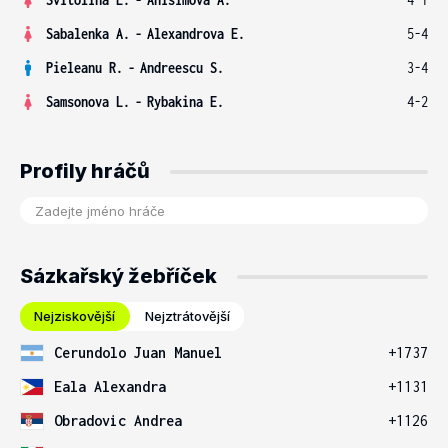
Sabalenka A.
-
Alexandrova E.
5-4
Pieleanu R.
-
Andreescu S.
3-4
Samsonova L.
-
Rybakina E.
4-2
Profily hráčů
Sázkařský žebříček
Nejziskovější
Nejztrátovější
Cerundolo Juan Manuel
+1737
Eala Alexandra
+1131
Obradovic Andrea
+1126