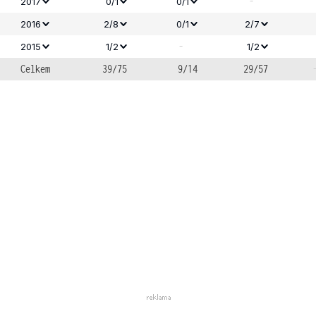
-
2017
0/1
0/1
2016
2/8
0/1
2/7
-
2015
1/2
1/2
Celkem
39/75
9/14
29/57