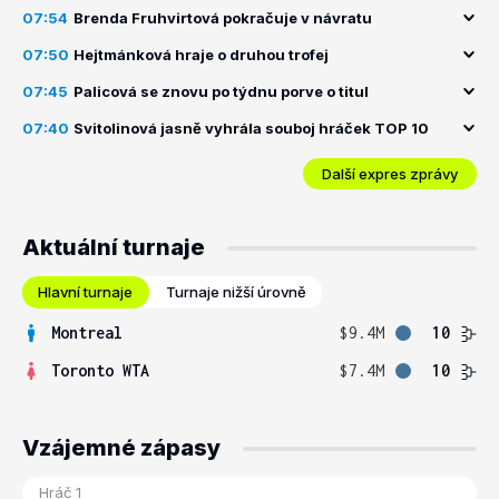
07:54
Brenda Fruhvirtová pokračuje v návratu
07:50
Hejtmánková hraje o druhou trofej
07:45
Palicová se znovu po týdnu porve o titul
07:40
Svitolinová jasně vyhrála souboj hráček TOP 10
Další expres zprávy
Aktuální turnaje
Hlavní turnaje
Turnaje nižší úrovně
Montreal
$9.4M
10
Toronto WTA
$7.4M
10
Vzájemné zápasy