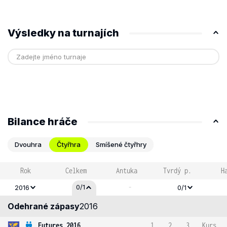
Výsledky na turnajích
Bilance hráče
Dvouhra
Čtyřhra
Smíšené čtyřhry
Rok
Celkem
Antuka
Tvrdý p.
H
-
0/1
2016
0/1
Odehrané zápasy
2016
Futures 2016
1
2
3
Kurs