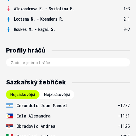
Alexandrova E.
-
Svitolina E.
1-3
Lootsma N.
-
Koenders R.
2-1
Houkes M.
-
Nagal S.
0-2
Profily hráčů
Sázkařský žebříček
Nejziskovější
Nejztrátovější
Cerundolo Juan Manuel
+1737
Eala Alexandra
+1131
Obradovic Andrea
+1126