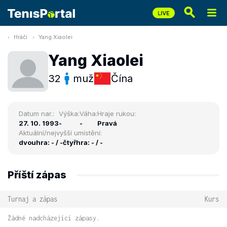
Hráči
Yang Xiaolei
Yang Xiaolei
32
muž
Čína
Datum nar.:
Výška:
Váha:
Hraje rukou:
27. 10. 1993
-
-
Pravá
Aktuální/nejvyšší umístění:
dvouhra: - / -
čtyřhra: - / -
Příští zápas
Turnaj a zápas
Kurs
Žádné nadcházející zápasy.