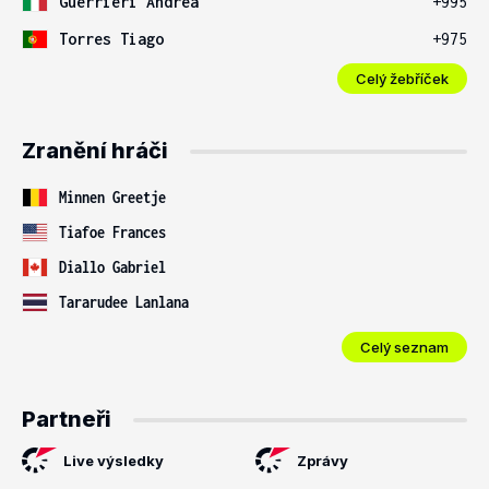
Guerrieri Andrea
+995
Torres Tiago
+975
Celý žebříček
Zranění hráči
Minnen Greetje
Tiafoe Frances
Diallo Gabriel
Tararudee Lanlana
Celý seznam
Partneři
Live výsledky
Zprávy