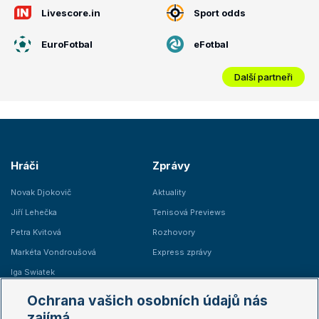
Livescore.in
Sport odds
EuroFotbal
eFotbal
Další partneři
Hráči
Zprávy
Novak Djokovič
Aktuality
Jiří Lehečka
Tenisová Previews
Petra Kvitová
Rozhovory
Markéta Vondroušová
Express zprávy
Iga Swiatek
Marie Bouzková
Ochrana vašich osobních údajů nás
Žebříčky
Kalendář turnajů
zajímá