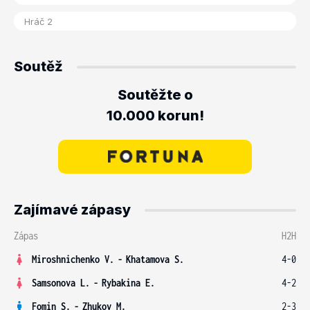
Soutěž
Soutěžte o
10.000 korun!
Zajímavé zápasy
Zápas
H2H
Miroshnichenko V.
-
Khatamova S.
4-0
Samsonova L.
-
Rybakina E.
4-2
Fomin S.
-
Zhukov M.
2-3