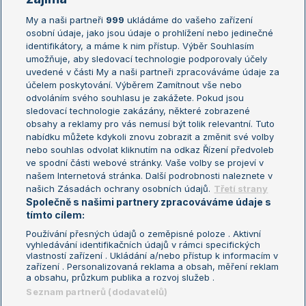
My a naši partneři
999
ukládáme do vašeho zařízení
Žebříček ATP (muži)
Australian Open
osobní údaje, jako jsou údaje o prohlížení nebo jedinečné
Žebříček WTA (ženy)
French Open
identifikátory, a máme k nim přístup. Výběr Souhlasím
umožňuje, aby sledovací technologie podporovaly účely
Sázkařský žebříček
Wimbledon
uvedené v části My a naši partneři zpracováváme údaje za
US Open
účelem poskytování. Výběrem Zamítnout vše nebo
odvoláním svého souhlasu je zakážete. Pokud jsou
Turnaj mistrů
sledovací technologie zakázány, některé zobrazené
Turnaj mistryň
obsahy a reklamy pro vás nemusí být tolik relevantní. Tuto
Aktualní trendy
nabídku můžete kdykoli znovu zobrazit a změnit své volby
nebo souhlas odvolat kliknutím na odkaz Řízení předvoleb
ve spodní části webové stránky. Vaše volby se projeví v
Fotbalové přestupy
našem Internetová stránka. Další podrobnosti naleznete v
Livesport Daily
našich Zásadách ochrany osobních údajů.
Třetí strany
Společně s našimi partnery zpracováváme údaje s
LS Prague Open
tímto cílem:
Používání přesných údajů o zeměpisné poloze . Aktivní
vyhledávání identifikačních údajů v rámci specifických
vlastností zařízení . Ukládání a/nebo přístup k informacím v
Podmínky užití
Nastavení soukromí
zařízení . Personalizovaná reklama a obsah, měření reklam
GDPR a žurnalistika
Reklama
a obsahu, průzkum publika a rozvoj služeb .
Informace o zpracování osobních
Kontakt
Seznam partnerů (dodavatelů)
údajů
Tiráž