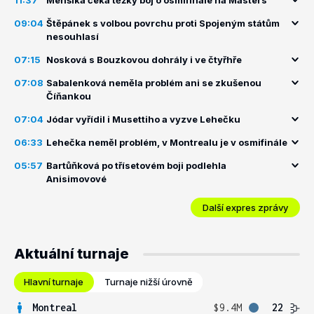
11:37
Menšíka čeká těžký boj o osmifinále na Masters
09:04
Štěpánek s volbou povrchu proti Spojeným státům
nesouhlasí
07:15
Nosková s Bouzkovou dohrály i ve čtyřhře
07:08
Sabalenková neměla problém ani se zkušenou
Číňankou
07:04
Jódar vyřídil i Musettiho a vyzve Lehečku
06:33
Lehečka neměl problém, v Montrealu je v osmifinále
05:57
Bartůňková po třísetovém boji podlehla
Anisimovové
Další expres zprávy
Aktuální turnaje
Hlavní turnaje
Turnaje nižší úrovně
Montreal
$9.4M
22