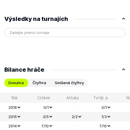
Výsledky na turnajích
Bilance hráče
Dvouhra
Čtyřhra
Smíšené čtyřhry
Rok
Celkem
Antuka
Tvrdý p.
H
-
2016
0/1
0/1
2015
3/5
2/2
1/3
-
2014
7/10
7/10