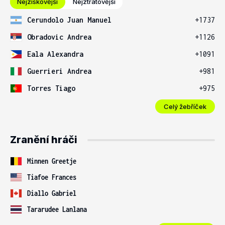
Nejziskovější
Nejztrátovější
Cerundolo Juan Manuel
+1737
Obradovic Andrea
+1126
Eala Alexandra
+1091
Guerrieri Andrea
+981
Torres Tiago
+975
Celý žebříček
Zranění hráči
Minnen Greetje
Tiafoe Frances
Diallo Gabriel
Tararudee Lanlana