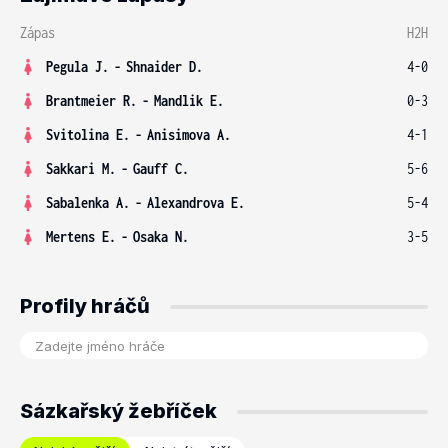
Zápas
H2H
Pegula J.
-
Shnaider D.
4-0
Brantmeier R.
-
Mandlik E.
0-3
Svitolina E.
-
Anisimova A.
4-1
Sakkari M.
-
Gauff C.
5-6
Sabalenka A.
-
Alexandrova E.
5-4
Mertens E.
-
Osaka N.
3-5
Profily hráčů
Sázkařský žebříček