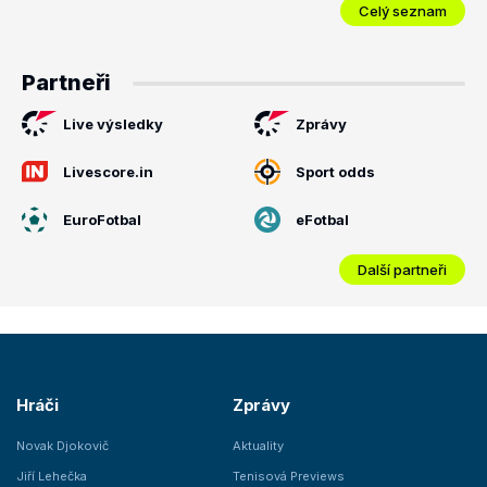
Celý seznam
Partneři
Live výsledky
Zprávy
Livescore.in
Sport odds
EuroFotbal
eFotbal
Další partneři
Hráči
Zprávy
Novak Djokovič
Aktuality
Jiří Lehečka
Tenisová Previews