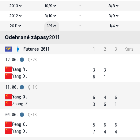
-
2013
10/9
8/8
-
2012
3/10
3/9
-
1/4
2011
1/4
Odehrané zápasy
2011
Futures 2011
1
2
3
Kurs
12.06.
Q-2K
Yang Y.
3
3
Yang X.
6
1
11.06.
Q-1K
Yang X.
6
4
6
Zhang Z.
3
6
1
04.06.
Q-1K
Peng C.
5
6
6
Yang X.
7
4
4