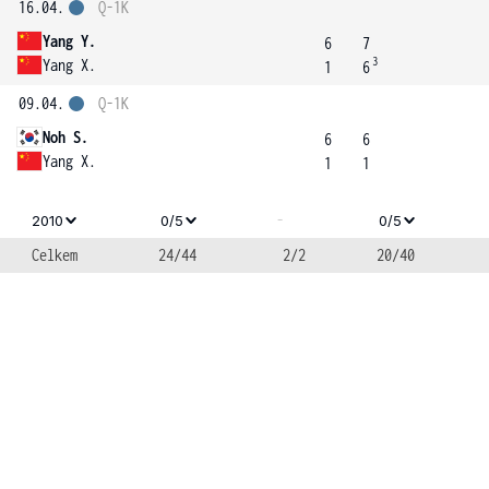
16.04.
Q-1K
Yang Y.
6
7
3
Yang X.
1
6
09.04.
Q-1K
Noh S.
6
6
Yang X.
1
1
-
2010
0/5
0/5
Celkem
24/44
2/2
20/40