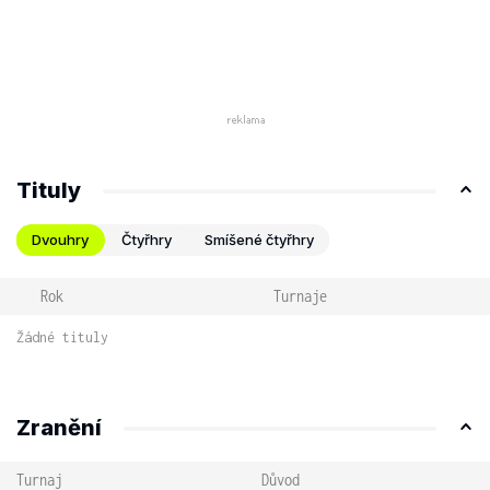
Tituly
Dvouhry
Čtyřhry
Smíšené čtyřhry
Rok
Turnaje
Žádné tituly
Zranění
Turnaj
Důvod