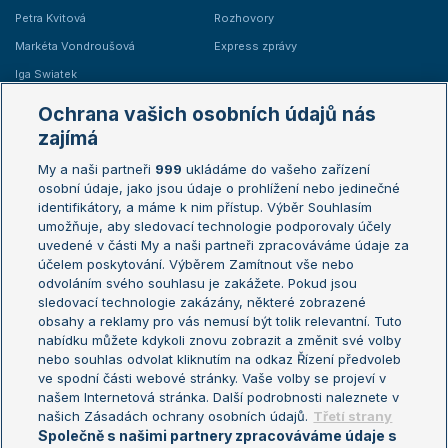
Petra Kvitová
Rozhovory
Markéta Vondroušová
Express zprávy
Iga Swiatek
Marie Bouzková
Ochrana vašich osobních údajů nás
Žebříčky
Kalendář turnajů
zajímá
My a naši partneři
999
ukládáme do vašeho zařízení
Žebříček ATP (muži)
Australian Open
osobní údaje, jako jsou údaje o prohlížení nebo jedinečné
Žebříček WTA (ženy)
French Open
identifikátory, a máme k nim přístup. Výběr Souhlasím
umožňuje, aby sledovací technologie podporovaly účely
Sázkařský žebříček
Wimbledon
uvedené v části My a naši partneři zpracováváme údaje za
US Open
účelem poskytování. Výběrem Zamítnout vše nebo
odvoláním svého souhlasu je zakážete. Pokud jsou
Turnaj mistrů
sledovací technologie zakázány, některé zobrazené
Turnaj mistryň
obsahy a reklamy pro vás nemusí být tolik relevantní. Tuto
Aktualní trendy
nabídku můžete kdykoli znovu zobrazit a změnit své volby
nebo souhlas odvolat kliknutím na odkaz Řízení předvoleb
ve spodní části webové stránky. Vaše volby se projeví v
Fotbalové přestupy
našem Internetová stránka. Další podrobnosti naleznete v
Livesport Daily
našich Zásadách ochrany osobních údajů.
Třetí strany
Společně s našimi partnery zpracováváme údaje s
LS Prague Open