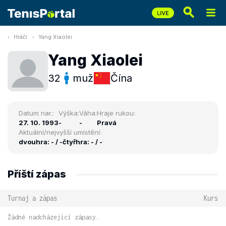
Hráči
Yang Xiaolei
Yang Xiaolei
32
muž
Čína
Datum nar.:
Výška:
Váha:
Hraje rukou:
27. 10. 1993
-
-
Pravá
Aktuální/nejvyšší umístění:
dvouhra: - / -
čtyřhra: - / -
Příští zápas
Turnaj a zápas
Kurs
Žádné nadcházející zápasy.