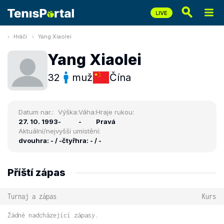
Hráči
Yang Xiaolei
Yang Xiaolei
32
muž
Čína
Datum nar.:
Výška:
Váha:
Hraje rukou:
27. 10. 1993
-
-
Pravá
Aktuální/nejvyšší umístění:
dvouhra: - / -
čtyřhra: - / -
Příští zápas
Turnaj a zápas
Kurs
Žádné nadcházející zápasy.