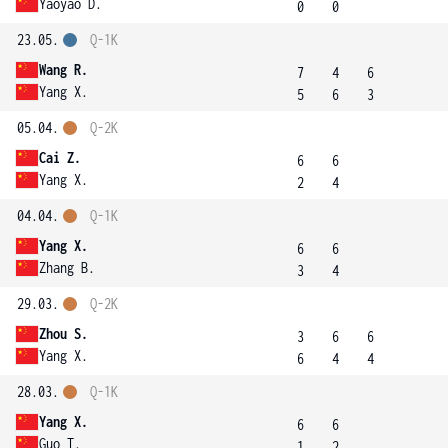
Yaoyao D.
0
0
23.05.
Q-1K
Wang R.
7
4
6
Yang X.
5
6
3
05.04.
Q-2K
Cai Z.
6
6
Yang X.
2
4
04.04.
Q-1K
Yang X.
6
6
Zhang B.
3
4
29.03.
Q-2K
Zhou S.
3
6
6
Yang X.
6
4
4
28.03.
Q-1K
Yang X.
6
6
Guo T.
1
2