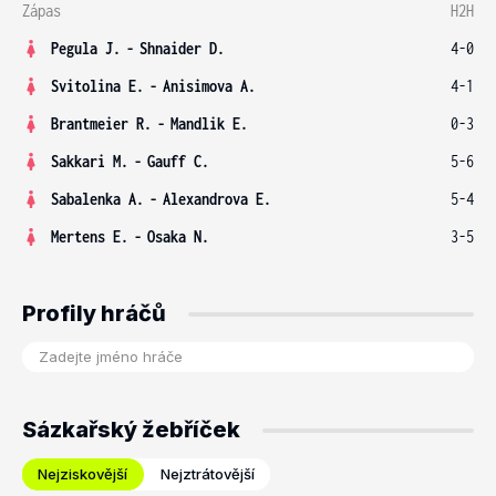
Zápas
H2H
Pegula J.
-
Shnaider D.
4-0
Svitolina E.
-
Anisimova A.
4-1
Brantmeier R.
-
Mandlik E.
0-3
Sakkari M.
-
Gauff C.
5-6
Sabalenka A.
-
Alexandrova E.
5-4
Mertens E.
-
Osaka N.
3-5
Profily hráčů
Sázkařský žebříček
Nejziskovější
Nejztrátovější