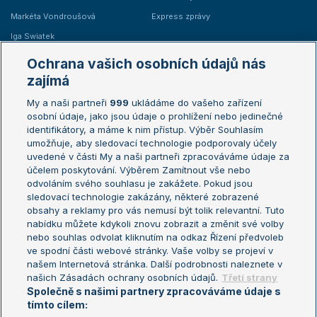
Markéta Vondroušová
Express zprávy
Iga Swiatek
Marie Bouzková
Ochrana vašich osobních údajů nás
Žebříčky
Kalendář turnajů
zajímá
My a naši partneři
999
ukládáme do vašeho zařízení
Žebříček ATP (muži)
Australian Open
osobní údaje, jako jsou údaje o prohlížení nebo jedinečné
Žebříček WTA (ženy)
French Open
identifikátory, a máme k nim přístup. Výběr Souhlasím
umožňuje, aby sledovací technologie podporovaly účely
Sázkařský žebříček
Wimbledon
uvedené v části My a naši partneři zpracováváme údaje za
US Open
účelem poskytování. Výběrem Zamítnout vše nebo
odvoláním svého souhlasu je zakážete. Pokud jsou
Turnaj mistrů
sledovací technologie zakázány, některé zobrazené
Turnaj mistryň
obsahy a reklamy pro vás nemusí být tolik relevantní. Tuto
Aktualní trendy
nabídku můžete kdykoli znovu zobrazit a změnit své volby
nebo souhlas odvolat kliknutím na odkaz Řízení předvoleb
ve spodní části webové stránky. Vaše volby se projeví v
Fotbalové přestupy
našem Internetová stránka. Další podrobnosti naleznete v
Livesport Daily
našich Zásadách ochrany osobních údajů.
Třetí strany
Společně s našimi partnery zpracováváme údaje s
LS Prague Open
tímto cílem: