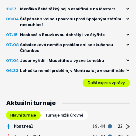
11:37
Menšíka čeká těžký boj o osmifinále na Masters
09:04
Štěpánek s volbou povrchu proti Spojeným státům
nesouhlasí
07:15
Nosková s Bouzkovou dohrály i ve čtyřhře
07:08
Sabalenková neměla problém ani se zkušenou
Číňankou
07:04
Jódar vyřídil i Musettiho a vyzve Lehečku
06:33
Lehečka neměl problém, v Montrealu je v osmifinále
Další expres zprávy
Aktuální turnaje
Hlavní turnaje
Turnaje nižší úrovně
Montreal
$9.4M
22