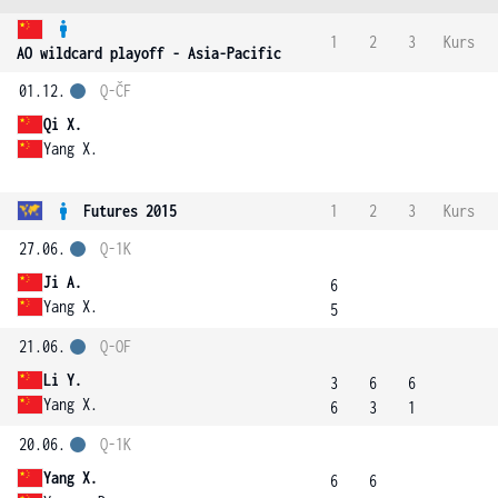
1
2
3
Kurs
AO wildcard playoff - Asia-Pacific
01.12.
Q-ČF
Qi X.
Yang X.
Futures 2015
1
2
3
Kurs
27.06.
Q-1K
Ji A.
6
Yang X.
5
21.06.
Q-OF
Li Y.
3
6
6
Yang X.
6
3
1
20.06.
Q-1K
Yang X.
6
6