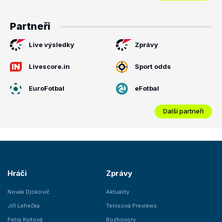
Partneři
Live výsledky
Zprávy
Livescore.in
Sport odds
EuroFotbal
eFotbal
Další partneři
Hráči
Zprávy
Novak Djokovič
Aktuality
Jiří Lehečka
Tenisová Previews
Petra Kvitová
Rozhovory