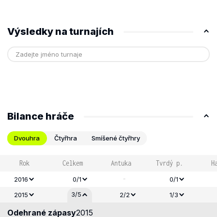
Výsledky na turnajích
Bilance hráče
Dvouhra
Čtyřhra
Smíšené čtyřhry
Rok
Celkem
Antuka
Tvrdý p.
H
-
2016
0/1
0/1
3/5
2015
2/2
1/3
Odehrané zápasy
2015