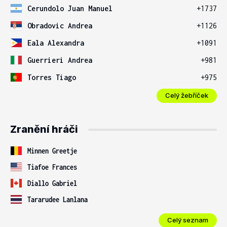
Cerundolo Juan Manuel
+1737
Obradovic Andrea
+1126
Eala Alexandra
+1091
Guerrieri Andrea
+981
Torres Tiago
+975
Celý žebříček
Zranění hráči
Minnen Greetje
Tiafoe Frances
Diallo Gabriel
Tararudee Lanlana
Celý seznam