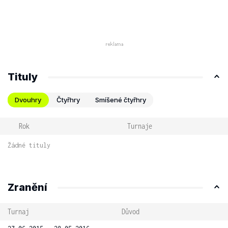
Tituly
Dvouhry
Čtyřhry
Smíšené čtyřhry
Rok
Turnaje
Žádné tituly
Zranění
Turnaj
Důvod