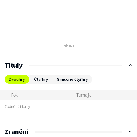
Tituly
Dvouhry
Čtyřhry
Smíšené čtyřhry
Rok
Turnaje
Žádné tituly
Zranění