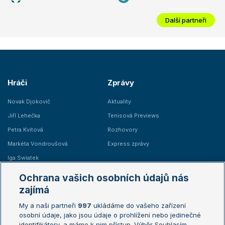
Další partneři
Hráči
Zprávy
Novak Djokovič
Aktuality
Jiří Lehečka
Tenisová Previews
Petra Kvitová
Rozhovory
Markéta Vondroušová
Express zprávy
Iga Swiatek
Marie Bouzková
Ochrana vašich osobních údajů nás
Žebříčky
Kalendář turnajů
zajímá
My a naši partneři
997
ukládáme do vašeho zařízení
Žebříček ATP (muži)
Australian Open
osobní údaje, jako jsou údaje o prohlížení nebo jedinečné
Žebříček WTA (ženy)
French Open
identifikátory, a máme k nim přístup. Výběr Souhlasím