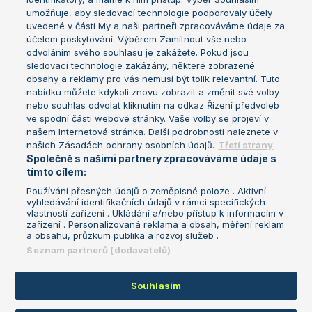
umožňuje, aby sledovací technologie podporovaly účely
Sázkařský žebříček
Wimbledon
uvedené v části My a naši partneři zpracováváme údaje za
US Open
účelem poskytování. Výběrem Zamítnout vše nebo
odvoláním svého souhlasu je zakážete. Pokud jsou
Turnaj mistrů
sledovací technologie zakázány, některé zobrazené
Turnaj mistryň
obsahy a reklamy pro vás nemusí být tolik relevantní. Tuto
Aktualní trendy
nabídku můžete kdykoli znovu zobrazit a změnit své volby
nebo souhlas odvolat kliknutím na odkaz Řízení předvoleb
ve spodní části webové stránky. Vaše volby se projeví v
Fotbalové přestupy
našem Internetová stránka. Další podrobnosti naleznete v
Livesport Daily
našich Zásadách ochrany osobních údajů.
Třetí strany
Společně s našimi partnery zpracováváme údaje s
LS Prague Open
tímto cílem:
Používání přesných údajů o zeměpisné poloze . Aktivní
vyhledávání identifikačních údajů v rámci specifických
vlastností zařízení . Ukládání a/nebo přístup k informacím v
Podmínky užití
Nastavení soukromí
zařízení . Personalizovaná reklama a obsah, měření reklam
GDPR a žurnalistika
Reklama
a obsahu, průzkum publika a rozvoj služeb .
Informace o zpracování osobních
Kontakt
Seznam partnerů (dodavatelů)
údajů
Tiráž
Souhlasím
Copyright © 2008-2026 TenisPortal.cz. Využíváme zpravodajství ČTK.