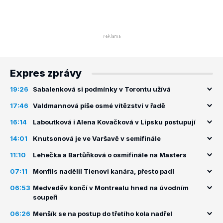
Expres zprávy
19:26
Sabalenková si podmínky v Torontu užívá
17:46
Valdmannová píše osmé vítězství v řadě
16:14
Laboutková i Alena Kovačková v Lipsku postupují
14:01
Knutsonová je ve Varšavě v semifinále
11:10
Lehečka a Bartůňková o osmifinále na Masters
07:11
Monfils nadělil Tienovi kanára, přesto padl
06:53
Medveděv končí v Montrealu hned na úvodním
soupeři
06:26
Menšík se na postup do třetího kola nadřel