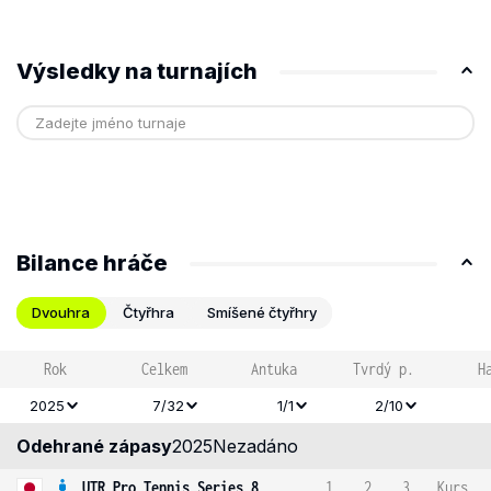
Výsledky na turnajích
Bilance hráče
Dvouhra
Čtyřhra
Smíšené čtyřhry
Rok
Celkem
Antuka
Tvrdý p.
H
2025
7/32
1/1
2/10
Odehrané zápasy
2025
Nezadáno
UTR Pro Tennis Series 8
1
2
3
Kurs