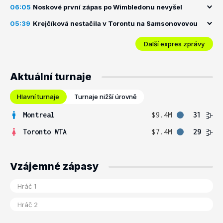
06:05
Noskové první zápas po Wimbledonu nevyšel
05:39
Krejčíková nestačila v Torontu na Samsonovovou
Další expres zprávy
Aktuální turnaje
Hlavní turnaje
Turnaje nižší úrovně
Montreal
$9.4M
31
Toronto WTA
$7.4M
29
Vzájemné zápasy