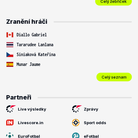
Celý žebříček
Zranění hráči
Diallo Gabriel
Tararudee Lanlana
Siniaková Kateřina
Munar Jaume
Celý seznam
Partneři
Live výsledky
Zprávy
Livescore.in
Sport odds
EuroFotbal
eFotbal