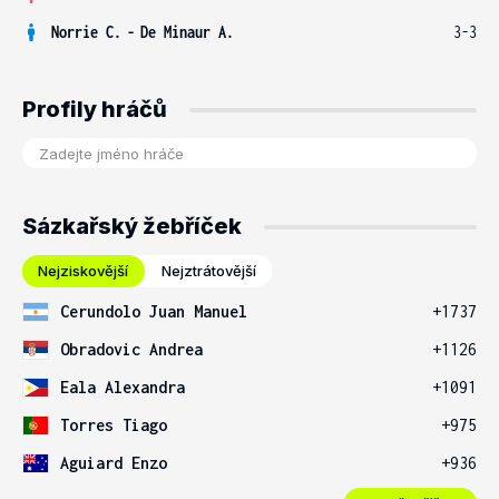
Norrie C.
-
De Minaur A.
3-3
Profily hráčů
Sázkařský žebříček
Nejziskovější
Nejztrátovější
Cerundolo Juan Manuel
+1737
Obradovic Andrea
+1126
Eala Alexandra
+1091
Torres Tiago
+975
Aguiard Enzo
+936