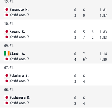
12.01.
Yamamoto N.
6
6
1.81
Yoshikawa Y.
3
0
1.87
10.01.
Kawano K.
6
5
6
1.83
Yoshikawa Y.
3
7
2
1.83
09.01.
Elamin A.
6
7
1.14
5
Yoshikawa Y.
4
6
4.80
07.01.
Fukuhara S.
6
6
Yoshikawa Y.
3
4
06.01.
Yoshimura D.
6
6
Yoshikawa Y.
2
4