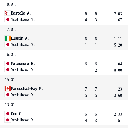
18.01.
Bastola A.
6
6
2.03
Yoshikawa Y.
4
3
1.67
17.01.
Elamin A.
6
6
1.11
Yoshikawa Y.
1
1
5.20
16.01.
Matsumura R.
6
6
1.04
Yoshikawa Y.
1
2
8.00
15.01.
Mareschal-Hay M.
7
7
1.23
Yoshikawa Y.
5
5
3.60
13.01.
Ono C.
6
6
2.33
Yoshikawa Y.
4
3
1.51