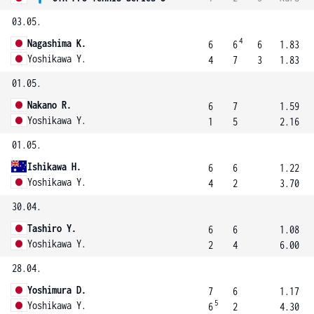
03.05.
4
Nagashima K.
6
6
6
1.83
Yoshikawa Y.
4
7
3
1.83
01.05.
Nakano R.
6
7
1.59
Yoshikawa Y.
1
5
2.16
01.05.
Ishikawa H.
6
6
1.22
Yoshikawa Y.
4
2
3.70
30.04.
Tashiro Y.
6
6
1.08
Yoshikawa Y.
2
4
6.00
28.04.
Yoshimura D.
7
6
1.17
5
Yoshikawa Y.
6
2
4.30