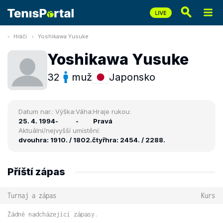
Hráči
Yoshikawa Yusuke
Yoshikawa Yusuke
32
muž
Japonsko
Datum nar.:
Výška:
Váha:
Hraje rukou:
25. 4. 1994
-
-
Pravá
Aktuální/nejvyšší umístění:
dvouhra: 1910. / 1802.
čtyřhra: 2454. / 2288.
Příští zápas
Turnaj a zápas
Kurs
Žádné nadcházející zápasy.