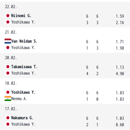
22.02.
Niinomi G.
6
6
1.59
Yoshikawa Y.
3
3
2.16
21.02.
Van Weldam S.
6
6
1.71
Yoshikawa Y.
1
3
1.98
20.02.
Takamisawa T.
6
6
1.13
Yoshikawa Y.
4
2
4.90
18.02.
Yoshikawa Y.
6
6
1.83
Neema A.
1
0
1.83
17.02.
Nakamura G.
6
6
1.03
Yoshikawa Y.
2
1
8.60