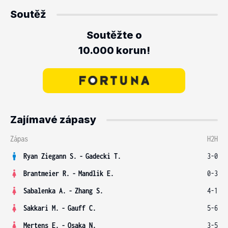
Soutěž
Soutěžte o
10.000 korun!
Zajímavé zápasy
Zápas
H2H
Ryan Ziegann S.
-
Gadecki T.
3-0
Brantmeier R.
-
Mandlik E.
0-3
Sabalenka A.
-
Zhang S.
4-1
Sakkari M.
-
Gauff C.
5-6
Mertens E.
-
Osaka N.
3-5