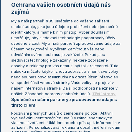
Marie Bouzková
Ochrana vašich osobních údajů nás
Žebříčky
Kalendář turnajů
zajímá
My a naši partneři
999
ukládáme do vašeho zařízení
Žebříček ATP (muži)
Australian Open
osobní údaje, jako jsou údaje o prohlížení nebo jedinečné
Žebříček WTA (ženy)
French Open
identifikátory, a máme k nim přístup. Výběr Souhlasím
umožňuje, aby sledovací technologie podporovaly účely
Sázkařský žebříček
Wimbledon
uvedené v části My a naši partneři zpracováváme údaje za
US Open
účelem poskytování. Výběrem Zamítnout vše nebo
odvoláním svého souhlasu je zakážete. Pokud jsou
Turnaj mistrů
sledovací technologie zakázány, některé zobrazené
Turnaj mistryň
obsahy a reklamy pro vás nemusí být tolik relevantní. Tuto
Aktualní trendy
nabídku můžete kdykoli znovu zobrazit a změnit své volby
nebo souhlas odvolat kliknutím na odkaz Řízení předvoleb
ve spodní části webové stránky. Vaše volby se projeví v
Fotbalové přestupy
našem Internetová stránka. Další podrobnosti naleznete v
Livesport Daily
našich Zásadách ochrany osobních údajů.
Třetí strany
Společně s našimi partnery zpracováváme údaje s
LS Prague Open
tímto cílem:
Používání přesných údajů o zeměpisné poloze . Aktivní
vyhledávání identifikačních údajů v rámci specifických
vlastností zařízení . Ukládání a/nebo přístup k informacím v
Podmínky užití
Nastavení soukromí
zařízení . Personalizovaná reklama a obsah, měření reklam
GDPR a žurnalistika
Reklama