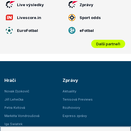
Live výsledky
Zprávy
Livescore.in
Sport odds
EuroFotbal
eFotbal
Další partneři
Hráči
Zprávy
Novak Djokovič
Aktuality
Jiří Lehečka
Tenisová Previews
Petra Kvitová
Rozhovory
Markéta Vondroušová
Express zprávy
Iga Swiatek