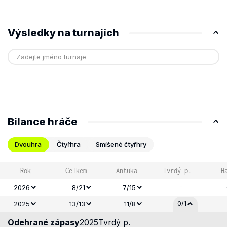
Výsledky na turnajích
Bilance hráče
Dvouhra
Čtyřhra
Smíšené čtyřhry
Rok
Celkem
Antuka
Tvrdý p.
H
-
2026
8/21
7/15
0/1
2025
13/13
11/8
Odehrané zápasy
2025
Tvrdý p.