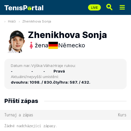
Hráči
Zhenikhova Sonja
Zhenikhova Sonja
žena
Německo
Datum nar.:
Výška:
Váha:
Hraje rukou:
-
-
-
Pravá
Aktuální/nejvyšší umístění:
dvouhra: 1098. / 830.
čtyřhra: 587. / 432.
Příští zápas
Turnaj a zápas
Kurs
Žádné nadcházející zápasy.