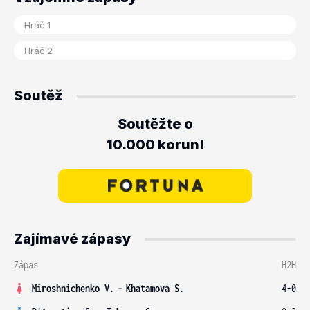
Soutěž
Soutěžte o
10.000 korun!
Zajímavé zápasy
Zápas
H2H
Miroshnichenko V.
-
Khatamova S.
4-0