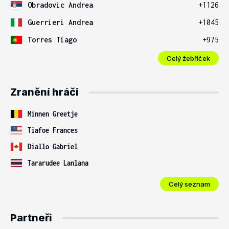
Obradovic Andrea
+1126
Guerrieri Andrea
+1045
Torres Tiago
+975
Celý žebříček
Zranění hráči
Minnen Greetje
Tiafoe Frances
Diallo Gabriel
Tararudee Lanlana
Celý seznam
Partneři