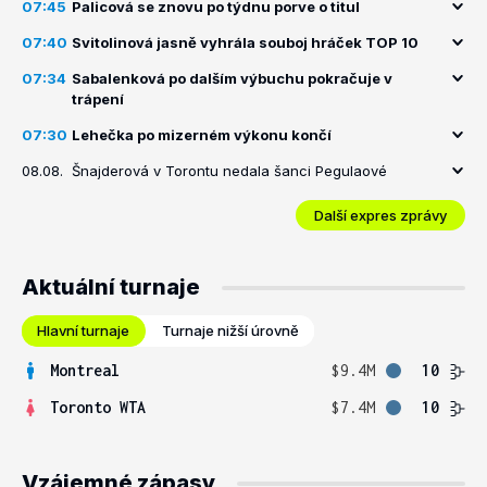
07:45
Palicová se znovu po týdnu porve o titul
07:40
Svitolinová jasně vyhrála souboj hráček TOP 10
07:34
Sabalenková po dalším výbuchu pokračuje v
trápení
07:30
Lehečka po mizerném výkonu končí
08.08.
Šnajderová v Torontu nedala šanci Pegulaové
Další expres zprávy
Aktuální turnaje
Hlavní turnaje
Turnaje nižší úrovně
Montreal
$9.4M
10
Toronto WTA
$7.4M
10
Vzájemné zápasy