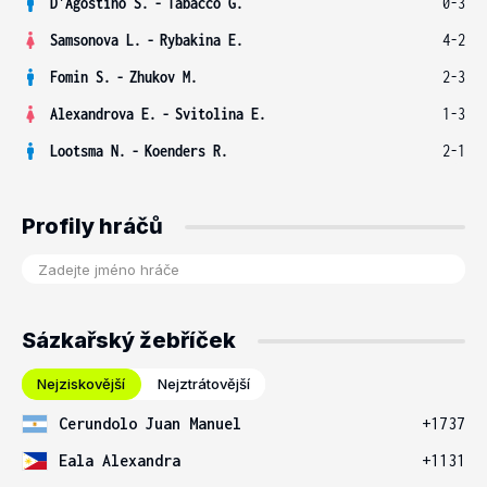
D'Agostino S.
-
Tabacco G.
0-3
Samsonova L.
-
Rybakina E.
4-2
Fomin S.
-
Zhukov M.
2-3
Alexandrova E.
-
Svitolina E.
1-3
Lootsma N.
-
Koenders R.
2-1
Profily hráčů
Sázkařský žebříček
Nejziskovější
Nejztrátovější
Cerundolo Juan Manuel
+1737
Eala Alexandra
+1131