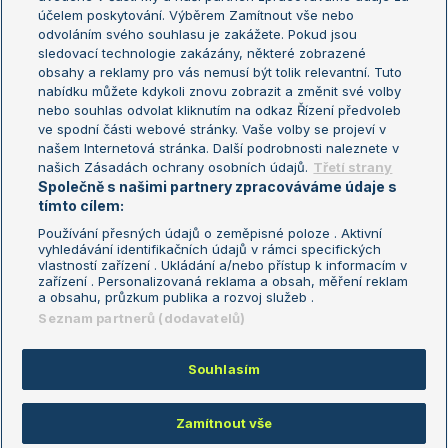
US Open
účelem poskytování. Výběrem Zamítnout vše nebo
odvoláním svého souhlasu je zakážete. Pokud jsou
Turnaj mistrů
sledovací technologie zakázány, některé zobrazené
Turnaj mistryň
obsahy a reklamy pro vás nemusí být tolik relevantní. Tuto
Aktualní trendy
nabídku můžete kdykoli znovu zobrazit a změnit své volby
nebo souhlas odvolat kliknutím na odkaz Řízení předvoleb
ve spodní části webové stránky. Vaše volby se projeví v
Fotbalové přestupy
našem Internetová stránka. Další podrobnosti naleznete v
Livesport Daily
našich Zásadách ochrany osobních údajů.
Třetí strany
Společně s našimi partnery zpracováváme údaje s
LS Prague Open
tímto cílem:
Používání přesných údajů o zeměpisné poloze . Aktivní
vyhledávání identifikačních údajů v rámci specifických
vlastností zařízení . Ukládání a/nebo přístup k informacím v
Podmínky užití
Nastavení soukromí
zařízení . Personalizovaná reklama a obsah, měření reklam
GDPR a žurnalistika
Reklama
a obsahu, průzkum publika a rozvoj služeb .
Informace o zpracování osobních
Kontakt
Seznam partnerů (dodavatelů)
údajů
Tiráž
Souhlasím
Copyright © 2008-2026 TenisPortal.cz. Využíváme zpravodajství ČTK.
Zamítnout vše