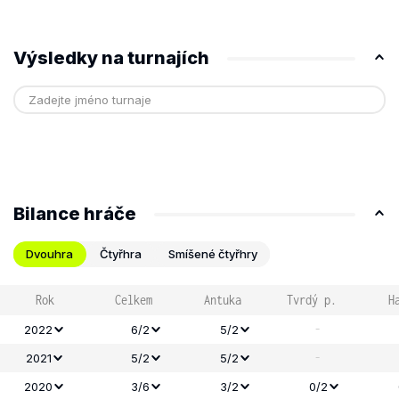
Výsledky na turnajích
Bilance hráče
Dvouhra
Čtyřhra
Smíšené čtyřhry
Rok
Celkem
Antuka
Tvrdý p.
H
-
2022
6/2
5/2
-
2021
5/2
5/2
2020
3/6
3/2
0/2