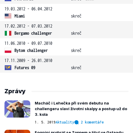
19.03.2012 - 06.04.2012
Miami
skreč
17.02.2012 - 07.03.2012
Bergamo challenger
skreč
11.06.2010 - 09.07.2010
Bytom challenger
skreč
17.11.2009 - 26.01.2010
Futures 09
skreč
Zprávy
Macháč i Lehečka při svém debutu na
challengeru slaví životní skalpy a postup už do
3. kola
1. 5. 2019
Aktuality
2 komentáře
Fognini prohrál se Zoppem a titul ve Gstaadu