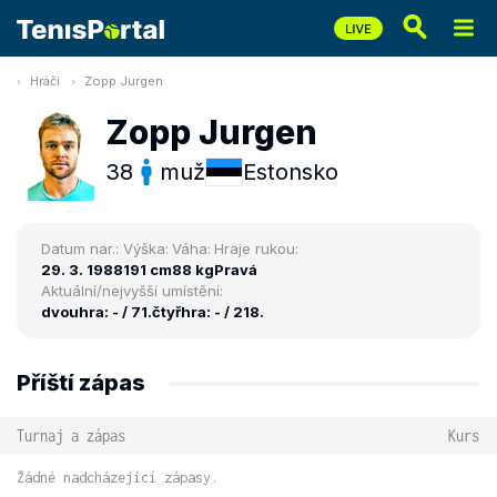
Hráči
Zopp Jurgen
Zopp Jurgen
38
muž
Estonsko
Datum nar.:
Výška:
Váha:
Hraje rukou:
29. 3. 1988
191 cm
88 kg
Pravá
Aktuální/nejvyšší umístění:
dvouhra: - / 71.
čtyřhra: - / 218.
Příští zápas
Turnaj a zápas
Kurs
Žádné nadcházející zápasy.