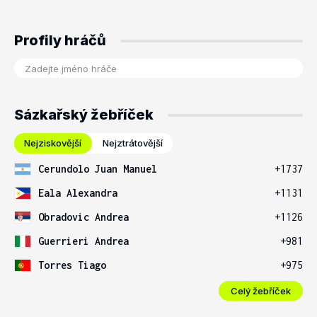
Profily hráčů
Sázkařský žebříček
Nejziskovější
Nejztrátovější
Cerundolo Juan Manuel
+1737
Eala Alexandra
+1131
Obradovic Andrea
+1126
Guerrieri Andrea
+981
Torres Tiago
+975
Celý žebříček