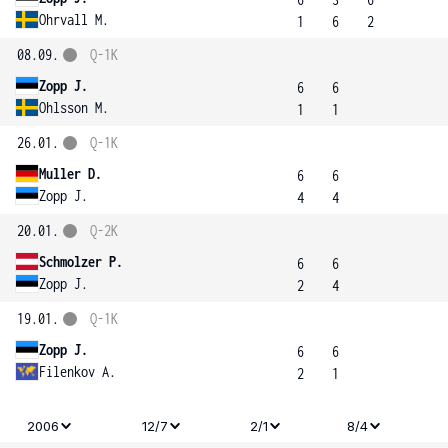
Ohrvall M.
1
6
2
08.09.
Q-1K
Zopp J.
6
6
Ohlsson M.
1
1
26.01.
Q-1K
Muller D.
6
6
Zopp J.
4
4
20.01.
Q-2K
Schmolzer P.
6
6
Zopp J.
2
4
19.01.
Q-1K
Zopp J.
6
6
Filenkov A.
2
1
2006
12/7
2/1
8/4