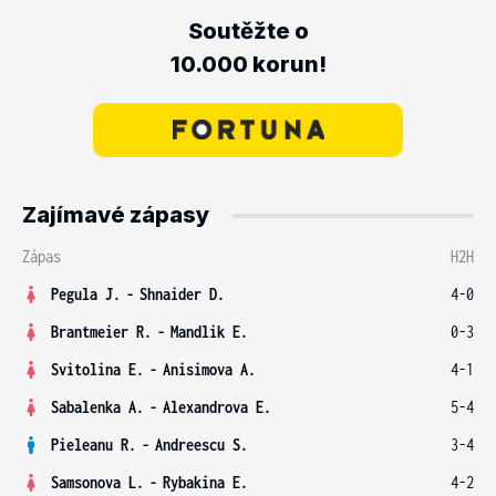
Soutěžte o
10.000 korun!
Zajímavé zápasy
Zápas
H2H
Pegula J.
-
Shnaider D.
4-0
Brantmeier R.
-
Mandlik E.
0-3
Svitolina E.
-
Anisimova A.
4-1
Sabalenka A.
-
Alexandrova E.
5-4
Pieleanu R.
-
Andreescu S.
3-4
Samsonova L.
-
Rybakina E.
4-2