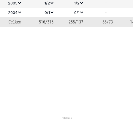
-
2005
1/2
1/2
-
2004
0/1
0/1
Celkem
516/316
258/137
88/73
1