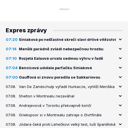
Expres zprávy
07:20
Siniaková po nešťastné skreči slaví drtivé vítězství
07:16
Menšík parádně zvládl nebezpečnou hrozbu
07:10
Rozjetá Ealaová urvala sedmou výhru v řadě
07:04
Bencicová udolala parťačku Siniakové
07:00
Gauffová si znovu poradila se Sakkariovou
07.08.
Van De Zandschulp vyřadil Hurkacze, vyhlíží Menšíka
07.08.
Shelton v Montrealu nezaváhal
07.08.
Andrejevová v Torontu překvapivě končí
07.08.
Griekspoor si v Montrealu zahraje o čtvrtfinále
07.08.
Jódara čeká proti Lehečkovi velký test, tuší španělská