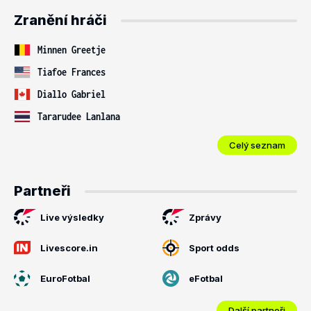
Zranění hráči
Minnen Greetje
Tiafoe Frances
Diallo Gabriel
Tararudee Lanlana
Celý seznam
Partneři
Live výsledky
Zprávy
Livescore.in
Sport odds
EuroFotbal
eFotbal
Další partneři