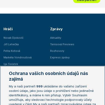
Hráči
Zprávy
Novak Djokovič
Aktuality
Jiří Lehečka
Tenisová Previews
Petra Kvitová
Rozhovory
Markéta Vondroušová
Express zprávy
Iga Swiatek
Marie Bouzková
Ochrana vašich osobních údajů nás
Žebříčky
Kalendář turnajů
zajímá
My a naši partneři
999
ukládáme do vašeho zařízení
Žebříček ATP (muži)
Australian Open
osobní údaje, jako jsou údaje o prohlížení nebo jedinečné
Žebříček WTA (ženy)
French Open
identifikátory, a máme k nim přístup. Výběr Souhlasím
umožňuje, aby sledovací technologie podporovaly účely
Sázkařský žebříček
Wimbledon
uvedené v části My a naši partneři zpracováváme údaje za