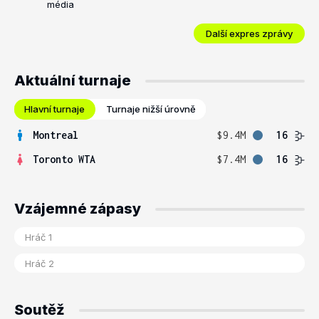
média
Další expres zprávy
Aktuální turnaje
Hlavní turnaje
Turnaje nižší úrovně
Montreal
$9.4M
16
Toronto WTA
$7.4M
16
Vzájemné zápasy
Soutěž