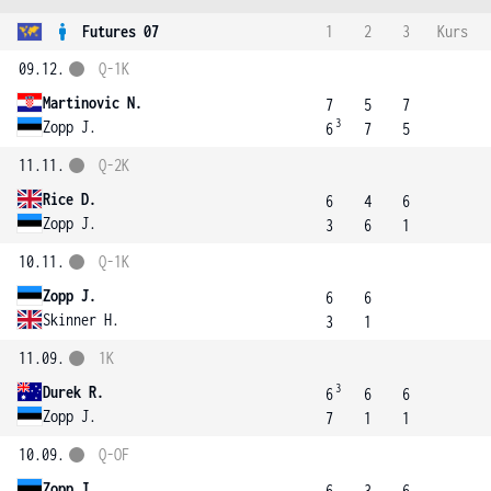
Futures 07
1
2
3
Kurs
09.12.
Q-1K
Martinovic N.
7
5
7
3
Zopp J.
6
7
5
11.11.
Q-2K
Rice D.
6
4
6
Zopp J.
3
6
1
10.11.
Q-1K
Zopp J.
6
6
Skinner H.
3
1
11.09.
1K
3
Durek R.
6
6
6
Zopp J.
7
1
1
10.09.
Q-OF
Zopp J.
6
3
6